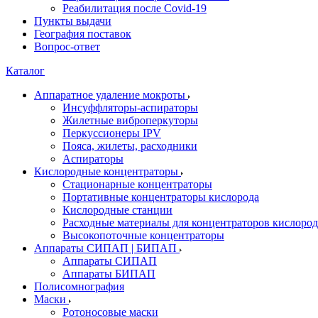
Реабилитация после Covid-19
Пункты выдачи
География поставок
Вопрос-ответ
Каталог
Аппаратное удаление мокроты
Инсуффляторы-аспираторы
Жилетные виброперкуторы
Перкуссионеры IPV
Пояса, жилеты, расходники
Аспираторы
Кислородные концентраторы
Стационарные концентраторы
Портативные концентраторы кислорода
Кислородные станции
Расходные материалы для концентраторов кислород
Высокопоточные концентраторы
Аппараты СИПАП | БИПАП
Аппараты СИПАП
Аппараты БИПАП
Полисомнография
Маски
Ротоносовые маски