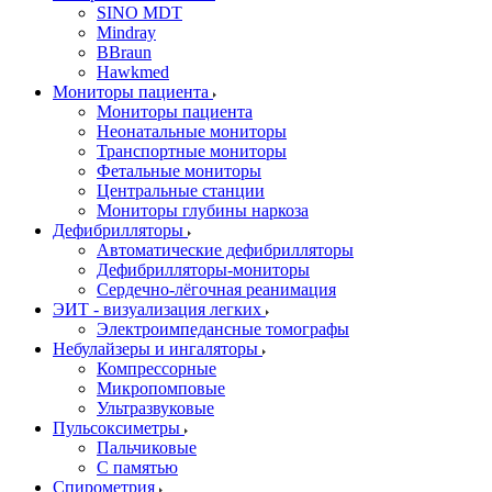
SINO MDT
Mindray
BBraun
Hawkmed
Мониторы пациента
Мониторы пациента
Неонатальные мониторы
Транспортные мониторы
Фетальные мониторы
Центральные станции
Мониторы глубины наркоза
Дефибрилляторы
Автоматические дефибрилляторы
Дефибрилляторы-мониторы
Сердечно-лёгочная реанимация
ЭИТ - визуализация легких
Электроимпедансные томографы
Небулайзеры и ингаляторы
Компрессорные
Микропомповые
Ультразвуковые
Пульсоксиметры
Пальчиковые
С памятью
Спирометрия