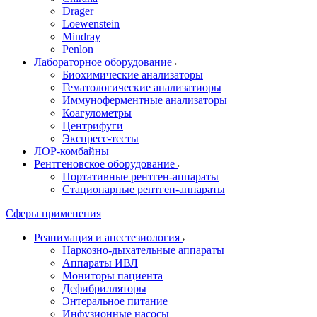
Drager
Loewenstein
Mindray
Penlon
Лабораторное оборудование
Биохимические анализаторы
Гематологические анализатиоры
Иммуноферментные анализаторы
Коагулометры
Центрифуги
Экспресс-тесты
ЛОР-комбайны
Рентгеновское оборудование
Портативные рентген-аппараты
Стационарные рентген-аппараты
Сферы применения
Реанимация и анестезиология
Наркозно-дыхательные аппараты
Аппараты ИВЛ
Мониторы пациента
Дефибрилляторы
Энтеральное питание
Инфузионные насосы