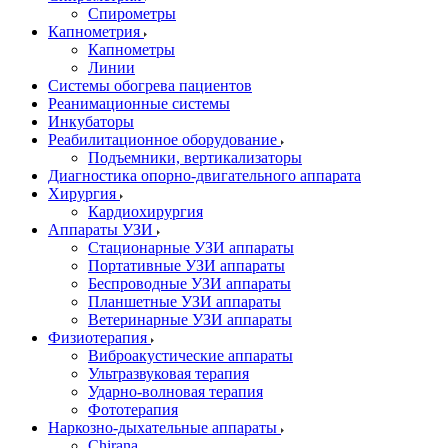
Спирометры
Капнометрия
Капнометры
Линии
Системы обогрева пациентов
Реанимационные системы
Инкубаторы
Реабилитационное оборудование
Подъемники, вертикализаторы
Диагностика опорно-двигательного аппарата
Хирургия
Кардиохирургия
Аппараты УЗИ
Стационарные УЗИ аппараты
Портативные УЗИ аппараты
Беспроводные УЗИ аппараты
Планшетные УЗИ аппараты
Ветеринарные УЗИ аппараты
Физиотерапия
Виброакустические аппараты
Ультразвуковая терапия
Ударно-волновая терапия
Фототерапия
Наркозно-дыхательные аппараты
Chirana