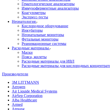
Гематологические анализаторы
Иммуноферментные анализаторы
Коагулометры
Экспресс-тесты
Неонатология
Кислородное оборудование
Инкубаторы
Неонатальные мониторы
Фетальные мониторы
Реанимационные системы
Расходные материалы
Маски
Пояса, жилеты
Расходные материалы для ИВЛ
Расходные материалы для кислородных концентрат
Производители
3M LITTMANN
Aerogen
Air Liquide Medical Systems
AirSep Corporation
Alba Healthcare
Armed
Atmung