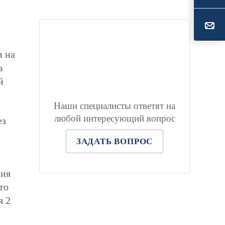
и на
в
й
Наши специалисты ответят на
любой интересующий вопрос
ез
ЗАДАТЬ ВОПРОС
ния
то
я 2