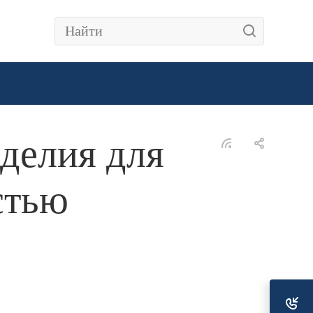
делия для
стью