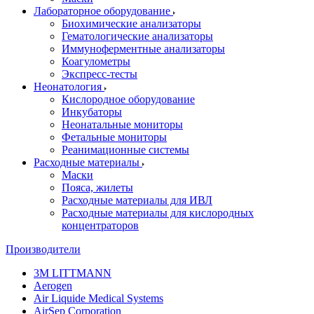
Лабораторное оборудование
Биохимические анализаторы
Гематологические анализаторы
Иммуноферментные анализаторы
Коагулометры
Экспресс-тесты
Неонатология
Кислородное оборудование
Инкубаторы
Неонатальные мониторы
Фетальные мониторы
Реанимационные системы
Расходные материалы
Маски
Пояса, жилеты
Расходные материалы для ИВЛ
Расходные материалы для кислородных
концентраторов
Производители
3M LITTMANN
Aerogen
Air Liquide Medical Systems
AirSep Corporation