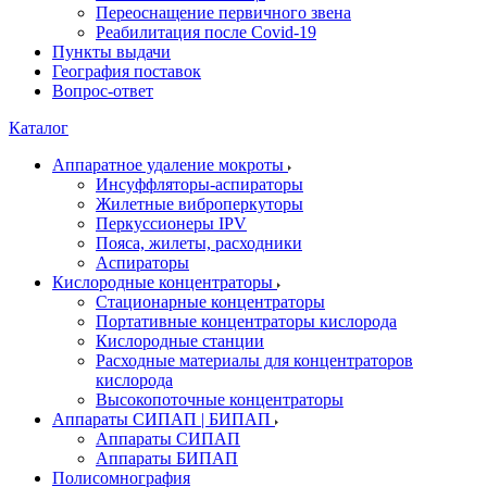
Переоснащение первичного звена
Реабилитация после Covid-19
Пункты выдачи
География поставок
Вопрос-ответ
Каталог
Аппаратное удаление мокроты
Инсуффляторы-аспираторы
Жилетные виброперкуторы
Перкуссионеры IPV
Пояса, жилеты, расходники
Аспираторы
Кислородные концентраторы
Стационарные концентраторы
Портативные концентраторы кислорода
Кислородные станции
Расходные материалы для концентраторов
кислорода
Высокопоточные концентраторы
Аппараты СИПАП | БИПАП
Аппараты СИПАП
Аппараты БИПАП
Полисомнография