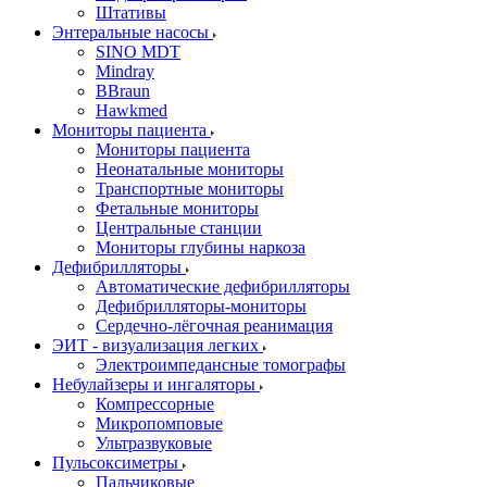
Штативы
Энтеральные насосы
SINO MDT
Mindray
BBraun
Hawkmed
Мониторы пациента
Мониторы пациента
Неонатальные мониторы
Транспортные мониторы
Фетальные мониторы
Центральные станции
Мониторы глубины наркоза
Дефибрилляторы
Автоматические дефибрилляторы
Дефибрилляторы-мониторы
Сердечно-лёгочная реанимация
ЭИТ - визуализация легких
Электроимпедансные томографы
Небулайзеры и ингаляторы
Компрессорные
Микропомповые
Ультразвуковые
Пульсоксиметры
Пальчиковые