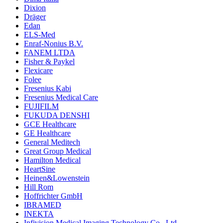
Dixion
Dräger
Edan
ELS-Med
Enraf-Nonius B.V.
FANEM LTDA
Fisher & Paykel
Flexicare
Folee
Fresenius Kabi
Fresenius Medical Care
FUJIFILM
FUKUDA DENSHI
GCE Healthcare
GE Healthcare
General Meditech
Great Group Medical
Hamilton Medical
HeartSine
Heinen&Lowenstein
Hill Rom
Hoffrichter GmbH
IBRAMED
INEKTA
Infivision Medical Imaging Technology Co., Ltd.