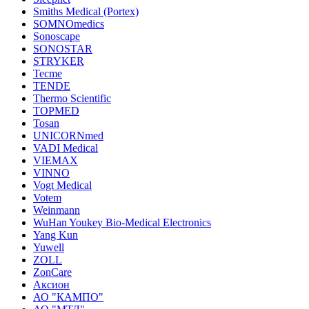
Smiths Medical (Portex)
SOMNOmedics
Sonoscape
SONOSTAR
STRYKER
Tecme
TENDE
Thermo Scientific
TOPMED
Tosan
UNICORNmed
VADI Medical
VIEMAX
VINNO
Vogt Medical
Votem
Weinmann
WuHan Youkey Bio-Medical Electronics
Yang Kun
Yuwell
ZOLL
ZonCare
Аксион
АО "КАМПО"