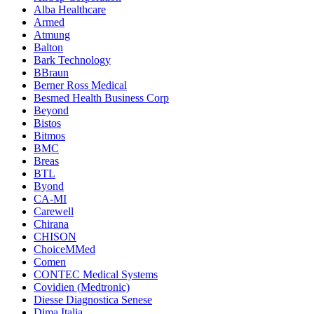
Alba Healthcare
Armed
Atmung
Balton
Bark Technology
BBraun
Berner Ross Medical
Besmed Health Business Corp
Beyond
Bistos
Bitmos
BMC
Breas
BTL
Byond
CA-MI
Carewell
Chirana
CHISON
ChoiceMMed
Comen
CONTEC Medical Systems
Covidien (Medtronic)
Diesse Diagnostica Senese
Dima Italia