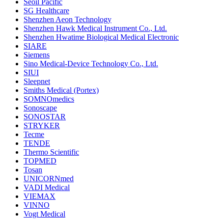
Seoil Pacific
SG Healthcare
Shenzhen Aeon Technology
Shenzhen Hawk Medical Instrument Co., Ltd.
Shenzhen Hwatime Biological Medical Electronic
SIARE
Siemens
Sino Medical-Device Technology Co., Ltd.
SIUI
Sleepnet
Smiths Medical (Portex)
SOMNOmedics
Sonoscape
SONOSTAR
STRYKER
Tecme
TENDE
Thermo Scientific
TOPMED
Tosan
UNICORNmed
VADI Medical
VIEMAX
VINNO
Vogt Medical