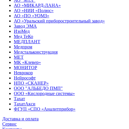
АО "МТЛ"
АО «МИКАРД-ЛАНА»
АО «НИИ «Полюс»
АО «ПО «УОМЗ»
АО «Уральский приборостроительный завод»
Завод ЭМА
ИзоМед
Мед ТеКо
МЕДПЛАНТ
Медпром
Медстальконструкция
МЕТ
МК «Клевер»
МОНИТОР
Неврокор
Нейрософт
НПО «СКАНЕР»
ООО "АЛЬБЕДО ПМП"
ООО «Кислородные системы»
Тахат
ТахатАкси
ФГУП «СПО «Аналитприбор»
Доставка и оплата
Cервис