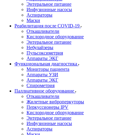
Энтеральное питание
Инфузионные насосы
Аспираторы
Маски
Реабилитация после COVID-19
Откашливатели
Кислородное оборудование
Энтеральное питание
Небулайзеры
Пульсоксиметрия
Аппараты ЭКГ
Функциональная диагностика
Мониторы пациента
Аппараты УЗИ
Аппараты ЭКГ
Спирометрия
Паллиативное оборудование
Откашливатели
Жилетные виброперкуторы
Перкуссионеры IPV
Кислородное оборудование
Энтеральное питание
Инфузионные насосы
Аспираторы
Маски