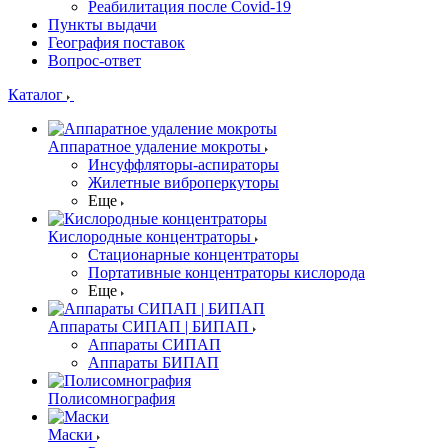
Реабилитация после Covid-19
Пункты выдачи
География поставок
Вопрос-ответ
Каталог
Аппаратное удаление мокроты
Инсуффляторы-аспираторы
Жилетные виброперкуторы
Еще
Кислородные концентраторы
Стационарные концентраторы
Портативные концентраторы кислорода
Еще
Аппараты СИПАП | БИПАП
Аппараты СИПАП
Аппараты БИПАП
Полисомнография
Маски