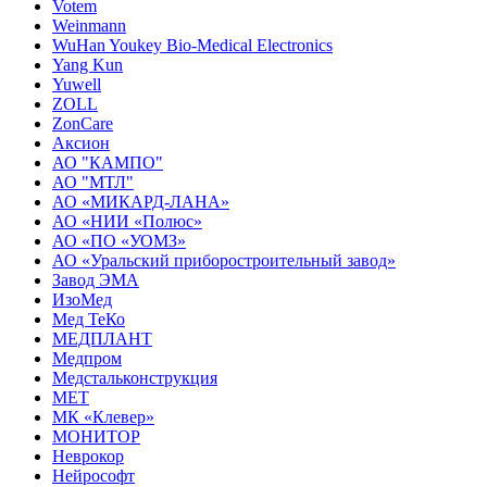
Votem
Weinmann
WuHan Youkey Bio-Medical Electronics
Yang Kun
Yuwell
ZOLL
ZonCare
Аксион
АО "КАМПО"
АО "МТЛ"
АО «МИКАРД-ЛАНА»
АО «НИИ «Полюс»
АО «ПО «УОМЗ»
АО «Уральский приборостроительный завод»
Завод ЭМА
ИзоМед
Мед ТеКо
МЕДПЛАНТ
Медпром
Медстальконструкция
МЕТ
МК «Клевер»
МОНИТОР
Неврокор
Нейрософт