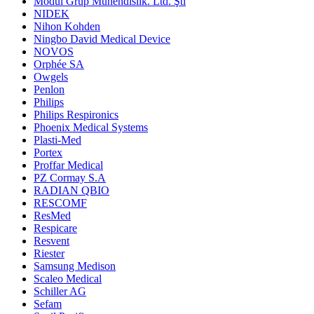
Modül Grup Mühendislik. Ltd. Şti
NIDEK
Nihon Kohden
Ningbo David Medical Device
NOVOS
Orphée SA
Owgels
Penlon
Philips
Philips Respironics
Phoenix Medical Systems
Plasti-Med
Portex
Proffar Medical
PZ Cormay S.A
RADIAN QBIO
RESCOMF
ResMed
Respicare
Resvent
Riester
Samsung Medison
Scaleo Medical
Schiller AG
Sefam