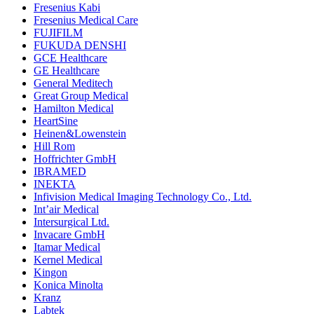
Fresenius Kabi
Fresenius Medical Care
FUJIFILM
FUKUDA DENSHI
GCE Healthcare
GE Healthcare
General Meditech
Great Group Medical
Hamilton Medical
HeartSine
Heinen&Lowenstein
Hill Rom
Hoffrichter GmbH
IBRAMED
INEKTA
Infivision Medical Imaging Technology Co., Ltd.
Int’air Medical
Intersurgical Ltd.
Invacare GmbH
Itamar Medical
Kernel Medical
Kingon
Konica Minolta
Kranz
Labtek