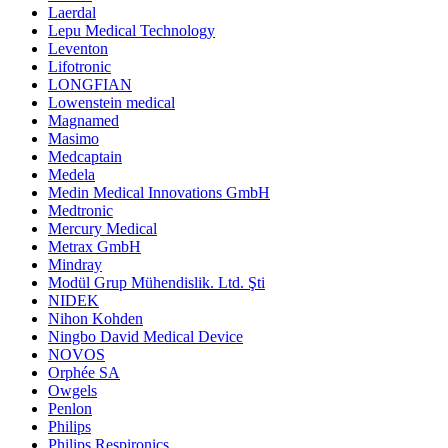
Laerdal
Lepu Medical Technology
Leventon
Lifotronic
LONGFIAN
Lowenstein medical
Magnamed
Masimo
Medcaptain
Medela
Medin Medical Innovations GmbH
Medtronic
Mercury Medical
Metrax GmbH
Mindray
Modül Grup Mühendislik. Ltd. Şti
NIDEK
Nihon Kohden
Ningbo David Medical Device
NOVOS
Orphée SA
Owgels
Penlon
Philips
Philips Respironics