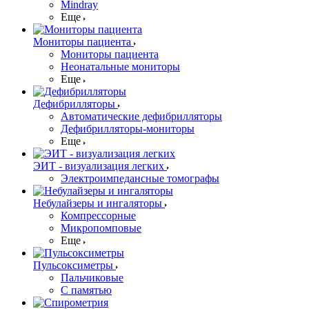
Mindray
Еще
Мониторы пациента
Мониторы пациента
Неонатальные мониторы
Еще
Дефибрилляторы
Автоматические дефибрилляторы
Дефибрилляторы-мониторы
Еще
ЭИТ - визуализация легких
Электроимпедансные томографы
Небулайзеры и ингаляторы
Компрессорные
Микропомповые
Еще
Пульсоксиметры
Пальчиковые
С памятью