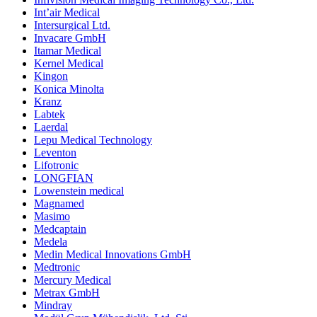
Int’air Medical
Intersurgical Ltd.
Invacare GmbH
Itamar Medical
Kernel Medical
Kingon
Konica Minolta
Kranz
Labtek
Laerdal
Lepu Medical Technology
Leventon
Lifotronic
LONGFIAN
Lowenstein medical
Magnamed
Masimo
Medcaptain
Medela
Medin Medical Innovations GmbH
Medtronic
Mercury Medical
Metrax GmbH
Mindray