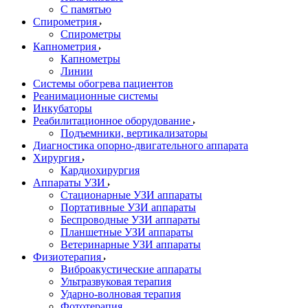
С памятью
Спирометрия
Спирометры
Капнометрия
Капнометры
Линии
Системы обогрева пациентов
Реанимационные системы
Инкубаторы
Реабилитационное оборудование
Подъемники, вертикализаторы
Диагностика опорно-двигательного аппарата
Хирургия
Кардиохирургия
Аппараты УЗИ
Стационарные УЗИ аппараты
Портативные УЗИ аппараты
Беспроводные УЗИ аппараты
Планшетные УЗИ аппараты
Ветеринарные УЗИ аппараты
Физиотерапия
Виброакустические аппараты
Ультразвуковая терапия
Ударно-волновая терапия
Фототерапия