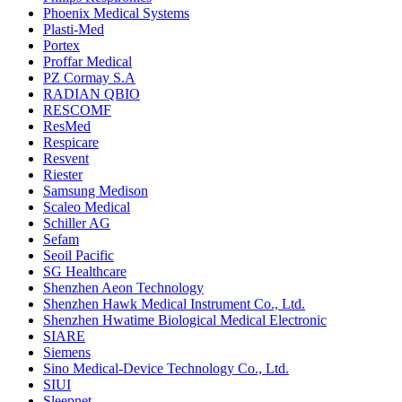
Phoenix Medical Systems
Plasti-Med
Portex
Proffar Medical
PZ Cormay S.A
RADIAN QBIO
RESCOMF
ResMed
Respicare
Resvent
Riester
Samsung Medison
Scaleo Medical
Schiller AG
Sefam
Seoil Pacific
SG Healthcare
Shenzhen Aeon Technology
Shenzhen Hawk Medical Instrument Co., Ltd.
Shenzhen Hwatime Biological Medical Electronic
SIARE
Siemens
Sino Medical-Device Technology Co., Ltd.
SIUI
Sleepnet