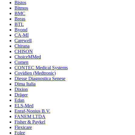
Bistos
Bitmos
BMC
Breas
BTL
Byond
CA-MI
Carewell
Chirana
CHISON
ChoiceMMed
Comen
CONTEC Medical Systems
Covidien (Medtronic)
Diesse Diagnostica Senese
Dima Italia
Dixion
Dräger
Edan
ELS-Med
Enraf-Nonius B.V.
FANEM LTDA
Fisher & Paykel
Flexicare
Folee