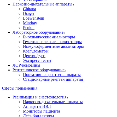
Наркозно-дыхательные аппараты
Chirana
Drager
Loewenstein
Mindray
Penlon
Лабораторное оборудование
Биохимические анализаторы
Гематологические анализатиоры
Иммуноферментные анализаторы
Коагулометры
Центрифуги
Экспресс-тесты
ЛОР-комбайны
Рентгеновское оборудование
Портативные рентген-аппараты
Стационарные рентген-аппараты
Сферы применения
Реанимация и анестезиология
Наркозно-дыхательные аппараты
Аппараты ИВЛ
Мониторы пациента
Дефибрилляторы