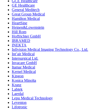
GCE Healthcare
GE Healthcare
General Meditech
Great Group Medical
Hamilton Medical
HeartSine
Heinen&Lowenstein
Hill Rom
Hoffrichter GmbH
IBRAMED
INEKTA
Infivision Medical Imaging Technology Co., Ltd.
Int’air Medical
Intersurgical Ltd.
Invacare GmbH
Itamar Medical
Kernel Medical
Kingon
Konica Minolta
Kranz
Labtek
Laerdal
Lepu Medical Technology
Leventon
Lifotronic