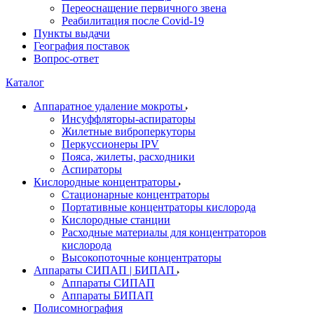
Переоснащение первичного звена
Реабилитация после Covid-19
Пункты выдачи
География поставок
Вопрос-ответ
Каталог
Аппаратное удаление мокроты
Инсуффляторы-аспираторы
Жилетные виброперкуторы
Перкуссионеры IPV
Пояса, жилеты, расходники
Аспираторы
Кислородные концентраторы
Стационарные концентраторы
Портативные концентраторы кислорода
Кислородные станции
Расходные материалы для концентраторов
кислорода
Высокопоточные концентраторы
Аппараты СИПАП | БИПАП
Аппараты СИПАП
Аппараты БИПАП
Полисомнография