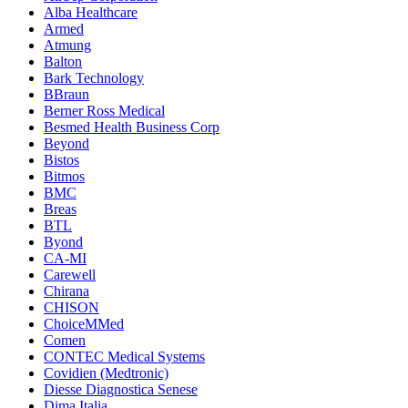
Alba Healthcare
Armed
Atmung
Balton
Bark Technology
BBraun
Berner Ross Medical
Besmed Health Business Corp
Beyond
Bistos
Bitmos
BMC
Breas
BTL
Byond
CA-MI
Carewell
Chirana
CHISON
ChoiceMMed
Comen
CONTEC Medical Systems
Covidien (Medtronic)
Diesse Diagnostica Senese
Dima Italia