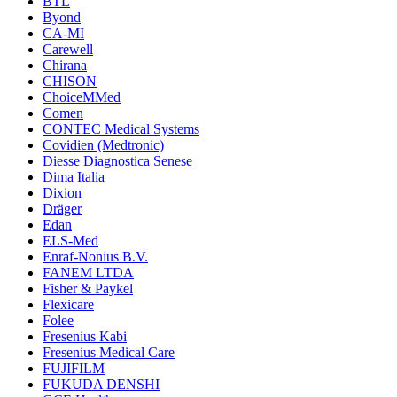
BTL
Byond
CA-MI
Carewell
Chirana
CHISON
ChoiceMMed
Comen
CONTEC Medical Systems
Covidien (Medtronic)
Diesse Diagnostica Senese
Dima Italia
Dixion
Dräger
Edan
ELS-Med
Enraf-Nonius B.V.
FANEM LTDA
Fisher & Paykel
Flexicare
Folee
Fresenius Kabi
Fresenius Medical Care
FUJIFILM
FUKUDA DENSHI