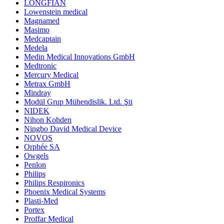
LONGFIAN
Lowenstein medical
Magnamed
Masimo
Medcaptain
Medela
Medin Medical Innovations GmbH
Medtronic
Mercury Medical
Metrax GmbH
Mindray
Modül Grup Mühendislik. Ltd. Şti
NIDEK
Nihon Kohden
Ningbo David Medical Device
NOVOS
Orphée SA
Owgels
Penlon
Philips
Philips Respironics
Phoenix Medical Systems
Plasti-Med
Portex
Proffar Medical