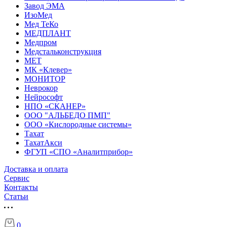
Завод ЭМА
ИзоМед
Мед ТеКо
МЕДПЛАНТ
Медпром
Медстальконструкция
МЕТ
МК «Клевер»
МОНИТОР
Неврокор
Нейрософт
НПО «СКАНЕР»
ООО "АЛЬБЕДО ПМП"
ООО «Кислородные системы»
Тахат
ТахатАкси
ФГУП «СПО «Аналитприбор»
Доставка и оплата
Cервис
Контакты
Статьи
0