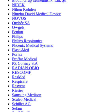
Modül Grup Mühendislik. Ltd. Şti
NIDEK
Nihon Kohden
Ningbo David Medical Device
NOVOS
Orphée SA
Owgels
Penlon
Philips
Philips Respironics
Phoenix Medical Systems
Plasti-Med
Portex
Proffar Medical
PZ Cormay S.A
RADIAN QBIO
RESCOMF
ResMed
Respicare
Resvent
Riester
Samsung Medison
Scaleo Medical
Schiller AG
Sefam