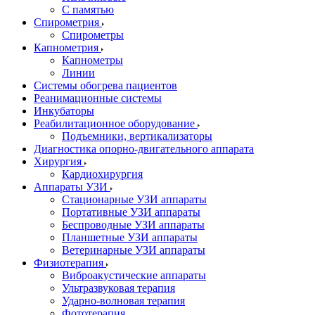
С памятью
Спирометрия
Спирометры
Капнометрия
Капнометры
Линии
Системы обогрева пациентов
Реанимационные системы
Инкубаторы
Реабилитационное оборудование
Подъемники, вертикализаторы
Диагностика опорно-двигательного аппарата
Хирургия
Кардиохирургия
Аппараты УЗИ
Стационарные УЗИ аппараты
Портативные УЗИ аппараты
Беспроводные УЗИ аппараты
Планшетные УЗИ аппараты
Ветеринарные УЗИ аппараты
Физиотерапия
Виброакустические аппараты
Ультразвуковая терапия
Ударно-волновая терапия
Фототерапия