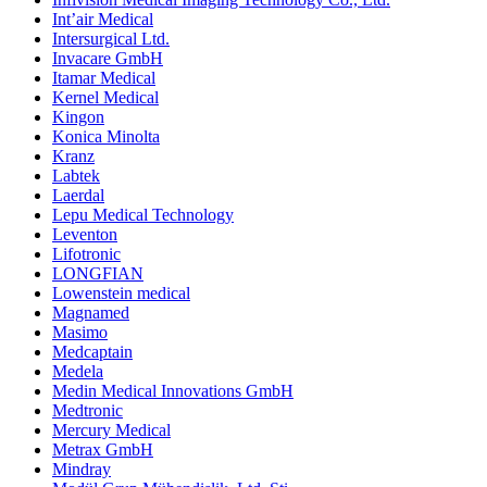
Int’air Medical
Intersurgical Ltd.
Invacare GmbH
Itamar Medical
Kernel Medical
Kingon
Konica Minolta
Kranz
Labtek
Laerdal
Lepu Medical Technology
Leventon
Lifotronic
LONGFIAN
Lowenstein medical
Magnamed
Masimo
Medcaptain
Medela
Medin Medical Innovations GmbH
Medtronic
Mercury Medical
Metrax GmbH
Mindray