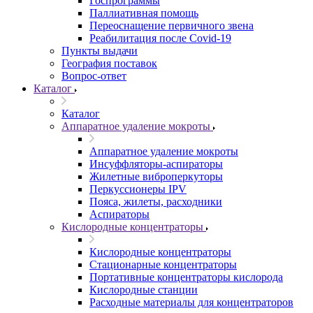
Госпрограммы
Паллиативная помощь
Переоснащение первичного звена
Реабилитация после Covid-19
Пункты выдачи
География поставок
Вопрос-ответ
Каталог
Каталог
Аппаратное удаление мокроты
Аппаратное удаление мокроты
Инсуффляторы-аспираторы
Жилетные виброперкуторы
Перкуссионеры IPV
Пояса, жилеты, расходники
Аспираторы
Кислородные концентраторы
Кислородные концентраторы
Стационарные концентраторы
Портативные концентраторы кислорода
Кислородные станции
Расходные материалы для концентраторов