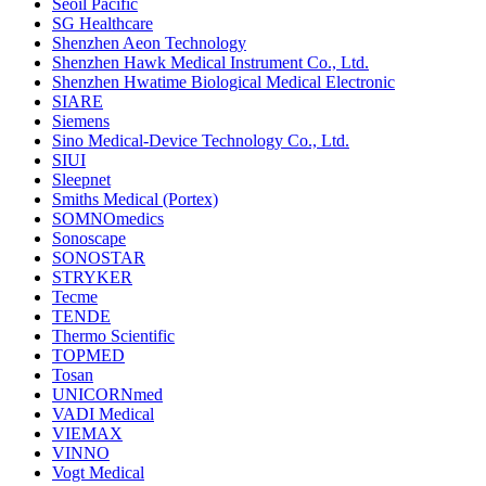
Seoil Pacific
SG Healthcare
Shenzhen Aeon Technology
Shenzhen Hawk Medical Instrument Co., Ltd.
Shenzhen Hwatime Biological Medical Electronic
SIARE
Siemens
Sino Medical-Device Technology Co., Ltd.
SIUI
Sleepnet
Smiths Medical (Portex)
SOMNOmedics
Sonoscape
SONOSTAR
STRYKER
Tecme
TENDE
Thermo Scientific
TOPMED
Tosan
UNICORNmed
VADI Medical
VIEMAX
VINNO
Vogt Medical