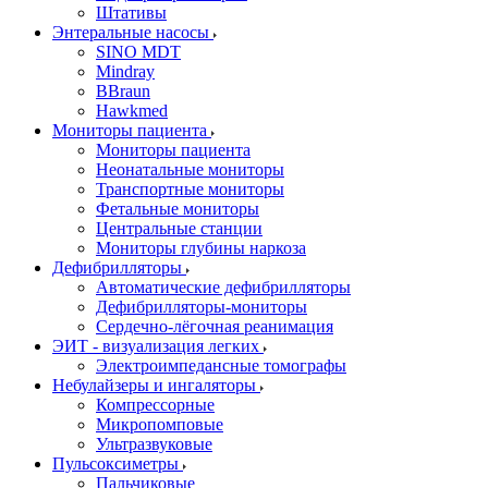
Штативы
Энтеральные насосы
SINO MDT
Mindray
BBraun
Hawkmed
Мониторы пациента
Мониторы пациента
Неонатальные мониторы
Транспортные мониторы
Фетальные мониторы
Центральные станции
Мониторы глубины наркоза
Дефибрилляторы
Автоматические дефибрилляторы
Дефибрилляторы-мониторы
Сердечно-лёгочная реанимация
ЭИТ - визуализация легких
Электроимпедансные томографы
Небулайзеры и ингаляторы
Компрессорные
Микропомповые
Ультразвуковые
Пульсоксиметры
Пальчиковые