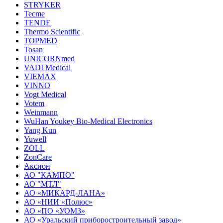
STRYKER
Tecme
TENDE
Thermo Scientific
TOPMED
Tosan
UNICORNmed
VADI Medical
VIEMAX
VINNO
Vogt Medical
Votem
Weinmann
WuHan Youkey Bio-Medical Electronics
Yang Kun
Yuwell
ZOLL
ZonCare
Аксион
АО "КАМПО"
АО "МТЛ"
АО «МИКАРД-ЛАНА»
АО «НИИ «Полюс»
АО «ПО «УОМЗ»
АО «Уральский приборостроительный завод»