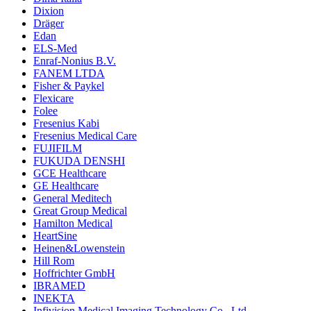
Dixion
Dräger
Edan
ELS-Med
Enraf-Nonius B.V.
FANEM LTDA
Fisher & Paykel
Flexicare
Folee
Fresenius Kabi
Fresenius Medical Care
FUJIFILM
FUKUDA DENSHI
GCE Healthcare
GE Healthcare
General Meditech
Great Group Medical
Hamilton Medical
HeartSine
Heinen&Lowenstein
Hill Rom
Hoffrichter GmbH
IBRAMED
INEKTA
Infivision Medical Imaging Technology Co., Ltd.