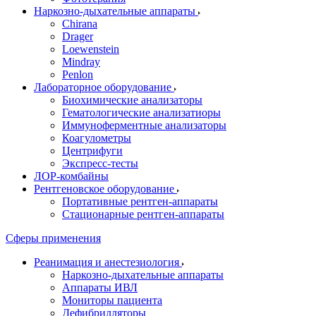
Наркозно-дыхательные аппараты
Chirana
Drager
Loewenstein
Mindray
Penlon
Лабораторное оборудование
Биохимические анализаторы
Гематологические анализатиоры
Иммуноферментные анализаторы
Коагулометры
Центрифуги
Экспресс-тесты
ЛОР-комбайны
Рентгеновское оборудование
Портативные рентген-аппараты
Стационарные рентген-аппараты
Сферы применения
Реанимация и анестезиология
Наркозно-дыхательные аппараты
Аппараты ИВЛ
Мониторы пациента
Дефибрилляторы