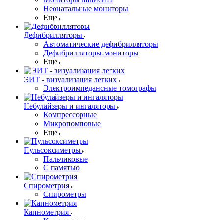
Неонатальные мониторы
Еще
Дефибрилляторы
Автоматические дефибрилляторы
Дефибрилляторы-мониторы
Еще
ЭИТ - визуализация легких
Электроимпедансные томографы
Небулайзеры и ингаляторы
Компрессорные
Микропомповые
Еще
Пульсоксиметры
Пальчиковые
С памятью
Спирометрия
Спирометры
Капнометрия