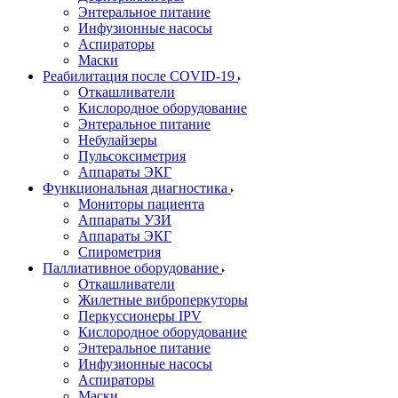
Энтеральное питание
Инфузионные насосы
Аспираторы
Маски
Реабилитация после COVID-19
Откашливатели
Кислородное оборудование
Энтеральное питание
Небулайзеры
Пульсоксиметрия
Аппараты ЭКГ
Функциональная диагностика
Мониторы пациента
Аппараты УЗИ
Аппараты ЭКГ
Спирометрия
Паллиативное оборудование
Откашливатели
Жилетные виброперкуторы
Перкуссионеры IPV
Кислородное оборудование
Энтеральное питание
Инфузионные насосы
Аспираторы
Маски