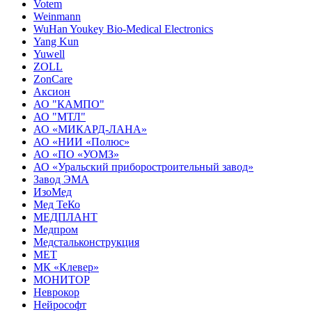
Votem
Weinmann
WuHan Youkey Bio-Medical Electronics
Yang Kun
Yuwell
ZOLL
ZonCare
Аксион
АО "КАМПО"
АО "МТЛ"
АО «МИКАРД-ЛАНА»
АО «НИИ «Полюс»
АО «ПО «УОМЗ»
АО «Уральский приборостроительный завод»
Завод ЭМА
ИзоМед
Мед ТеКо
МЕДПЛАНТ
Медпром
Медстальконструкция
МЕТ
МК «Клевер»
МОНИТОР
Неврокор
Нейрософт