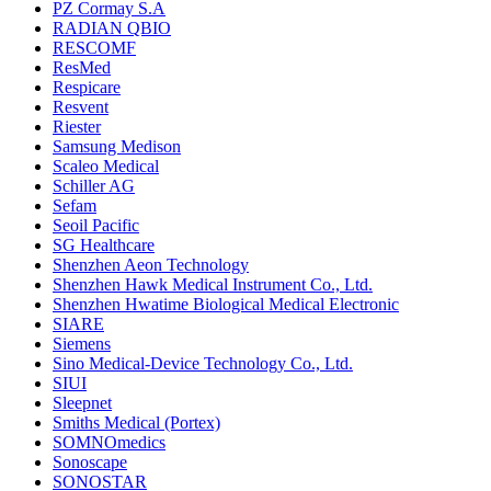
PZ Cormay S.A
RADIAN QBIO
RESCOMF
ResMed
Respicare
Resvent
Riester
Samsung Medison
Scaleo Medical
Schiller AG
Sefam
Seoil Pacific
SG Healthcare
Shenzhen Aeon Technology
Shenzhen Hawk Medical Instrument Co., Ltd.
Shenzhen Hwatime Biological Medical Electronic
SIARE
Siemens
Sino Medical-Device Technology Co., Ltd.
SIUI
Sleepnet
Smiths Medical (Portex)
SOMNOmedics
Sonoscape
SONOSTAR