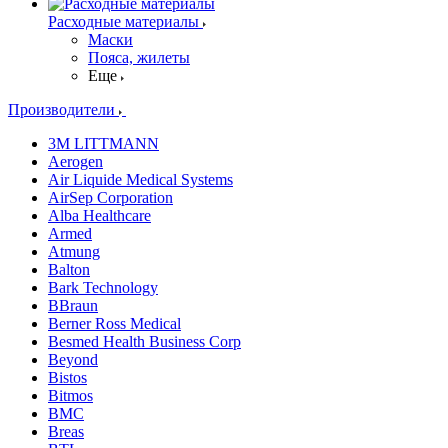
Расходные материалы
Маски
Пояса, жилеты
Еще
Производители
3M LITTMANN
Aerogen
Air Liquide Medical Systems
AirSep Corporation
Alba Healthcare
Armed
Atmung
Balton
Bark Technology
BBraun
Berner Ross Medical
Besmed Health Business Corp
Beyond
Bistos
Bitmos
BMC
Breas