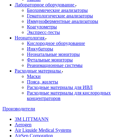
Лабораторное оборудование
Биохимические анализаторы
Гематологические анализаторы
Иммуноферментные анализаторы
Коагулометры
Экспресс-тесты
Неонатология
Кислородное оборудование
Инкубаторы
Неонатальные мониторы
Фетальные мониторы
Реанимационные системы
Расходные материалы
Маски
Пояса, жилеты
Расходные материалы для ИВЛ
Расходные материалы для кислородных
концентраторов
Производители
3M LITTMANN
Aerogen
Air Liquide Medical Systems
AirSep Corporation