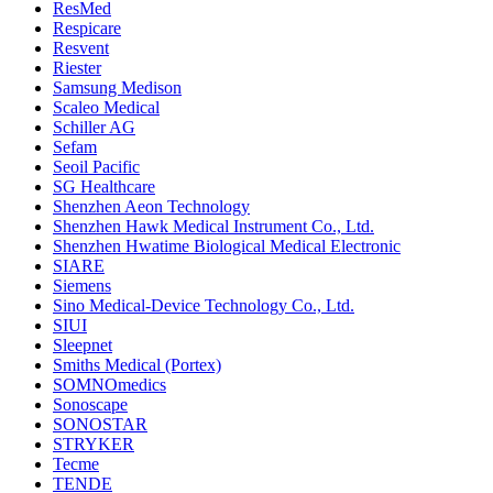
ResMed
Respicare
Resvent
Riester
Samsung Medison
Scaleo Medical
Schiller AG
Sefam
Seoil Pacific
SG Healthcare
Shenzhen Aeon Technology
Shenzhen Hawk Medical Instrument Co., Ltd.
Shenzhen Hwatime Biological Medical Electronic
SIARE
Siemens
Sino Medical-Device Technology Co., Ltd.
SIUI
Sleepnet
Smiths Medical (Portex)
SOMNOmedics
Sonoscape
SONOSTAR
STRYKER
Tecme
TENDE