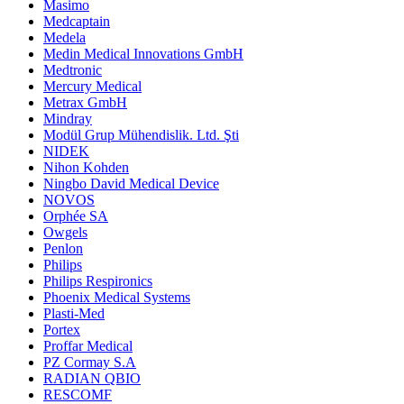
Masimo
Medcaptain
Medela
Medin Medical Innovations GmbH
Medtronic
Mercury Medical
Metrax GmbH
Mindray
Modül Grup Mühendislik. Ltd. Şti
NIDEK
Nihon Kohden
Ningbo David Medical Device
NOVOS
Orphée SA
Owgels
Penlon
Philips
Philips Respironics
Phoenix Medical Systems
Plasti-Med
Portex
Proffar Medical
PZ Cormay S.A
RADIAN QBIO
RESCOMF