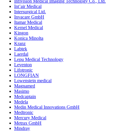
Infivision Medical Imaging Technology Co., Ltd.
Int’air Medical
Intersurgical Ltd.
Invacare GmbH
Itamar Medical
Kernel Medical
Kingon
Konica Minolta
Kranz
Labtek
Laerdal
Lepu Medical Technology
Leventon
Lifotronic
LONGFIAN
Lowenstein medical
Magnamed
Masimo
Medcaptain
Medela
Medin Medical Innovations GmbH
Medtronic
Mercury Medical
Metrax GmbH
Mindray