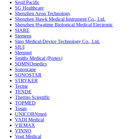
Seoil Pacific
SG Healthcare
Shenzhen Aeon Technology
Shenzhen Hawk Medical Instrument Co., Ltd.
Shenzhen Hwatime Biological Medical Electronic
SIARE
Siemens
Sino Medical-Device Technology Co., Ltd.
SIUI
Sleepnet
Smiths Medical (Portex)
SOMNOmedics
Sonoscape
SONOSTAR
STRYKER
Tecme
TENDE
Thermo Scientific
TOPMED
Tosan
UNICORNmed
VADI Medical
VIEMAX
VINNO
Vogt Medical