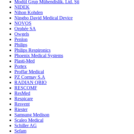
Modül Grup Mühendislik. Ltd. Şti
NIDEK
Nihon Kohden
Ningbo David Medical Device
NOVOS
Orphée SA
Owgels
Penlon
Philips
Philips Respironics
Phoenix Medical Systems
Plasti-Med
Portex
Proffar Medical
PZ Cormay S.A
RADIAN QBIO
RESCOMF
ResMed
Respicare
Resvent
Riester
Samsung Medison
Scaleo Medical
Schiller AG
Sefam