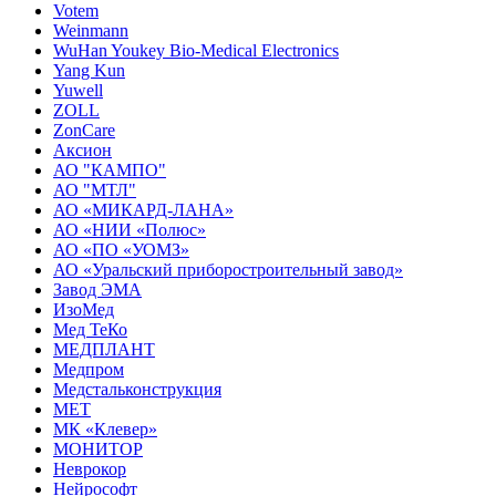
Votem
Weinmann
WuHan Youkey Bio-Medical Electronics
Yang Kun
Yuwell
ZOLL
ZonCare
Аксион
АО "КАМПО"
АО "МТЛ"
АО «МИКАРД-ЛАНА»
АО «НИИ «Полюс»
АО «ПО «УОМЗ»
АО «Уральский приборостроительный завод»
Завод ЭМА
ИзоМед
Мед ТеКо
МЕДПЛАНТ
Медпром
Медстальконструкция
МЕТ
МК «Клевер»
МОНИТОР
Неврокор
Нейрософт