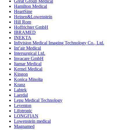
Great Group Medical
Hamilton Medical
HeartSine
Heinen&Lowenstein
Hill Rom
Hoffrichter GmbH
IBRAMED
INEKTA
Infivision Medical Imaging Technology Co., Ltd.
Int’air Medical
Intersurgical Ltd.
Invacare GmbH
Itamar Medical
Kernel Medical
Kingon
Konica Minolta
Kranz
Labtek
Laerdal
Lepu Medical Technology
Leventon
Lifotronic
LONGFIAN
Lowenstein medical
Magnamed