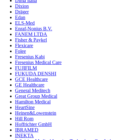
Dima Italia
Dixion
Dräger
Edan
ELS-Med
Enraf-Nonius B.V.
FANEM LTDA
Fisher & Paykel
Flexicare
Folee
Fresenius Kabi
Fresenius Medical Care
FUJIFILM
FUKUDA DENSHI
GCE Healthcare
GE Healthcare
General Meditech
Great Group Medical
Hamilton Medical
HeartSine
Heinen&Lowenstein
Hill Rom
Hoffrichter GmbH
IBRAMED
INEKTA