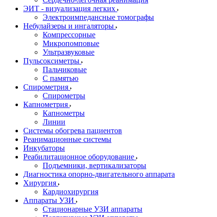
ЭИТ - визуализация легких
Электроимпедансные томографы
Небулайзеры и ингаляторы
Компрессорные
Микропомповые
Ультразвуковые
Пульсоксиметры
Пальчиковые
С памятью
Спирометрия
Спирометры
Капнометрия
Капнометры
Линии
Системы обогрева пациентов
Реанимационные системы
Инкубаторы
Реабилитационное оборудование
Подъемники, вертикализаторы
Диагностика опорно-двигательного аппарата
Хирургия
Кардиохирургия
Аппараты УЗИ
Стационарные УЗИ аппараты