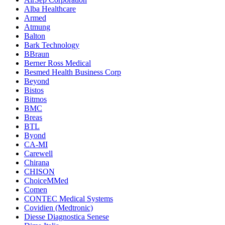
Alba Healthcare
Armed
Atmung
Balton
Bark Technology
BBraun
Berner Ross Medical
Besmed Health Business Corp
Beyond
Bistos
Bitmos
BMC
Breas
BTL
Byond
CA-MI
Carewell
Chirana
CHISON
ChoiceMMed
Comen
CONTEC Medical Systems
Covidien (Medtronic)
Diesse Diagnostica Senese