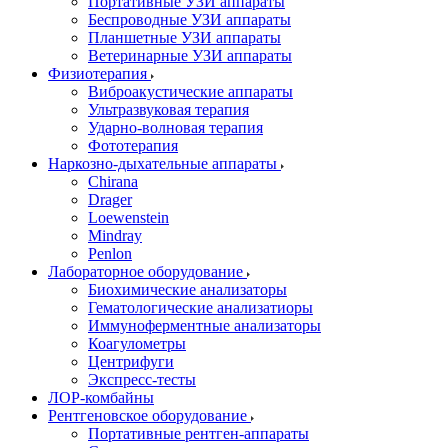
Портативные УЗИ аппараты
Беспроводные УЗИ аппараты
Планшетные УЗИ аппараты
Ветеринарные УЗИ аппараты
Физиотерапия
Виброакустические аппараты
Ультразвуковая терапия
Ударно-волновая терапия
Фототерапия
Наркозно-дыхательные аппараты
Chirana
Drager
Loewenstein
Mindray
Penlon
Лабораторное оборудование
Биохимические анализаторы
Гематологические анализатиоры
Иммуноферментные анализаторы
Коагулометры
Центрифуги
Экспресс-тесты
ЛОР-комбайны
Рентгеновское оборудование
Портативные рентген-аппараты