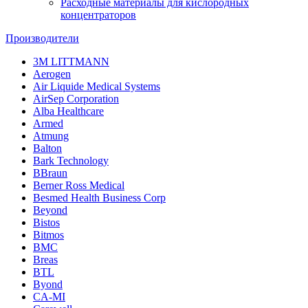
Расходные материалы для кислородных
концентраторов
Производители
3M LITTMANN
Aerogen
Air Liquide Medical Systems
AirSep Corporation
Alba Healthcare
Armed
Atmung
Balton
Bark Technology
BBraun
Berner Ross Medical
Besmed Health Business Corp
Beyond
Bistos
Bitmos
BMC
Breas
BTL
Byond
CA-MI