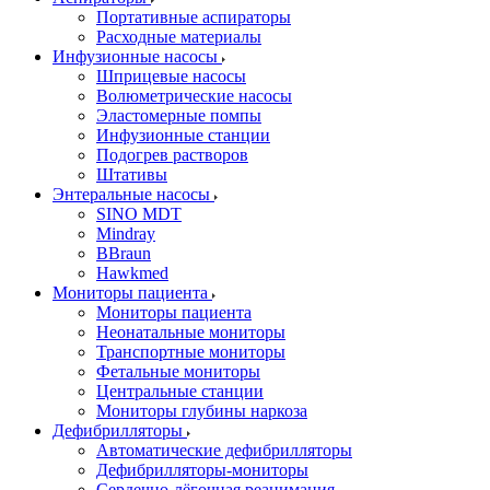
Портативные аспираторы
Расходные материалы
Инфузионные насосы
Шприцевые насосы
Волюметрические насосы
Эластомерные помпы
Инфузионные станции
Подогрев растворов
Штативы
Энтеральные насосы
SINO MDT
Mindray
BBraun
Hawkmed
Мониторы пациента
Мониторы пациента
Неонатальные мониторы
Транспортные мониторы
Фетальные мониторы
Центральные станции
Мониторы глубины наркоза
Дефибрилляторы
Автоматические дефибрилляторы
Дефибрилляторы-мониторы
Сердечно-лёгочная реанимация