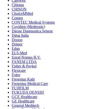
Carewell
Chirana
CHISON
ChoiceMMed
Comen
CONTEC Medical Systems
Covidien (Medtronic)
Diesse Diagnostica Senese
Dima Italia
Dixion
Dräger
Edan
ELS-Med
Enraf-Nonius B.V.
FANEM LTDA
Fisher & Paykel
Flexicare
Folee
Fresenius Kabi
Fresenius Medical Care
FUJIFILM
FUKUDA DENSHI
GCE Healthcare
GE Healthcare
General Meditech