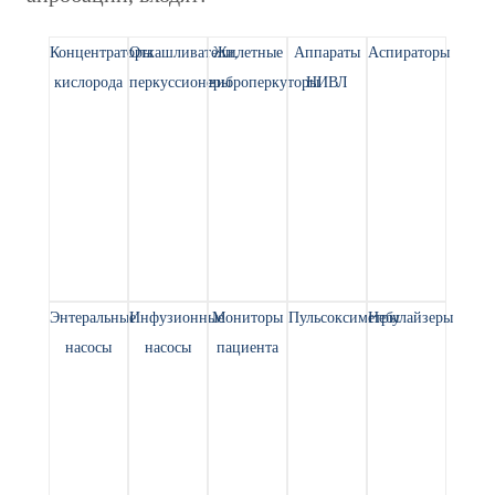
Концентраторы
Откашливатели,
Жилетные
Аппараты
Аспираторы
кислорода
перкуссионеры
виброперкуторы
НИВЛ
Энтеральные
Инфузионные
Мониторы
Пульсоксиметры
Небулайзеры
насосы
насосы
пациента