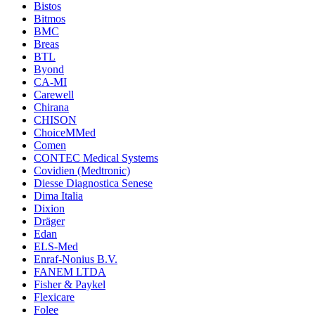
Bistos
Bitmos
BMC
Breas
BTL
Byond
CA-MI
Carewell
Chirana
CHISON
ChoiceMMed
Comen
CONTEC Medical Systems
Covidien (Medtronic)
Diesse Diagnostica Senese
Dima Italia
Dixion
Dräger
Edan
ELS-Med
Enraf-Nonius B.V.
FANEM LTDA
Fisher & Paykel
Flexicare
Folee