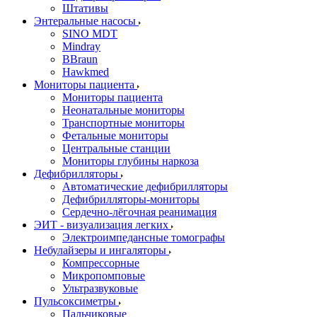
Штативы
Энтеральные насосы
SINO MDT
Mindray
BBraun
Hawkmed
Мониторы пациента
Мониторы пациента
Неонатальные мониторы
Транспортные мониторы
Фетальные мониторы
Центральные станции
Мониторы глубины наркоза
Дефибрилляторы
Автоматические дефибрилляторы
Дефибрилляторы-мониторы
Сердечно-лёгочная реанимация
ЭИТ - визуализация легких
Электроимпедансные томографы
Небулайзеры и ингаляторы
Компрессорные
Микропомповые
Ультразвуковые
Пульсоксиметры
Пальчиковые