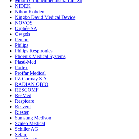
Modül Grup Mühendislik. Ltd. Şti
NIDEK
Nihon Kohden
Ningbo David Medical Device
NOVOS
Orphée SA
Owgels
Penlon
Philips
Philips Respironics
Phoenix Medical Systems
Plasti-Med
Portex
Proffar Medical
PZ Cormay S.A
RADIAN QBIO
RESCOMF
ResMed
Respicare
Resvent
Riester
Samsung Medison
Scaleo Medical
Schiller AG
Sefam