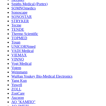
Smiths Medical (Portex)
SOMNOmedics
Sonoscape
SONOSTAR
STRYKER
Tecme
TENDE
Thermo Scientific
TOPMED
Tosan
UNICORNmed
VADI Medical
VIEMAX
VINNO
Vogt Medical
Votem
Weinmann
WuHan Youkey Bio-Medical Electronics
Yang Kun
Yuwell
ZOLL
ZonCare
Аксион
АО "КАМПО"