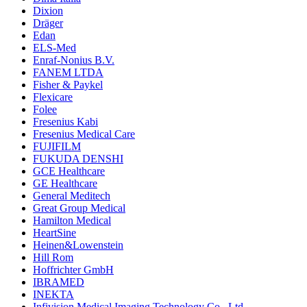
Dixion
Dräger
Edan
ELS-Med
Enraf-Nonius B.V.
FANEM LTDA
Fisher & Paykel
Flexicare
Folee
Fresenius Kabi
Fresenius Medical Care
FUJIFILM
FUKUDA DENSHI
GCE Healthcare
GE Healthcare
General Meditech
Great Group Medical
Hamilton Medical
HeartSine
Heinen&Lowenstein
Hill Rom
Hoffrichter GmbH
IBRAMED
INEKTA
Infivision Medical Imaging Technology Co., Ltd.