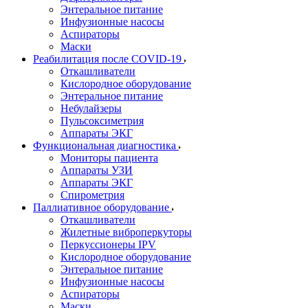
Энтеральное питание
Инфузионные насосы
Аспираторы
Маски
Реабилитация после COVID-19
Откашливатели
Кислородное оборудование
Энтеральное питание
Небулайзеры
Пульсоксиметрия
Аппараты ЭКГ
Функциональная диагностика
Мониторы пациента
Аппараты УЗИ
Аппараты ЭКГ
Спирометрия
Паллиативное оборудование
Откашливатели
Жилетные виброперкуторы
Перкуссионеры IPV
Кислородное оборудование
Энтеральное питание
Инфузионные насосы
Аспираторы
Маски