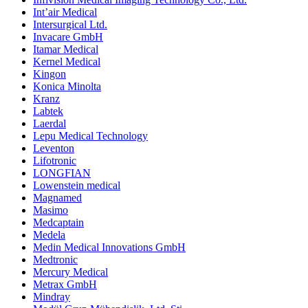
Int’air Medical
Intersurgical Ltd.
Invacare GmbH
Itamar Medical
Kernel Medical
Kingon
Konica Minolta
Kranz
Labtek
Laerdal
Lepu Medical Technology
Leventon
Lifotronic
LONGFIAN
Lowenstein medical
Magnamed
Masimo
Medcaptain
Medela
Medin Medical Innovations GmbH
Medtronic
Mercury Medical
Metrax GmbH
Mindray