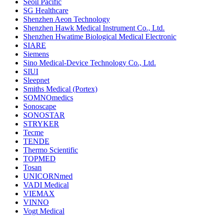
Seoil Pacific
SG Healthcare
Shenzhen Aeon Technology
Shenzhen Hawk Medical Instrument Co., Ltd.
Shenzhen Hwatime Biological Medical Electronic
SIARE
Siemens
Sino Medical-Device Technology Co., Ltd.
SIUI
Sleepnet
Smiths Medical (Portex)
SOMNOmedics
Sonoscape
SONOSTAR
STRYKER
Tecme
TENDE
Thermo Scientific
TOPMED
Tosan
UNICORNmed
VADI Medical
VIEMAX
VINNO
Vogt Medical