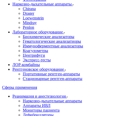
Наркозно-дыхательные аппараты
Chirana
Drager
Loewenstein
Mindray
Penlon
Лабораторное оборудование
Биохимические анализаторы
Гематологические анализатиоры
Иммуноферментные анализаторы
Коагулометры
Центрифуги
Экспресс-тесты
ЛОР-комбайны
Рентгеновское оборудование
Портативные рентген-аппараты
Стационарные рентген-аппараты
Сферы применения
Реанимация и анестезиология
Наркозно-дыхательные аппараты
Аппараты ИВЛ
Мониторы пациента
Дефибрилляторы