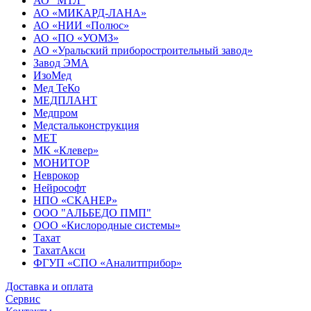
АО "МТЛ"
АО «МИКАРД-ЛАНА»
АО «НИИ «Полюс»
АО «ПО «УОМЗ»
АО «Уральский приборостроительный завод»
Завод ЭМА
ИзоМед
Мед ТеКо
МЕДПЛАНТ
Медпром
Медстальконструкция
МЕТ
МК «Клевер»
МОНИТОР
Неврокор
Нейрософт
НПО «СКАНЕР»
ООО "АЛЬБЕДО ПМП"
ООО «Кислородные системы»
Тахат
ТахатАкси
ФГУП «СПО «Аналитприбор»
Доставка и оплата
Cервис