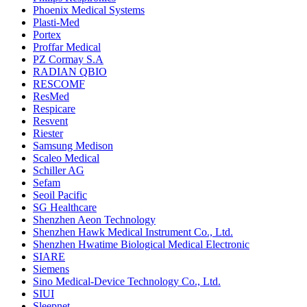
Phoenix Medical Systems
Plasti-Med
Portex
Proffar Medical
PZ Cormay S.A
RADIAN QBIO
RESCOMF
ResMed
Respicare
Resvent
Riester
Samsung Medison
Scaleo Medical
Schiller AG
Sefam
Seoil Pacific
SG Healthcare
Shenzhen Aeon Technology
Shenzhen Hawk Medical Instrument Co., Ltd.
Shenzhen Hwatime Biological Medical Electronic
SIARE
Siemens
Sino Medical-Device Technology Co., Ltd.
SIUI
Sleepnet