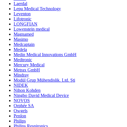
Laerdal
Lepu Medical Technology
Leventon
Lifotronic
LONGFIAN
Lowenstein medical
Magnamed
Masimo
Medcaptain
Medela
Medin Medical Innovations GmbH
Medtronic
Mercury Medical
Metrax GmbH
Mindray
Modül Grup Mühendislik. Ltd. Şti
NIDEK
Nihon Kohden
Ningbo David Medical Device
NOVOS
Orphée SA
Owgels
Penlon
Philips
Philips Respironics