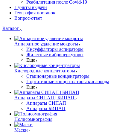
Реабилитация после Covid-19
Пункты выдачи
География поставок
Вопрос-ответ
Каталог
Аппаратное удаление мокроты
Инсуффляторы-аспираторы
Жилетные виброперкуторы
Еще
Кислородные концентраторы
Стационарные концентраторы
Портативные концентраторы кислорода
Еще
Аппараты СИПАП | БИПАП
Аппараты СИПАП
Аппараты БИПАП
Полисомнография
Маски