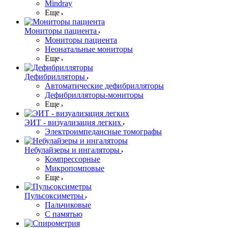
Mindray
Еще
Мониторы пациента
Мониторы пациента
Неонатальные мониторы
Еще
Дефибрилляторы
Автоматические дефибрилляторы
Дефибрилляторы-мониторы
Еще
ЭИТ - визуализация легких
Электроимпедансные томографы
Небулайзеры и ингаляторы
Компрессорные
Микропомповые
Еще
Пульсоксиметры
Пальчиковые
С памятью