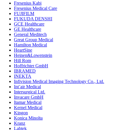
Fresenius Kabi
Fresenius Medical Care
FUJIFILM
FUKUDA DENSHI
GCE Healthcare
GE Healthcare
General Meditech
Great Group Medical
Hamilton Medical
HeartSine
Heinen&Lowenstein
Hill Rom
Hoffrichter GmbH
IBRAMED
INEKTA
Infivision Medical Imaging Technology Co., Ltd.
Int’air Medical
Intersurgical Ltd.
Invacare GmbH
Itamar Medical
Kernel Medical
Kingon
Konica Minolta
Kranz
Labtek