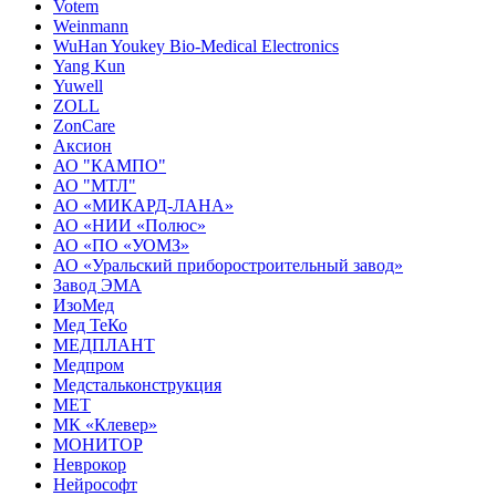
Votem
Weinmann
WuHan Youkey Bio-Medical Electronics
Yang Kun
Yuwell
ZOLL
ZonCare
Аксион
АО "КАМПО"
АО "МТЛ"
АО «МИКАРД-ЛАНА»
АО «НИИ «Полюс»
АО «ПО «УОМЗ»
АО «Уральский приборостроительный завод»
Завод ЭМА
ИзоМед
Мед ТеКо
МЕДПЛАНТ
Медпром
Медстальконструкция
МЕТ
МК «Клевер»
МОНИТОР
Неврокор
Нейрософт