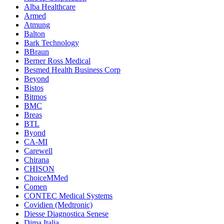
Alba Healthcare
Armed
Atmung
Balton
Bark Technology
BBraun
Berner Ross Medical
Besmed Health Business Corp
Beyond
Bistos
Bitmos
BMC
Breas
BTL
Byond
CA-MI
Carewell
Chirana
CHISON
ChoiceMMed
Comen
CONTEC Medical Systems
Covidien (Medtronic)
Diesse Diagnostica Senese
Dima Italia