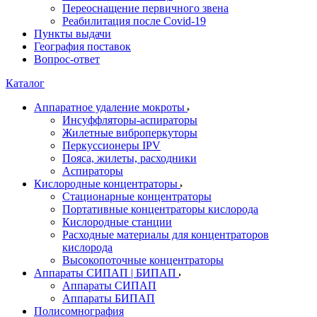
Переоснащение первичного звена
Реабилитация после Covid-19
Пункты выдачи
География поставок
Вопрос-ответ
Каталог
Аппаратное удаление мокроты
Инсуффляторы-аспираторы
Жилетные виброперкуторы
Перкуссионеры IPV
Пояса, жилеты, расходники
Аспираторы
Кислородные концентраторы
Стационарные концентраторы
Портативные концентраторы кислорода
Кислородные станции
Расходные материалы для концентраторов
кислорода
Высокопоточные концентраторы
Аппараты СИПАП | БИПАП
Аппараты СИПАП
Аппараты БИПАП
Полисомнография