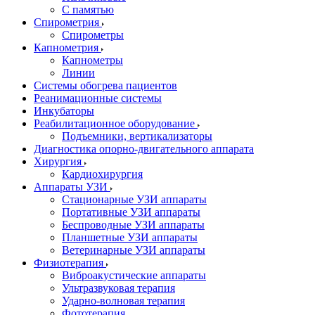
С памятью
Спирометрия
Спирометры
Капнометрия
Капнометры
Линии
Системы обогрева пациентов
Реанимационные системы
Инкубаторы
Реабилитационное оборудование
Подъемники, вертикализаторы
Диагностика опорно-двигательного аппарата
Хирургия
Кардиохирургия
Аппараты УЗИ
Стационарные УЗИ аппараты
Портативные УЗИ аппараты
Беспроводные УЗИ аппараты
Планшетные УЗИ аппараты
Ветеринарные УЗИ аппараты
Физиотерапия
Виброакустические аппараты
Ультразвуковая терапия
Ударно-волновая терапия
Фототерапия