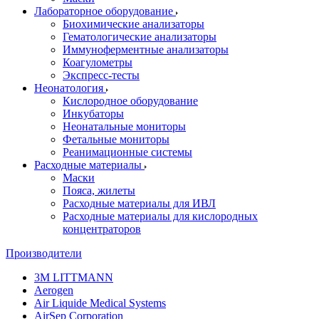
Лабораторное оборудование
Биохимические анализаторы
Гематологические анализаторы
Иммуноферментные анализаторы
Коагулометры
Экспресс-тесты
Неонатология
Кислородное оборудование
Инкубаторы
Неонатальные мониторы
Фетальные мониторы
Реанимационные системы
Расходные материалы
Маски
Пояса, жилеты
Расходные материалы для ИВЛ
Расходные материалы для кислородных
концентраторов
Производители
3M LITTMANN
Aerogen
Air Liquide Medical Systems
AirSep Corporation