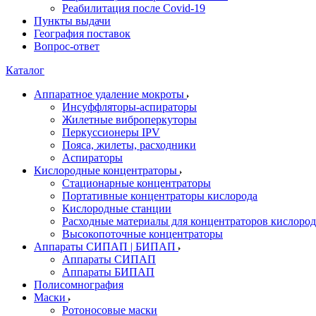
Реабилитация после Covid-19
Пункты выдачи
География поставок
Вопрос-ответ
Каталог
Аппаратное удаление мокроты
Инсуффляторы-аспираторы
Жилетные виброперкуторы
Перкуссионеры IPV
Пояса, жилеты, расходники
Аспираторы
Кислородные концентраторы
Стационарные концентраторы
Портативные концентраторы кислорода
Кислородные станции
Расходные материалы для концентраторов кислород
Высокопоточные концентраторы
Аппараты СИПАП | БИПАП
Аппараты СИПАП
Аппараты БИПАП
Полисомнография
Маски
Ротоносовые маски