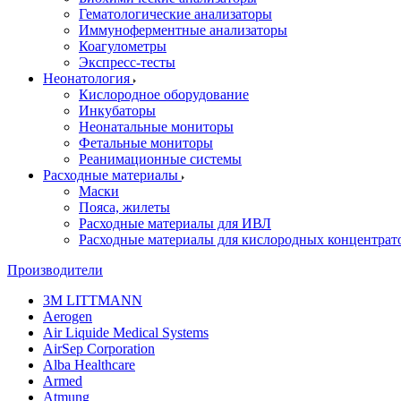
Гематологические анализаторы
Иммуноферментные анализаторы
Коагулометры
Экспресс-тесты
Неонатология
Кислородное оборудование
Инкубаторы
Неонатальные мониторы
Фетальные мониторы
Реанимационные системы
Расходные материалы
Маски
Пояса, жилеты
Расходные материалы для ИВЛ
Расходные материалы для кислородных концентрат
Производители
3M LITTMANN
Aerogen
Air Liquide Medical Systems
AirSep Corporation
Alba Healthcare
Armed
Atmung