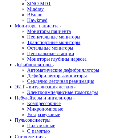
SINO MDT
Mindray
BBraun
Hawkmed
Мониторы пациента
Мониторы пациента
Неонатальные мониторы
Транспортные мониторы
Фетальные мониторы
Центральные станции
Мониторы глубины наркоза
Дефибрилляторы
Автоматические дефибрилляторы
Дефибрилляторы-мониторы
Сердечно-лёгочная реанимация
ЭИТ - визуализация легких
Электроимпедансные томографы
Небулайзеры и ингаляторы
Компрессорные
Микропомповые
Ультразвуковые
Пульсоксиметры
Пальчиковые
С памятью
Спирометрия