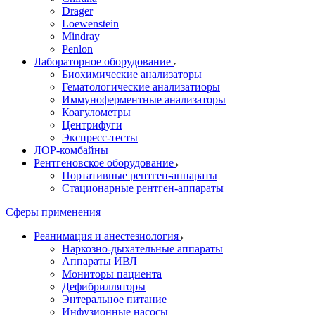
Drager
Loewenstein
Mindray
Penlon
Лабораторное оборудование
Биохимические анализаторы
Гематологические анализатиоры
Иммуноферментные анализаторы
Коагулометры
Центрифуги
Экспресс-тесты
ЛОР-комбайны
Рентгеновское оборудование
Портативные рентген-аппараты
Стационарные рентген-аппараты
Сферы применения
Реанимация и анестезиология
Наркозно-дыхательные аппараты
Аппараты ИВЛ
Мониторы пациента
Дефибрилляторы
Энтеральное питание
Инфузионные насосы