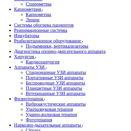
Спирометры
Капнометрия
Капнометры
Линии
Системы обогрева пациентов
Реанимационные системы
Инкубаторы
Реабилитационное оборудование
Подъемники, вертикализаторы
Диагностика опорно-двигательного аппарата
Хирургия
Кардиохирургия
Аппараты УЗИ
Стационарные УЗИ аппараты
Портативные УЗИ аппараты
Беспроводные УЗИ аппараты
Планшетные УЗИ аппараты
Ветеринарные УЗИ аппараты
Физиотерапия
Виброакустические аппараты
Ультразвуковая терапия
Ударно-волновая терапия
Фототерапия
Наркозно-дыхательные аппараты
Chirana