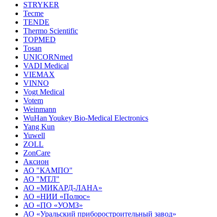
STRYKER
Tecme
TENDE
Thermo Scientific
TOPMED
Tosan
UNICORNmed
VADI Medical
VIEMAX
VINNO
Vogt Medical
Votem
Weinmann
WuHan Youkey Bio-Medical Electronics
Yang Kun
Yuwell
ZOLL
ZonCare
Аксион
АО "КАМПО"
АО "МТЛ"
АО «МИКАРД-ЛАНА»
АО «НИИ «Полюс»
АО «ПО «УОМЗ»
АО «Уральский приборостроительный завод»