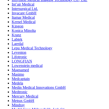
Int’air Medical
Intersurgical Ltd.
Invacare GmbH
Itamar Medical
Kernel Medical
Kingon
Konica Minolta
Kranz
Labtek
Laerdal
Lepu Medical Technology
Leventon
Lifotronic
LONGFIAN
Lowenstein medical
Magnamed
Masimo
Medcaptain
Medela
Medin Medical Innovations GmbH
Medtronic
Mercury Medical
Metrax GmbH
Mindray