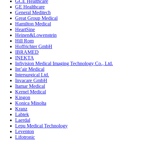
GCE Healthcare
GE Healthcare
General Meditech
Great Group Medical
Hamilton Medical
HeartSine
Heinen&Lowenstein
Hill Rom
Hoffrichter GmbH
IBRAMED
INEKTA
Infivision Medical Imaging Technology Co., Ltd.
Int’air Medical
Intersurgical Ltd.
Invacare GmbH
Itamar Medical
Kernel Medical
Kingon
Konica Minolta
Kranz
Labtek
Laerdal
Lepu Medical Technology
Leventon
Lifotronic