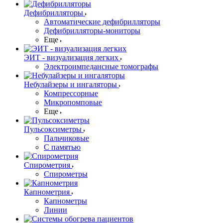
Дефибрилляторы
Автоматические дефибрилляторы
Дефибрилляторы-мониторы
Еще
ЭИТ - визуализация легких
Электроимпедансные томографы
Небулайзеры и ингаляторы
Компрессорные
Микропомповые
Еще
Пульсоксиметры
Пальчиковые
С памятью
Спирометрия
Спирометры
Капнометрия
Капнометры
Линии