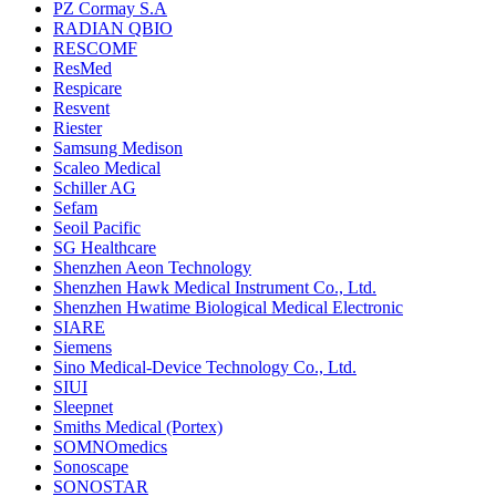
PZ Cormay S.A
RADIAN QBIO
RESCOMF
ResMed
Respicare
Resvent
Riester
Samsung Medison
Scaleo Medical
Schiller AG
Sefam
Seoil Pacific
SG Healthcare
Shenzhen Aeon Technology
Shenzhen Hawk Medical Instrument Co., Ltd.
Shenzhen Hwatime Biological Medical Electronic
SIARE
Siemens
Sino Medical-Device Technology Co., Ltd.
SIUI
Sleepnet
Smiths Medical (Portex)
SOMNOmedics
Sonoscape
SONOSTAR