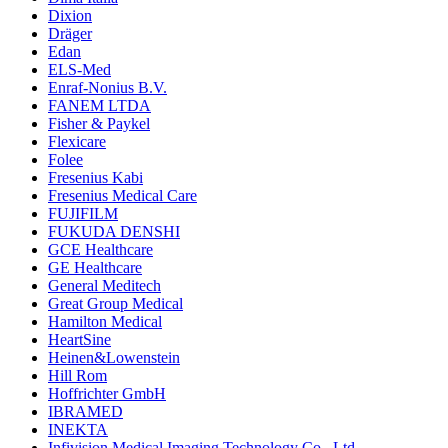
Dixion
Dräger
Edan
ELS-Med
Enraf-Nonius B.V.
FANEM LTDA
Fisher & Paykel
Flexicare
Folee
Fresenius Kabi
Fresenius Medical Care
FUJIFILM
FUKUDA DENSHI
GCE Healthcare
GE Healthcare
General Meditech
Great Group Medical
Hamilton Medical
HeartSine
Heinen&Lowenstein
Hill Rom
Hoffrichter GmbH
IBRAMED
INEKTA
Infivision Medical Imaging Technology Co., Ltd.