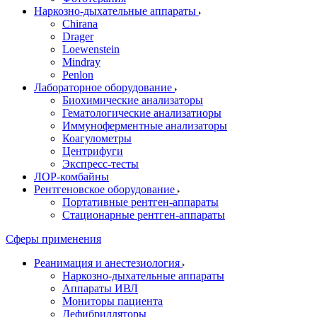
Наркозно-дыхательные аппараты
Chirana
Drager
Loewenstein
Mindray
Penlon
Лабораторное оборудование
Биохимические анализаторы
Гематологические анализатиоры
Иммуноферментные анализаторы
Коагулометры
Центрифуги
Экспресс-тесты
ЛОР-комбайны
Рентгеновское оборудование
Портативные рентген-аппараты
Стационарные рентген-аппараты
Сферы применения
Реанимация и анестезиология
Наркозно-дыхательные аппараты
Аппараты ИВЛ
Мониторы пациента
Дефибрилляторы