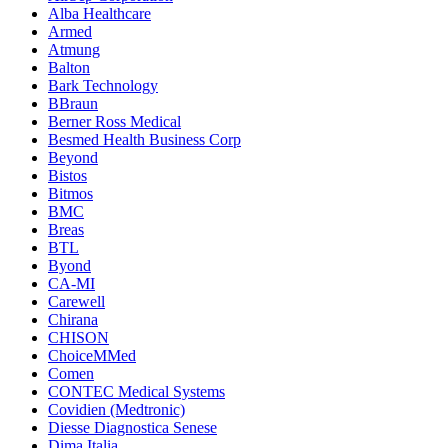
Alba Healthcare
Armed
Atmung
Balton
Bark Technology
BBraun
Berner Ross Medical
Besmed Health Business Corp
Beyond
Bistos
Bitmos
BMC
Breas
BTL
Byond
CA-MI
Carewell
Chirana
CHISON
ChoiceMMed
Comen
CONTEC Medical Systems
Covidien (Medtronic)
Diesse Diagnostica Senese
Dima Italia