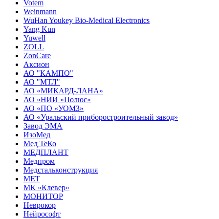
Votem
Weinmann
WuHan Youkey Bio-Medical Electronics
Yang Kun
Yuwell
ZOLL
ZonCare
Аксион
АО "КАМПО"
АО "МТЛ"
АО «МИКАРД-ЛАНА»
АО «НИИ «Полюс»
АО «ПО «УОМЗ»
АО «Уральский приборостроительный завод»
Завод ЭМА
ИзоМед
Мед ТеКо
МЕДПЛАНТ
Медпром
Медстальконструкция
МЕТ
МК «Клевер»
МОНИТОР
Неврокор
Нейрософт