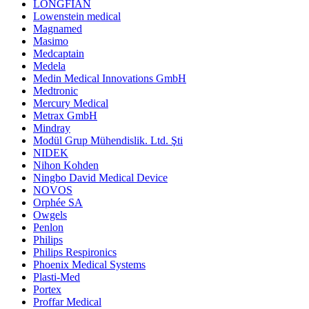
LONGFIAN
Lowenstein medical
Magnamed
Masimo
Medcaptain
Medela
Medin Medical Innovations GmbH
Medtronic
Mercury Medical
Metrax GmbH
Mindray
Modül Grup Mühendislik. Ltd. Şti
NIDEK
Nihon Kohden
Ningbo David Medical Device
NOVOS
Orphée SA
Owgels
Penlon
Philips
Philips Respironics
Phoenix Medical Systems
Plasti-Med
Portex
Proffar Medical