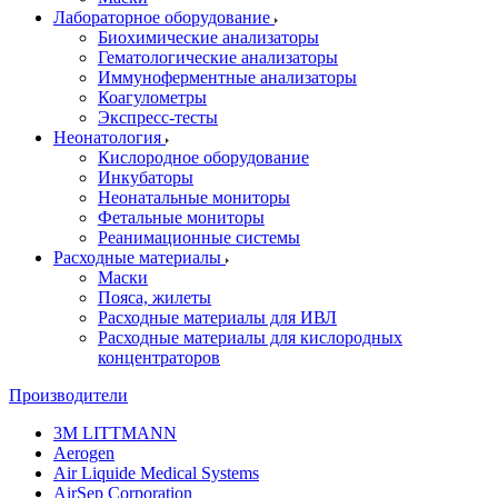
Лабораторное оборудование
Биохимические анализаторы
Гематологические анализаторы
Иммуноферментные анализаторы
Коагулометры
Экспресс-тесты
Неонатология
Кислородное оборудование
Инкубаторы
Неонатальные мониторы
Фетальные мониторы
Реанимационные системы
Расходные материалы
Маски
Пояса, жилеты
Расходные материалы для ИВЛ
Расходные материалы для кислородных
концентраторов
Производители
3M LITTMANN
Aerogen
Air Liquide Medical Systems
AirSep Corporation