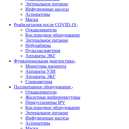
Энтеральное питание
Инфузионные насосы
Аспираторы
Маски
Реабилитация после COVID-19
Откашливатели
Кислородное оборудование
Энтеральное питание
Небулайзеры
Пульсоксиметрия
Аппараты ЭКГ
Функциональная диагностика
Мониторы пациента
Аппараты УЗИ
Аппараты ЭКГ
Спирометрия
Паллиативное оборудование
Откашливатели
Жилетные виброперкуторы
Перкуссионеры IPV
Кислородное оборудование
Энтеральное питание
Инфузионные насосы
Аспираторы
Маски