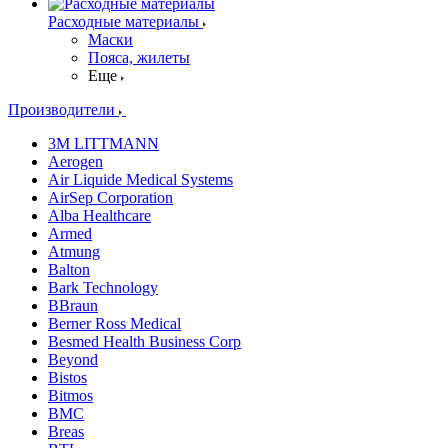
Расходные материалы
Маски
Пояса, жилеты
Еще
Производители
3M LITTMANN
Aerogen
Air Liquide Medical Systems
AirSep Corporation
Alba Healthcare
Armed
Atmung
Balton
Bark Technology
BBraun
Berner Ross Medical
Besmed Health Business Corp
Beyond
Bistos
Bitmos
BMC
Breas