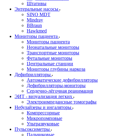
Штативы
Энтеральные насосы
SINO MDT
Mindray
BBraun
Hawkmed
Мониторы пациента
Мониторы пациента
Неонатальные мониторы
Транспортные мониторы
Фетальные мониторы
Центральные станции
Мониторы глубины наркоза
Дефибрилляторы
Автоматические дефибрилляторы
Дефибрилляторы-мониторы
Сердечно-лёгочная реанимация
ЭИТ - визуализация легких
Электроимпедансные томографы
Небулайзеры и ингаляторы
Компрессорные
Микропомповые
Ультразвуковые
Пульсоксиметры
Пальчиковые