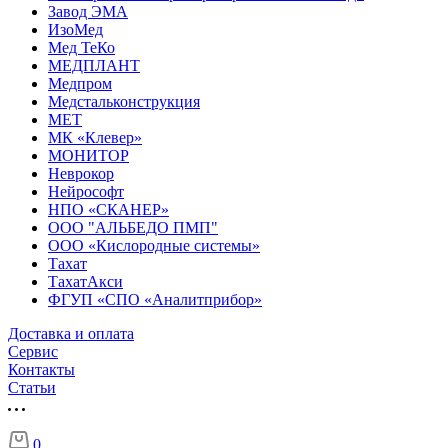
Завод ЭМА
ИзоМед
Мед ТеКо
МЕДПЛАНТ
Медпром
Медстальконструкция
МЕТ
МК «Клевер»
МОНИТОР
Неврокор
Нейрософт
НПО «СКАНЕР»
ООО "АЛЬБЕДО ПМП"
ООО «Кислородные системы»
Тахат
ТахатАкси
ФГУП «СПО «Аналитприбор»
Доставка и оплата
Cервис
Контакты
Статьи
0