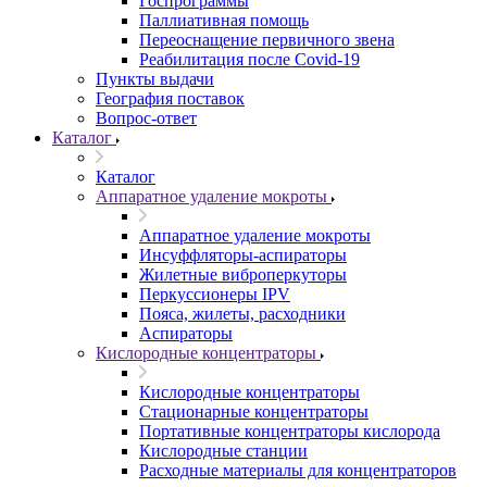
Госпрограммы
Паллиативная помощь
Переоснащение первичного звена
Реабилитация после Covid-19
Пункты выдачи
География поставок
Вопрос-ответ
Каталог
Каталог
Аппаратное удаление мокроты
Аппаратное удаление мокроты
Инсуффляторы-аспираторы
Жилетные виброперкуторы
Перкуссионеры IPV
Пояса, жилеты, расходники
Аспираторы
Кислородные концентраторы
Кислородные концентраторы
Стационарные концентраторы
Портативные концентраторы кислорода
Кислородные станции
Расходные материалы для концентраторов