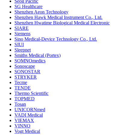
Seoil Pacific
SG Healthcare
Shenzhen Aeon Technology
Shenzhen Hawk Medical Instrument Co., Ltd.
Shenzhen Hwatime Biological Medical Electronic
SIARE
Siemens
Sino Medical-Device Technology Co., Ltd.
SIUI
Sleepnet
Smiths Medical (Portex)
SOMNOmedics
Sonoscape
SONOSTAR
STRYKER
Tecme
TENDE
Thermo Scientific
TOPMED
Tosan
UNICORNmed
VADI Medical
VIEMAX
VINNO
Vogt Medical