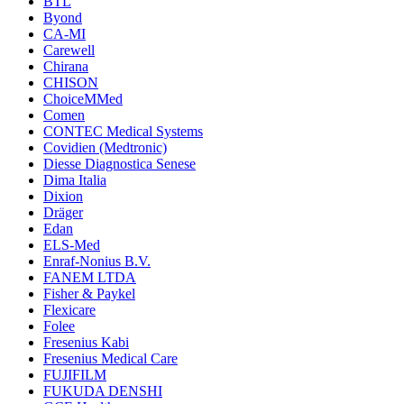
BTL
Byond
CA-MI
Carewell
Chirana
CHISON
ChoiceMMed
Comen
CONTEC Medical Systems
Covidien (Medtronic)
Diesse Diagnostica Senese
Dima Italia
Dixion
Dräger
Edan
ELS-Med
Enraf-Nonius B.V.
FANEM LTDA
Fisher & Paykel
Flexicare
Folee
Fresenius Kabi
Fresenius Medical Care
FUJIFILM
FUKUDA DENSHI