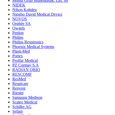
Modül Grup Mühendislik. Ltd. Şti
NIDEK
Nihon Kohden
Ningbo David Medical Device
NOVOS
Orphée SA
Owgels
Penlon
Philips
Philips Respironics
Phoenix Medical Systems
Plasti-Med
Portex
Proffar Medical
PZ Cormay S.A
RADIAN QBIO
RESCOMF
ResMed
Respicare
Resvent
Riester
Samsung Medison
Scaleo Medical
Schiller AG
Sefam