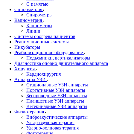
С памятью
Спирометрия
Спирометры
Капнометрия
Капнометры
Линии
Системы обогрева пациентов
Реанимационные системы
Инкубаторы
Реабилитационное оборудование
Подъемники, вертикализаторы
Диагностика опорно-двигательного аппарата
Хирургия
Кардиохирургия
Аппараты УЗИ
Стационарные УЗИ аппараты
Портативные УЗИ аппараты
Беспроводные УЗИ аппараты
Планшетные УЗИ аппараты
Ветеринарные УЗИ аппараты
Физиотерапия
Виброакустические аппараты
Ультразвуковая терапия
Ударно-волновая терапия
Фототерапия