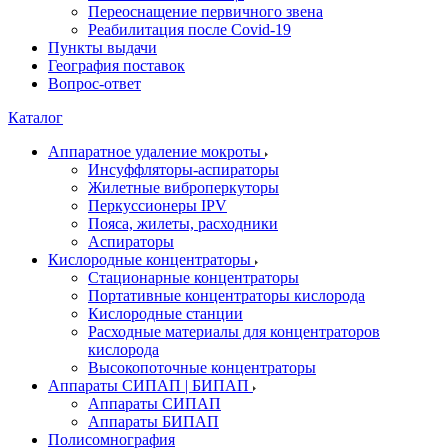
Переоснащение первичного звена
Реабилитация после Covid-19
Пункты выдачи
География поставок
Вопрос-ответ
Каталог
Аппаратное удаление мокроты
Инсуффляторы-аспираторы
Жилетные виброперкуторы
Перкуссионеры IPV
Пояса, жилеты, расходники
Аспираторы
Кислородные концентраторы
Стационарные концентраторы
Портативные концентраторы кислорода
Кислородные станции
Расходные материалы для концентраторов
кислорода
Высокопоточные концентраторы
Аппараты СИПАП | БИПАП
Аппараты СИПАП
Аппараты БИПАП
Полисомнография