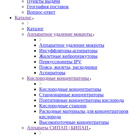
Пункты выдачи
География поставок
Вопрос-ответ
Каталог
Каталог
Аппаратное удаление мокроты
Аппаратное удаление мокроты
Инсуффляторы-аспираторы
Жилетные виброперкуторы
Перкуссионеры IPV
Пояса, жилеты, расходники
Аспираторы
Кислородные концентраторы
Кислородные концентраторы
Стационарные концентраторы
Портативные концентраторы кислорода
Кислородные станции
Расходные материалы для концентраторов
кислорода
Высокопоточные концентраторы
Аппараты СИПАП | БИПАП