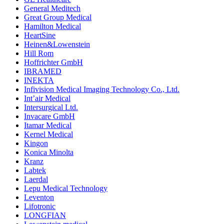
General Meditech
Great Group Medical
Hamilton Medical
HeartSine
Heinen&Lowenstein
Hill Rom
Hoffrichter GmbH
IBRAMED
INEKTA
Infivision Medical Imaging Technology Co., Ltd.
Int’air Medical
Intersurgical Ltd.
Invacare GmbH
Itamar Medical
Kernel Medical
Kingon
Konica Minolta
Kranz
Labtek
Laerdal
Lepu Medical Technology
Leventon
Lifotronic
LONGFIAN