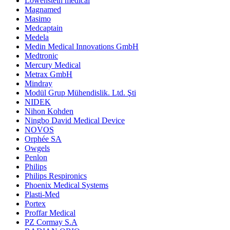
Lowenstein medical
Magnamed
Masimo
Medcaptain
Medela
Medin Medical Innovations GmbH
Medtronic
Mercury Medical
Metrax GmbH
Mindray
Modül Grup Mühendislik. Ltd. Şti
NIDEK
Nihon Kohden
Ningbo David Medical Device
NOVOS
Orphée SA
Owgels
Penlon
Philips
Philips Respironics
Phoenix Medical Systems
Plasti-Med
Portex
Proffar Medical
PZ Cormay S.A