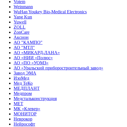
Votem
Weinmann
WuHan Youkey Bio-Medical Electronics
Yang Kun
Yuwell
ZOLL
ZonCare
Аксион
АО "КАМПО"
АО "МТЛ"
АО «МИКАРД-ЛАНА»
АО «НИИ «Полюс»
АО «ПО «УОМЗ»
АО «Уральский приборостроительный завод»
Завод ЭМА
ИзоМед
Мед ТеКо
МЕДПЛАНТ
Медпром
Медстальконструкция
МЕТ
МК «Клевер»
МОНИТОР
Неврокор
Нейрософт