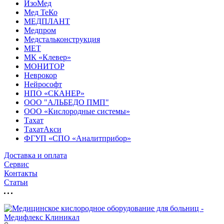
ИзоМед
Мед ТеКо
МЕДПЛАНТ
Медпром
Медстальконструкция
МЕТ
МК «Клевер»
МОНИТОР
Неврокор
Нейрософт
НПО «СКАНЕР»
ООО "АЛЬБЕДО ПМП"
ООО «Кислородные системы»
Тахат
ТахатАкси
ФГУП «СПО «Аналитприбор»
Доставка и оплата
Cервис
Контакты
Статьи