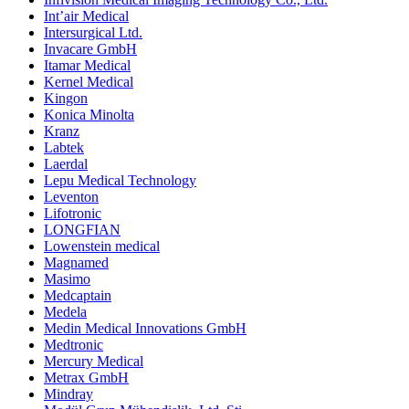
Int’air Medical
Intersurgical Ltd.
Invacare GmbH
Itamar Medical
Kernel Medical
Kingon
Konica Minolta
Kranz
Labtek
Laerdal
Lepu Medical Technology
Leventon
Lifotronic
LONGFIAN
Lowenstein medical
Magnamed
Masimo
Medcaptain
Medela
Medin Medical Innovations GmbH
Medtronic
Mercury Medical
Metrax GmbH
Mindray