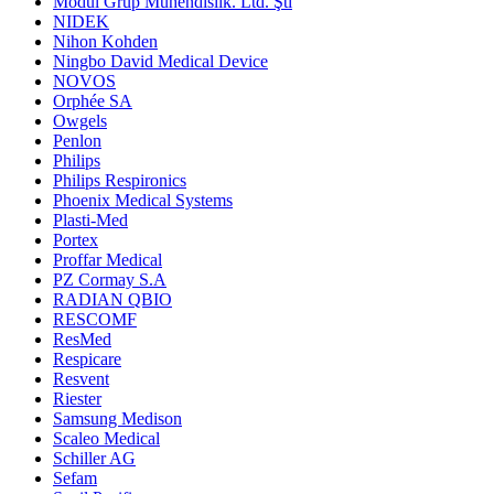
Modül Grup Mühendislik. Ltd. Şti
NIDEK
Nihon Kohden
Ningbo David Medical Device
NOVOS
Orphée SA
Owgels
Penlon
Philips
Philips Respironics
Phoenix Medical Systems
Plasti-Med
Portex
Proffar Medical
PZ Cormay S.A
RADIAN QBIO
RESCOMF
ResMed
Respicare
Resvent
Riester
Samsung Medison
Scaleo Medical
Schiller AG
Sefam