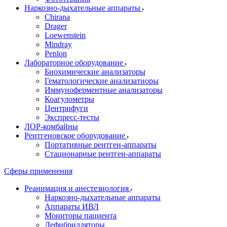
Наркозно-дыхательные аппараты
Chirana
Drager
Loewenstein
Mindray
Penlon
Лабораторное оборудование
Биохимические анализаторы
Гематологические анализатиоры
Иммуноферментные анализаторы
Коагулометры
Центрифуги
Экспресс-тесты
ЛОР-комбайны
Рентгеновское оборудование
Портативные рентген-аппараты
Стационарные рентген-аппараты
Сферы применения
Реанимация и анестезиология
Наркозно-дыхательные аппараты
Аппараты ИВЛ
Мониторы пациента
Дефибрилляторы