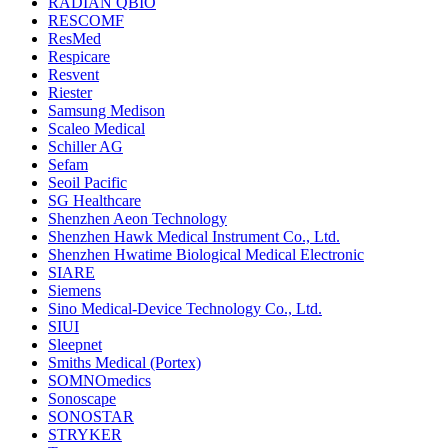
RADIAN QBIO
RESCOMF
ResMed
Respicare
Resvent
Riester
Samsung Medison
Scaleo Medical
Schiller AG
Sefam
Seoil Pacific
SG Healthcare
Shenzhen Aeon Technology
Shenzhen Hawk Medical Instrument Co., Ltd.
Shenzhen Hwatime Biological Medical Electronic
SIARE
Siemens
Sino Medical-Device Technology Co., Ltd.
SIUI
Sleepnet
Smiths Medical (Portex)
SOMNOmedics
Sonoscape
SONOSTAR
STRYKER