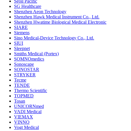
Seoil Pacific
SG Healthcare
Shenzhen Aeon Technology
Shenzhen Hawk Medical Instrument Co., Ltd.
Shenzhen Hwatime Biological Medical Electronic
SIARE
Siemens
Sino Medical-Device Technology Co., Ltd.
SIUI
Sleepnet
Smiths Medical (Portex)
SOMNOmedics
Sonoscape
SONOSTAR
STRYKER
Tecme
TENDE
Thermo Scientific
TOPMED
Tosan
UNICORNmed
VADI Medical
VIEMAX
VINNO
Vogt Medical