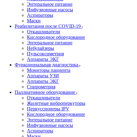
Энтеральное питание
Инфузионные насосы
Аспираторы
Маски
Реабилитация после COVID-19
Откашливатели
Кислородное оборудование
Энтеральное питание
Небулайзеры
Пульсоксиметрия
Аппараты ЭКГ
Функциональная диагностика
Мониторы пациента
Аппараты УЗИ
Аппараты ЭКГ
Спирометрия
Паллиативное оборудование
Откашливатели
Жилетные виброперкуторы
Перкуссионеры IPV
Кислородное оборудование
Энтеральное питание
Инфузионные насосы
Аспираторы
Маски