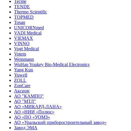
Tecme
TENDE
Thermo Scientific
TOPMED
Tosan
UNICORNmed
VADI Medical
VIEMAX
VINNO
Vogt Medical
Votem
Weinmann
WuHan Youkey Bio-Medical Electronics
Yang Kun
Yuwell
ZOLL
ZonCare
Аксион
АО "КАМПО"
АО "МТЛ"
АО «МИКАРД-ЛАНА»
АО «НИИ «Полюс»
АО «ПО «УОМЗ»
АО «Уральский приборостроительный завод»
Завод ЭМА