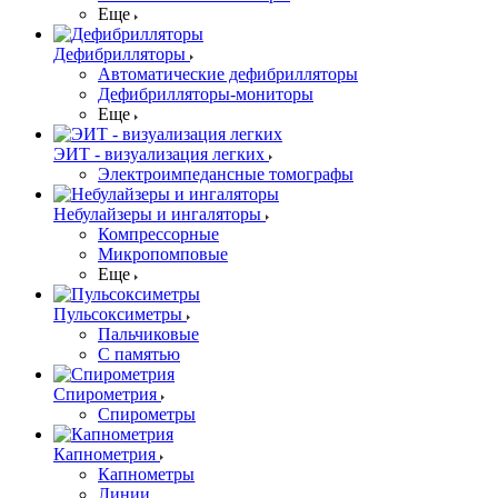
Еще
Дефибрилляторы
Автоматические дефибрилляторы
Дефибрилляторы-мониторы
Еще
ЭИТ - визуализация легких
Электроимпедансные томографы
Небулайзеры и ингаляторы
Компрессорные
Микропомповые
Еще
Пульсоксиметры
Пальчиковые
С памятью
Спирометрия
Спирометры
Капнометрия
Капнометры
Линии