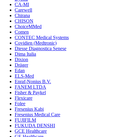
CA-MI
Carewell
Chirana
CHISON
ChoiceMMed
Comen
CONTEC Medical Systems
Covidien (Medtronic)
Diesse Diagnostica Senese
Dima Italia
Dixion
Dräger
Edan
ELS-Med
Enraf-Nonius B.V.
FANEM LTDA
Fisher & Paykel
Flexicare
Folee
Fresenius Kabi
Fresenius Medical Care
FUJIFILM
FUKUDA DENSHI
GCE Healthcare
GE Healthcare