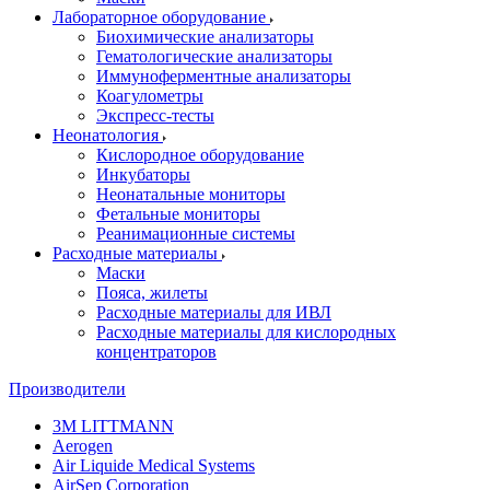
Лабораторное оборудование
Биохимические анализаторы
Гематологические анализаторы
Иммуноферментные анализаторы
Коагулометры
Экспресс-тесты
Неонатология
Кислородное оборудование
Инкубаторы
Неонатальные мониторы
Фетальные мониторы
Реанимационные системы
Расходные материалы
Маски
Пояса, жилеты
Расходные материалы для ИВЛ
Расходные материалы для кислородных
концентраторов
Производители
3M LITTMANN
Aerogen
Air Liquide Medical Systems
AirSep Corporation