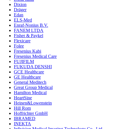
Dixion
Dräger
Edan
ELS-Med
Enraf-Nonius B.V.
FANEM LTDA
Fisher & Paykel
Flexicare
Folee
Fresenius Kabi
Fresenius Medical Care
FUJIFILM
FUKUDA DENSHI
GCE Healthcare
GE Healthcare
General Meditech
Great Group Medical
Hamilton Medical
HeartSine
Heinen&Lowenstein
Hill Rom
Hoffrichter GmbH
IBRAMED
INEKTA
Infivision Medical Imaging Technology Co., Ltd.