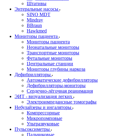
Штативы
Энтеральные насосы
SINO MDT
Mindray
BBraun
Hawkmed
Мониторы пациента
Мониторы пациента
Неонатальные мониторы
Транспортные мониторы
Фетальные мониторы
Центральные станции
Мониторы глубины наркоза
Дефибрилляторы
Автоматические дефибрилляторы
Дефибрилляторы-мониторы
Сердечно-лёгочная реанимация
ЭИТ - визуализация легких
Электроимпедансные томографы
Небулайзеры и ингаляторы
Компрессорные
Микропомповые
Ультразвуковые
Пульсоксиметры
Пальчиковые