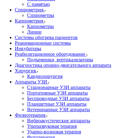
С памятью
Спирометрия
Спирометры
Капнометрия
Капнометры
Линии
Системы обогрева пациентов
Реанимационные системы
Инкубаторы
Реабилитационное оборудование
Подъемники, вертикализаторы
Диагностика опорно-двигательного аппарата
Хирургия
Кардиохирургия
Аппараты УЗИ
Стационарные УЗИ аппараты
Портативные УЗИ аппараты
Беспроводные УЗИ аппараты
Планшетные УЗИ аппараты
Ветеринарные УЗИ аппараты
Физиотерапия
Виброакустические аппараты
Ультразвуковая терапия
Ударно-волновая терапия
Фототерапия