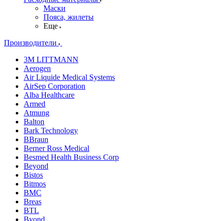
Маски
Пояса, жилеты
Еще
Производители
3M LITTMANN
Aerogen
Air Liquide Medical Systems
AirSep Corporation
Alba Healthcare
Armed
Atmung
Balton
Bark Technology
BBraun
Berner Ross Medical
Besmed Health Business Corp
Beyond
Bistos
Bitmos
BMC
Breas
BTL
Byond