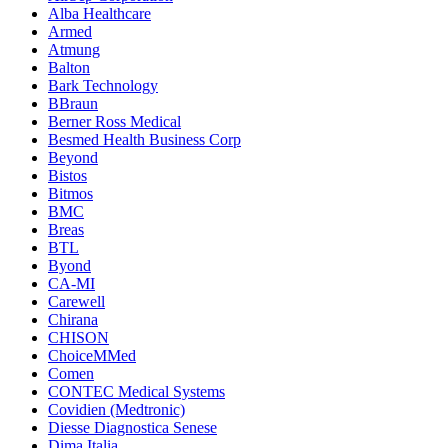
Alba Healthcare
Armed
Atmung
Balton
Bark Technology
BBraun
Berner Ross Medical
Besmed Health Business Corp
Beyond
Bistos
Bitmos
BMC
Breas
BTL
Byond
CA-MI
Carewell
Chirana
CHISON
ChoiceMMed
Comen
CONTEC Medical Systems
Covidien (Medtronic)
Diesse Diagnostica Senese
Dima Italia