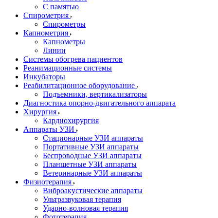
С памятью
Спирометрия
Спирометры
Капнометрия
Капнометры
Линии
Системы обогрева пациентов
Реанимационные системы
Инкубаторы
Реабилитационное оборудование
Подъемники, вертикализаторы
Диагностика опорно-двигательного аппарата
Хирургия
Кардиохирургия
Аппараты УЗИ
Стационарные УЗИ аппараты
Портативные УЗИ аппараты
Беспроводные УЗИ аппараты
Планшетные УЗИ аппараты
Ветеринарные УЗИ аппараты
Физиотерапия
Виброакустические аппараты
Ультразвуковая терапия
Ударно-волновая терапия
Фототерапия