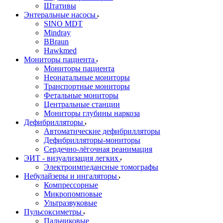
Штативы
Энтеральные насосы
SINO MDT
Mindray
BBraun
Hawkmed
Мониторы пациента
Мониторы пациента
Неонатальные мониторы
Транспортные мониторы
Фетальные мониторы
Центральные станции
Мониторы глубины наркоза
Дефибрилляторы
Автоматические дефибрилляторы
Дефибрилляторы-мониторы
Сердечно-лёгочная реанимация
ЭИТ - визуализация легких
Электроимпедансные томографы
Небулайзеры и ингаляторы
Компрессорные
Микропомповые
Ультразвуковые
Пульсоксиметры
Пальчиковые