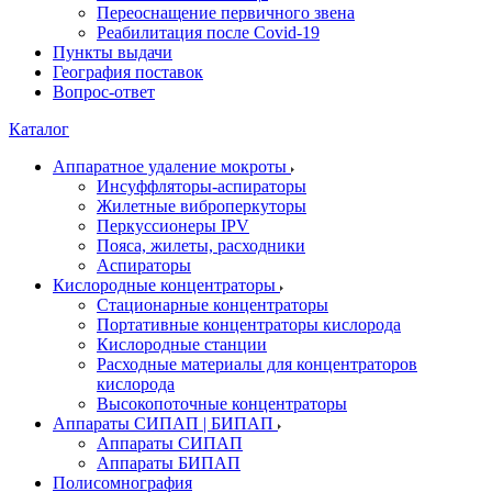
Переоснащение первичного звена
Реабилитация после Covid-19
Пункты выдачи
География поставок
Вопрос-ответ
Каталог
Аппаратное удаление мокроты
Инсуффляторы-аспираторы
Жилетные виброперкуторы
Перкуссионеры IPV
Пояса, жилеты, расходники
Аспираторы
Кислородные концентраторы
Стационарные концентраторы
Портативные концентраторы кислорода
Кислородные станции
Расходные материалы для концентраторов
кислорода
Высокопоточные концентраторы
Аппараты СИПАП | БИПАП
Аппараты СИПАП
Аппараты БИПАП
Полисомнография