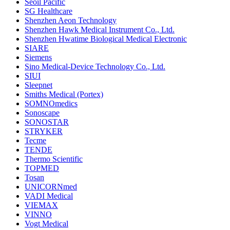
Seoil Pacific
SG Healthcare
Shenzhen Aeon Technology
Shenzhen Hawk Medical Instrument Co., Ltd.
Shenzhen Hwatime Biological Medical Electronic
SIARE
Siemens
Sino Medical-Device Technology Co., Ltd.
SIUI
Sleepnet
Smiths Medical (Portex)
SOMNOmedics
Sonoscape
SONOSTAR
STRYKER
Tecme
TENDE
Thermo Scientific
TOPMED
Tosan
UNICORNmed
VADI Medical
VIEMAX
VINNO
Vogt Medical