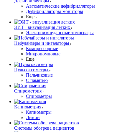
Дефибрилляторы
Автоматические дефибрилляторы
Дефибрилляторы-мониторы
Еще
ЭИТ - визуализация легких
Электроимпедансные томографы
Небулайзеры и ингаляторы
Компрессорные
Микропомповые
Еще
Пульсоксиметры
Пальчиковые
С памятью
Спирометрия
Спирометры
Капнометрия
Капнометры
Линии
Системы обогрева пациентов