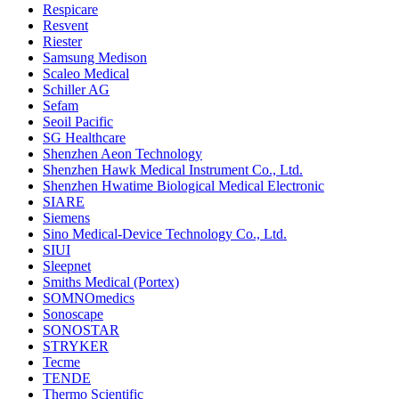
Respicare
Resvent
Riester
Samsung Medison
Scaleo Medical
Schiller AG
Sefam
Seoil Pacific
SG Healthcare
Shenzhen Aeon Technology
Shenzhen Hawk Medical Instrument Co., Ltd.
Shenzhen Hwatime Biological Medical Electronic
SIARE
Siemens
Sino Medical-Device Technology Co., Ltd.
SIUI
Sleepnet
Smiths Medical (Portex)
SOMNOmedics
Sonoscape
SONOSTAR
STRYKER
Tecme
TENDE
Thermo Scientific