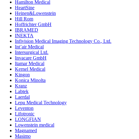
Hamilton Medical
HeartSine
Heinen&Lowenstein
Hill Rom
Hoffrichter GmbH
IBRAMED
INEKTA
Infivision Medical Imaging Technology Co., Ltd.
Int’air Medical
Intersurgical Ltd.
Invacare GmbH
Itamar Medical
Kernel Medical
Kingon
Konica Minolta
Kranz
Labtek
Laerdal
Lepu Medical Technology
Leventon
Lifotronic
LONGFIAN
Lowenstein medical
Magnamed
Masimo