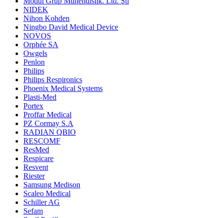
Modül Grup Mühendislik. Ltd. Şti
NIDEK
Nihon Kohden
Ningbo David Medical Device
NOVOS
Orphée SA
Owgels
Penlon
Philips
Philips Respironics
Phoenix Medical Systems
Plasti-Med
Portex
Proffar Medical
PZ Cormay S.A
RADIAN QBIO
RESCOMF
ResMed
Respicare
Resvent
Riester
Samsung Medison
Scaleo Medical
Schiller AG
Sefam