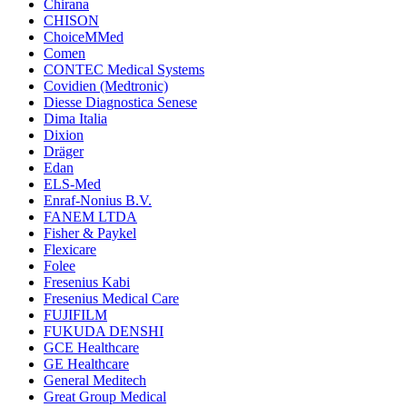
Chirana
CHISON
ChoiceMMed
Comen
CONTEC Medical Systems
Covidien (Medtronic)
Diesse Diagnostica Senese
Dima Italia
Dixion
Dräger
Edan
ELS-Med
Enraf-Nonius B.V.
FANEM LTDA
Fisher & Paykel
Flexicare
Folee
Fresenius Kabi
Fresenius Medical Care
FUJIFILM
FUKUDA DENSHI
GCE Healthcare
GE Healthcare
General Meditech
Great Group Medical