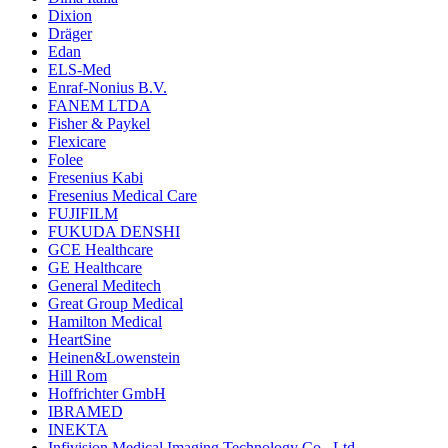
Dixion
Dräger
Edan
ELS-Med
Enraf-Nonius B.V.
FANEM LTDA
Fisher & Paykel
Flexicare
Folee
Fresenius Kabi
Fresenius Medical Care
FUJIFILM
FUKUDA DENSHI
GCE Healthcare
GE Healthcare
General Meditech
Great Group Medical
Hamilton Medical
HeartSine
Heinen&Lowenstein
Hill Rom
Hoffrichter GmbH
IBRAMED
INEKTA
Infivision Medical Imaging Technology Co., Ltd.