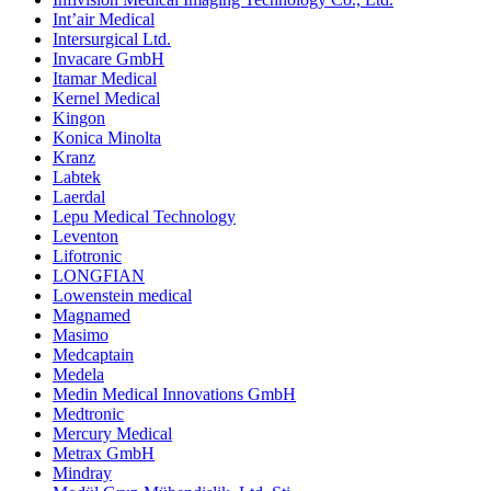
Int’air Medical
Intersurgical Ltd.
Invacare GmbH
Itamar Medical
Kernel Medical
Kingon
Konica Minolta
Kranz
Labtek
Laerdal
Lepu Medical Technology
Leventon
Lifotronic
LONGFIAN
Lowenstein medical
Magnamed
Masimo
Medcaptain
Medela
Medin Medical Innovations GmbH
Medtronic
Mercury Medical
Metrax GmbH
Mindray