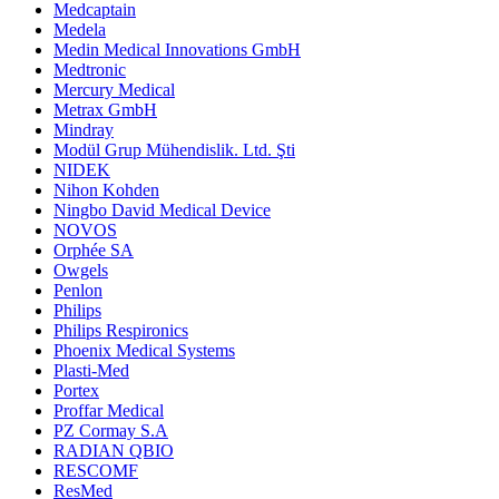
Medcaptain
Medela
Medin Medical Innovations GmbH
Medtronic
Mercury Medical
Metrax GmbH
Mindray
Modül Grup Mühendislik. Ltd. Şti
NIDEK
Nihon Kohden
Ningbo David Medical Device
NOVOS
Orphée SA
Owgels
Penlon
Philips
Philips Respironics
Phoenix Medical Systems
Plasti-Med
Portex
Proffar Medical
PZ Cormay S.A
RADIAN QBIO
RESCOMF
ResMed