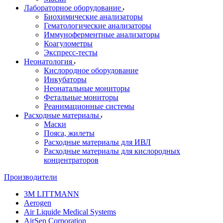
Лабораторное оборудование
Биохимические анализаторы
Гематологические анализаторы
Иммуноферментные анализаторы
Коагулометры
Экспресс-тесты
Неонатология
Кислородное оборудование
Инкубаторы
Неонатальные мониторы
Фетальные мониторы
Реанимационные системы
Расходные материалы
Маски
Пояса, жилеты
Расходные материалы для ИВЛ
Расходные материалы для кислородных
концентраторов
Производители
3M LITTMANN
Aerogen
Air Liquide Medical Systems
AirSep Corporation