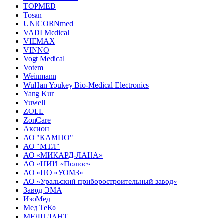
TOPMED
Tosan
UNICORNmed
VADI Medical
VIEMAX
VINNO
Vogt Medical
Votem
Weinmann
WuHan Youkey Bio-Medical Electronics
Yang Kun
Yuwell
ZOLL
ZonCare
Аксион
АО "КАМПО"
АО "МТЛ"
АО «МИКАРД-ЛАНА»
АО «НИИ «Полюс»
АО «ПО «УОМЗ»
АО «Уральский приборостроительный завод»
Завод ЭМА
ИзоМед
Мед ТеКо
МЕДПЛАНТ