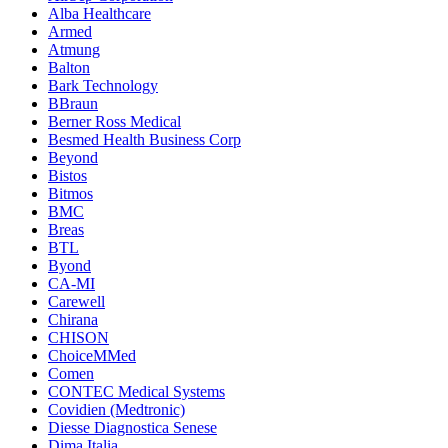
Alba Healthcare
Armed
Atmung
Balton
Bark Technology
BBraun
Berner Ross Medical
Besmed Health Business Corp
Beyond
Bistos
Bitmos
BMC
Breas
BTL
Byond
CA-MI
Carewell
Chirana
CHISON
ChoiceMMed
Comen
CONTEC Medical Systems
Covidien (Medtronic)
Diesse Diagnostica Senese
Dima Italia