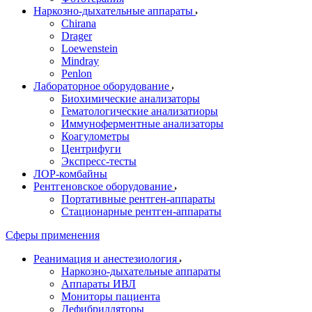
Наркозно-дыхательные аппараты
Chirana
Drager
Loewenstein
Mindray
Penlon
Лабораторное оборудование
Биохимические анализаторы
Гематологические анализатиоры
Иммуноферментные анализаторы
Коагулометры
Центрифуги
Экспресс-тесты
ЛОР-комбайны
Рентгеновское оборудование
Портативные рентген-аппараты
Стационарные рентген-аппараты
Сферы применения
Реанимация и анестезиология
Наркозно-дыхательные аппараты
Аппараты ИВЛ
Мониторы пациента
Дефибрилляторы