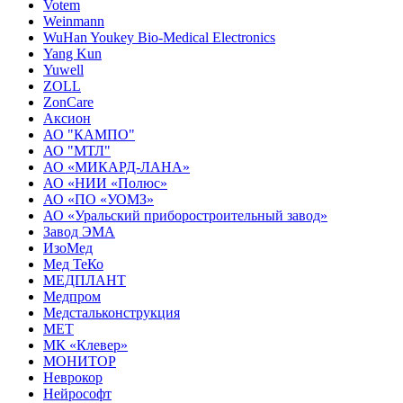
Votem
Weinmann
WuHan Youkey Bio-Medical Electronics
Yang Kun
Yuwell
ZOLL
ZonCare
Аксион
АО "КАМПО"
АО "МТЛ"
АО «МИКАРД-ЛАНА»
АО «НИИ «Полюс»
АО «ПО «УОМЗ»
АО «Уральский приборостроительный завод»
Завод ЭМА
ИзоМед
Мед ТеКо
МЕДПЛАНТ
Медпром
Медстальконструкция
МЕТ
МК «Клевер»
МОНИТОР
Неврокор
Нейрософт