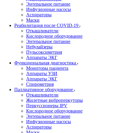
Энтеральное питание
Инфузионные насосы
Аспираторы
Маски
Реабилитация после COVID-19
Откашливатели
Кислородное оборудование
Энтеральное питание
Небулайзеры
Пульсоксиметрия
Аппараты ЭКГ
Функциональная диагностика
Мониторы пациента
Аппараты УЗИ
Аппараты ЭКГ
Спирометрия
Паллиативное оборудование
Откашливатели
Жилетные виброперкуторы
Перкуссионеры IPV
Кислородное оборудование
Энтеральное питание
Инфузионные насосы
Аспираторы
Маски