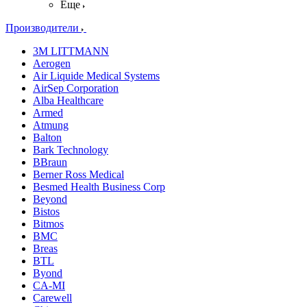
Еще
Производители
3M LITTMANN
Aerogen
Air Liquide Medical Systems
AirSep Corporation
Alba Healthcare
Armed
Atmung
Balton
Bark Technology
BBraun
Berner Ross Medical
Besmed Health Business Corp
Beyond
Bistos
Bitmos
BMC
Breas
BTL
Byond
CA-MI
Carewell