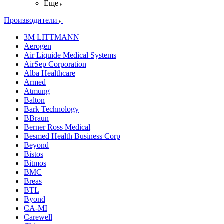
Еще
Производители
3M LITTMANN
Aerogen
Air Liquide Medical Systems
AirSep Corporation
Alba Healthcare
Armed
Atmung
Balton
Bark Technology
BBraun
Berner Ross Medical
Besmed Health Business Corp
Beyond
Bistos
Bitmos
BMC
Breas
BTL
Byond
CA-MI
Carewell