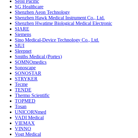
Seoil Pacific
SG Healthcare
Shenzhen Aeon Technology
Shenzhen Hawk Medical Instrument Co., Ltd.
Shenzhen Hwatime Biological Medical Electronic
SIARE
Siemens
Sino Medical-Device Technology Co., Ltd.
SIUI
Sleepnet
Smiths Medical (Portex)
SOMNOmedics
Sonoscape
SONOSTAR
STRYKER
Tecme
TENDE
Thermo Scientific
TOPMED
Tosan
UNICORNmed
VADI Medical
VIEMAX
VINNO
Vogt Medical