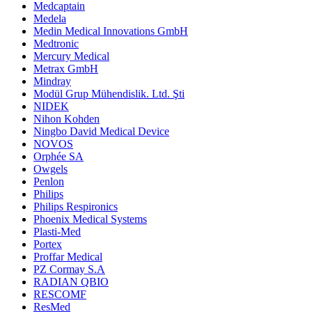
Medcaptain
Medela
Medin Medical Innovations GmbH
Medtronic
Mercury Medical
Metrax GmbH
Mindray
Modül Grup Mühendislik. Ltd. Şti
NIDEK
Nihon Kohden
Ningbo David Medical Device
NOVOS
Orphée SA
Owgels
Penlon
Philips
Philips Respironics
Phoenix Medical Systems
Plasti-Med
Portex
Proffar Medical
PZ Cormay S.A
RADIAN QBIO
RESCOMF
ResMed