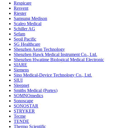
Respicare
Resvent
Riester
Samsung Medison
Scaleo Medical
Schiller AG
Sefam
Seoil Pacific
SG Healthcare
Shenzhen Aeon Technology
Shenzhen Hawk Medical Instrument Co., Ltd.
Shenzhen Hwatime Biological Medical Electronic
SIARE
Siemens
Sino Medical-Device Technology Co., Ltd.
SIUI
Sleepnet
Smiths Medical (Portex)
SOMNOmedics
Sonoscape
SONOSTAR
STRYKER
Tecme
TENDE
Thermo Scientific