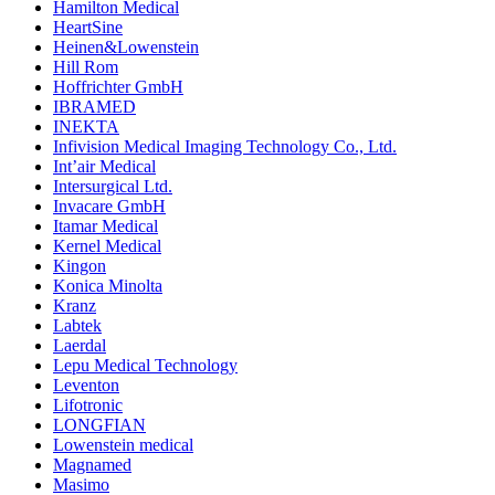
Hamilton Medical
HeartSine
Heinen&Lowenstein
Hill Rom
Hoffrichter GmbH
IBRAMED
INEKTA
Infivision Medical Imaging Technology Co., Ltd.
Int’air Medical
Intersurgical Ltd.
Invacare GmbH
Itamar Medical
Kernel Medical
Kingon
Konica Minolta
Kranz
Labtek
Laerdal
Lepu Medical Technology
Leventon
Lifotronic
LONGFIAN
Lowenstein medical
Magnamed
Masimo