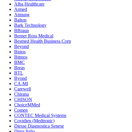
Alba Healthcare
Armed
Atmung
Balton
Bark Technology
BBraun
Berner Ross Medical
Besmed Health Business Corp
Beyond
Bistos
Bitmos
BMC
Breas
BTL
Byond
CA-MI
Carewell
Chirana
CHISON
ChoiceMMed
Comen
CONTEC Medical Systems
Covidien (Medtronic)
Diesse Diagnostica Senese
Dima Italia