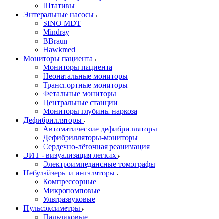
Штативы
Энтеральные насосы
SINO MDT
Mindray
BBraun
Hawkmed
Мониторы пациента
Мониторы пациента
Неонатальные мониторы
Транспортные мониторы
Фетальные мониторы
Центральные станции
Мониторы глубины наркоза
Дефибрилляторы
Автоматические дефибрилляторы
Дефибрилляторы-мониторы
Сердечно-лёгочная реанимация
ЭИТ - визуализация легких
Электроимпедансные томографы
Небулайзеры и ингаляторы
Компрессорные
Микропомповые
Ультразвуковые
Пульсоксиметры
Пальчиковые