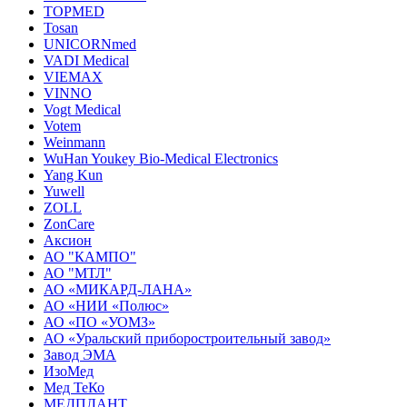
TOPMED
Tosan
UNICORNmed
VADI Medical
VIEMAX
VINNO
Vogt Medical
Votem
Weinmann
WuHan Youkey Bio-Medical Electronics
Yang Kun
Yuwell
ZOLL
ZonCare
Аксион
АО "КАМПО"
АО "МТЛ"
АО «МИКАРД-ЛАНА»
АО «НИИ «Полюс»
АО «ПО «УОМЗ»
АО «Уральский приборостроительный завод»
Завод ЭМА
ИзоМед
Мед ТеКо
МЕДПЛАНТ