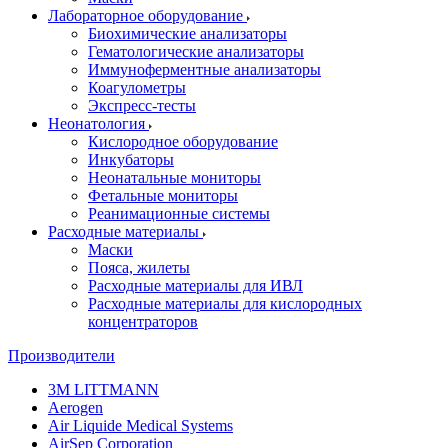
Лабораторное оборудование
Биохимические анализаторы
Гематологические анализаторы
Иммуноферментные анализаторы
Коагулометры
Экспресс-тесты
Неонатология
Кислородное оборудование
Инкубаторы
Неонатальные мониторы
Фетальные мониторы
Реанимационные системы
Расходные материалы
Маски
Пояса, жилеты
Расходные материалы для ИВЛ
Расходные материалы для кислородных
концентраторов
Производители
3M LITTMANN
Aerogen
Air Liquide Medical Systems
AirSep Corporation