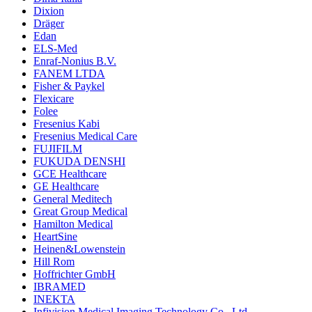
Dixion
Dräger
Edan
ELS-Med
Enraf-Nonius B.V.
FANEM LTDA
Fisher & Paykel
Flexicare
Folee
Fresenius Kabi
Fresenius Medical Care
FUJIFILM
FUKUDA DENSHI
GCE Healthcare
GE Healthcare
General Meditech
Great Group Medical
Hamilton Medical
HeartSine
Heinen&Lowenstein
Hill Rom
Hoffrichter GmbH
IBRAMED
INEKTA
Infivision Medical Imaging Technology Co., Ltd.