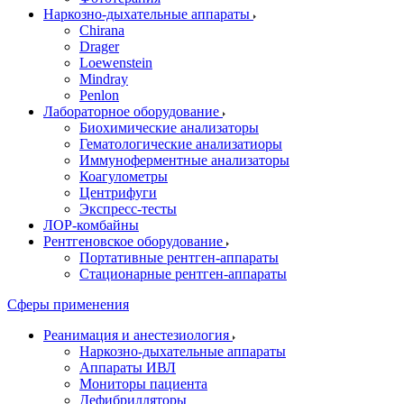
Наркозно-дыхательные аппараты
Chirana
Drager
Loewenstein
Mindray
Penlon
Лабораторное оборудование
Биохимические анализаторы
Гематологические анализатиоры
Иммуноферментные анализаторы
Коагулометры
Центрифуги
Экспресс-тесты
ЛОР-комбайны
Рентгеновское оборудование
Портативные рентген-аппараты
Стационарные рентген-аппараты
Сферы применения
Реанимация и анестезиология
Наркозно-дыхательные аппараты
Аппараты ИВЛ
Мониторы пациента
Дефибрилляторы