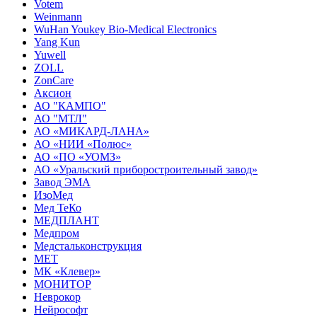
Votem
Weinmann
WuHan Youkey Bio-Medical Electronics
Yang Kun
Yuwell
ZOLL
ZonCare
Аксион
АО "КАМПО"
АО "МТЛ"
АО «МИКАРД-ЛАНА»
АО «НИИ «Полюс»
АО «ПО «УОМЗ»
АО «Уральский приборостроительный завод»
Завод ЭМА
ИзоМед
Мед ТеКо
МЕДПЛАНТ
Медпром
Медстальконструкция
МЕТ
МК «Клевер»
МОНИТОР
Неврокор
Нейрософт