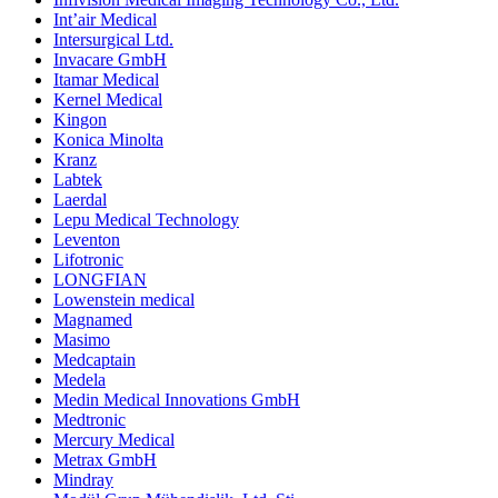
Int’air Medical
Intersurgical Ltd.
Invacare GmbH
Itamar Medical
Kernel Medical
Kingon
Konica Minolta
Kranz
Labtek
Laerdal
Lepu Medical Technology
Leventon
Lifotronic
LONGFIAN
Lowenstein medical
Magnamed
Masimo
Medcaptain
Medela
Medin Medical Innovations GmbH
Medtronic
Mercury Medical
Metrax GmbH
Mindray