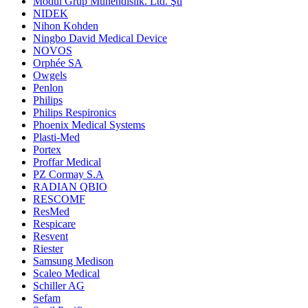
Modül Grup Mühendislik. Ltd. Şti
NIDEK
Nihon Kohden
Ningbo David Medical Device
NOVOS
Orphée SA
Owgels
Penlon
Philips
Philips Respironics
Phoenix Medical Systems
Plasti-Med
Portex
Proffar Medical
PZ Cormay S.A
RADIAN QBIO
RESCOMF
ResMed
Respicare
Resvent
Riester
Samsung Medison
Scaleo Medical
Schiller AG
Sefam