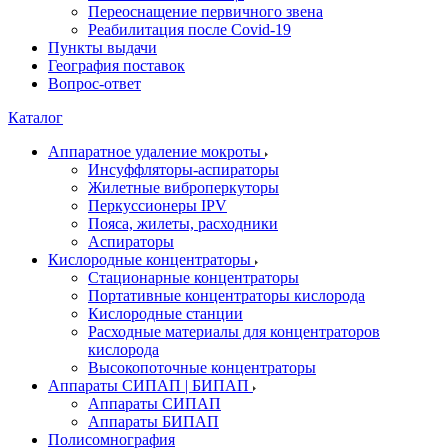
Переоснащение первичного звена
Реабилитация после Covid-19
Пункты выдачи
География поставок
Вопрос-ответ
Каталог
Аппаратное удаление мокроты
Инсуффляторы-аспираторы
Жилетные виброперкуторы
Перкуссионеры IPV
Пояса, жилеты, расходники
Аспираторы
Кислородные концентраторы
Стационарные концентраторы
Портативные концентраторы кислорода
Кислородные станции
Расходные материалы для концентраторов
кислорода
Высокопоточные концентраторы
Аппараты СИПАП | БИПАП
Аппараты СИПАП
Аппараты БИПАП
Полисомнография