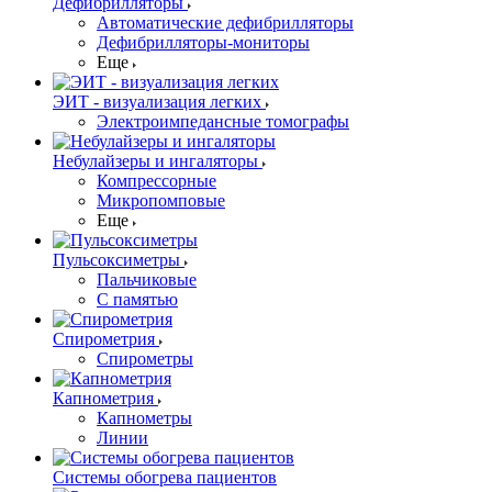
Дефибрилляторы
Автоматические дефибрилляторы
Дефибрилляторы-мониторы
Еще
ЭИТ - визуализация легких
Электроимпедансные томографы
Небулайзеры и ингаляторы
Компрессорные
Микропомповые
Еще
Пульсоксиметры
Пальчиковые
С памятью
Спирометрия
Спирометры
Капнометрия
Капнометры
Линии
Системы обогрева пациентов