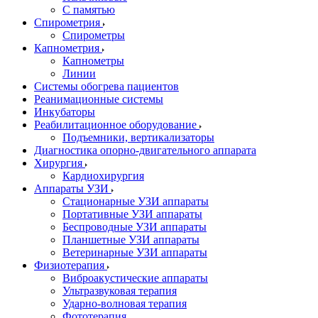
С памятью
Спирометрия
Спирометры
Капнометрия
Капнометры
Линии
Системы обогрева пациентов
Реанимационные системы
Инкубаторы
Реабилитационное оборудование
Подъемники, вертикализаторы
Диагностика опорно-двигательного аппарата
Хирургия
Кардиохирургия
Аппараты УЗИ
Стационарные УЗИ аппараты
Портативные УЗИ аппараты
Беспроводные УЗИ аппараты
Планшетные УЗИ аппараты
Ветеринарные УЗИ аппараты
Физиотерапия
Виброакустические аппараты
Ультразвуковая терапия
Ударно-волновая терапия
Фототерапия