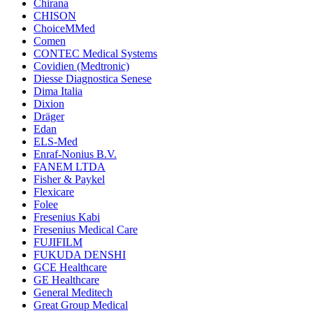
Chirana
CHISON
ChoiceMMed
Comen
CONTEC Medical Systems
Covidien (Medtronic)
Diesse Diagnostica Senese
Dima Italia
Dixion
Dräger
Edan
ELS-Med
Enraf-Nonius B.V.
FANEM LTDA
Fisher & Paykel
Flexicare
Folee
Fresenius Kabi
Fresenius Medical Care
FUJIFILM
FUKUDA DENSHI
GCE Healthcare
GE Healthcare
General Meditech
Great Group Medical