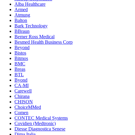
Alba Healthcare
Armed
Atmung
Balton
Bark Technology
BBraun
Berner Ross Medical
Besmed Health Business Corp
Beyond
Bistos
Bitmos
BMC
Breas
BTL
Byond
CA-MI
Carewell
Chirana
CHISON
ChoiceMMed
Comen
CONTEC Medical Systems
Covidien (Medtronic)
Diesse Diagnostica Senese
Dima Italia