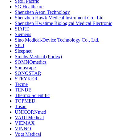
Seoil Pacific
SG Healthcare
Shenzhen Aeon Technology
Shenzhen Hawk Medical Instrument Co., Ltd.
Shenzhen Hwatime Biological Medical Electronic
SIARE
Siemens
Sino Medical-Device Technology Co., Ltd.
SIUI
Sleepnet
Smiths Medical (Portex)
SOMNOmedics
Sonoscape
SONOSTAR
STRYKER
Tecme
TENDE
Thermo Scientific
TOPMED
Tosan
UNICORNmed
VADI Medical
VIEMAX
VINNO
Vogt Medical