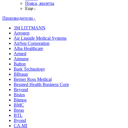
Пояса, жилеты
Еще
Производители
3M LITTMANN
Aerogen
Air Liquide Medical Systems
AirSep Corporation
Alba Healthcare
Armed
Atmung
Balton
Bark Technology
BBraun
Berner Ross Medical
Besmed Health Business Corp
Beyond
Bistos
Bitmos
BMC
Breas
BTL
Byond
CA-MI