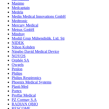
Masimo
Medcaptain
Medela
Medin Medical Innovations GmbH
Medtronic
Mercury Medical
Metrax GmbH
Mindray
Modül Grup Mühendislik. Ltd. Şti
NIDEK
Nihon Kohden
Ningbo David Medical Device
NOVOS
Orphée SA
Owgels
Penlon
Philips
Philips Respironics
Phoenix Medical Systems
Plasti-Med
Portex
Proffar Medical
PZ Cormay S.A
RADIAN QBIO
RESCOMF