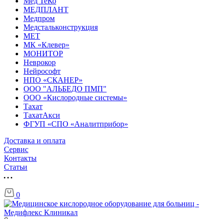
Мед ТеКо
МЕДПЛАНТ
Медпром
Медстальконструкция
МЕТ
МК «Клевер»
МОНИТОР
Неврокор
Нейрософт
НПО «СКАНЕР»
ООО "АЛЬБЕДО ПМП"
ООО «Кислородные системы»
Тахат
ТахатАкси
ФГУП «СПО «Аналитприбор»
Доставка и оплата
Cервис
Контакты
Статьи
0