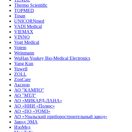
Thermo Scientific
TOPMED
Tosan
UNICORNmed
VADI Medical
VIEMAX
VINNO
Vogt Medical
Votem
Weinmann
WuHan Youkey Bio-Medical Electronics
Yang Kun
Yuwell
ZOLL
ZonCare
Аксион
АО "КАМПО"
АО "МТЛ"
АО «МИКАРД-ЛАНА»
АО «НИИ «Полюс»
АО «ПО «УОМЗ»
АО «Уральский приборостроительный завод»
Завод ЭМА
ИзоМед