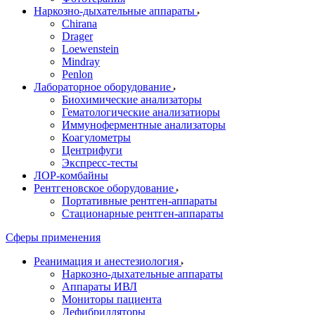
Наркозно-дыхательные аппараты
Chirana
Drager
Loewenstein
Mindray
Penlon
Лабораторное оборудование
Биохимические анализаторы
Гематологические анализатиоры
Иммуноферментные анализаторы
Коагулометры
Центрифуги
Экспресс-тесты
ЛОР-комбайны
Рентгеновское оборудование
Портативные рентген-аппараты
Стационарные рентген-аппараты
Сферы применения
Реанимация и анестезиология
Наркозно-дыхательные аппараты
Аппараты ИВЛ
Мониторы пациента
Дефибрилляторы