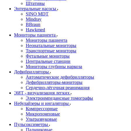
Штативы
Энтеральные насосы
SINO MDT
Mindray
BBraun
Hawkmed
Мониторы пациента
Мониторы пациента
Неонатальные мониторы
Транспортные мониторы
Фетальные мониторы
Центральные станции
Мониторы глубины наркоза
Дефибрилляторы
Автоматические дефибрилляторы
Дефибрилляторы-мониторы
Сердечно-лёгочная реанимация
ЭИТ - визуализация легких
Электроимпедансные томографы
Небулайзеры и ингаляторы
Компрессорные
Микропомповые
Ультразвуковые
Пульсоксиметры
Пальчиковые