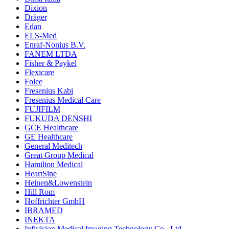
Dixion
Dräger
Edan
ELS-Med
Enraf-Nonius B.V.
FANEM LTDA
Fisher & Paykel
Flexicare
Folee
Fresenius Kabi
Fresenius Medical Care
FUJIFILM
FUKUDA DENSHI
GCE Healthcare
GE Healthcare
General Meditech
Great Group Medical
Hamilton Medical
HeartSine
Heinen&Lowenstein
Hill Rom
Hoffrichter GmbH
IBRAMED
INEKTA
Infivision Medical Imaging Technology Co., Ltd.