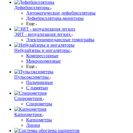
Дефибрилляторы
Автоматические дефибрилляторы
Дефибрилляторы-мониторы
Еще
ЭИТ - визуализация легких
Электроимпедансные томографы
Небулайзеры и ингаляторы
Компрессорные
Микропомповые
Еще
Пульсоксиметры
Пальчиковые
С памятью
Спирометрия
Спирометры
Капнометрия
Капнометры
Линии