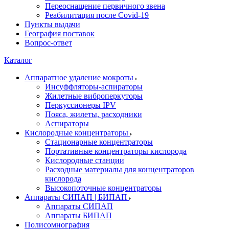
Переоснащение первичного звена
Реабилитация после Covid-19
Пункты выдачи
География поставок
Вопрос-ответ
Каталог
Аппаратное удаление мокроты
Инсуффляторы-аспираторы
Жилетные виброперкуторы
Перкуссионеры IPV
Пояса, жилеты, расходники
Аспираторы
Кислородные концентраторы
Стационарные концентраторы
Портативные концентраторы кислорода
Кислородные станции
Расходные материалы для концентраторов
кислорода
Высокопоточные концентраторы
Аппараты СИПАП | БИПАП
Аппараты СИПАП
Аппараты БИПАП
Полисомнография