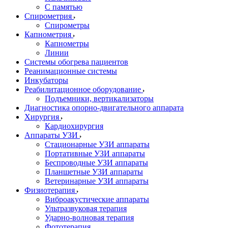
С памятью
Спирометрия
Спирометры
Капнометрия
Капнометры
Линии
Системы обогрева пациентов
Реанимационные системы
Инкубаторы
Реабилитационное оборудование
Подъемники, вертикализаторы
Диагностика опорно-двигательного аппарата
Хирургия
Кардиохирургия
Аппараты УЗИ
Стационарные УЗИ аппараты
Портативные УЗИ аппараты
Беспроводные УЗИ аппараты
Планшетные УЗИ аппараты
Ветеринарные УЗИ аппараты
Физиотерапия
Виброакустические аппараты
Ультразвуковая терапия
Ударно-волновая терапия
Фототерапия