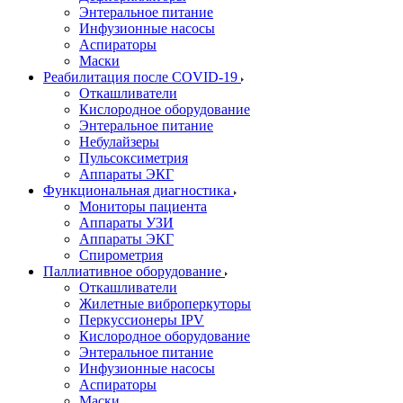
Энтеральное питание
Инфузионные насосы
Аспираторы
Маски
Реабилитация после COVID-19
Откашливатели
Кислородное оборудование
Энтеральное питание
Небулайзеры
Пульсоксиметрия
Аппараты ЭКГ
Функциональная диагностика
Мониторы пациента
Аппараты УЗИ
Аппараты ЭКГ
Спирометрия
Паллиативное оборудование
Откашливатели
Жилетные виброперкуторы
Перкуссионеры IPV
Кислородное оборудование
Энтеральное питание
Инфузионные насосы
Аспираторы
Маски