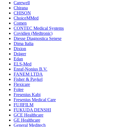
Carewell
Chirana
CHISON
ChoiceMMed
Comen
CONTEC Medical Systems
Covidien (Medtronic)
Diesse Diagnostica Senese
Dima Italia
Dixion
Dräger
Edan
ELS-Med
Enraf-Nonius B.V.
FANEM LTDA
Fisher & Paykel
Flexicare
Folee
Fresenius Kabi
Fresenius Medical Care
FUJIFILM
FUKUDA DENSHI
GCE Healthcare
GE Healthcare
General Meditech