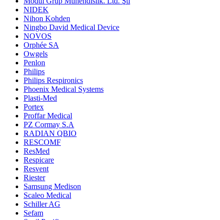
Modül Grup Mühendislik. Ltd. Şti
NIDEK
Nihon Kohden
Ningbo David Medical Device
NOVOS
Orphée SA
Owgels
Penlon
Philips
Philips Respironics
Phoenix Medical Systems
Plasti-Med
Portex
Proffar Medical
PZ Cormay S.A
RADIAN QBIO
RESCOMF
ResMed
Respicare
Resvent
Riester
Samsung Medison
Scaleo Medical
Schiller AG
Sefam