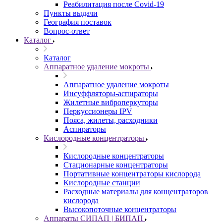
Реабилитация после Covid-19
Пункты выдачи
География поставок
Вопрос-ответ
Каталог
Каталог
Аппаратное удаление мокроты
Аппаратное удаление мокроты
Инсуффляторы-аспираторы
Жилетные виброперкуторы
Перкуссионеры IPV
Пояса, жилеты, расходники
Аспираторы
Кислородные концентраторы
Кислородные концентраторы
Стационарные концентраторы
Портативные концентраторы кислорода
Кислородные станции
Расходные материалы для концентраторов
кислорода
Высокопоточные концентраторы
Аппараты СИПАП | БИПАП