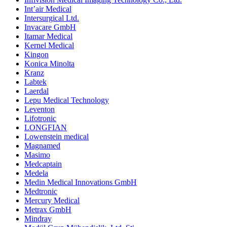
Int’air Medical
Intersurgical Ltd.
Invacare GmbH
Itamar Medical
Kernel Medical
Kingon
Konica Minolta
Kranz
Labtek
Laerdal
Lepu Medical Technology
Leventon
Lifotronic
LONGFIAN
Lowenstein medical
Magnamed
Masimo
Medcaptain
Medela
Medin Medical Innovations GmbH
Medtronic
Mercury Medical
Metrax GmbH
Mindray