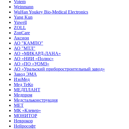
Votem
Weinmann
WuHan Youkey Bio-Medical Electronics
Yang Kun
Yuwell
ZOLL
ZonCare
Аксион
АО "КАМПО"
АО "МТЛ"
АО «МИКАРД-ЛАНА»
АО «НИИ «Полюс»
АО «ПО «УОМЗ»
АО «Уральский приборостроительный завод»
Завод ЭМА
ИзоМед
Мед ТеКо
МЕДПЛАНТ
Медпром
Медстальконструкция
МЕТ
МК «Клевер»
МОНИТОР
Неврокор
Нейрософт