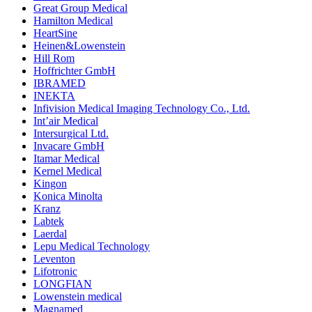
Great Group Medical
Hamilton Medical
HeartSine
Heinen&Lowenstein
Hill Rom
Hoffrichter GmbH
IBRAMED
INEKTA
Infivision Medical Imaging Technology Co., Ltd.
Int’air Medical
Intersurgical Ltd.
Invacare GmbH
Itamar Medical
Kernel Medical
Kingon
Konica Minolta
Kranz
Labtek
Laerdal
Lepu Medical Technology
Leventon
Lifotronic
LONGFIAN
Lowenstein medical
Magnamed