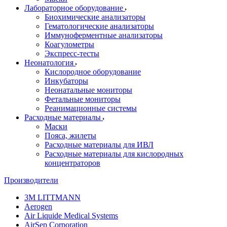
Лабораторное оборудование
Биохимические анализаторы
Гематологические анализаторы
Иммуноферментные анализаторы
Коагулометры
Экспресс-тесты
Неонатология
Кислородное оборудование
Инкубаторы
Неонатальные мониторы
Фетальные мониторы
Реанимационные системы
Расходные материалы
Маски
Пояса, жилеты
Расходные материалы для ИВЛ
Расходные материалы для кислородных
концентраторов
Производители
3M LITTMANN
Aerogen
Air Liquide Medical Systems
AirSep Corporation