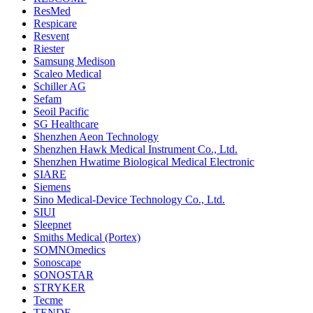
ResMed
Respicare
Resvent
Riester
Samsung Medison
Scaleo Medical
Schiller AG
Sefam
Seoil Pacific
SG Healthcare
Shenzhen Aeon Technology
Shenzhen Hawk Medical Instrument Co., Ltd.
Shenzhen Hwatime Biological Medical Electronic
SIARE
Siemens
Sino Medical-Device Technology Co., Ltd.
SIUI
Sleepnet
Smiths Medical (Portex)
SOMNOmedics
Sonoscape
SONOSTAR
STRYKER
Tecme
TENDE