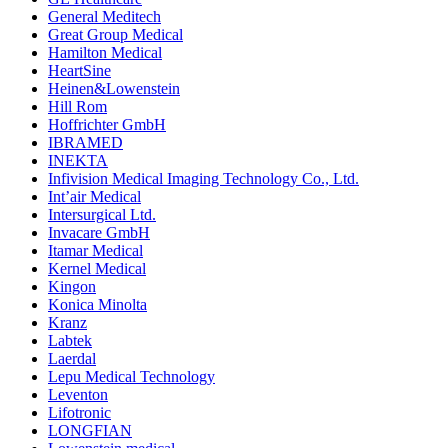
General Meditech
Great Group Medical
Hamilton Medical
HeartSine
Heinen&Lowenstein
Hill Rom
Hoffrichter GmbH
IBRAMED
INEKTA
Infivision Medical Imaging Technology Co., Ltd.
Int’air Medical
Intersurgical Ltd.
Invacare GmbH
Itamar Medical
Kernel Medical
Kingon
Konica Minolta
Kranz
Labtek
Laerdal
Lepu Medical Technology
Leventon
Lifotronic
LONGFIAN