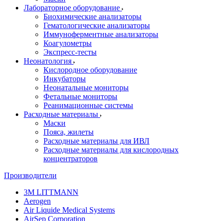
Лабораторное оборудование
Биохимические анализаторы
Гематологические анализаторы
Иммуноферментные анализаторы
Коагулометры
Экспресс-тесты
Неонатология
Кислородное оборудование
Инкубаторы
Неонатальные мониторы
Фетальные мониторы
Реанимационные системы
Расходные материалы
Маски
Пояса, жилеты
Расходные материалы для ИВЛ
Расходные материалы для кислородных
концентраторов
Производители
3M LITTMANN
Aerogen
Air Liquide Medical Systems
AirSep Corporation