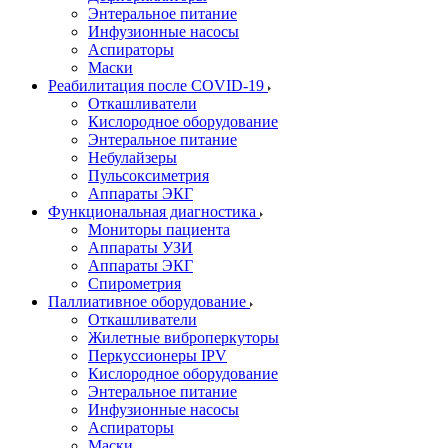
Энтеральное питание
Инфузионные насосы
Аспираторы
Маски
Реабилитация после COVID-19
Откашливатели
Кислородное оборудование
Энтеральное питание
Небулайзеры
Пульсоксиметрия
Аппараты ЭКГ
Функциональная диагностика
Мониторы пациента
Аппараты УЗИ
Аппараты ЭКГ
Спирометрия
Паллиативное оборудование
Откашливатели
Жилетные виброперкуторы
Перкуссионеры IPV
Кислородное оборудование
Энтеральное питание
Инфузионные насосы
Аспираторы
Маски