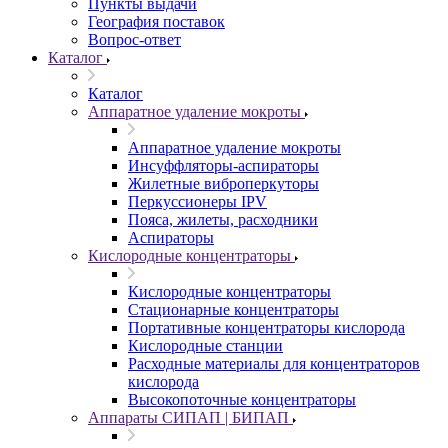
Пункты выдачи
География поставок
Вопрос-ответ
Каталог
Каталог
Аппаратное удаление мокроты
Аппаратное удаление мокроты
Инсуффляторы-аспираторы
Жилетные виброперкуторы
Перкуссионеры IPV
Пояса, жилеты, расходники
Аспираторы
Кислородные концентраторы
Кислородные концентраторы
Стационарные концентраторы
Портативные концентраторы кислорода
Кислородные станции
Расходные материалы для концентраторов
кислорода
Высокопоточные концентраторы
Аппараты СИПАП | БИПАП