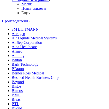
Маски
Пояса, жилеты
Еще
Производители
3M LITTMANN
Aerogen
Air Liquide Medical Systems
AirSep Corporation
Alba Healthcare
Armed
Atmung
Balton
Bark Technology
BBraun
Berner Ross Medical
Besmed Health Business Corp
Beyond
Bistos
Bitmos
BMC
Breas
BTL
Byond