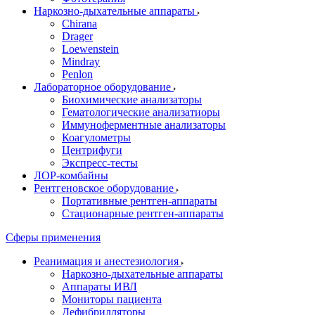
Наркозно-дыхательные аппараты
Chirana
Drager
Loewenstein
Mindray
Penlon
Лабораторное оборудование
Биохимические анализаторы
Гематологические анализатиоры
Иммуноферментные анализаторы
Коагулометры
Центрифуги
Экспресс-тесты
ЛОР-комбайны
Рентгеновское оборудование
Портативные рентген-аппараты
Стационарные рентген-аппараты
Сферы применения
Реанимация и анестезиология
Наркозно-дыхательные аппараты
Аппараты ИВЛ
Мониторы пациента
Дефибрилляторы