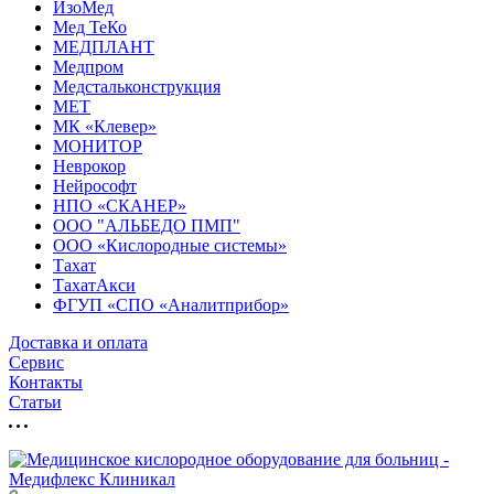
ИзоМед
Мед ТеКо
МЕДПЛАНТ
Медпром
Медстальконструкция
МЕТ
МК «Клевер»
МОНИТОР
Неврокор
Нейрософт
НПО «СКАНЕР»
ООО "АЛЬБЕДО ПМП"
ООО «Кислородные системы»
Тахат
ТахатАкси
ФГУП «СПО «Аналитприбор»
Доставка и оплата
Cервис
Контакты
Статьи