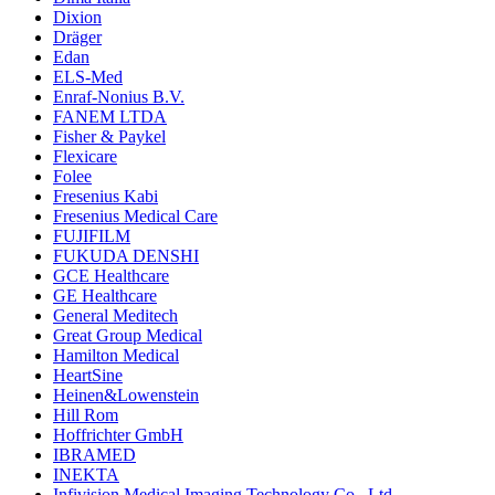
Dixion
Dräger
Edan
ELS-Med
Enraf-Nonius B.V.
FANEM LTDA
Fisher & Paykel
Flexicare
Folee
Fresenius Kabi
Fresenius Medical Care
FUJIFILM
FUKUDA DENSHI
GCE Healthcare
GE Healthcare
General Meditech
Great Group Medical
Hamilton Medical
HeartSine
Heinen&Lowenstein
Hill Rom
Hoffrichter GmbH
IBRAMED
INEKTA
Infivision Medical Imaging Technology Co., Ltd.