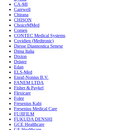
CA-MI
Carewell
Chirana
CHISON
ChoiceMMed
Comen
CONTEC Medical Systems
Covidien (Medtronic)
Diesse Diagnostica Senese
Dima Italia
Dixion
Dräger
Edan
ELS-Med
Enraf-Nonius B.V.
FANEM LTDA
Fisher & Paykel
Flexicare
Folee
Fresenius Kabi
Fresenius Medical Care
FUJIFILM
FUKUDA DENSHI
GCE Healthcare
GE Healthcare