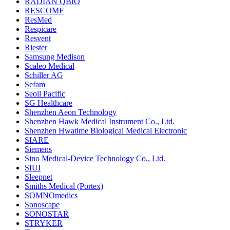
RADIAN QBIO
RESCOMF
ResMed
Respicare
Resvent
Riester
Samsung Medison
Scaleo Medical
Schiller AG
Sefam
Seoil Pacific
SG Healthcare
Shenzhen Aeon Technology
Shenzhen Hawk Medical Instrument Co., Ltd.
Shenzhen Hwatime Biological Medical Electronic
SIARE
Siemens
Sino Medical-Device Technology Co., Ltd.
SIUI
Sleepnet
Smiths Medical (Portex)
SOMNOmedics
Sonoscape
SONOSTAR
STRYKER