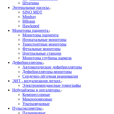
Штативы
Энтеральные насосы
SINO MDT
Mindray
BBraun
Hawkmed
Мониторы пациента
Мониторы пациента
Неонатальные мониторы
Транспортные мониторы
Фетальные мониторы
Центральные станции
Мониторы глубины наркоза
Дефибрилляторы
Автоматические дефибрилляторы
Дефибрилляторы-мониторы
Сердечно-лёгочная реанимация
ЭИТ - визуализация легких
Электроимпедансные томографы
Небулайзеры и ингаляторы
Компрессорные
Микропомповые
Ультразвуковые
Пульсоксиметры
Пальчиковые