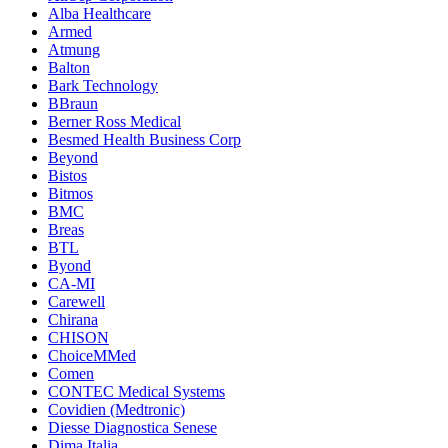
Alba Healthcare
Armed
Atmung
Balton
Bark Technology
BBraun
Berner Ross Medical
Besmed Health Business Corp
Beyond
Bistos
Bitmos
BMC
Breas
BTL
Byond
CA-MI
Carewell
Chirana
CHISON
ChoiceMMed
Comen
CONTEC Medical Systems
Covidien (Medtronic)
Diesse Diagnostica Senese
Dima Italia