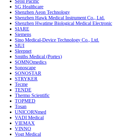
Seoil Pacific
SG Healthcare
Shenzhen Aeon Technology
Shenzhen Hawk Medical Instrument Co., Ltd.
Shenzhen Hwatime Biological Medical Electronic
SIARE
Siemens
Sino Medical-Device Technology Co., Ltd.
SIUI
Sleepnet
Smiths Medical (Portex)
SOMNOmedics
Sonoscape
SONOSTAR
STRYKER
Tecme
TENDE
Thermo Scientific
TOPMED
Tosan
UNICORNmed
VADI Medical
VIEMAX
VINNO
Vogt Medical