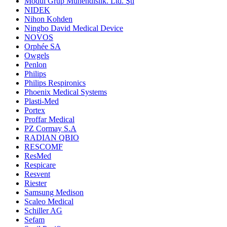
Modül Grup Mühendislik. Ltd. Şti
NIDEK
Nihon Kohden
Ningbo David Medical Device
NOVOS
Orphée SA
Owgels
Penlon
Philips
Philips Respironics
Phoenix Medical Systems
Plasti-Med
Portex
Proffar Medical
PZ Cormay S.A
RADIAN QBIO
RESCOMF
ResMed
Respicare
Resvent
Riester
Samsung Medison
Scaleo Medical
Schiller AG
Sefam