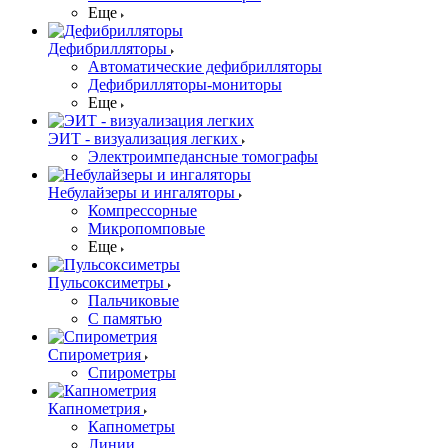
Еще
Дефибрилляторы
Автоматические дефибрилляторы
Дефибрилляторы-мониторы
Еще
ЭИТ - визуализация легких
Электроимпедансные томографы
Небулайзеры и ингаляторы
Компрессорные
Микропомповые
Еще
Пульсоксиметры
Пальчиковые
С памятью
Спирометрия
Спирометры
Капнометрия
Капнометры
Линии