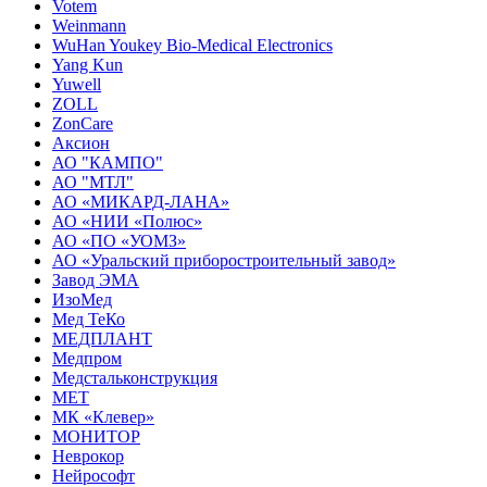
Votem
Weinmann
WuHan Youkey Bio-Medical Electronics
Yang Kun
Yuwell
ZOLL
ZonCare
Аксион
АО "КАМПО"
АО "МТЛ"
АО «МИКАРД-ЛАНА»
АО «НИИ «Полюс»
АО «ПО «УОМЗ»
АО «Уральский приборостроительный завод»
Завод ЭМА
ИзоМед
Мед ТеКо
МЕДПЛАНТ
Медпром
Медстальконструкция
МЕТ
МК «Клевер»
МОНИТОР
Неврокор
Нейрософт