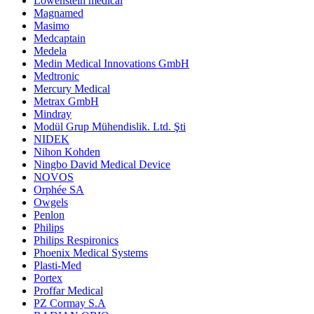
Lowenstein medical
Magnamed
Masimo
Medcaptain
Medela
Medin Medical Innovations GmbH
Medtronic
Mercury Medical
Metrax GmbH
Mindray
Modül Grup Mühendislik. Ltd. Şti
NIDEK
Nihon Kohden
Ningbo David Medical Device
NOVOS
Orphée SA
Owgels
Penlon
Philips
Philips Respironics
Phoenix Medical Systems
Plasti-Med
Portex
Proffar Medical
PZ Cormay S.A