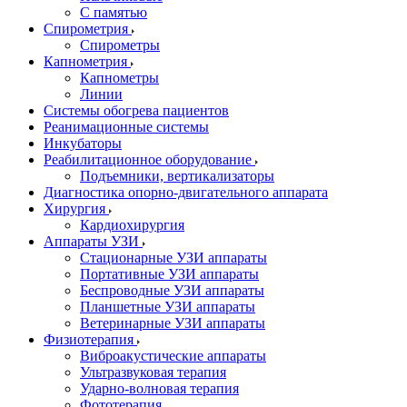
С памятью
Спирометрия
Спирометры
Капнометрия
Капнометры
Линии
Системы обогрева пациентов
Реанимационные системы
Инкубаторы
Реабилитационное оборудование
Подъемники, вертикализаторы
Диагностика опорно-двигательного аппарата
Хирургия
Кардиохирургия
Аппараты УЗИ
Стационарные УЗИ аппараты
Портативные УЗИ аппараты
Беспроводные УЗИ аппараты
Планшетные УЗИ аппараты
Ветеринарные УЗИ аппараты
Физиотерапия
Виброакустические аппараты
Ультразвуковая терапия
Ударно-волновая терапия
Фототерапия