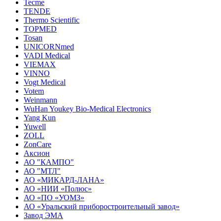
Tecme
TENDE
Thermo Scientific
TOPMED
Tosan
UNICORNmed
VADI Medical
VIEMAX
VINNO
Vogt Medical
Votem
Weinmann
WuHan Youkey Bio-Medical Electronics
Yang Kun
Yuwell
ZOLL
ZonCare
Аксион
АО "КАМПО"
АО "МТЛ"
АО «МИКАРД-ЛАНА»
АО «НИИ «Полюс»
АО «ПО «УОМЗ»
АО «Уральский приборостроительный завод»
Завод ЭМА