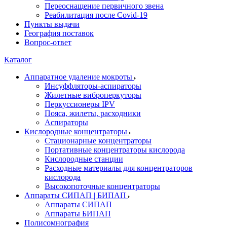
Переоснащение первичного звена
Реабилитация после Covid-19
Пункты выдачи
География поставок
Вопрос-ответ
Каталог
Аппаратное удаление мокроты
Инсуффляторы-аспираторы
Жилетные виброперкуторы
Перкуссионеры IPV
Пояса, жилеты, расходники
Аспираторы
Кислородные концентраторы
Стационарные концентраторы
Портативные концентраторы кислорода
Кислородные станции
Расходные материалы для концентраторов
кислорода
Высокопоточные концентраторы
Аппараты СИПАП | БИПАП
Аппараты СИПАП
Аппараты БИПАП
Полисомнография