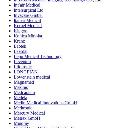
Int’air Medical
Intersurgical Ltd.
Invacare GmbH
Itamar Medical
Kernel Medical
Kingon
Konica Minolta
Kranz
Labtek
Laerdal
Lepu Medical Technology
Leventon
Lifotronic
LONGFIAN
Lowenstein medical
Magnamed
Masimo
Medcaptain
Medela
Medin Medical Innovations GmbH
Medtronic
Mercury Medical
Metrax GmbH
Mindray