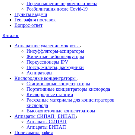
Переоснащение первичного звена
Реабилитация после Covid-19
Пункты выдачи
География поставок
Вопрос-ответ
Каталог
Аппаратное удаление мокроты
Инсуффляторы-аспираторы
Жилетные виброперкуторы
Перкуссионеры IPV
Пояса, жилеты, расходники
Аспираторы
Кислородные концентраторы
Стационарные концентраторы
Портативные концентраторы кислорода
Кислородные станции
Расходные материалы для концентраторов
кислорода
Высокопоточные концентраторы
Аппараты СИПАП | БИПАП
Аппараты СИПАП
Аппараты БИПАП
Полисомнография