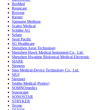
ResMed
Respicare
Resvent
Riester
Samsung Medison
Scaleo Medical
Schiller AG
Sefam
Seoil Pacific
SG Healthcare
Shenzhen Aeon Technology
Shenzhen Hawk Medical Instrument Co., Ltd.
Shenzhen Hwatime Biological Medical Electronic
SIARE
Siemens
Sino Medical-Device Technology Co., Ltd.
SIUI
Sleepnet
Smiths Medical (Portex)
SOMNOmedics
Sonoscape
SONOSTAR
STRYKER
Tecme
TENDE