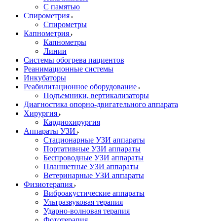
С памятью
Спирометрия
Спирометры
Капнометрия
Капнометры
Линии
Системы обогрева пациентов
Реанимационные системы
Инкубаторы
Реабилитационное оборудование
Подъемники, вертикализаторы
Диагностика опорно-двигательного аппарата
Хирургия
Кардиохирургия
Аппараты УЗИ
Стационарные УЗИ аппараты
Портативные УЗИ аппараты
Беспроводные УЗИ аппараты
Планшетные УЗИ аппараты
Ветеринарные УЗИ аппараты
Физиотерапия
Виброакустические аппараты
Ультразвуковая терапия
Ударно-волновая терапия
Фототерапия