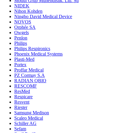
Modül Grup Mühendislik. Ltd. Şti
NIDEK
Nihon Kohden
Ningbo David Medical Device
NOVOS
Orphée SA
Owgels
Penlon
Philips
Philips Respironics
Phoenix Medical Systems
Plasti-Med
Portex
Proffar Medical
PZ Cormay S.A
RADIAN QBIO
RESCOMF
ResMed
Respicare
Resvent
Riester
Samsung Medison
Scaleo Medical
Schiller AG
Sefam