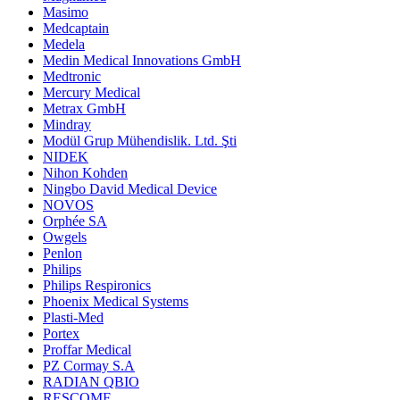
Masimo
Medcaptain
Medela
Medin Medical Innovations GmbH
Medtronic
Mercury Medical
Metrax GmbH
Mindray
Modül Grup Mühendislik. Ltd. Şti
NIDEK
Nihon Kohden
Ningbo David Medical Device
NOVOS
Orphée SA
Owgels
Penlon
Philips
Philips Respironics
Phoenix Medical Systems
Plasti-Med
Portex
Proffar Medical
PZ Cormay S.A
RADIAN QBIO
RESCOMF