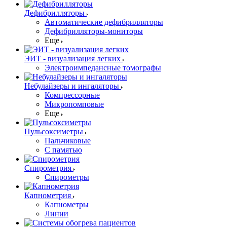
Дефибрилляторы
Автоматические дефибрилляторы
Дефибрилляторы-мониторы
Еще
ЭИТ - визуализация легких
Электроимпедансные томографы
Небулайзеры и ингаляторы
Компрессорные
Микропомповые
Еще
Пульсоксиметры
Пальчиковые
С памятью
Спирометрия
Спирометры
Капнометрия
Капнометры
Линии