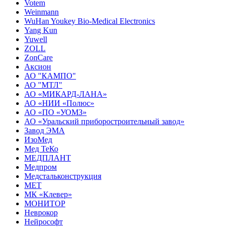
Votem
Weinmann
WuHan Youkey Bio-Medical Electronics
Yang Kun
Yuwell
ZOLL
ZonCare
Аксион
АО "КАМПО"
АО "МТЛ"
АО «МИКАРД-ЛАНА»
АО «НИИ «Полюс»
АО «ПО «УОМЗ»
АО «Уральский приборостроительный завод»
Завод ЭМА
ИзоМед
Мед ТеКо
МЕДПЛАНТ
Медпром
Медстальконструкция
МЕТ
МК «Клевер»
МОНИТОР
Неврокор
Нейрософт