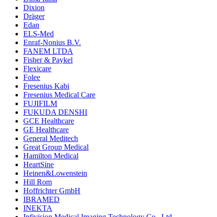
Dixion
Dräger
Edan
ELS-Med
Enraf-Nonius B.V.
FANEM LTDA
Fisher & Paykel
Flexicare
Folee
Fresenius Kabi
Fresenius Medical Care
FUJIFILM
FUKUDA DENSHI
GCE Healthcare
GE Healthcare
General Meditech
Great Group Medical
Hamilton Medical
HeartSine
Heinen&Lowenstein
Hill Rom
Hoffrichter GmbH
IBRAMED
INEKTA
Infivision Medical Imaging Technology Co., Ltd.