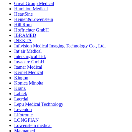
Great Group Medical
Hamilton Medical
HeartSine
Heinen&Lowenstein
Hill Rom
Hoffrichter GmbH
IBRAMED
INEKTA
Infivision Medical Imaging Technology Co., Ltd.
Int’air Medical
Intersurgical Ltd.
Invacare GmbH
Itamar Medical
Kernel Medical
Kingon
Konica Minolta
Kranz
Labtek
Laerdal
Lepu Medical Technology
Leventon
Lifotronic
LONGFIAN
Lowenstein medical
Magnamed