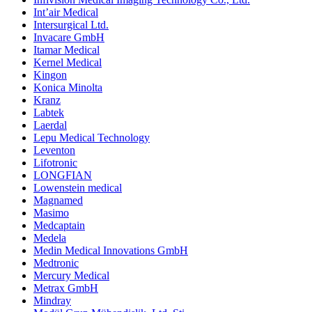
Int’air Medical
Intersurgical Ltd.
Invacare GmbH
Itamar Medical
Kernel Medical
Kingon
Konica Minolta
Kranz
Labtek
Laerdal
Lepu Medical Technology
Leventon
Lifotronic
LONGFIAN
Lowenstein medical
Magnamed
Masimo
Medcaptain
Medela
Medin Medical Innovations GmbH
Medtronic
Mercury Medical
Metrax GmbH
Mindray