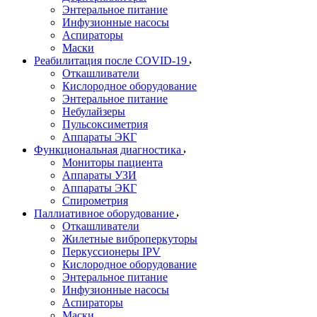
Энтеральное питание
Инфузионные насосы
Аспираторы
Маски
Реабилитация после COVID-19
Откашливатели
Кислородное оборудование
Энтеральное питание
Небулайзеры
Пульсоксиметрия
Аппараты ЭКГ
Функциональная диагностика
Мониторы пациента
Аппараты УЗИ
Аппараты ЭКГ
Спирометрия
Паллиативное оборудование
Откашливатели
Жилетные виброперкуторы
Перкуссионеры IPV
Кислородное оборудование
Энтеральное питание
Инфузионные насосы
Аспираторы
Маски