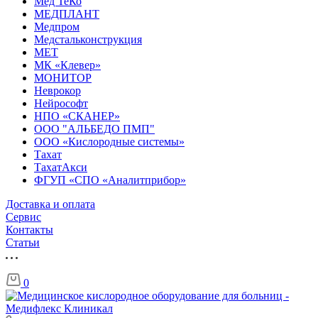
Мед ТеКо
МЕДПЛАНТ
Медпром
Медстальконструкция
МЕТ
МК «Клевер»
МОНИТОР
Неврокор
Нейрософт
НПО «СКАНЕР»
ООО "АЛЬБЕДО ПМП"
ООО «Кислородные системы»
Тахат
ТахатАкси
ФГУП «СПО «Аналитприбор»
Доставка и оплата
Cервис
Контакты
Статьи
0