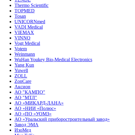
Thermo Scientific
TOPMED
Tosan
UNICORNmed
VADI Medical
VIEMAX
VINNO
Vogt Medical
Votem
Weinmann
WuHan Youkey Bio-Medical Electronics
Yang Kun
Yuwell
ZOLL
ZonCare
Аксион
АО "КАМПО"
АО "МТЛ"
АО «МИКАРД-ЛАНА»
АО «НИИ «Полюс»
АО «ПО «УОМЗ»
АО «Уральский приборостроительный завод»
Завод ЭМА
ИзоМед