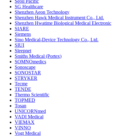
Seoil Pacific
SG Healthcare
Shenzhen Aeon Technology
Shenzhen Hawk Medical Instrument Co., Ltd.
Shenzhen Hwatime Biological Medical Electronic
SIARE
Siemens
Sino Medical-Device Technology Co., Ltd.
SIUI
Sleepnet
Smiths Medical (Portex)
SOMNOmedics
Sonoscape
SONOSTAR
STRYKER
Tecme
TENDE
Thermo Scientific
TOPMED
Tosan
UNICORNmed
VADI Medical
VIEMAX
VINNO
Vogt Medical