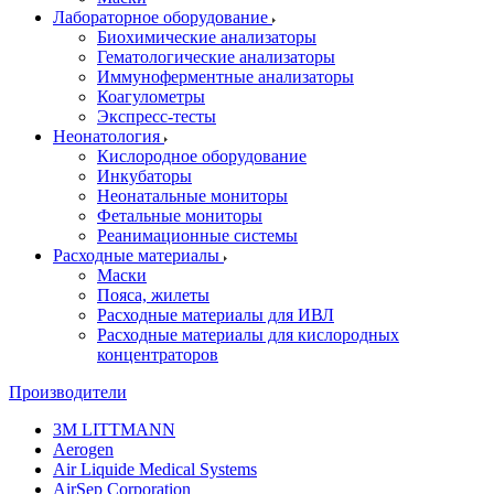
Лабораторное оборудование
Биохимические анализаторы
Гематологические анализаторы
Иммуноферментные анализаторы
Коагулометры
Экспресс-тесты
Неонатология
Кислородное оборудование
Инкубаторы
Неонатальные мониторы
Фетальные мониторы
Реанимационные системы
Расходные материалы
Маски
Пояса, жилеты
Расходные материалы для ИВЛ
Расходные материалы для кислородных
концентраторов
Производители
3M LITTMANN
Aerogen
Air Liquide Medical Systems
AirSep Corporation