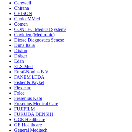
Carewell
Chirana
CHISON
ChoiceMMed
Comen
CONTEC Medical Systems
Covidien (Medtronic)
Diesse Diagnostica Senese
Dima Italia
Dixion
Dräger
Edan
ELS-Med
Enraf-Nonius B.V.
FANEM LTDA
Fisher & Paykel
Flexicare
Folee
Fresenius Kabi
Fresenius Medical Care
FUJIFILM
FUKUDA DENSHI
GCE Healthcare
GE Healthcare
General Meditech