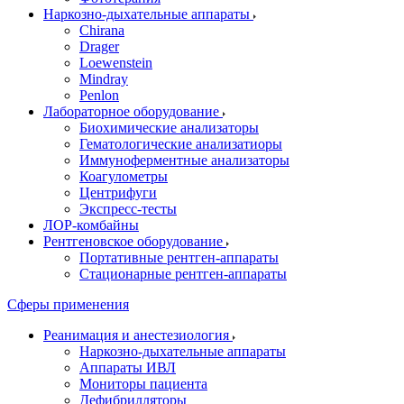
Наркозно-дыхательные аппараты
Chirana
Drager
Loewenstein
Mindray
Penlon
Лабораторное оборудование
Биохимические анализаторы
Гематологические анализатиоры
Иммуноферментные анализаторы
Коагулометры
Центрифуги
Экспресс-тесты
ЛОР-комбайны
Рентгеновское оборудование
Портативные рентген-аппараты
Стационарные рентген-аппараты
Сферы применения
Реанимация и анестезиология
Наркозно-дыхательные аппараты
Аппараты ИВЛ
Мониторы пациента
Дефибрилляторы