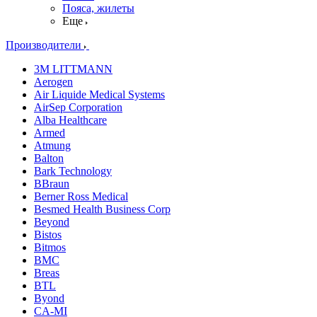
Пояса, жилеты
Еще
Производители
3M LITTMANN
Aerogen
Air Liquide Medical Systems
AirSep Corporation
Alba Healthcare
Armed
Atmung
Balton
Bark Technology
BBraun
Berner Ross Medical
Besmed Health Business Corp
Beyond
Bistos
Bitmos
BMC
Breas
BTL
Byond
CA-MI