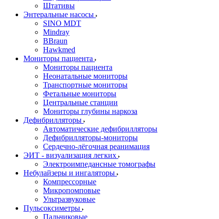
Штативы
Энтеральные насосы
SINO MDT
Mindray
BBraun
Hawkmed
Мониторы пациента
Мониторы пациента
Неонатальные мониторы
Транспортные мониторы
Фетальные мониторы
Центральные станции
Мониторы глубины наркоза
Дефибрилляторы
Автоматические дефибрилляторы
Дефибрилляторы-мониторы
Сердечно-лёгочная реанимация
ЭИТ - визуализация легких
Электроимпедансные томографы
Небулайзеры и ингаляторы
Компрессорные
Микропомповые
Ультразвуковые
Пульсоксиметры
Пальчиковые