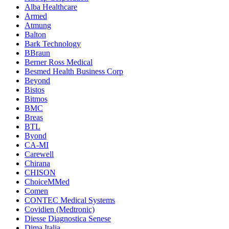
Alba Healthcare
Armed
Atmung
Balton
Bark Technology
BBraun
Berner Ross Medical
Besmed Health Business Corp
Beyond
Bistos
Bitmos
BMC
Breas
BTL
Byond
CA-MI
Carewell
Chirana
CHISON
ChoiceMMed
Comen
CONTEC Medical Systems
Covidien (Medtronic)
Diesse Diagnostica Senese
Dima Italia