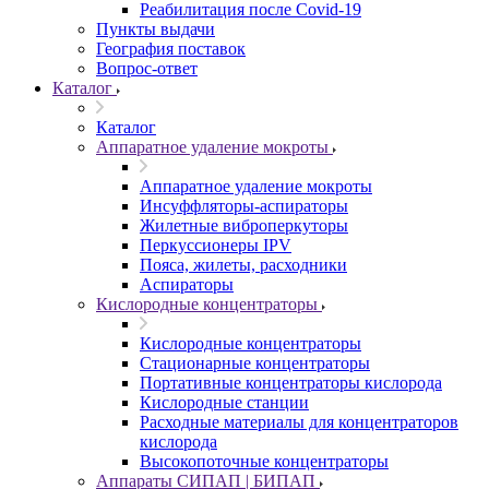
Реабилитация после Covid-19
Пункты выдачи
География поставок
Вопрос-ответ
Каталог
Каталог
Аппаратное удаление мокроты
Аппаратное удаление мокроты
Инсуффляторы-аспираторы
Жилетные виброперкуторы
Перкуссионеры IPV
Пояса, жилеты, расходники
Аспираторы
Кислородные концентраторы
Кислородные концентраторы
Стационарные концентраторы
Портативные концентраторы кислорода
Кислородные станции
Расходные материалы для концентраторов
кислорода
Высокопоточные концентраторы
Аппараты СИПАП | БИПАП