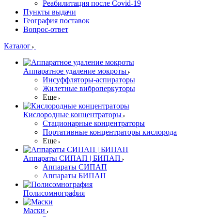
Реабилитация после Covid-19
Пункты выдачи
География поставок
Вопрос-ответ
Каталог
Аппаратное удаление мокроты
Инсуффляторы-аспираторы
Жилетные виброперкуторы
Еще
Кислородные концентраторы
Стационарные концентраторы
Портативные концентраторы кислорода
Еще
Аппараты СИПАП | БИПАП
Аппараты СИПАП
Аппараты БИПАП
Полисомнография
Маски