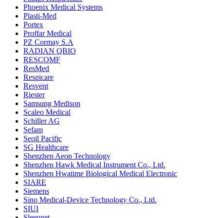
Phoenix Medical Systems
Plasti-Med
Portex
Proffar Medical
PZ Cormay S.A
RADIAN QBIO
RESCOMF
ResMed
Respicare
Resvent
Riester
Samsung Medison
Scaleo Medical
Schiller AG
Sefam
Seoil Pacific
SG Healthcare
Shenzhen Aeon Technology
Shenzhen Hawk Medical Instrument Co., Ltd.
Shenzhen Hwatime Biological Medical Electronic
SIARE
Siemens
Sino Medical-Device Technology Co., Ltd.
SIUI
Sleepnet