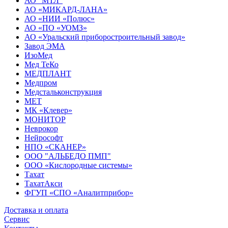
АО "МТЛ"
АО «МИКАРД-ЛАНА»
АО «НИИ «Полюс»
АО «ПО «УОМЗ»
АО «Уральский приборостроительный завод»
Завод ЭМА
ИзоМед
Мед ТеКо
МЕДПЛАНТ
Медпром
Медстальконструкция
МЕТ
МК «Клевер»
МОНИТОР
Неврокор
Нейрософт
НПО «СКАНЕР»
ООО "АЛЬБЕДО ПМП"
ООО «Кислородные системы»
Тахат
ТахатАкси
ФГУП «СПО «Аналитприбор»
Доставка и оплата
Cервис