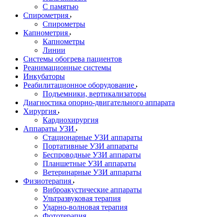
С памятью
Спирометрия
Спирометры
Капнометрия
Капнометры
Линии
Системы обогрева пациентов
Реанимационные системы
Инкубаторы
Реабилитационное оборудование
Подъемники, вертикализаторы
Диагностика опорно-двигательного аппарата
Хирургия
Кардиохирургия
Аппараты УЗИ
Стационарные УЗИ аппараты
Портативные УЗИ аппараты
Беспроводные УЗИ аппараты
Планшетные УЗИ аппараты
Ветеринарные УЗИ аппараты
Физиотерапия
Виброакустические аппараты
Ультразвуковая терапия
Ударно-волновая терапия
Фототерапия