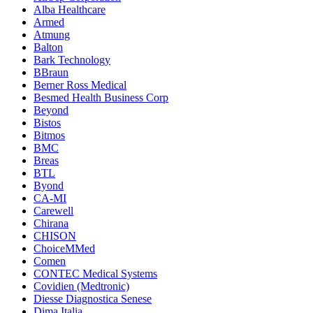
Alba Healthcare
Armed
Atmung
Balton
Bark Technology
BBraun
Berner Ross Medical
Besmed Health Business Corp
Beyond
Bistos
Bitmos
BMC
Breas
BTL
Byond
CA-MI
Carewell
Chirana
CHISON
ChoiceMMed
Comen
CONTEC Medical Systems
Covidien (Medtronic)
Diesse Diagnostica Senese
Dima Italia