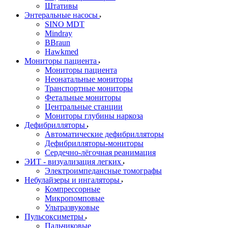
Штативы
Энтеральные насосы
SINO MDT
Mindray
BBraun
Hawkmed
Мониторы пациента
Мониторы пациента
Неонатальные мониторы
Транспортные мониторы
Фетальные мониторы
Центральные станции
Мониторы глубины наркоза
Дефибрилляторы
Автоматические дефибрилляторы
Дефибрилляторы-мониторы
Сердечно-лёгочная реанимация
ЭИТ - визуализация легких
Электроимпедансные томографы
Небулайзеры и ингаляторы
Компрессорные
Микропомповые
Ультразвуковые
Пульсоксиметры
Пальчиковые