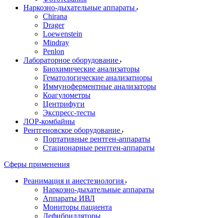
Наркозно-дыхательные аппараты
Chirana
Drager
Loewenstein
Mindray
Penlon
Лабораторное оборудование
Биохимические анализаторы
Гематологические анализатиоры
Иммуноферментные анализаторы
Коагулометры
Центрифуги
Экспресс-тесты
ЛОР-комбайны
Рентгеновское оборудование
Портативные рентген-аппараты
Стационарные рентген-аппараты
Сферы применения
Реанимация и анестезиология
Наркозно-дыхательные аппараты
Аппараты ИВЛ
Мониторы пациента
Дефибрилляторы