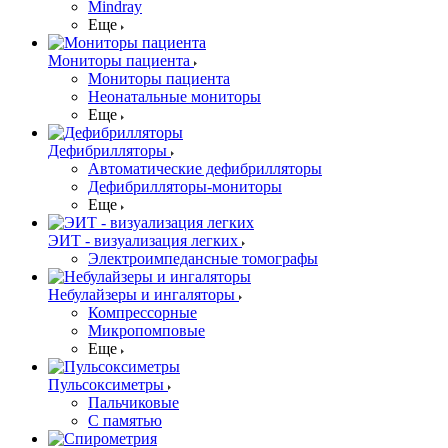
Mindray
Еще
Мониторы пациента
Мониторы пациента
Неонатальные мониторы
Еще
Дефибрилляторы
Автоматические дефибрилляторы
Дефибрилляторы-мониторы
Еще
ЭИТ - визуализация легких
Электроимпедансные томографы
Небулайзеры и ингаляторы
Компрессорные
Микропомповые
Еще
Пульсоксиметры
Пальчиковые
С памятью