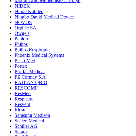
Modül Grup Mühendislik. Ltd. Şti
NIDEK
Nihon Kohden
Ningbo David Medical Device
NOVOS
Orphée SA
Owgels
Penlon
Philips
Philips Respironics
Phoenix Medical Systems
Plasti-Med
Portex
Proffar Medical
PZ Cormay S.A
RADIAN QBIO
RESCOMF
ResMed
Respicare
Resvent
Riester
Samsung Medison
Scaleo Medical
Schiller AG
Sefam