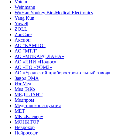
Votem
Weinmann
WuHan Youkey Bio-Medical Electronics
Yang Kun
Yuwell
ZOLL
ZonCare
Аксион
АО "КАМПО"
АО "МТЛ"
АО «МИКАРД-ЛАНА»
АО «НИИ «Полюс»
АО «ПО «УОМЗ»
АО «Уральский приборостроительный завод»
Завод ЭМА
ИзоМед
Мед ТеКо
МЕДПЛАНТ
Медпром
Медстальконструкция
МЕТ
МК «Клевер»
МОНИТОР
Неврокор
Нейрософт