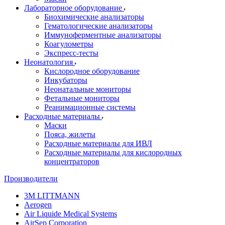
Лабораторное оборудование
Биохимические анализаторы
Гематологические анализаторы
Иммуноферментные анализаторы
Коагулометры
Экспресс-тесты
Неонатология
Кислородное оборудование
Инкубаторы
Неонатальные мониторы
Фетальные мониторы
Реанимационные системы
Расходные материалы
Маски
Пояса, жилеты
Расходные материалы для ИВЛ
Расходные материалы для кислородных
концентраторов
Производители
3M LITTMANN
Aerogen
Air Liquide Medical Systems
AirSep Corporation