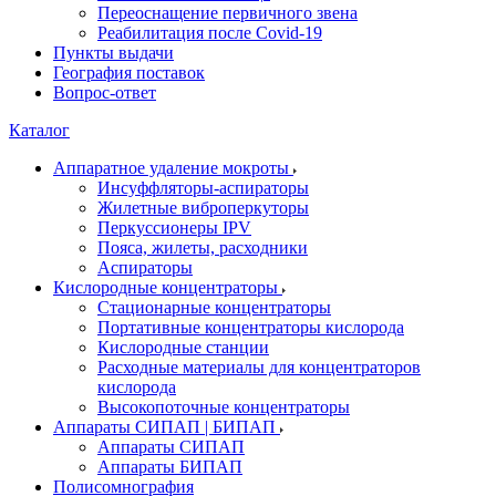
Переоснащение первичного звена
Реабилитация после Covid-19
Пункты выдачи
География поставок
Вопрос-ответ
Каталог
Аппаратное удаление мокроты
Инсуффляторы-аспираторы
Жилетные виброперкуторы
Перкуссионеры IPV
Пояса, жилеты, расходники
Аспираторы
Кислородные концентраторы
Стационарные концентраторы
Портативные концентраторы кислорода
Кислородные станции
Расходные материалы для концентраторов
кислорода
Высокопоточные концентраторы
Аппараты СИПАП | БИПАП
Аппараты СИПАП
Аппараты БИПАП
Полисомнография