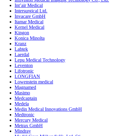
Int’air Medical
Intersurgical Ltd.
Invacare GmbH
Itamar Medical
Kernel Medical
Kingon
Konica Minolta
Kranz
Labtek
Laerdal
Lepu Medical Technology
Leventon
Lifotronic
LONGFIAN
Lowenstein medical
Magnamed
Masimo
Medcaptain
Medela
Medin Medical Innovations GmbH
Medtronic
Mercury Medical
Metrax GmbH
Mindray