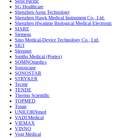
Seoil Pacific
SG Healthcare
Shenzhen Aeon Technology
Shenzhen Hawk Medical Instrument Co., Ltd.
Shenzhen Hwatime Biological Medical Electronic
SIARE
Siemens
Sino Medical-Device Technology Co., Ltd.
SIUI
Sleepnet
Smiths Medical (Portex)
SOMNOmedics
Sonoscape
SONOSTAR
STRYKER
Tecme
TENDE
Thermo Scientific
TOPMED
Tosan
UNICORNmed
VADI Medical
VIEMAX
VINNO
Vogt Medical