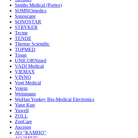
Smiths Medical (Portex)
SOMNOmedics
Sonoscape
SONOSTAR
STRYKER
Tecme
TENDE
Thermo Scientific
TOPMED
Tosan
UNICORNmed
VADI Medical
VIEMAX
VINNO
Vogt Medical
Votem
Weinmann
WuHan Youkey Bio-Medical Electronics
Yang Kun
Yuwell
ZOLL
ZonCare
Аксион
АО "КАМПО"