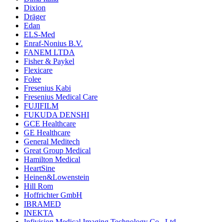
Dixion
Dräger
Edan
ELS-Med
Enraf-Nonius B.V.
FANEM LTDA
Fisher & Paykel
Flexicare
Folee
Fresenius Kabi
Fresenius Medical Care
FUJIFILM
FUKUDA DENSHI
GCE Healthcare
GE Healthcare
General Meditech
Great Group Medical
Hamilton Medical
HeartSine
Heinen&Lowenstein
Hill Rom
Hoffrichter GmbH
IBRAMED
INEKTA
Infivision Medical Imaging Technology Co., Ltd.