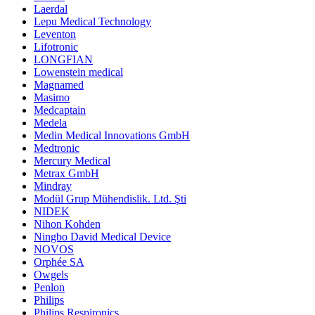
Laerdal
Lepu Medical Technology
Leventon
Lifotronic
LONGFIAN
Lowenstein medical
Magnamed
Masimo
Medcaptain
Medela
Medin Medical Innovations GmbH
Medtronic
Mercury Medical
Metrax GmbH
Mindray
Modül Grup Mühendislik. Ltd. Şti
NIDEK
Nihon Kohden
Ningbo David Medical Device
NOVOS
Orphée SA
Owgels
Penlon
Philips
Philips Respironics