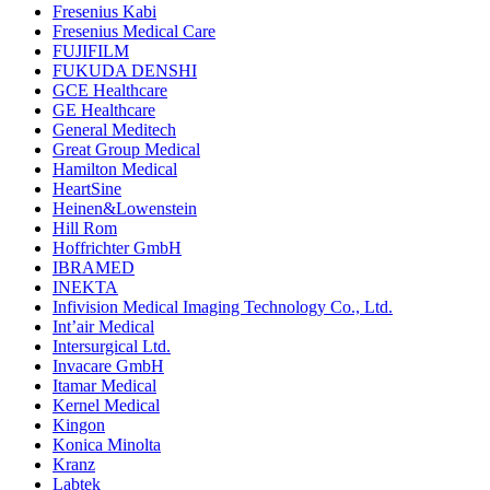
Fresenius Kabi
Fresenius Medical Care
FUJIFILM
FUKUDA DENSHI
GCE Healthcare
GE Healthcare
General Meditech
Great Group Medical
Hamilton Medical
HeartSine
Heinen&Lowenstein
Hill Rom
Hoffrichter GmbH
IBRAMED
INEKTA
Infivision Medical Imaging Technology Co., Ltd.
Int’air Medical
Intersurgical Ltd.
Invacare GmbH
Itamar Medical
Kernel Medical
Kingon
Konica Minolta
Kranz
Labtek