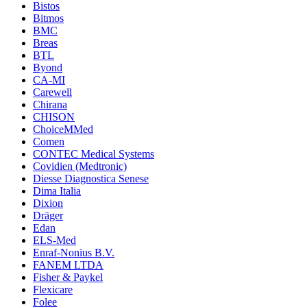
Bistos
Bitmos
BMC
Breas
BTL
Byond
CA-MI
Carewell
Chirana
CHISON
ChoiceMMed
Comen
CONTEC Medical Systems
Covidien (Medtronic)
Diesse Diagnostica Senese
Dima Italia
Dixion
Dräger
Edan
ELS-Med
Enraf-Nonius B.V.
FANEM LTDA
Fisher & Paykel
Flexicare
Folee