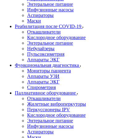
Энтеральное питание
Инфузионные насосы
Аспираторы
Маски
Реабилитация после COVID-19
Откашливатели
Кислородное оборудование
Энтеральное питание
Небулайзеры
Пульсоксиметрия
Аппараты ЭКГ
Функциональная диагностика
Мониторы пациента
Аппараты УЗИ
Аппараты ЭКГ
Спирометрия
Паллиативное оборудование
Откашливатели
Жилетные виброперкуторы
Перкуссионеры IPV
Кислородное оборудование
Энтеральное питание
Инфузионные насосы
Аспираторы
Маски