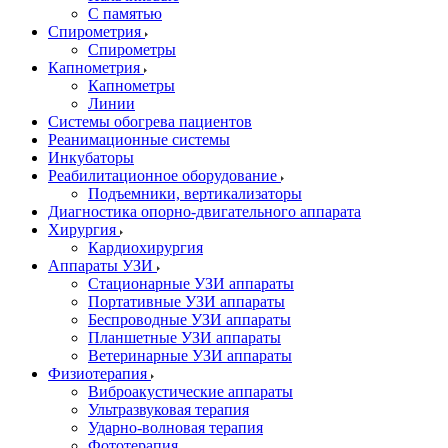
С памятью
Спирометрия
Спирометры
Капнометрия
Капнометры
Линии
Системы обогрева пациентов
Реанимационные системы
Инкубаторы
Реабилитационное оборудование
Подъемники, вертикализаторы
Диагностика опорно-двигательного аппарата
Хирургия
Кардиохирургия
Аппараты УЗИ
Стационарные УЗИ аппараты
Портативные УЗИ аппараты
Беспроводные УЗИ аппараты
Планшетные УЗИ аппараты
Ветеринарные УЗИ аппараты
Физиотерапия
Виброакустические аппараты
Ультразвуковая терапия
Ударно-волновая терапия
Фототерапия