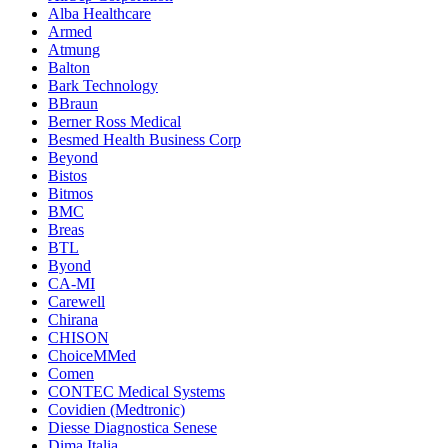
Alba Healthcare
Armed
Atmung
Balton
Bark Technology
BBraun
Berner Ross Medical
Besmed Health Business Corp
Beyond
Bistos
Bitmos
BMC
Breas
BTL
Byond
CA-MI
Carewell
Chirana
CHISON
ChoiceMMed
Comen
CONTEC Medical Systems
Covidien (Medtronic)
Diesse Diagnostica Senese
Dima Italia