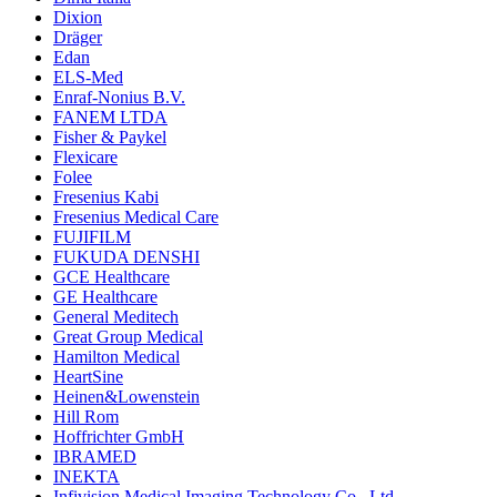
Dixion
Dräger
Edan
ELS-Med
Enraf-Nonius B.V.
FANEM LTDA
Fisher & Paykel
Flexicare
Folee
Fresenius Kabi
Fresenius Medical Care
FUJIFILM
FUKUDA DENSHI
GCE Healthcare
GE Healthcare
General Meditech
Great Group Medical
Hamilton Medical
HeartSine
Heinen&Lowenstein
Hill Rom
Hoffrichter GmbH
IBRAMED
INEKTA
Infivision Medical Imaging Technology Co., Ltd.