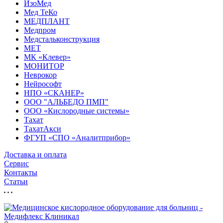
ИзоМед
Мед ТеКо
МЕДПЛАНТ
Медпром
Медстальконструкция
МЕТ
МК «Клевер»
МОНИТОР
Неврокор
Нейрософт
НПО «СКАНЕР»
ООО "АЛЬБЕДО ПМП"
ООО «Кислородные системы»
Тахат
ТахатАкси
ФГУП «СПО «Аналитприбор»
Доставка и оплата
Cервис
Контакты
Статьи