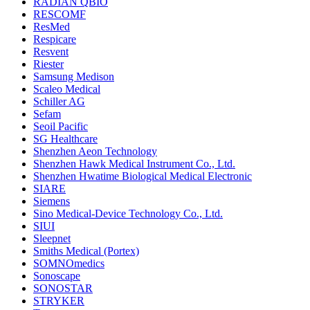
RADIAN QBIO
RESCOMF
ResMed
Respicare
Resvent
Riester
Samsung Medison
Scaleo Medical
Schiller AG
Sefam
Seoil Pacific
SG Healthcare
Shenzhen Aeon Technology
Shenzhen Hawk Medical Instrument Co., Ltd.
Shenzhen Hwatime Biological Medical Electronic
SIARE
Siemens
Sino Medical-Device Technology Co., Ltd.
SIUI
Sleepnet
Smiths Medical (Portex)
SOMNOmedics
Sonoscape
SONOSTAR
STRYKER