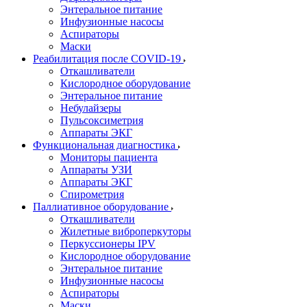
Энтеральное питание
Инфузионные насосы
Аспираторы
Маски
Реабилитация после COVID-19
Откашливатели
Кислородное оборудование
Энтеральное питание
Небулайзеры
Пульсоксиметрия
Аппараты ЭКГ
Функциональная диагностика
Мониторы пациента
Аппараты УЗИ
Аппараты ЭКГ
Спирометрия
Паллиативное оборудование
Откашливатели
Жилетные виброперкуторы
Перкуссионеры IPV
Кислородное оборудование
Энтеральное питание
Инфузионные насосы
Аспираторы
Маски