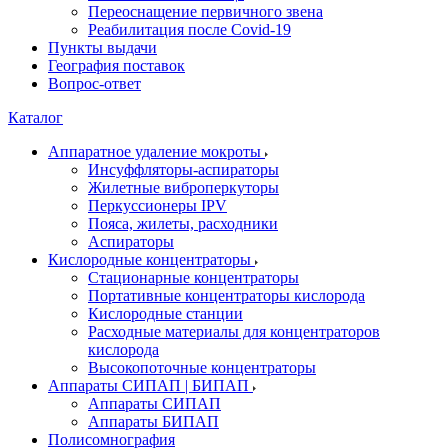
Переоснащение первичного звена
Реабилитация после Covid-19
Пункты выдачи
География поставок
Вопрос-ответ
Каталог
Аппаратное удаление мокроты
Инсуффляторы-аспираторы
Жилетные виброперкуторы
Перкуссионеры IPV
Пояса, жилеты, расходники
Аспираторы
Кислородные концентраторы
Стационарные концентраторы
Портативные концентраторы кислорода
Кислородные станции
Расходные материалы для концентраторов
кислорода
Высокопоточные концентраторы
Аппараты СИПАП | БИПАП
Аппараты СИПАП
Аппараты БИПАП
Полисомнография