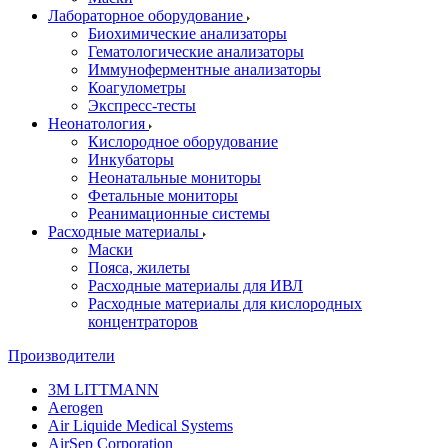
Лабораторное оборудование
Биохимические анализаторы
Гематологические анализаторы
Иммуноферментные анализаторы
Коагулометры
Экспресс-тесты
Неонатология
Кислородное оборудование
Инкубаторы
Неонатальные мониторы
Фетальные мониторы
Реанимационные системы
Расходные материалы
Маски
Пояса, жилеты
Расходные материалы для ИВЛ
Расходные материалы для кислородных
концентраторов
Производители
3M LITTMANN
Aerogen
Air Liquide Medical Systems
AirSep Corporation