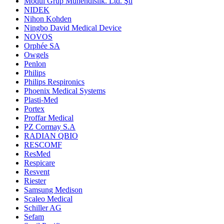
Modül Grup Mühendislik. Ltd. Şti
NIDEK
Nihon Kohden
Ningbo David Medical Device
NOVOS
Orphée SA
Owgels
Penlon
Philips
Philips Respironics
Phoenix Medical Systems
Plasti-Med
Portex
Proffar Medical
PZ Cormay S.A
RADIAN QBIO
RESCOMF
ResMed
Respicare
Resvent
Riester
Samsung Medison
Scaleo Medical
Schiller AG
Sefam