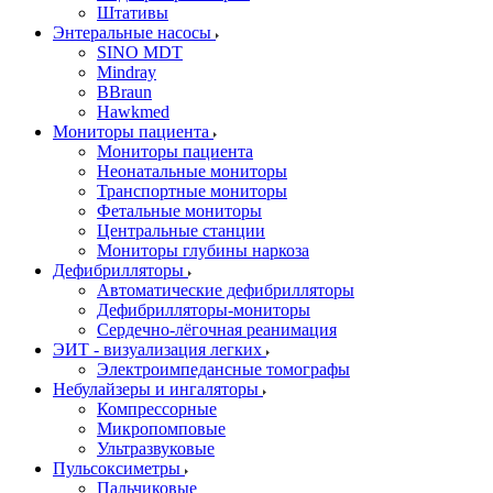
Штативы
Энтеральные насосы
SINO MDT
Mindray
BBraun
Hawkmed
Мониторы пациента
Мониторы пациента
Неонатальные мониторы
Транспортные мониторы
Фетальные мониторы
Центральные станции
Мониторы глубины наркоза
Дефибрилляторы
Автоматические дефибрилляторы
Дефибрилляторы-мониторы
Сердечно-лёгочная реанимация
ЭИТ - визуализация легких
Электроимпедансные томографы
Небулайзеры и ингаляторы
Компрессорные
Микропомповые
Ультразвуковые
Пульсоксиметры
Пальчиковые