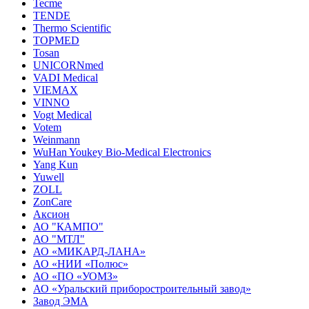
Tecme
TENDE
Thermo Scientific
TOPMED
Tosan
UNICORNmed
VADI Medical
VIEMAX
VINNO
Vogt Medical
Votem
Weinmann
WuHan Youkey Bio-Medical Electronics
Yang Kun
Yuwell
ZOLL
ZonCare
Аксион
АО "КАМПО"
АО "МТЛ"
АО «МИКАРД-ЛАНА»
АО «НИИ «Полюс»
АО «ПО «УОМЗ»
АО «Уральский приборостроительный завод»
Завод ЭМА