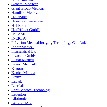
General Meditech
Great Group Medical
Hamilton Medical
HeartSine
Heinen&Lowenstein
Hill Rom
Hoffrichter GmbH
IBRAMED
INEKTA
Infivision Medical Imaging Technology Co., Ltd.
Int’air Medical
Intersurgical Ltd.
Invacare GmbH
Itamar Medical
Kernel Medical
Kingon
Konica Minolta
Kranz
Labtek
Laerdal
Lepu Medical Technology
Leventon
Lifotronic
LONGFIAN