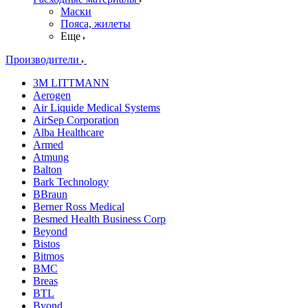
Маски
Пояса, жилеты
Еще
Производители
3M LITTMANN
Aerogen
Air Liquide Medical Systems
AirSep Corporation
Alba Healthcare
Armed
Atmung
Balton
Bark Technology
BBraun
Berner Ross Medical
Besmed Health Business Corp
Beyond
Bistos
Bitmos
BMC
Breas
BTL
Byond