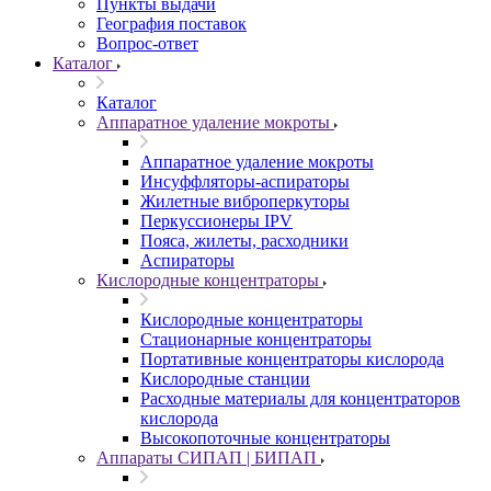
Пункты выдачи
География поставок
Вопрос-ответ
Каталог
Каталог
Аппаратное удаление мокроты
Аппаратное удаление мокроты
Инсуффляторы-аспираторы
Жилетные виброперкуторы
Перкуссионеры IPV
Пояса, жилеты, расходники
Аспираторы
Кислородные концентраторы
Кислородные концентраторы
Стационарные концентраторы
Портативные концентраторы кислорода
Кислородные станции
Расходные материалы для концентраторов
кислорода
Высокопоточные концентраторы
Аппараты СИПАП | БИПАП