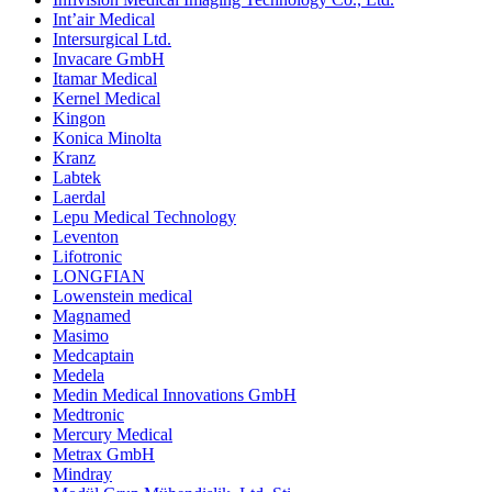
Int’air Medical
Intersurgical Ltd.
Invacare GmbH
Itamar Medical
Kernel Medical
Kingon
Konica Minolta
Kranz
Labtek
Laerdal
Lepu Medical Technology
Leventon
Lifotronic
LONGFIAN
Lowenstein medical
Magnamed
Masimo
Medcaptain
Medela
Medin Medical Innovations GmbH
Medtronic
Mercury Medical
Metrax GmbH
Mindray