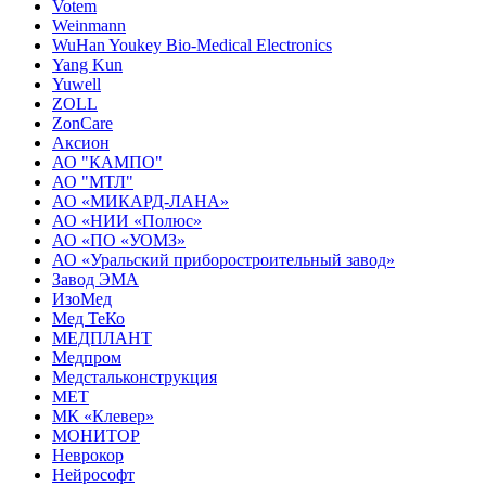
Votem
Weinmann
WuHan Youkey Bio-Medical Electronics
Yang Kun
Yuwell
ZOLL
ZonCare
Аксион
АО "КАМПО"
АО "МТЛ"
АО «МИКАРД-ЛАНА»
АО «НИИ «Полюс»
АО «ПО «УОМЗ»
АО «Уральский приборостроительный завод»
Завод ЭМА
ИзоМед
Мед ТеКо
МЕДПЛАНТ
Медпром
Медстальконструкция
МЕТ
МК «Клевер»
МОНИТОР
Неврокор
Нейрософт