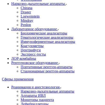
Наркозно-дыхательные аппараты
Chirana
Drager
Loewenstein
Mindray
Penlon
Лабораторное оборудование
Биохимические анализаторы
Гематологические анализатиоры
Иммуноферментные анализаторы
Коагулометры
Центрифуги
Экспресс-тесты
ЛОР-комбайны
Рентгеновское оборудование
Портативные рентген-аппараты
Стационарные рентген-аппараты
Сферы применения
Реанимация и анестезиология
Наркозно-дыхательные аппараты
Аппараты ИВЛ
Мониторы пациента
Дефибрилляторы