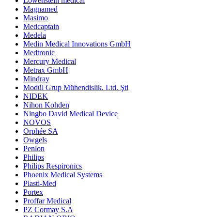
Lowenstein medical
Magnamed
Masimo
Medcaptain
Medela
Medin Medical Innovations GmbH
Medtronic
Mercury Medical
Metrax GmbH
Mindray
Modül Grup Mühendislik. Ltd. Şti
NIDEK
Nihon Kohden
Ningbo David Medical Device
NOVOS
Orphée SA
Owgels
Penlon
Philips
Philips Respironics
Phoenix Medical Systems
Plasti-Med
Portex
Proffar Medical
PZ Cormay S.A