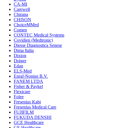
CA-MI
Carewell
Chirana
CHISON
ChoiceMMed
Comen
CONTEC Medical Systems
Covidien (Medtronic)
Diesse Diagnostica Senese
Dima Italia
Dixion
Dräger
Edan
ELS-Med
Enraf-Nonius B.V.
FANEM LTDA
Fisher & Paykel
Flexicare
Folee
Fresenius Kabi
Fresenius Medical Care
FUJIFILM
FUKUDA DENSHI
GCE Healthcare
GE Healthcare