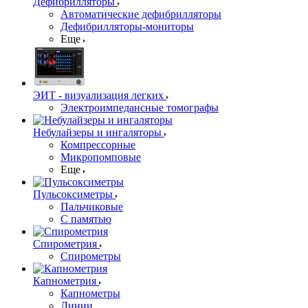
Дефибрилляторы
Автоматические дефибрилляторы
Дефибрилляторы-мониторы
Еще
ЭИТ - визуализация легких
Электроимпедансные томографы
Небулайзеры и ингаляторы
Компрессорные
Микропомповые
Еще
Пульсоксиметры
Пальчиковые
С памятью
Спирометрия
Спирометры
Капнометрия
Капнометры
Линии