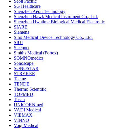
Seoil Pacific
SG Healthcare
Shenzhen Aeon Technology
Shenzhen Hawk Medical Instrument Co., Ltd.
Shenzhen Hwatime Biological Medical Electronic
SIARE
Siemens
Sino Medical-Device Technology Co., Ltd.
SIUI
Sleepnet
Smiths Medical (Portex)
SOMNOmedics
Sonoscape
SONOSTAR
STRYKER
Tecme
TENDE
Thermo Scientific
TOPMED
Tosan
UNICORNmed
VADI Medical
VIEMAX
VINNO
Vogt Medical