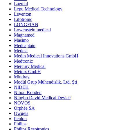
Laerdal
Lepu Medical Technology
Leventon
Lifotronic
LONGFIAN
Lowenstein medical
Magnamed
Masimo
Medcaptain
Medela
Medin Medical Innovations GmbH
Medtronic
Mercury Medical
Metrax GmbH
Mindray
Modül Grup Mühendislik. Ltd. Şti
NIDEK
Nihon Kohden
Ningbo David Medical Device
NOVOS
Orphée SA
Owgels
Penlon
Philips
Philips Respironics