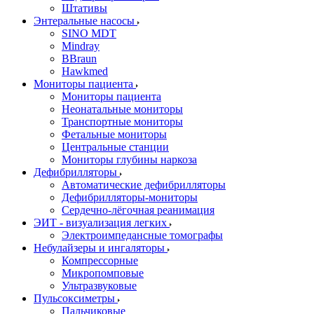
Штативы
Энтеральные насосы
SINO MDT
Mindray
BBraun
Hawkmed
Мониторы пациента
Мониторы пациента
Неонатальные мониторы
Транспортные мониторы
Фетальные мониторы
Центральные станции
Мониторы глубины наркоза
Дефибрилляторы
Автоматические дефибрилляторы
Дефибрилляторы-мониторы
Сердечно-лёгочная реанимация
ЭИТ - визуализация легких
Электроимпедансные томографы
Небулайзеры и ингаляторы
Компрессорные
Микропомповые
Ультразвуковые
Пульсоксиметры
Пальчиковые