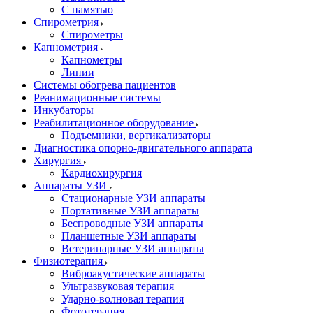
С памятью
Спирометрия
Спирометры
Капнометрия
Капнометры
Линии
Системы обогрева пациентов
Реанимационные системы
Инкубаторы
Реабилитационное оборудование
Подъемники, вертикализаторы
Диагностика опорно-двигательного аппарата
Хирургия
Кардиохирургия
Аппараты УЗИ
Стационарные УЗИ аппараты
Портативные УЗИ аппараты
Беспроводные УЗИ аппараты
Планшетные УЗИ аппараты
Ветеринарные УЗИ аппараты
Физиотерапия
Виброакустические аппараты
Ультразвуковая терапия
Ударно-волновая терапия
Фототерапия