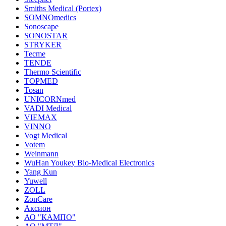
Smiths Medical (Portex)
SOMNOmedics
Sonoscape
SONOSTAR
STRYKER
Tecme
TENDE
Thermo Scientific
TOPMED
Tosan
UNICORNmed
VADI Medical
VIEMAX
VINNO
Vogt Medical
Votem
Weinmann
WuHan Youkey Bio-Medical Electronics
Yang Kun
Yuwell
ZOLL
ZonCare
Аксион
АО "КАМПО"