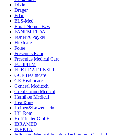
Dixion
Dräger
Edan
ELS-Med
Enraf-Nonius B.V.
FANEM LTDA
Fisher & Paykel
Flexicare
Folee
Fresenius Kabi
Fresenius Medical Care
FUJIFILM
FUKUDA DENSHI
GCE Healthcare
GE Healthcare
General Meditech
Great Group Medical
Hamilton Medical
HeartSine
Heinen&Lowenstein
Hill Rom
Hoffrichter GmbH
IBRAMED
INEKTA
Infivision Medical Imaging Technology Co., Ltd.