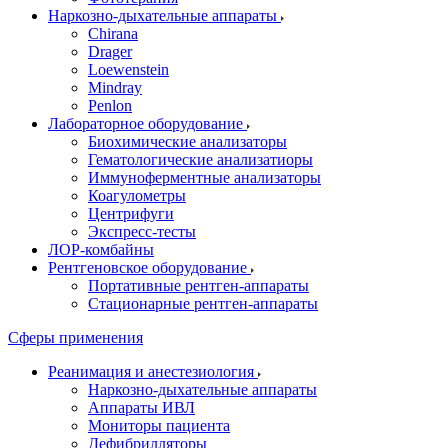
Наркозно-дыхательные аппараты
Chirana
Drager
Loewenstein
Mindray
Penlon
Лабораторное оборудование
Биохимические анализаторы
Гематологические анализатиоры
Иммуноферментные анализаторы
Коагулометры
Центрифуги
Экспресс-тесты
ЛОР-комбайны
Рентгеновское оборудование
Портативные рентген-аппараты
Стационарные рентген-аппараты
Сферы применения
Реанимация и анестезиология
Наркозно-дыхательные аппараты
Аппараты ИВЛ
Мониторы пациента
Дефибрилляторы