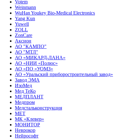
Votem
Weinmann
WuHan Youkey Bio-Medical Electronics
Yang Kun
Yuwell
ZOLL
ZonCare
Аксион
АО "КАМПО"
АО "МТЛ"
АО «МИКАРД-ЛАНА»
АО «НИИ «Полюс»
АО «ПО «УОМЗ»
АО «Уральский приборостроительный завод»
Завод ЭМА
ИзоМед
Мед ТеКо
МЕДПЛАНТ
Медпром
Медстальконструкция
МЕТ
МК «Клевер»
МОНИТОР
Неврокор
Нейрософт