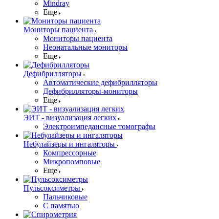
Mindray
Еще
Мониторы пациента
Мониторы пациента
Неонатальные мониторы
Еще
Дефибрилляторы
Автоматические дефибрилляторы
Дефибрилляторы-мониторы
Еще
ЭИТ - визуализация легких
Электроимпедансные томографы
Небулайзеры и ингаляторы
Компрессорные
Микропомповые
Еще
Пульсоксиметры
Пальчиковые
С памятью