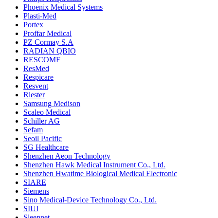
Phoenix Medical Systems
Plasti-Med
Portex
Proffar Medical
PZ Cormay S.A
RADIAN QBIO
RESCOMF
ResMed
Respicare
Resvent
Riester
Samsung Medison
Scaleo Medical
Schiller AG
Sefam
Seoil Pacific
SG Healthcare
Shenzhen Aeon Technology
Shenzhen Hawk Medical Instrument Co., Ltd.
Shenzhen Hwatime Biological Medical Electronic
SIARE
Siemens
Sino Medical-Device Technology Co., Ltd.
SIUI
Sleepnet