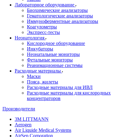
Лабораторное оборудование
Биохимические анализаторы
Гематологические анализаторы
Иммуноферментные анализаторы
Коагулометры
Экспресс-тесты
Неонатология
Кислородное оборудование
Инкубаторы
Неонатальные мониторы
Фетальные мониторы
Реанимационные системы
Расходные материалы
Маски
Пояса, жилеты
Расходные материалы для ИВЛ
Расходные материалы для кислородных
концентраторов
Производители
3M LITTMANN
Aerogen
Air Liquide Medical Systems
AirSep Corporation