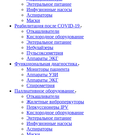
Энтеральное питание
Инфузионные насосы
Аспираторы
Маски
Реабилитация после COVID-19
Откашливатели
Кислородное оборудование
Энтеральное питание
Небулайзеры
Пульсоксиметрия
Аппараты ЭКГ
Функциональная диагностика
Мониторы пациента
Аппараты УЗИ
Аппараты ЭКГ
Спирометрия
Паллиативное оборудование
Откашливатели
Жилетные виброперкуторы
Перкуссионеры IPV
Кислородное оборудование
Энтеральное питание
Инфузионные насосы
Аспираторы
Маски