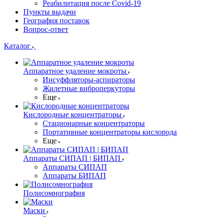
Реабилитация после Covid-19
Пункты выдачи
География поставок
Вопрос-ответ
Каталог
Аппаратное удаление мокроты
Инсуффляторы-аспираторы
Жилетные виброперкуторы
Еще
Кислородные концентраторы
Стационарные концентраторы
Портативные концентраторы кислорода
Еще
Аппараты СИПАП | БИПАП
Аппараты СИПАП
Аппараты БИПАП
Полисомнография
Маски