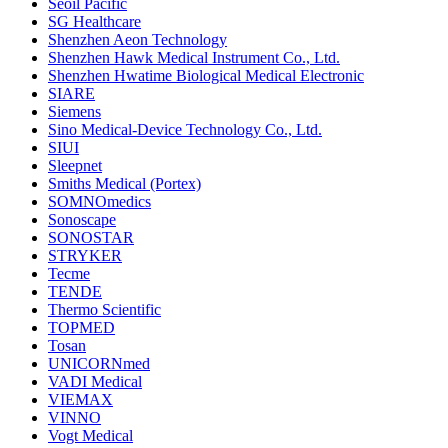
Seoil Pacific
SG Healthcare
Shenzhen Aeon Technology
Shenzhen Hawk Medical Instrument Co., Ltd.
Shenzhen Hwatime Biological Medical Electronic
SIARE
Siemens
Sino Medical-Device Technology Co., Ltd.
SIUI
Sleepnet
Smiths Medical (Portex)
SOMNOmedics
Sonoscape
SONOSTAR
STRYKER
Tecme
TENDE
Thermo Scientific
TOPMED
Tosan
UNICORNmed
VADI Medical
VIEMAX
VINNO
Vogt Medical