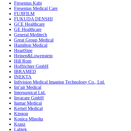
Fresenius Kabi
Fresenius Medical Care
FUJIFILM
FUKUDA DENSHI
GCE Healthcare
GE Healthcare
General Meditech
Great Group Medical
Hamilton Medical
HeartSine
Heinen&Lowenstein
Hill Rom
Hoffrichter GmbH
IBRAMED
INEKTA
Infivision Medical Imaging Technology Co., Ltd.
Int’air Medical
Intersurgical Ltd.
Invacare GmbH
Itamar Medical
Kernel Medical
Kingon
Konica Minolta
Kranz
Labtek