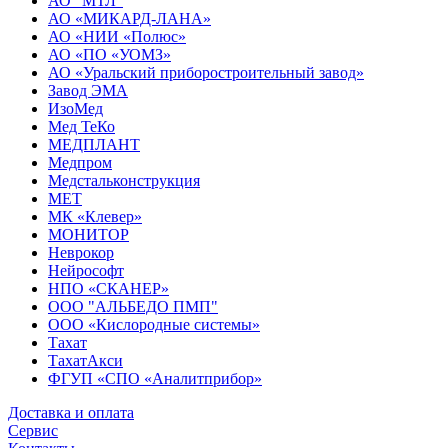
АО "МТЛ"
АО «МИКАРД-ЛАНА»
АО «НИИ «Полюс»
АО «ПО «УОМЗ»
АО «Уральский приборостроительный завод»
Завод ЭМА
ИзоМед
Мед ТеКо
МЕДПЛАНТ
Медпром
Медстальконструкция
МЕТ
МК «Клевер»
МОНИТОР
Неврокор
Нейрософт
НПО «СКАНЕР»
ООО "АЛЬБЕДО ПМП"
ООО «Кислородные системы»
Тахат
ТахатАкси
ФГУП «СПО «Аналитприбор»
Доставка и оплата
Cервис