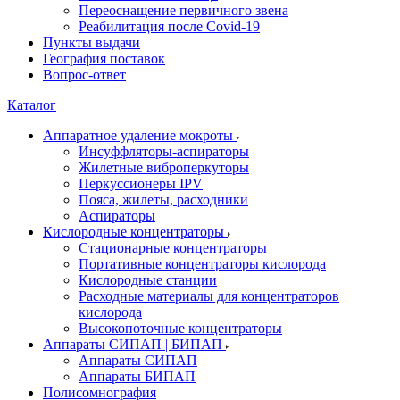
Переоснащение первичного звена
Реабилитация после Covid-19
Пункты выдачи
География поставок
Вопрос-ответ
Каталог
Аппаратное удаление мокроты
Инсуффляторы-аспираторы
Жилетные виброперкуторы
Перкуссионеры IPV
Пояса, жилеты, расходники
Аспираторы
Кислородные концентраторы
Стационарные концентраторы
Портативные концентраторы кислорода
Кислородные станции
Расходные материалы для концентраторов
кислорода
Высокопоточные концентраторы
Аппараты СИПАП | БИПАП
Аппараты СИПАП
Аппараты БИПАП
Полисомнография