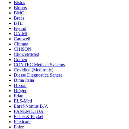
Bistos
Bitmos
BMC
Breas
BTL
Byond
CA-MI
Carewell
Chirana
CHISON
ChoiceMMed
Comen
CONTEC Medical Systems
Covidien (Medtronic)
Diesse Diagnostica Senese
Dima Italia
Dixion
Dräger
Edan
ELS-Med
Enraf-Nonius B.V.
FANEM LTDA
Fisher & Paykel
Flexicare
Folee