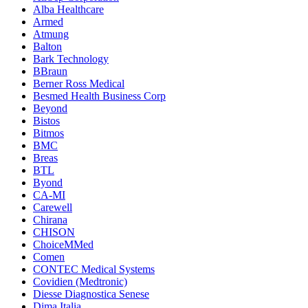
Alba Healthcare
Armed
Atmung
Balton
Bark Technology
BBraun
Berner Ross Medical
Besmed Health Business Corp
Beyond
Bistos
Bitmos
BMC
Breas
BTL
Byond
CA-MI
Carewell
Chirana
CHISON
ChoiceMMed
Comen
CONTEC Medical Systems
Covidien (Medtronic)
Diesse Diagnostica Senese
Dima Italia