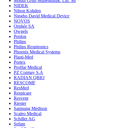
Modül Grup Mühendislik. Ltd. Şti
NIDEK
Nihon Kohden
Ningbo David Medical Device
NOVOS
Orphée SA
Owgels
Penlon
Philips
Philips Respironics
Phoenix Medical Systems
Plasti-Med
Portex
Proffar Medical
PZ Cormay S.A
RADIAN QBIO
RESCOMF
ResMed
Respicare
Resvent
Riester
Samsung Medison
Scaleo Medical
Schiller AG
Sefam