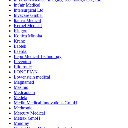
Int’air Medical
Intersurgical Ltd.
Invacare GmbH
Itamar Medical
Kernel Medical
Kingon
Konica Minolta
Kranz
Labtek
Laerdal
Lepu Medical Technology
Leventon
Lifotronic
LONGFIAN
Lowenstein medical
Magnamed
Masimo
Medcaptain
Medela
Medin Medical Innovations GmbH
Medtronic
Mercury Medical
Metrax GmbH
Mindray