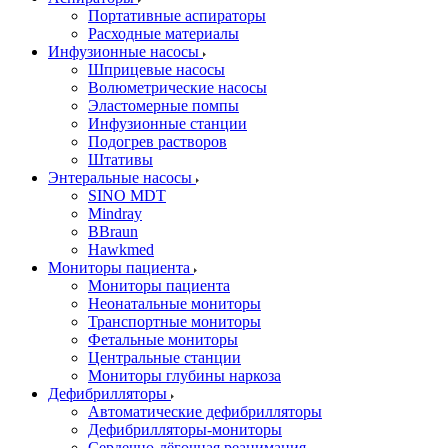
Портативные аспираторы
Расходные материалы
Инфузионные насосы
Шприцевые насосы
Волюметрические насосы
Эластомерные помпы
Инфузионные станции
Подогрев растворов
Штативы
Энтеральные насосы
SINO MDT
Mindray
BBraun
Hawkmed
Мониторы пациента
Мониторы пациента
Неонатальные мониторы
Транспортные мониторы
Фетальные мониторы
Центральные станции
Мониторы глубины наркоза
Дефибрилляторы
Автоматические дефибрилляторы
Дефибрилляторы-мониторы
Сердечно-лёгочная реанимация