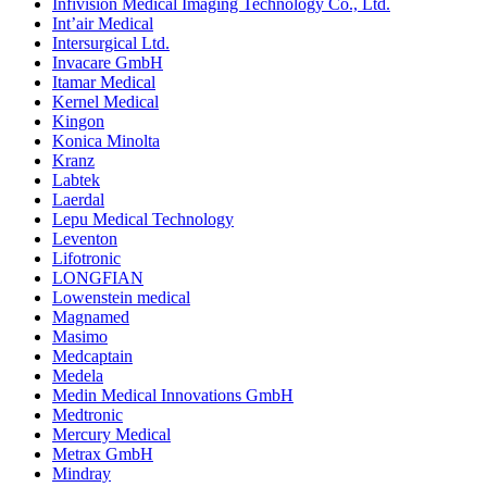
Infivision Medical Imaging Technology Co., Ltd.
Int’air Medical
Intersurgical Ltd.
Invacare GmbH
Itamar Medical
Kernel Medical
Kingon
Konica Minolta
Kranz
Labtek
Laerdal
Lepu Medical Technology
Leventon
Lifotronic
LONGFIAN
Lowenstein medical
Magnamed
Masimo
Medcaptain
Medela
Medin Medical Innovations GmbH
Medtronic
Mercury Medical
Metrax GmbH
Mindray