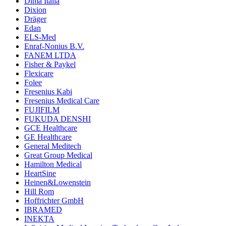
Dima Italia
Dixion
Dräger
Edan
ELS-Med
Enraf-Nonius B.V.
FANEM LTDA
Fisher & Paykel
Flexicare
Folee
Fresenius Kabi
Fresenius Medical Care
FUJIFILM
FUKUDA DENSHI
GCE Healthcare
GE Healthcare
General Meditech
Great Group Medical
Hamilton Medical
HeartSine
Heinen&Lowenstein
Hill Rom
Hoffrichter GmbH
IBRAMED
INEKTA