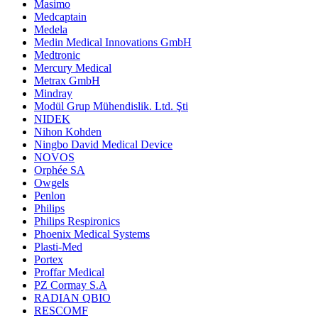
Masimo
Medcaptain
Medela
Medin Medical Innovations GmbH
Medtronic
Mercury Medical
Metrax GmbH
Mindray
Modül Grup Mühendislik. Ltd. Şti
NIDEK
Nihon Kohden
Ningbo David Medical Device
NOVOS
Orphée SA
Owgels
Penlon
Philips
Philips Respironics
Phoenix Medical Systems
Plasti-Med
Portex
Proffar Medical
PZ Cormay S.A
RADIAN QBIO
RESCOMF