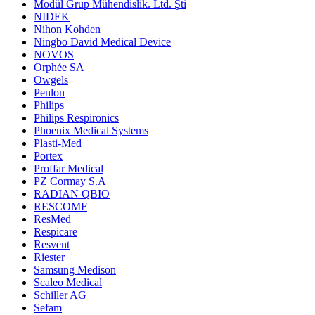
Modül Grup Mühendislik. Ltd. Şti
NIDEK
Nihon Kohden
Ningbo David Medical Device
NOVOS
Orphée SA
Owgels
Penlon
Philips
Philips Respironics
Phoenix Medical Systems
Plasti-Med
Portex
Proffar Medical
PZ Cormay S.A
RADIAN QBIO
RESCOMF
ResMed
Respicare
Resvent
Riester
Samsung Medison
Scaleo Medical
Schiller AG
Sefam