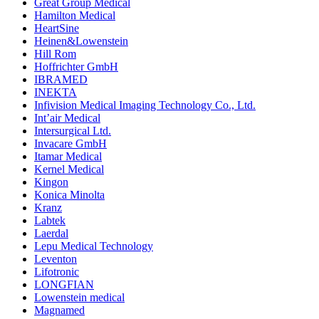
Great Group Medical
Hamilton Medical
HeartSine
Heinen&Lowenstein
Hill Rom
Hoffrichter GmbH
IBRAMED
INEKTA
Infivision Medical Imaging Technology Co., Ltd.
Int’air Medical
Intersurgical Ltd.
Invacare GmbH
Itamar Medical
Kernel Medical
Kingon
Konica Minolta
Kranz
Labtek
Laerdal
Lepu Medical Technology
Leventon
Lifotronic
LONGFIAN
Lowenstein medical
Magnamed