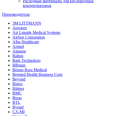
Расходные материалы для кислородных
концентраторов
Производители
3M LITTMANN
Aerogen
Air Liquide Medical Systems
AirSep Corporation
Alba Healthcare
Armed
Atmung
Balton
Bark Technology
BBraun
Berner Ross Medical
Besmed Health Business Corp
Beyond
Bistos
Bitmos
BMC
Breas
BTL
Byond
CA-MI