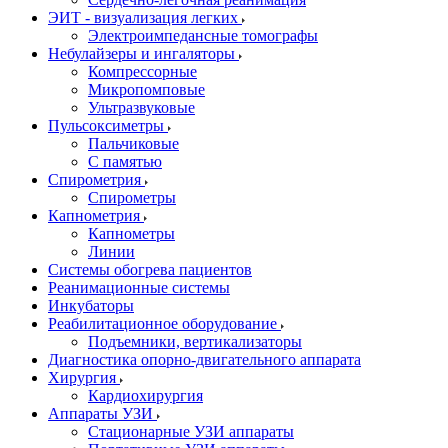
ЭИТ - визуализация легких
Электроимпедансные томографы
Небулайзеры и ингаляторы
Компрессорные
Микропомповые
Ультразвуковые
Пульсоксиметры
Пальчиковые
С памятью
Спирометрия
Спирометры
Капнометрия
Капнометры
Линии
Системы обогрева пациентов
Реанимационные системы
Инкубаторы
Реабилитационное оборудование
Подъемники, вертикализаторы
Диагностика опорно-двигательного аппарата
Хирургия
Кардиохирургия
Аппараты УЗИ
Стационарные УЗИ аппараты