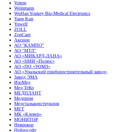
Votem
Weinmann
WuHan Youkey Bio-Medical Electronics
Yang Kun
Yuwell
ZOLL
ZonCare
Аксион
АО "КАМПО"
АО "МТЛ"
АО «МИКАРД-ЛАНА»
АО «НИИ «Полюс»
АО «ПО «УОМЗ»
АО «Уральский приборостроительный завод»
Завод ЭМА
ИзоМед
Мед ТеКо
МЕДПЛАНТ
Медпром
Медстальконструкция
МЕТ
МК «Клевер»
МОНИТОР
Неврокор
Нейрософт