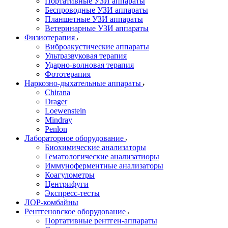
Портативные УЗИ аппараты
Беспроводные УЗИ аппараты
Планшетные УЗИ аппараты
Ветеринарные УЗИ аппараты
Физиотерапия
Виброакустические аппараты
Ультразвуковая терапия
Ударно-волновая терапия
Фототерапия
Наркозно-дыхательные аппараты
Chirana
Drager
Loewenstein
Mindray
Penlon
Лабораторное оборудование
Биохимические анализаторы
Гематологические анализатиоры
Иммуноферментные анализаторы
Коагулометры
Центрифуги
Экспресс-тесты
ЛОР-комбайны
Рентгеновское оборудование
Портативные рентген-аппараты