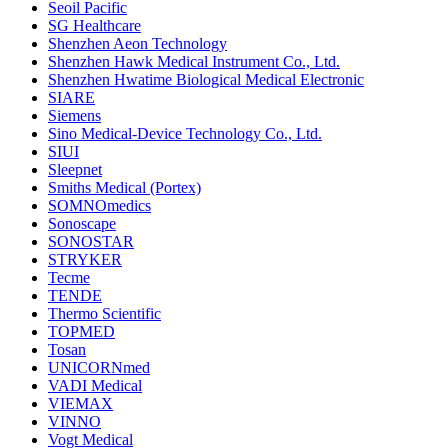
Seoil Pacific
SG Healthcare
Shenzhen Aeon Technology
Shenzhen Hawk Medical Instrument Co., Ltd.
Shenzhen Hwatime Biological Medical Electronic
SIARE
Siemens
Sino Medical-Device Technology Co., Ltd.
SIUI
Sleepnet
Smiths Medical (Portex)
SOMNOmedics
Sonoscape
SONOSTAR
STRYKER
Tecme
TENDE
Thermo Scientific
TOPMED
Tosan
UNICORNmed
VADI Medical
VIEMAX
VINNO
Vogt Medical