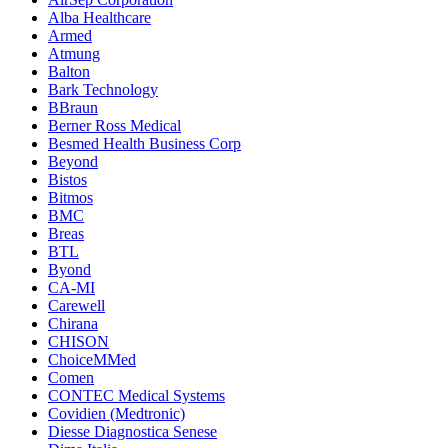
Alba Healthcare
Armed
Atmung
Balton
Bark Technology
BBraun
Berner Ross Medical
Besmed Health Business Corp
Beyond
Bistos
Bitmos
BMC
Breas
BTL
Byond
CA-MI
Carewell
Chirana
CHISON
ChoiceMMed
Comen
CONTEC Medical Systems
Covidien (Medtronic)
Diesse Diagnostica Senese