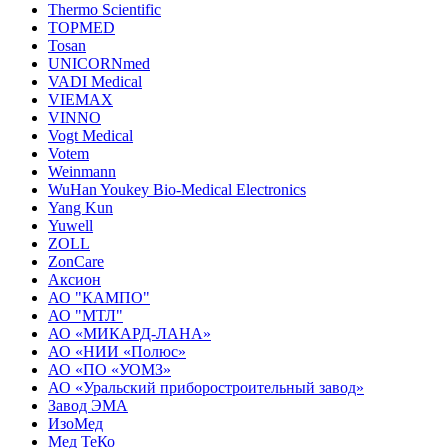
Thermo Scientific
TOPMED
Tosan
UNICORNmed
VADI Medical
VIEMAX
VINNO
Vogt Medical
Votem
Weinmann
WuHan Youkey Bio-Medical Electronics
Yang Kun
Yuwell
ZOLL
ZonCare
Аксион
АО "КАМПО"
АО "МТЛ"
АО «МИКАРД-ЛАНА»
АО «НИИ «Полюс»
АО «ПО «УОМЗ»
АО «Уральский приборостроительный завод»
Завод ЭМА
ИзоМед
Мед ТеКо