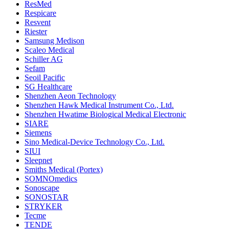
ResMed
Respicare
Resvent
Riester
Samsung Medison
Scaleo Medical
Schiller AG
Sefam
Seoil Pacific
SG Healthcare
Shenzhen Aeon Technology
Shenzhen Hawk Medical Instrument Co., Ltd.
Shenzhen Hwatime Biological Medical Electronic
SIARE
Siemens
Sino Medical-Device Technology Co., Ltd.
SIUI
Sleepnet
Smiths Medical (Portex)
SOMNOmedics
Sonoscape
SONOSTAR
STRYKER
Tecme
TENDE