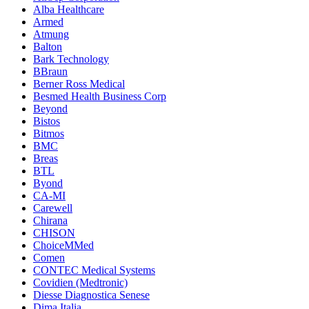
Alba Healthcare
Armed
Atmung
Balton
Bark Technology
BBraun
Berner Ross Medical
Besmed Health Business Corp
Beyond
Bistos
Bitmos
BMC
Breas
BTL
Byond
CA-MI
Carewell
Chirana
CHISON
ChoiceMMed
Comen
CONTEC Medical Systems
Covidien (Medtronic)
Diesse Diagnostica Senese
Dima Italia