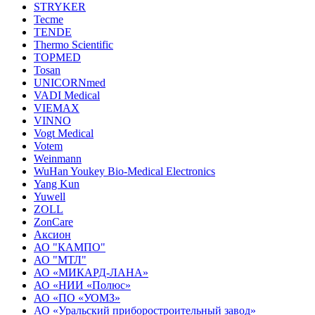
STRYKER
Tecme
TENDE
Thermo Scientific
TOPMED
Tosan
UNICORNmed
VADI Medical
VIEMAX
VINNO
Vogt Medical
Votem
Weinmann
WuHan Youkey Bio-Medical Electronics
Yang Kun
Yuwell
ZOLL
ZonCare
Аксион
АО "КАМПО"
АО "МТЛ"
АО «МИКАРД-ЛАНА»
АО «НИИ «Полюс»
АО «ПО «УОМЗ»
АО «Уральский приборостроительный завод»