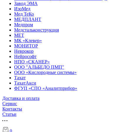
Завод ЭМА
ИзоМед
Мед ТеКо
МЕДПЛАНТ
Медпром
Медстальконструкция
МЕТ
МК «Клевер»
МОНИТОР
Неврокор
Нейрософт
НПО «СКАНЕР»
ООО "АЛЬБЕДО ПМП"
ООО «Кислородные системы»
Тахат
ТахатАкси
ФГУП «СПО «Аналитприбор»
Доставка и оплата
Cервис
Контакты
Статьи
0