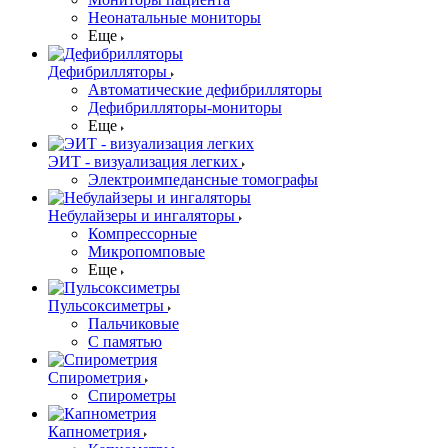
Неонатальные мониторы
Еще
Дефибрилляторы
Автоматические дефибрилляторы
Дефибрилляторы-мониторы
Еще
ЭИТ - визуализация легких
Электроимпедансные томографы
Небулайзеры и ингаляторы
Компрессорные
Микропомповые
Еще
Пульсоксиметры
Пальчиковые
С памятью
Спирометрия
Спирометры
Капнометрия