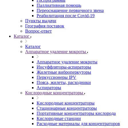
Госпрограммы
Паллиативная помощь
Переоснащение первичного звена
Реабилитация после Covid-19
Пункты выдачи
География поставок
Вопрос-ответ
Каталог
Каталог
Аппаратное удаление мокроты
Аппаратное удаление мокроты
Инсуффляторы-аспираторы
Жилетные виброперкуторы
Перкуссионеры IPV
Пояса, жилеты, расходники
Аспираторы
Кислородные концентраторы
Кислородные концентраторы
Стационарные концентраторы
Портативные концентраторы кислорода
Кислородные станции
Расходные материалы для концентраторов