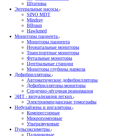
Штативы
Энтеральные насосы
SINO MDT
Mindray
BBraun
Hawkmed
Мониторы пациента
Мониторы пациента
Неонатальные мониторы
Транспортные мониторы
Фетальные мониторы
Центральные станции
Мониторы глубины наркоза
Дефибрилляторы
Автоматические дефибрилляторы
Дефибрилляторы-мониторы
Сердечно-лёгочная реанимация
ЭИТ - визуализация легких
Электроимпедансные томографы
Небулайзеры и ингаляторы
Компрессорные
Микропомповые
Ультразвуковые
Пульсоксиметры
Пальчиковые