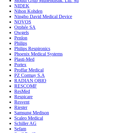
Modül Grup Mühendislik. Ltd. Şti
NIDEK
Nihon Kohden
Ningbo David Medical Device
NOVOS
Orphée SA
Owgels
Penlon
Philips
Philips Respironics
Phoenix Medical Systems
Plasti-Med
Portex
Proffar Medical
PZ Cormay S.A
RADIAN QBIO
RESCOMF
ResMed
Respicare
Resvent
Riester
Samsung Medison
Scaleo Medical
Schiller AG
Sefam