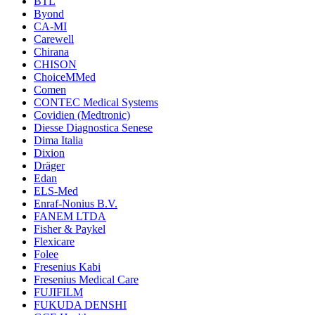
BTL
Byond
CA-MI
Carewell
Chirana
CHISON
ChoiceMMed
Comen
CONTEC Medical Systems
Covidien (Medtronic)
Diesse Diagnostica Senese
Dima Italia
Dixion
Dräger
Edan
ELS-Med
Enraf-Nonius B.V.
FANEM LTDA
Fisher & Paykel
Flexicare
Folee
Fresenius Kabi
Fresenius Medical Care
FUJIFILM
FUKUDA DENSHI