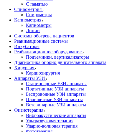
С памятью
Спирометрия
Спирометры
Капнометрия
Капнометры
Линии
Системы обогрева пациентов
Реанимационные системы
Инкубаторы
Реабилитационное оборудование
Подъемники, вертикализаторы
Диагностика опорно-двигательного аппарата
Хирургия
Кардиохирургия
Аппараты УЗИ
Стационарные УЗИ аппараты
Портативные УЗИ аппараты
Беспроводные УЗИ аппараты
Планшетные УЗИ аппараты
Ветеринарные УЗИ аппараты
Физиотерапия
Виброакустические аппараты
Ультразвуковая терапия
Ударно-волновая терапия
Фототерапия