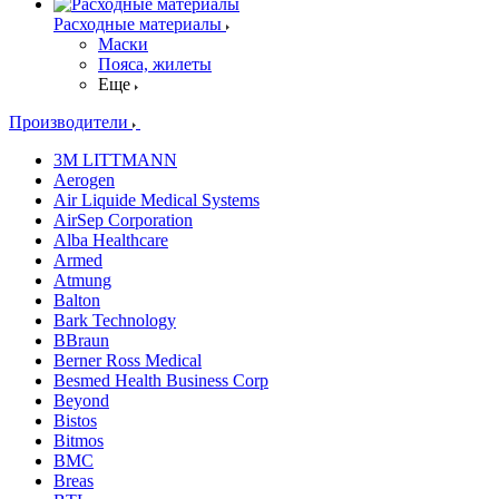
Расходные материалы
Маски
Пояса, жилеты
Еще
Производители
3M LITTMANN
Aerogen
Air Liquide Medical Systems
AirSep Corporation
Alba Healthcare
Armed
Atmung
Balton
Bark Technology
BBraun
Berner Ross Medical
Besmed Health Business Corp
Beyond
Bistos
Bitmos
BMC
Breas