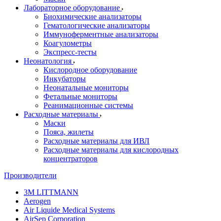
Лабораторное оборудование
Биохимические анализаторы
Гематологические анализаторы
Иммуноферментные анализаторы
Коагулометры
Экспресс-тесты
Неонатология
Кислородное оборудование
Инкубаторы
Неонатальные мониторы
Фетальные мониторы
Реанимационные системы
Расходные материалы
Маски
Пояса, жилеты
Расходные материалы для ИВЛ
Расходные материалы для кислородных
концентраторов
Производители
3M LITTMANN
Aerogen
Air Liquide Medical Systems
AirSep Corporation