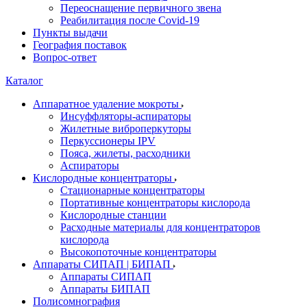
Переоснащение первичного звена
Реабилитация после Covid-19
Пункты выдачи
География поставок
Вопрос-ответ
Каталог
Аппаратное удаление мокроты
Инсуффляторы-аспираторы
Жилетные виброперкуторы
Перкуссионеры IPV
Пояса, жилеты, расходники
Аспираторы
Кислородные концентраторы
Стационарные концентраторы
Портативные концентраторы кислорода
Кислородные станции
Расходные материалы для концентраторов
кислорода
Высокопоточные концентраторы
Аппараты СИПАП | БИПАП
Аппараты СИПАП
Аппараты БИПАП
Полисомнография