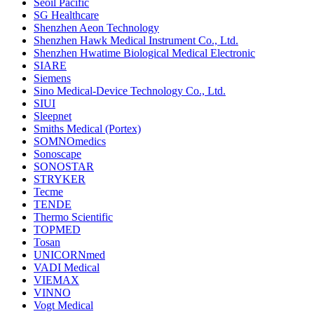
Seoil Pacific
SG Healthcare
Shenzhen Aeon Technology
Shenzhen Hawk Medical Instrument Co., Ltd.
Shenzhen Hwatime Biological Medical Electronic
SIARE
Siemens
Sino Medical-Device Technology Co., Ltd.
SIUI
Sleepnet
Smiths Medical (Portex)
SOMNOmedics
Sonoscape
SONOSTAR
STRYKER
Tecme
TENDE
Thermo Scientific
TOPMED
Tosan
UNICORNmed
VADI Medical
VIEMAX
VINNO
Vogt Medical