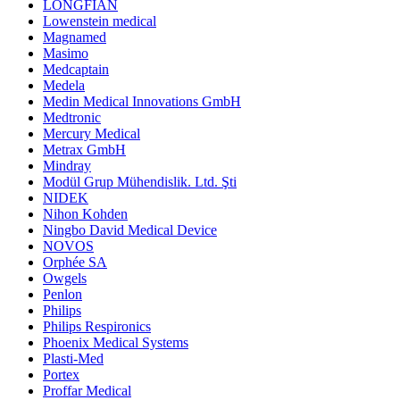
LONGFIAN
Lowenstein medical
Magnamed
Masimo
Medcaptain
Medela
Medin Medical Innovations GmbH
Medtronic
Mercury Medical
Metrax GmbH
Mindray
Modül Grup Mühendislik. Ltd. Şti
NIDEK
Nihon Kohden
Ningbo David Medical Device
NOVOS
Orphée SA
Owgels
Penlon
Philips
Philips Respironics
Phoenix Medical Systems
Plasti-Med
Portex
Proffar Medical