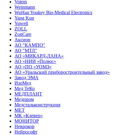
Votem
Weinmann
WuHan Youkey Bio-Medical Electronics
Yang Kun
Yuwell
ZOLL
ZonCare
Аксион
АО "КАМПО"
АО "МТЛ"
АО «МИКАРД-ЛАНА»
АО «НИИ «Полюс»
АО «ПО «УОМЗ»
АО «Уральский приборостроительный завод»
Завод ЭМА
ИзоМед
Мед ТеКо
МЕДПЛАНТ
Медпром
Медстальконструкция
МЕТ
МК «Клевер»
МОНИТОР
Неврокор
Нейрософт