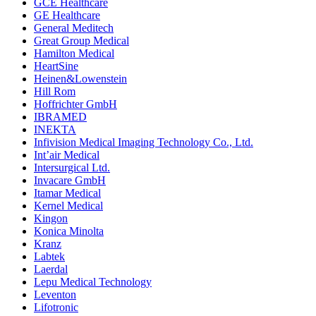
GCE Healthcare
GE Healthcare
General Meditech
Great Group Medical
Hamilton Medical
HeartSine
Heinen&Lowenstein
Hill Rom
Hoffrichter GmbH
IBRAMED
INEKTA
Infivision Medical Imaging Technology Co., Ltd.
Int’air Medical
Intersurgical Ltd.
Invacare GmbH
Itamar Medical
Kernel Medical
Kingon
Konica Minolta
Kranz
Labtek
Laerdal
Lepu Medical Technology
Leventon
Lifotronic