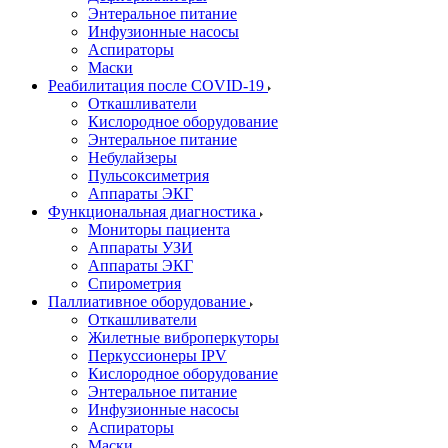
Энтеральное питание
Инфузионные насосы
Аспираторы
Маски
Реабилитация после COVID-19
Откашливатели
Кислородное оборудование
Энтеральное питание
Небулайзеры
Пульсоксиметрия
Аппараты ЭКГ
Функциональная диагностика
Мониторы пациента
Аппараты УЗИ
Аппараты ЭКГ
Спирометрия
Паллиативное оборудование
Откашливатели
Жилетные виброперкуторы
Перкуссионеры IPV
Кислородное оборудование
Энтеральное питание
Инфузионные насосы
Аспираторы
Маски