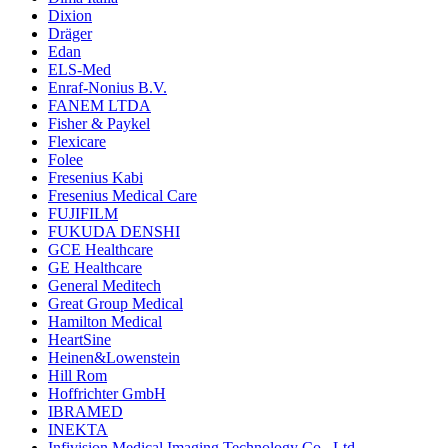
Dixion
Dräger
Edan
ELS-Med
Enraf-Nonius B.V.
FANEM LTDA
Fisher & Paykel
Flexicare
Folee
Fresenius Kabi
Fresenius Medical Care
FUJIFILM
FUKUDA DENSHI
GCE Healthcare
GE Healthcare
General Meditech
Great Group Medical
Hamilton Medical
HeartSine
Heinen&Lowenstein
Hill Rom
Hoffrichter GmbH
IBRAMED
INEKTA
Infivision Medical Imaging Technology Co., Ltd.