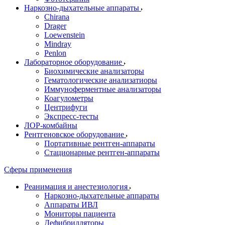
Наркозно-дыхательные аппараты
Chirana
Drager
Loewenstein
Mindray
Penlon
Лабораторное оборудование
Биохимические анализаторы
Гематологические анализатиоры
Иммуноферментные анализаторы
Коагулометры
Центрифуги
Экспресс-тесты
ЛОР-комбайны
Рентгеновское оборудование
Портативные рентген-аппараты
Стационарные рентген-аппараты
Сферы применения
Реанимация и анестезиология
Наркозно-дыхательные аппараты
Аппараты ИВЛ
Мониторы пациента
Дефибрилляторы