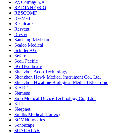
PZ Cormay S.A
RADIAN QBIO
RESCOMF
ResMed
Respicare
Resvent
Riester
Samsung Medison
Scaleo Medical
Schiller AG
Sefam
Seoil Pacific
SG Healthcare
Shenzhen Aeon Technology
Shenzhen Hawk Medical Instrument Co., Ltd.
Shenzhen Hwatime Biological Medical Electronic
SIARE
Siemens
Sino Medical-Device Technology Co., Ltd.
SIUI
Sleepnet
Smiths Medical (Portex)
SOMNOmedics
Sonoscape
SONOSTAR