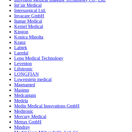
Int’air Medical
Intersurgical Ltd.
Invacare GmbH
Itamar Medical
Kernel Medical
Kingon
Konica Minolta
Kranz
Labtek
Laerdal
Lepu Medical Technology
Leventon
Lifotronic
LONGFIAN
Lowenstein medical
Magnamed
Masimo
Medcaptain
Medela
Medin Medical Innovations GmbH
Medtronic
Mercury Medical
Metrax GmbH
Mindray