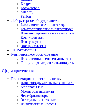
Drager
Loewenstein
Mindray
Penlon
Лабораторное оборудование
Биохимические анализаторы
Гематологические анализатиоры
Иммуноферментные анализаторы
Коагулометры
Центрифуги
Экспресс-тесты
ЛОР-комбайны
Рентгеновское оборудование
Портативные рентген-аппараты
Стационарные рентген-аппараты
Сферы применения
Реанимация и анестезиология
Наркозно-дыхательные аппараты
Аппараты ИВЛ
Мониторы пациента
Дефибрилляторы
Энтеральное питание
Инфузионные насосы