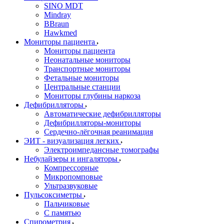
SINO MDT
Mindray
BBraun
Hawkmed
Мониторы пациента
Мониторы пациента
Неонатальные мониторы
Транспортные мониторы
Фетальные мониторы
Центральные станции
Мониторы глубины наркоза
Дефибрилляторы
Автоматические дефибрилляторы
Дефибрилляторы-мониторы
Сердечно-лёгочная реанимация
ЭИТ - визуализация легких
Электроимпедансные томографы
Небулайзеры и ингаляторы
Компрессорные
Микропомповые
Ультразвуковые
Пульсоксиметры
Пальчиковые
С памятью
Спирометрия