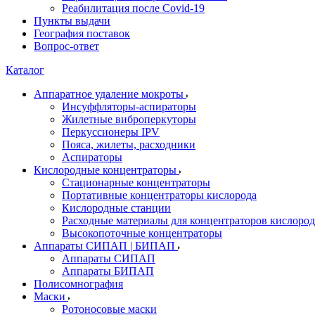
Реабилитация после Covid-19
Пункты выдачи
География поставок
Вопрос-ответ
Каталог
Аппаратное удаление мокроты
Инсуффляторы-аспираторы
Жилетные виброперкуторы
Перкуссионеры IPV
Пояса, жилеты, расходники
Аспираторы
Кислородные концентраторы
Стационарные концентраторы
Портативные концентраторы кислорода
Кислородные станции
Расходные материалы для концентраторов кислород
Высокопоточные концентраторы
Аппараты СИПАП | БИПАП
Аппараты СИПАП
Аппараты БИПАП
Полисомнография
Маски
Ротоносовые маски