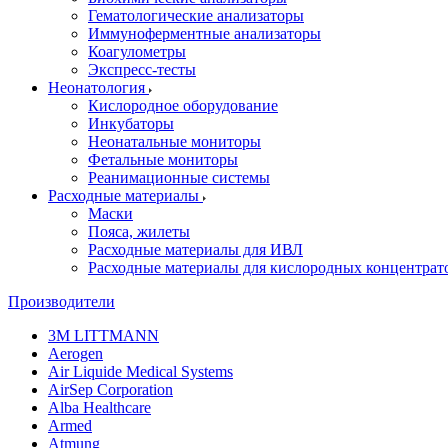
Гематологические анализаторы
Иммуноферментные анализаторы
Коагулометры
Экспресс-тесты
Неонатология
Кислородное оборудование
Инкубаторы
Неонатальные мониторы
Фетальные мониторы
Реанимационные системы
Расходные материалы
Маски
Пояса, жилеты
Расходные материалы для ИВЛ
Расходные материалы для кислородных концентрат
Производители
3M LITTMANN
Aerogen
Air Liquide Medical Systems
AirSep Corporation
Alba Healthcare
Armed
Atmung