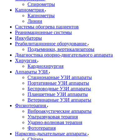
Спирометры
Капнометрия
Капнометры
Линии
Системы обогрева пациентов
Реанимационные системы
Инкубаторы
Реабилитационное оборудование
Подъемники, вертикализаторы
Диагностика опорно-двигательного аппарата
Хирургия
Кардиохирургия
Аппараты УЗИ
Стационарные УЗИ аппараты
Портативные УЗИ аппараты
Беспроводные УЗИ аппараты
Планшетные УЗИ аппараты
Ветеринарные УЗИ аппараты
Физиотерапия
Виброакустические аппараты
Ультразвуковая терапия
Ударно-волновая терапия
Фототерапия
Наркозно-дыхательные аппараты
Chirana