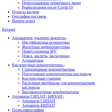
Переоснащение первичного звена
Реабилитация после Covid-19
Пункты выдачи
География поставок
Вопрос-ответ
Каталог
Аппаратное удаление мокроты
Инсуффляторы-аспираторы
Жилетные виброперкуторы
Перкуссионеры IPV
Пояса, жилеты, расходники
Аспираторы
Кислородные концентраторы
Стационарные концентраторы
Портативные концентраторы кислорода
Кислородные станции
Расходные материалы для концентраторов
кислорода
Высокопоточные концентраторы
Аппараты СИПАП | БИПАП
Аппараты СИПАП
Аппараты БИПАП
Полисомнография