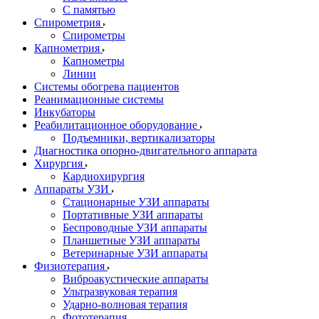
С памятью
Спирометрия
Спирометры
Капнометрия
Капнометры
Линии
Системы обогрева пациентов
Реанимационные системы
Инкубаторы
Реабилитационное оборудование
Подъемники, вертикализаторы
Диагностика опорно-двигательного аппарата
Хирургия
Кардиохирургия
Аппараты УЗИ
Стационарные УЗИ аппараты
Портативные УЗИ аппараты
Беспроводные УЗИ аппараты
Планшетные УЗИ аппараты
Ветеринарные УЗИ аппараты
Физиотерапия
Виброакустические аппараты
Ультразвуковая терапия
Ударно-волновая терапия
Фототерапия