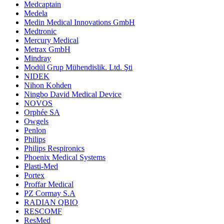
Medcaptain
Medela
Medin Medical Innovations GmbH
Medtronic
Mercury Medical
Metrax GmbH
Mindray
Modül Grup Mühendislik. Ltd. Şti
NIDEK
Nihon Kohden
Ningbo David Medical Device
NOVOS
Orphée SA
Owgels
Penlon
Philips
Philips Respironics
Phoenix Medical Systems
Plasti-Med
Portex
Proffar Medical
PZ Cormay S.A
RADIAN QBIO
RESCOMF
ResMed