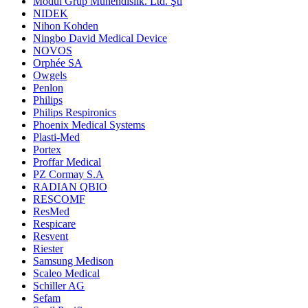
Modül Grup Mühendislik. Ltd. Şti
NIDEK
Nihon Kohden
Ningbo David Medical Device
NOVOS
Orphée SA
Owgels
Penlon
Philips
Philips Respironics
Phoenix Medical Systems
Plasti-Med
Portex
Proffar Medical
PZ Cormay S.A
RADIAN QBIO
RESCOMF
ResMed
Respicare
Resvent
Riester
Samsung Medison
Scaleo Medical
Schiller AG
Sefam