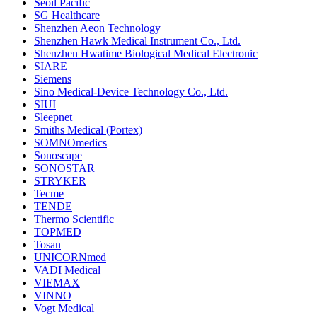
Seoil Pacific
SG Healthcare
Shenzhen Aeon Technology
Shenzhen Hawk Medical Instrument Co., Ltd.
Shenzhen Hwatime Biological Medical Electronic
SIARE
Siemens
Sino Medical-Device Technology Co., Ltd.
SIUI
Sleepnet
Smiths Medical (Portex)
SOMNOmedics
Sonoscape
SONOSTAR
STRYKER
Tecme
TENDE
Thermo Scientific
TOPMED
Tosan
UNICORNmed
VADI Medical
VIEMAX
VINNO
Vogt Medical