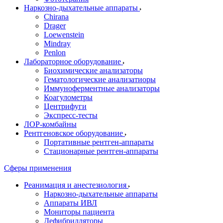
Наркозно-дыхательные аппараты
Chirana
Drager
Loewenstein
Mindray
Penlon
Лабораторное оборудование
Биохимические анализаторы
Гематологические анализатиоры
Иммуноферментные анализаторы
Коагулометры
Центрифуги
Экспресс-тесты
ЛОР-комбайны
Рентгеновское оборудование
Портативные рентген-аппараты
Стационарные рентген-аппараты
Сферы применения
Реанимация и анестезиология
Наркозно-дыхательные аппараты
Аппараты ИВЛ
Мониторы пациента
Дефибрилляторы