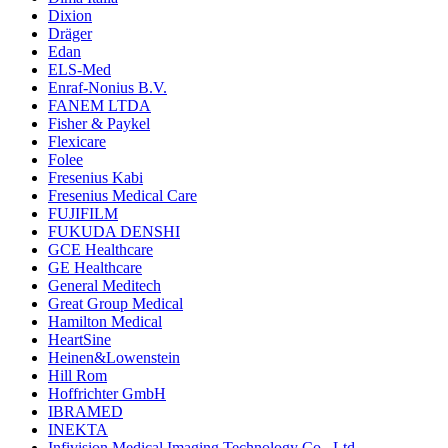
Dixion
Dräger
Edan
ELS-Med
Enraf-Nonius B.V.
FANEM LTDA
Fisher & Paykel
Flexicare
Folee
Fresenius Kabi
Fresenius Medical Care
FUJIFILM
FUKUDA DENSHI
GCE Healthcare
GE Healthcare
General Meditech
Great Group Medical
Hamilton Medical
HeartSine
Heinen&Lowenstein
Hill Rom
Hoffrichter GmbH
IBRAMED
INEKTA
Infivision Medical Imaging Technology Co., Ltd.