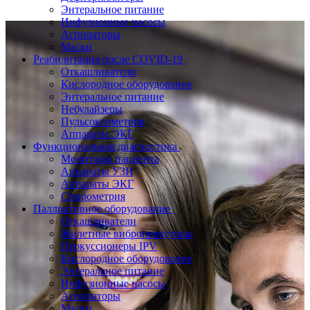
Энтеральное питание
Инфузионные насосы
Аспираторы
Маски
Реабилитация после COVID-19
Откашливатели
Кислородное оборудование
Энтеральное питание
Небулайзеры
Пульсоксиметрия
Аппараты ЭКГ
Функциональная диагностика
Мониторы пациента
Аппараты УЗИ
Аппараты ЭКГ
Спирометрия
Паллиативное оборудование
Откашливатели
Жилетные виброперкуторы
Перкуссионеры IPV
Кислородное оборудование
Энтеральное питание
Инфузионные насосы
Аспираторы
Маски