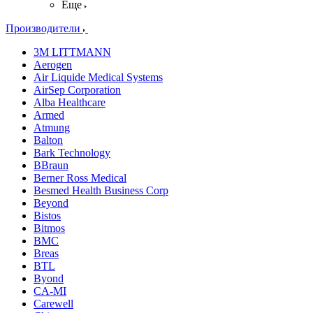
Еще
Производители
3M LITTMANN
Aerogen
Air Liquide Medical Systems
AirSep Corporation
Alba Healthcare
Armed
Atmung
Balton
Bark Technology
BBraun
Berner Ross Medical
Besmed Health Business Corp
Beyond
Bistos
Bitmos
BMC
Breas
BTL
Byond
CA-MI
Carewell