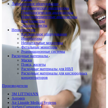
Лабораторное оборудование
Биохимические анализаторы
Гематологические анализаторы
Иммуноферментные анализаторы
Коагулометры
Экспресс-тесты
Неонатология
Кислородное оборудование
Инкубаторы
Неонатальные мониторы
Фетальные мониторы
Реанимационные системы
Расходные материалы
Маски
Пояса, жилеты
Расходные материалы для ИВЛ
Расходные материалы для кислородных
концентраторов
Производители
3M LITTMANN
Aerogen
Air Liquide Medical Systems
AirSep Corporation