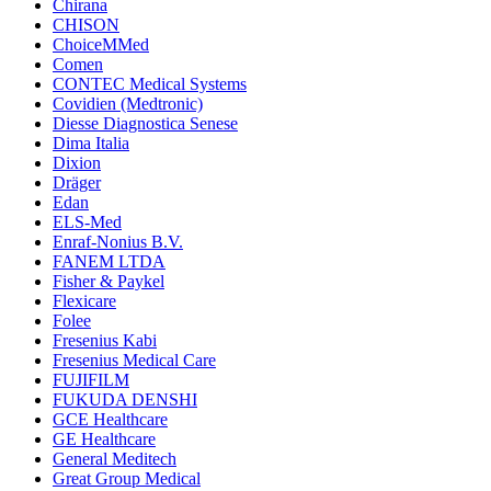
Chirana
CHISON
ChoiceMMed
Comen
CONTEC Medical Systems
Covidien (Medtronic)
Diesse Diagnostica Senese
Dima Italia
Dixion
Dräger
Edan
ELS-Med
Enraf-Nonius B.V.
FANEM LTDA
Fisher & Paykel
Flexicare
Folee
Fresenius Kabi
Fresenius Medical Care
FUJIFILM
FUKUDA DENSHI
GCE Healthcare
GE Healthcare
General Meditech
Great Group Medical