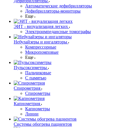
Дефибрилляторы
Автоматические дефибрилляторы
Дефибрилляторы-мониторы
Еще
ЭИТ - визуализация легких
Электроимпедансные томографы
Небулайзеры и ингаляторы
Компрессорные
Микропомповые
Еще
Пульсоксиметры
Пальчиковые
С памятью
Спирометрия
Спирометры
Капнометрия
Капнометры
Линии
Системы обогрева пациентов