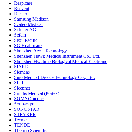
Respicare
Resvent
Riester
Samsung Medison
Scaleo Medical
Schiller AG
Sefam
Seoil Pacific
SG Healthcare
Shenzhen Aeon Technology
Shenzhen Hawk Medical Instrument Co., Ltd.
Shenzhen Hwatime Biological Medical Electronic
SIARE
Siemens
Sino Medical-Device Technology Co., Ltd.
SIUI
Sleepnet
Smiths Medical (Portex)
SOMNOmedics
Sonoscape
SONOSTAR
STRYKER
Tecme
TENDE
Thermo Scientific