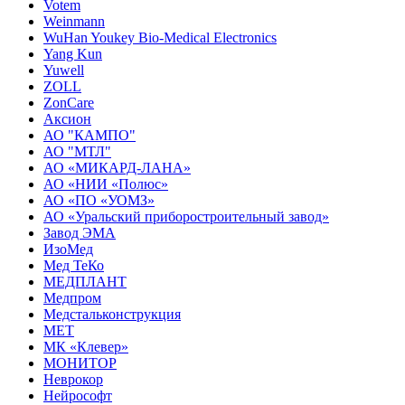
Votem
Weinmann
WuHan Youkey Bio-Medical Electronics
Yang Kun
Yuwell
ZOLL
ZonCare
Аксион
АО "КАМПО"
АО "МТЛ"
АО «МИКАРД-ЛАНА»
АО «НИИ «Полюс»
АО «ПО «УОМЗ»
АО «Уральский приборостроительный завод»
Завод ЭМА
ИзоМед
Мед ТеКо
МЕДПЛАНТ
Медпром
Медстальконструкция
МЕТ
МК «Клевер»
МОНИТОР
Неврокор
Нейрософт