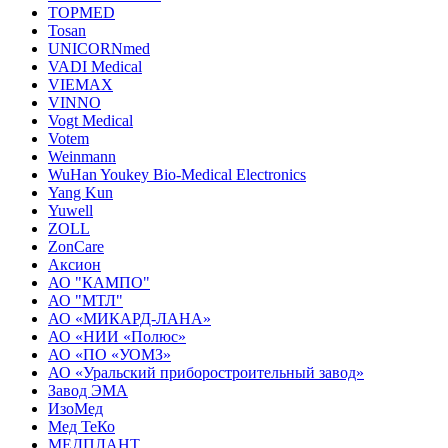
TOPMED
Tosan
UNICORNmed
VADI Medical
VIEMAX
VINNO
Vogt Medical
Votem
Weinmann
WuHan Youkey Bio-Medical Electronics
Yang Kun
Yuwell
ZOLL
ZonCare
Аксион
АО "КАМПО"
АО "МТЛ"
АО «МИКАРД-ЛАНА»
АО «НИИ «Полюс»
АО «ПО «УОМЗ»
АО «Уральский приборостроительный завод»
Завод ЭМА
ИзоМед
Мед ТеКо
МЕДПЛАНТ