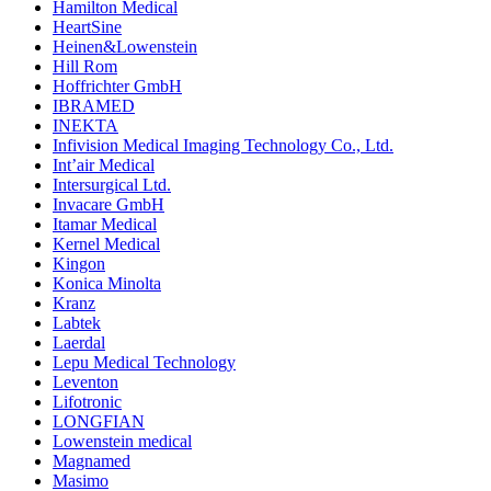
Hamilton Medical
HeartSine
Heinen&Lowenstein
Hill Rom
Hoffrichter GmbH
IBRAMED
INEKTA
Infivision Medical Imaging Technology Co., Ltd.
Int’air Medical
Intersurgical Ltd.
Invacare GmbH
Itamar Medical
Kernel Medical
Kingon
Konica Minolta
Kranz
Labtek
Laerdal
Lepu Medical Technology
Leventon
Lifotronic
LONGFIAN
Lowenstein medical
Magnamed
Masimo