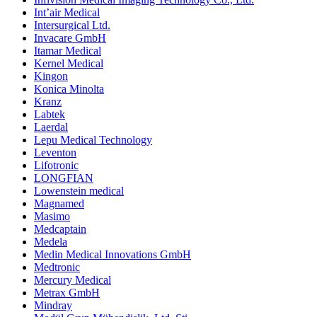
Int’air Medical
Intersurgical Ltd.
Invacare GmbH
Itamar Medical
Kernel Medical
Kingon
Konica Minolta
Kranz
Labtek
Laerdal
Lepu Medical Technology
Leventon
Lifotronic
LONGFIAN
Lowenstein medical
Magnamed
Masimo
Medcaptain
Medela
Medin Medical Innovations GmbH
Medtronic
Mercury Medical
Metrax GmbH
Mindray