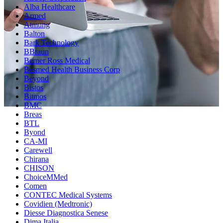
Alba Healthcare
Armed
Atmung
Balton
Bark Technology
BBraun
Berner Ross Medical
Besmed Health Business Corp
Beyond
Bistos
Bitmos
BMC
Breas
BTL
Byond
CA-MI
Carewell
Chirana
CHISON
ChoiceMMed
Comen
CONTEC Medical Systems
Covidien (Medtronic)
Diesse Diagnostica Senese
Dima Italia