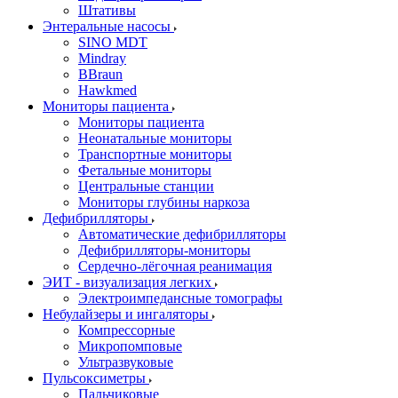
Штативы
Энтеральные насосы
SINO MDT
Mindray
BBraun
Hawkmed
Мониторы пациента
Мониторы пациента
Неонатальные мониторы
Транспортные мониторы
Фетальные мониторы
Центральные станции
Мониторы глубины наркоза
Дефибрилляторы
Автоматические дефибрилляторы
Дефибрилляторы-мониторы
Сердечно-лёгочная реанимация
ЭИТ - визуализация легких
Электроимпедансные томографы
Небулайзеры и ингаляторы
Компрессорные
Микропомповые
Ультразвуковые
Пульсоксиметры
Пальчиковые