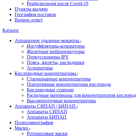
Реабилитация после Covid-19
Пункты выдачи
География поставок
Вопрос-ответ
Каталог
Аппаратное удаление мокроты
Инсуффляторы-аспираторы
Жилетные виброперкуторы
Перкуссионеры IPV
Пояса, жилеты, расходники
Аспираторы
Кислородные концентраторы
Стационарные концентраторы
Портативные концентраторы кислорода
Кислородные станции
Расходные материалы для концентраторов кислород
Высокопоточные концентраторы
Аппараты СИПАП | БИПАП
Аппараты СИПАП
Аппараты БИПАП
Полисомнография
Маски
Ротоносовые маски