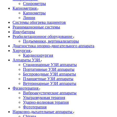
Спирометры
Капнометрия
Капнометры
Линии
Системы обогрева пациентов
Реанимационные системы
Инкубаторы
Реабилитационное оборудование
Подъемники, вертикализаторы
Диагностика опорно-двигательного аппарата
Хирургия
Кардиохирургия
Аппараты УЗИ
Стационарные УЗИ аппараты
Портативные УЗИ аппараты
Беспроводные УЗИ аппараты
Планшетные УЗИ аппараты
Ветеринарные УЗИ аппараты
Физиотерапия
Виброакустические аппараты
Ультразвуковая терапия
Ударно-волновая терапия
Фототерапия
Наркозно-дыхательные аппараты
Chirana