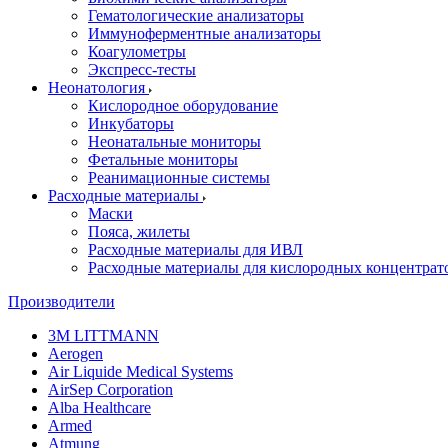
Гематологические анализаторы
Иммуноферментные анализаторы
Коагулометры
Экспресс-тесты
Неонатология
Кислородное оборудование
Инкубаторы
Неонатальные мониторы
Фетальные мониторы
Реанимационные системы
Расходные материалы
Маски
Пояса, жилеты
Расходные материалы для ИВЛ
Расходные материалы для кислородных концентрат
Производители
3M LITTMANN
Aerogen
Air Liquide Medical Systems
AirSep Corporation
Alba Healthcare
Armed
Atmung