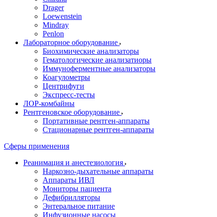
Drager
Loewenstein
Mindray
Penlon
Лабораторное оборудование
Биохимические анализаторы
Гематологические анализатиоры
Иммуноферментные анализаторы
Коагулометры
Центрифуги
Экспресс-тесты
ЛОР-комбайны
Рентгеновское оборудование
Портативные рентген-аппараты
Стационарные рентген-аппараты
Сферы применения
Реанимация и анестезиология
Наркозно-дыхательные аппараты
Аппараты ИВЛ
Мониторы пациента
Дефибрилляторы
Энтеральное питание
Инфузионные насосы