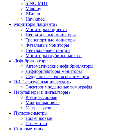
SINO MDT
Mindray
BBraun
Hawkmed
Мониторы пациента
Мониторы пациента
Неонатальные мониторы
Транспортные мониторы
Фетальные мониторы
Центральные станции
Мониторы глубины наркоза
Дефибрилляторы
Автоматические дефибрилляторы
Дефибрилляторы-мониторы
Сердечно-лёгочная реанимация
ЭИТ - визуализация легких
Электроимпедансные томографы
Небулайзеры и ингаляторы
Компрессорные
Микропомповые
Ультразвуковые
Пульсоксиметры
Пальчиковые
С памятью
Спирометрия