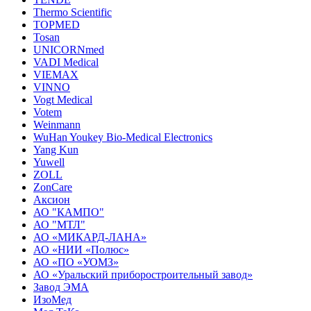
Thermo Scientific
TOPMED
Tosan
UNICORNmed
VADI Medical
VIEMAX
VINNO
Vogt Medical
Votem
Weinmann
WuHan Youkey Bio-Medical Electronics
Yang Kun
Yuwell
ZOLL
ZonCare
Аксион
АО "КАМПО"
АО "МТЛ"
АО «МИКАРД-ЛАНА»
АО «НИИ «Полюс»
АО «ПО «УОМЗ»
АО «Уральский приборостроительный завод»
Завод ЭМА
ИзоМед