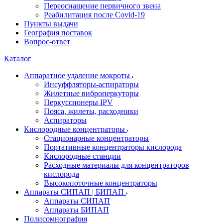
Переоснащение первичного звена
Реабилитация после Covid-19
Пункты выдачи
География поставок
Вопрос-ответ
Каталог
Аппаратное удаление мокроты
Инсуффляторы-аспираторы
Жилетные виброперкуторы
Перкуссионеры IPV
Пояса, жилеты, расходники
Аспираторы
Кислородные концентраторы
Стационарные концентраторы
Портативные концентраторы кислорода
Кислородные станции
Расходные материалы для концентраторов
кислорода
Высокопоточные концентраторы
Аппараты СИПАП | БИПАП
Аппараты СИПАП
Аппараты БИПАП
Полисомнография