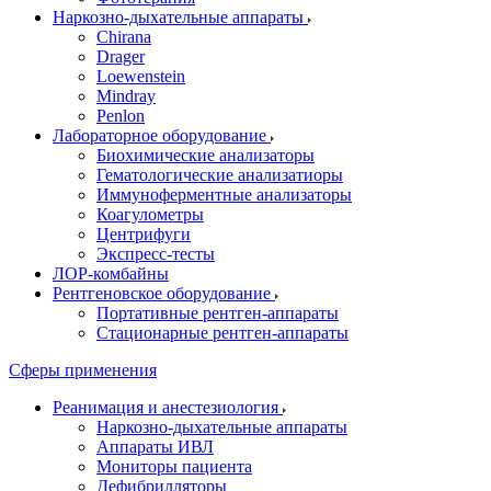
Наркозно-дыхательные аппараты
Chirana
Drager
Loewenstein
Mindray
Penlon
Лабораторное оборудование
Биохимические анализаторы
Гематологические анализатиоры
Иммуноферментные анализаторы
Коагулометры
Центрифуги
Экспресс-тесты
ЛОР-комбайны
Рентгеновское оборудование
Портативные рентген-аппараты
Стационарные рентген-аппараты
Сферы применения
Реанимация и анестезиология
Наркозно-дыхательные аппараты
Аппараты ИВЛ
Мониторы пациента
Дефибрилляторы