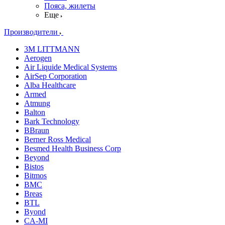
Пояса, жилеты
Еще
Производители
3M LITTMANN
Aerogen
Air Liquide Medical Systems
AirSep Corporation
Alba Healthcare
Armed
Atmung
Balton
Bark Technology
BBraun
Berner Ross Medical
Besmed Health Business Corp
Beyond
Bistos
Bitmos
BMC
Breas
BTL
Byond
CA-MI