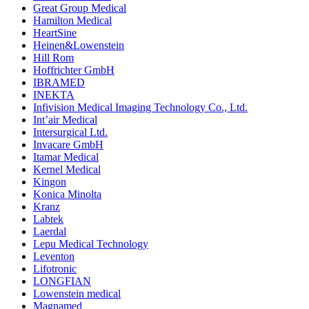
Great Group Medical
Hamilton Medical
HeartSine
Heinen&Lowenstein
Hill Rom
Hoffrichter GmbH
IBRAMED
INEKTA
Infivision Medical Imaging Technology Co., Ltd.
Int’air Medical
Intersurgical Ltd.
Invacare GmbH
Itamar Medical
Kernel Medical
Kingon
Konica Minolta
Kranz
Labtek
Laerdal
Lepu Medical Technology
Leventon
Lifotronic
LONGFIAN
Lowenstein medical
Magnamed