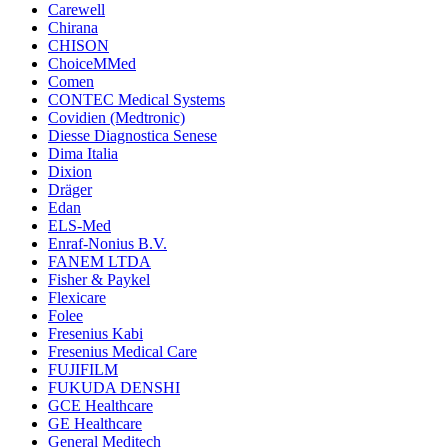
Carewell
Chirana
CHISON
ChoiceMMed
Comen
CONTEC Medical Systems
Covidien (Medtronic)
Diesse Diagnostica Senese
Dima Italia
Dixion
Dräger
Edan
ELS-Med
Enraf-Nonius B.V.
FANEM LTDA
Fisher & Paykel
Flexicare
Folee
Fresenius Kabi
Fresenius Medical Care
FUJIFILM
FUKUDA DENSHI
GCE Healthcare
GE Healthcare
General Meditech