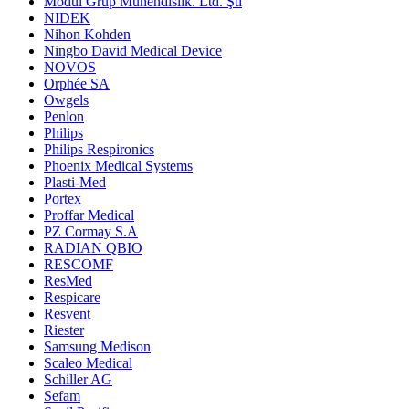
Modül Grup Mühendislik. Ltd. Şti
NIDEK
Nihon Kohden
Ningbo David Medical Device
NOVOS
Orphée SA
Owgels
Penlon
Philips
Philips Respironics
Phoenix Medical Systems
Plasti-Med
Portex
Proffar Medical
PZ Cormay S.A
RADIAN QBIO
RESCOMF
ResMed
Respicare
Resvent
Riester
Samsung Medison
Scaleo Medical
Schiller AG
Sefam