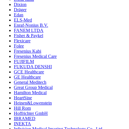
Dixion
Dräger
Edan
ELS-Med
Enraf-Nonius B.V.
FANEM LTDA
Fisher & Paykel
Flexicare
Folee
Fresenius Kabi
Fresenius Medical Care
FUJIFILM
FUKUDA DENSHI
GCE Healthcare
GE Healthcare
General Meditech
Great Group Medical
Hamilton Medical
HeartSine
Heinen&Lowenstein
Hill Rom
Hoffrichter GmbH
IBRAMED
INEKTA
Infivision Medical Imaging Technology Co., Ltd.