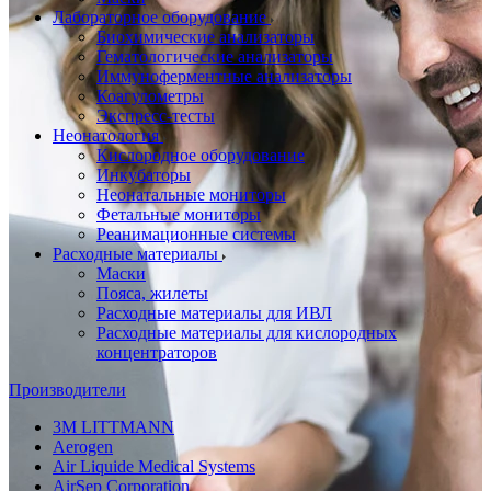
Лабораторное оборудование
Биохимические анализаторы
Гематологические анализаторы
Иммуноферментные анализаторы
Коагулометры
Экспресс-тесты
Неонатология
Кислородное оборудование
Инкубаторы
Неонатальные мониторы
Фетальные мониторы
Реанимационные системы
Расходные материалы
Маски
Пояса, жилеты
Расходные материалы для ИВЛ
Расходные материалы для кислородных
концентраторов
Производители
3M LITTMANN
Aerogen
Air Liquide Medical Systems
AirSep Corporation