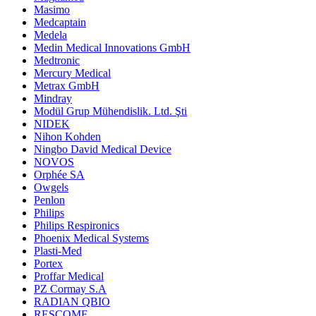
Masimo
Medcaptain
Medela
Medin Medical Innovations GmbH
Medtronic
Mercury Medical
Metrax GmbH
Mindray
Modül Grup Mühendislik. Ltd. Şti
NIDEK
Nihon Kohden
Ningbo David Medical Device
NOVOS
Orphée SA
Owgels
Penlon
Philips
Philips Respironics
Phoenix Medical Systems
Plasti-Med
Portex
Proffar Medical
PZ Cormay S.A
RADIAN QBIO
RESCOMF