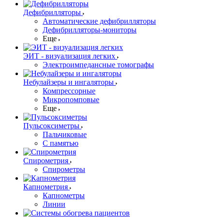
Дефибрилляторы
Автоматические дефибрилляторы
Дефибрилляторы-мониторы
Еще
ЭИТ - визуализация легких
Электроимпедансные томографы
Небулайзеры и ингаляторы
Компрессорные
Микропомповые
Еще
Пульсоксиметры
Пальчиковые
С памятью
Спирометрия
Спирометры
Капнометрия
Капнометры
Линии