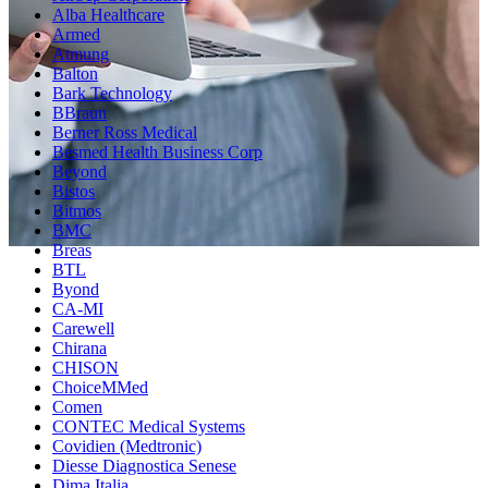
Alba Healthcare
Armed
Atmung
Balton
Bark Technology
BBraun
Berner Ross Medical
Besmed Health Business Corp
Beyond
Bistos
Bitmos
BMC
Breas
BTL
Byond
CA-MI
Carewell
Chirana
CHISON
ChoiceMMed
Comen
CONTEC Medical Systems
Covidien (Medtronic)
Diesse Diagnostica Senese
Dima Italia