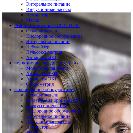
Энтеральное питание
Инфузионные насосы
Аспираторы
Маски
Реабилитация после COVID-19
Откашливатели
Кислородное оборудование
Энтеральное питание
Небулайзеры
Пульсоксиметрия
Аппараты ЭКГ
Функциональная диагностика
Мониторы пациента
Аппараты УЗИ
Аппараты ЭКГ
Спирометрия
Паллиативное оборудование
Откашливатели
Жилетные виброперкуторы
Перкуссионеры IPV
Кислородное оборудование
Энтеральное питание
Инфузионные насосы
Аспираторы
Маски