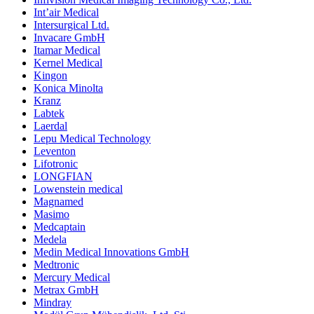
Int’air Medical
Intersurgical Ltd.
Invacare GmbH
Itamar Medical
Kernel Medical
Kingon
Konica Minolta
Kranz
Labtek
Laerdal
Lepu Medical Technology
Leventon
Lifotronic
LONGFIAN
Lowenstein medical
Magnamed
Masimo
Medcaptain
Medela
Medin Medical Innovations GmbH
Medtronic
Mercury Medical
Metrax GmbH
Mindray