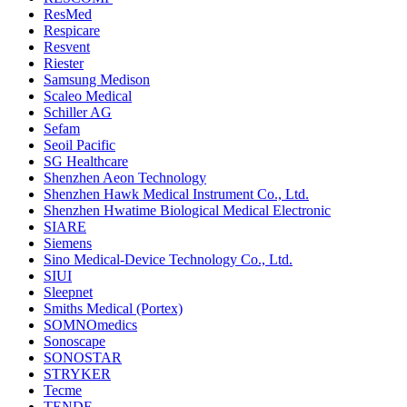
ResMed
Respicare
Resvent
Riester
Samsung Medison
Scaleo Medical
Schiller AG
Sefam
Seoil Pacific
SG Healthcare
Shenzhen Aeon Technology
Shenzhen Hawk Medical Instrument Co., Ltd.
Shenzhen Hwatime Biological Medical Electronic
SIARE
Siemens
Sino Medical-Device Technology Co., Ltd.
SIUI
Sleepnet
Smiths Medical (Portex)
SOMNOmedics
Sonoscape
SONOSTAR
STRYKER
Tecme
TENDE