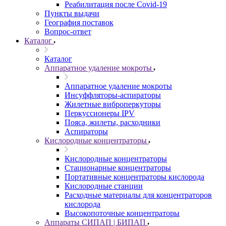
Реабилитация после Covid-19
Пункты выдачи
География поставок
Вопрос-ответ
Каталог
Каталог
Аппаратное удаление мокроты
Аппаратное удаление мокроты
Инсуффляторы-аспираторы
Жилетные виброперкуторы
Перкуссионеры IPV
Пояса, жилеты, расходники
Аспираторы
Кислородные концентраторы
Кислородные концентраторы
Стационарные концентраторы
Портативные концентраторы кислорода
Кислородные станции
Расходные материалы для концентраторов
кислорода
Высокопоточные концентраторы
Аппараты СИПАП | БИПАП