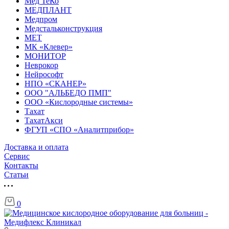
Мед ТеКо
МЕДПЛАНТ
Медпром
Медстальконструкция
МЕТ
МК «Клевер»
МОНИТОР
Неврокор
Нейрософт
НПО «СКАНЕР»
ООО "АЛЬБЕДО ПМП"
ООО «Кислородные системы»
Тахат
ТахатАкси
ФГУП «СПО «Аналитприбор»
Доставка и оплата
Cервис
Контакты
Статьи
0