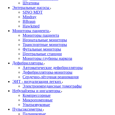
Штативы
Энтеральные насосы
SINO MDT
Mindray
BBraun
Hawkmed
Мониторы пациента
Мониторы пациента
Неонатальные мониторы
Транспортные мониторы
Фетальные мониторы
Центральные станции
Мониторы глубины наркоза
Дефибрилляторы
Автоматические дефибрилляторы
Дефибрилляторы-мониторы
Сердечно-лёгочная реанимация
ЭИТ - визуализация легких
Электроимпедансные томографы
Небулайзеры и ингаляторы
Компрессорные
Микропомповые
Ультразвуковые
Пульсоксиметры
Пальчиковые