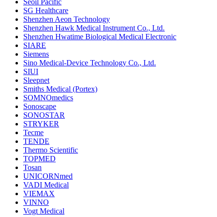
Seoil Pacific
SG Healthcare
Shenzhen Aeon Technology
Shenzhen Hawk Medical Instrument Co., Ltd.
Shenzhen Hwatime Biological Medical Electronic
SIARE
Siemens
Sino Medical-Device Technology Co., Ltd.
SIUI
Sleepnet
Smiths Medical (Portex)
SOMNOmedics
Sonoscape
SONOSTAR
STRYKER
Tecme
TENDE
Thermo Scientific
TOPMED
Tosan
UNICORNmed
VADI Medical
VIEMAX
VINNO
Vogt Medical