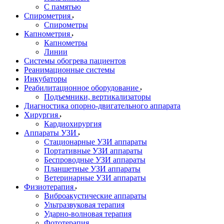
С памятью
Спирометрия
Спирометры
Капнометрия
Капнометры
Линии
Системы обогрева пациентов
Реанимационные системы
Инкубаторы
Реабилитационное оборудование
Подъемники, вертикализаторы
Диагностика опорно-двигательного аппарата
Хирургия
Кардиохирургия
Аппараты УЗИ
Стационарные УЗИ аппараты
Портативные УЗИ аппараты
Беспроводные УЗИ аппараты
Планшетные УЗИ аппараты
Ветеринарные УЗИ аппараты
Физиотерапия
Виброакустические аппараты
Ультразвуковая терапия
Ударно-волновая терапия
Фототерапия