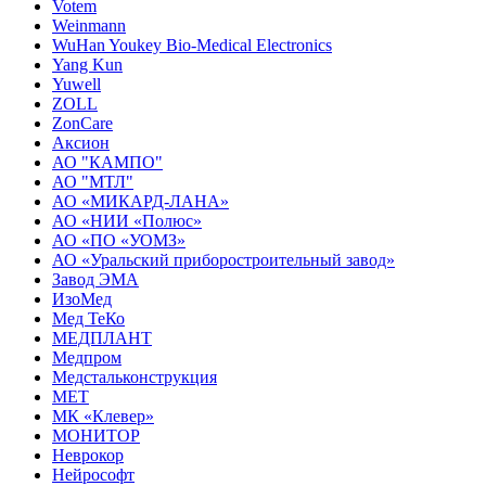
Votem
Weinmann
WuHan Youkey Bio-Medical Electronics
Yang Kun
Yuwell
ZOLL
ZonCare
Аксион
АО "КАМПО"
АО "МТЛ"
АО «МИКАРД-ЛАНА»
АО «НИИ «Полюс»
АО «ПО «УОМЗ»
АО «Уральский приборостроительный завод»
Завод ЭМА
ИзоМед
Мед ТеКо
МЕДПЛАНТ
Медпром
Медстальконструкция
МЕТ
МК «Клевер»
МОНИТОР
Неврокор
Нейрософт