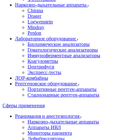
Наркозно-дыхательные аппараты
Chirana
Drager
Loewenstein
Mindray
Penlon
Лабораторное оборудование
Биохимические анализаторы
Гематологические анализатиоры
Иммуноферментные анализаторы
Коагулометры
Центрифуги
Экспресс-тесты
ЛОР-комбайны
Рентгеновское оборудование
Портативные рентген-аппараты
Стационарные рентген-аппараты
Сферы применения
Реанимация и анестезиология
Наркозно-дыхательные аппараты
Аппараты ИВЛ
Мониторы пациента
Дефибрилляторы