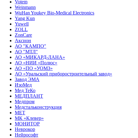
Votem
Weinmann
WuHan Youkey Bio-Medical Electronics
Yang Kun
Yuwell
ZOLL
ZonCare
Аксион
АО "КАМПО"
АО "МТЛ"
АО «МИКАРД-ЛАНА»
АО «НИИ «Полюс»
АО «ПО «УОМЗ»
АО «Уральский приборостроительный завод»
Завод ЭМА
ИзоМед
Мед ТеКо
МЕДПЛАНТ
Медпром
Медстальконструкция
МЕТ
МК «Клевер»
МОНИТОР
Неврокор
Нейрософт