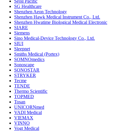
Seoil Pacific
SG Healthcare
Shenzhen Aeon Technology
Shenzhen Hawk Medical Instrument Co., Ltd.
Shenzhen Hwatime Biological Medical Electronic
SIARE
Siemens
Sino Medical-Device Technology Co., Ltd.
SIUI
Sleepnet
Smiths Medical (Portex)
SOMNOmedics
Sonoscape
SONOSTAR
STRYKER
Tecme
TENDE
Thermo Scientific
TOPMED
Tosan
UNICORNmed
VADI Medical
VIEMAX
VINNO
Vogt Medical