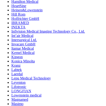
Hamilton Medical
HeartSine
Heinen&Lowenstein
Hill Rom
Hoffrichter GmbH
IBRAMED
INEKTA
Infivision Medical Imaging Technology Co., Ltd.
Int’air Medical
Intersurgical Ltd.
Invacare GmbH
Itamar Medical
Kernel Medical
Kingon
Konica Minolta
Kranz
Labtek
Laerdal
Lepu Medical Technology
Leventon
Lifotronic
LONGFIAN
Lowenstein medical
Magnamed
Masimo