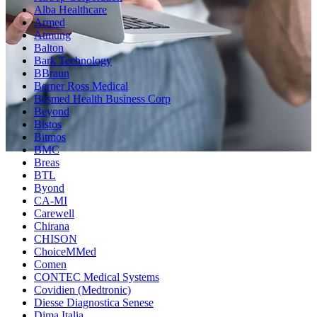
Alba Healthcare
Armed
Atmung
Balton
Bark Technology
BBraun
Berner Ross Medical
Besmed Health Business Corp
Beyond
Bistos
Bitmos
BMC
Breas
BTL
Byond
CA-MI
Carewell
Chirana
CHISON
ChoiceMMed
Comen
CONTEC Medical Systems
Covidien (Medtronic)
Diesse Diagnostica Senese
Dima Italia