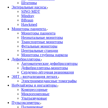
Штативы
Энтеральные насосы
SINO MDT
Mindray
BBraun
Hawkmed
Мониторы пациента
Мониторы пациента
Неонатальные мониторы
Транспортные мониторы
Фетальные мониторы
Центральные станции
Мониторы глубины наркоза
Дефибрилляторы
Автоматические дефибрилляторы
Дефибрилляторы-мониторы
Сердечно-лёгочная реанимация
ЭИТ - визуализация легких
Электроимпедансные томографы
Небулайзеры и ингаляторы
Компрессорные
Микропомповые
Ультразвуковые
Пульсоксиметры
Пальчиковые