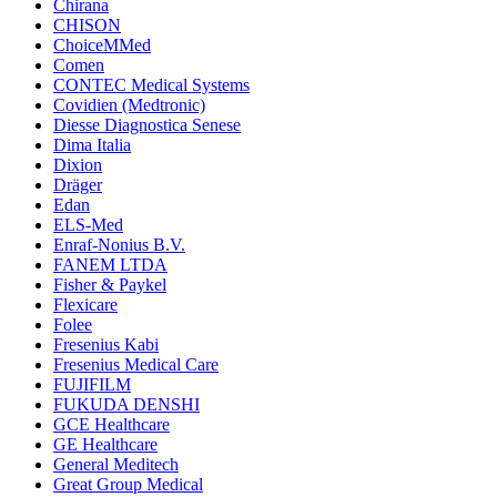
Chirana
CHISON
ChoiceMMed
Comen
CONTEC Medical Systems
Covidien (Medtronic)
Diesse Diagnostica Senese
Dima Italia
Dixion
Dräger
Edan
ELS-Med
Enraf-Nonius B.V.
FANEM LTDA
Fisher & Paykel
Flexicare
Folee
Fresenius Kabi
Fresenius Medical Care
FUJIFILM
FUKUDA DENSHI
GCE Healthcare
GE Healthcare
General Meditech
Great Group Medical