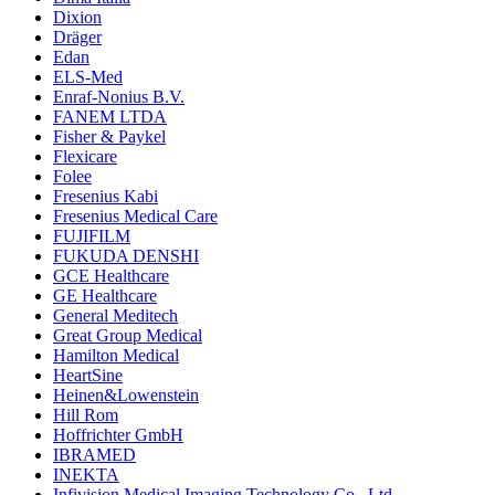
Dixion
Dräger
Edan
ELS-Med
Enraf-Nonius B.V.
FANEM LTDA
Fisher & Paykel
Flexicare
Folee
Fresenius Kabi
Fresenius Medical Care
FUJIFILM
FUKUDA DENSHI
GCE Healthcare
GE Healthcare
General Meditech
Great Group Medical
Hamilton Medical
HeartSine
Heinen&Lowenstein
Hill Rom
Hoffrichter GmbH
IBRAMED
INEKTA
Infivision Medical Imaging Technology Co., Ltd.