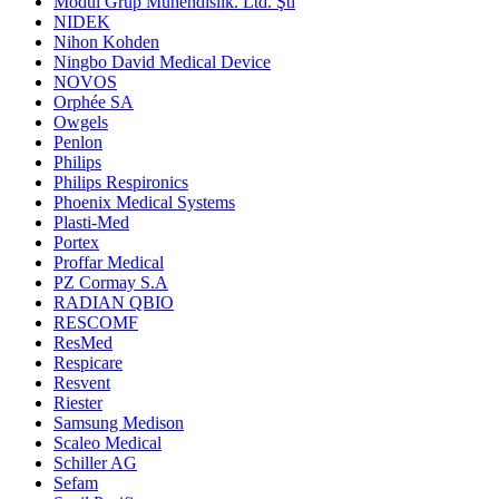
Modül Grup Mühendislik. Ltd. Şti
NIDEK
Nihon Kohden
Ningbo David Medical Device
NOVOS
Orphée SA
Owgels
Penlon
Philips
Philips Respironics
Phoenix Medical Systems
Plasti-Med
Portex
Proffar Medical
PZ Cormay S.A
RADIAN QBIO
RESCOMF
ResMed
Respicare
Resvent
Riester
Samsung Medison
Scaleo Medical
Schiller AG
Sefam