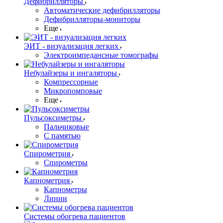
Дефибрилляторы
Автоматические дефибрилляторы
Дефибрилляторы-мониторы
Еще
ЭИТ - визуализация легких
Электроимпедансные томографы
Небулайзеры и ингаляторы
Компрессорные
Микропомповые
Еще
Пульсоксиметры
Пальчиковые
С памятью
Спирометрия
Спирометры
Капнометрия
Капнометры
Линии
Системы обогрева пациентов