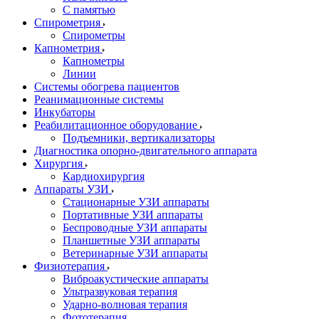
С памятью
Спирометрия
Спирометры
Капнометрия
Капнометры
Линии
Системы обогрева пациентов
Реанимационные системы
Инкубаторы
Реабилитационное оборудование
Подъемники, вертикализаторы
Диагностика опорно-двигательного аппарата
Хирургия
Кардиохирургия
Аппараты УЗИ
Стационарные УЗИ аппараты
Портативные УЗИ аппараты
Беспроводные УЗИ аппараты
Планшетные УЗИ аппараты
Ветеринарные УЗИ аппараты
Физиотерапия
Виброакустические аппараты
Ультразвуковая терапия
Ударно-волновая терапия
Фототерапия