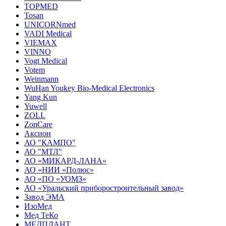
TOPMED
Tosan
UNICORNmed
VADI Medical
VIEMAX
VINNO
Vogt Medical
Votem
Weinmann
WuHan Youkey Bio-Medical Electronics
Yang Kun
Yuwell
ZOLL
ZonCare
Аксион
АО "КАМПО"
АО "МТЛ"
АО «МИКАРД-ЛАНА»
АО «НИИ «Полюс»
АО «ПО «УОМЗ»
АО «Уральский приборостроительный завод»
Завод ЭМА
ИзоМед
Мед ТеКо
МЕДПЛАНТ