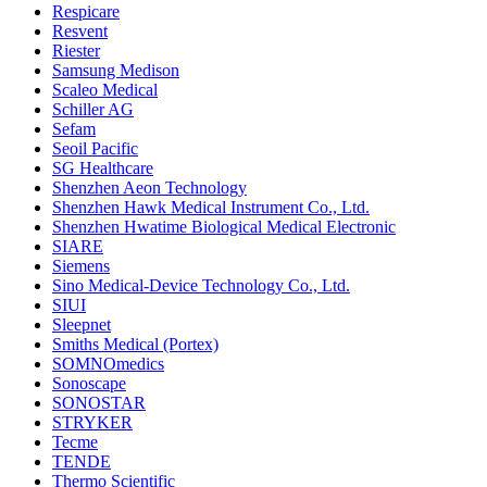
Respicare
Resvent
Riester
Samsung Medison
Scaleo Medical
Schiller AG
Sefam
Seoil Pacific
SG Healthcare
Shenzhen Aeon Technology
Shenzhen Hawk Medical Instrument Co., Ltd.
Shenzhen Hwatime Biological Medical Electronic
SIARE
Siemens
Sino Medical-Device Technology Co., Ltd.
SIUI
Sleepnet
Smiths Medical (Portex)
SOMNOmedics
Sonoscape
SONOSTAR
STRYKER
Tecme
TENDE
Thermo Scientific