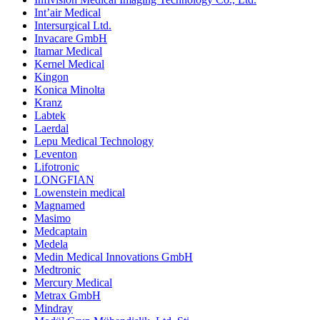
Int’air Medical
Intersurgical Ltd.
Invacare GmbH
Itamar Medical
Kernel Medical
Kingon
Konica Minolta
Kranz
Labtek
Laerdal
Lepu Medical Technology
Leventon
Lifotronic
LONGFIAN
Lowenstein medical
Magnamed
Masimo
Medcaptain
Medela
Medin Medical Innovations GmbH
Medtronic
Mercury Medical
Metrax GmbH
Mindray