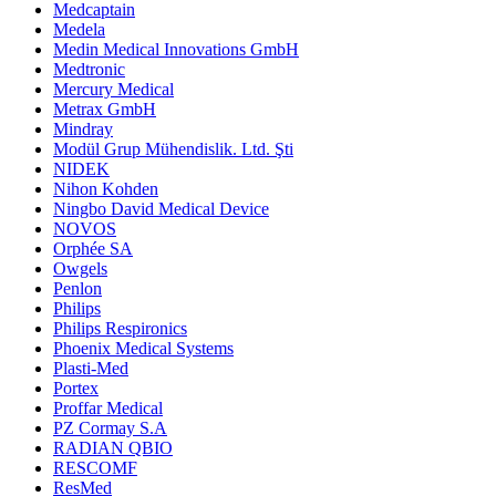
Medcaptain
Medela
Medin Medical Innovations GmbH
Medtronic
Mercury Medical
Metrax GmbH
Mindray
Modül Grup Mühendislik. Ltd. Şti
NIDEK
Nihon Kohden
Ningbo David Medical Device
NOVOS
Orphée SA
Owgels
Penlon
Philips
Philips Respironics
Phoenix Medical Systems
Plasti-Med
Portex
Proffar Medical
PZ Cormay S.A
RADIAN QBIO
RESCOMF
ResMed