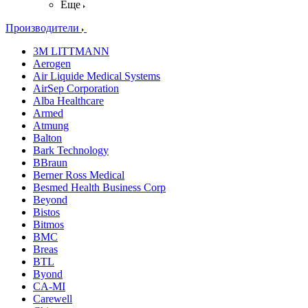
Еще
Производители
3M LITTMANN
Aerogen
Air Liquide Medical Systems
AirSep Corporation
Alba Healthcare
Armed
Atmung
Balton
Bark Technology
BBraun
Berner Ross Medical
Besmed Health Business Corp
Beyond
Bistos
Bitmos
BMC
Breas
BTL
Byond
CA-MI
Carewell