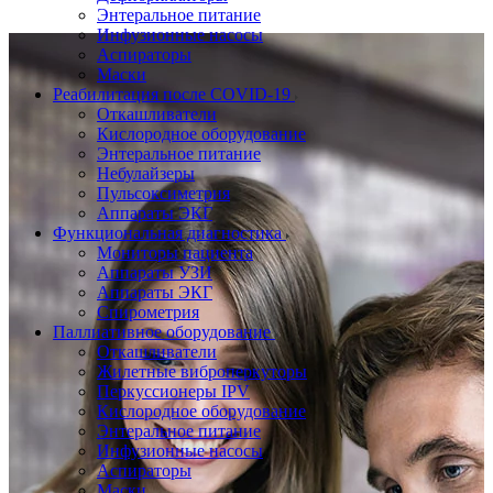
Энтеральное питание
Инфузионные насосы
Аспираторы
Маски
Реабилитация после COVID-19
Откашливатели
Кислородное оборудование
Энтеральное питание
Небулайзеры
Пульсоксиметрия
Аппараты ЭКГ
Функциональная диагностика
Мониторы пациента
Аппараты УЗИ
Аппараты ЭКГ
Спирометрия
Паллиативное оборудование
Откашливатели
Жилетные виброперкуторы
Перкуссионеры IPV
Кислородное оборудование
Энтеральное питание
Инфузионные насосы
Аспираторы
Маски