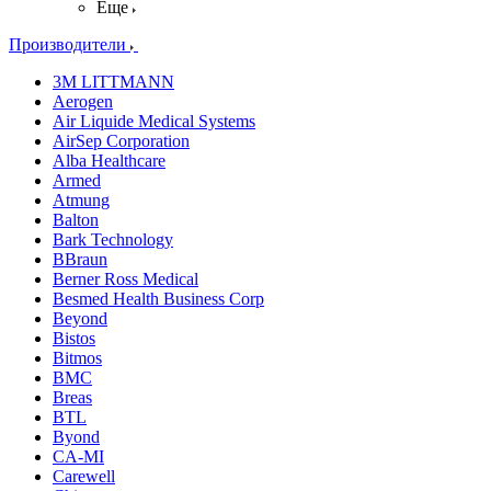
Еще
Производители
3M LITTMANN
Aerogen
Air Liquide Medical Systems
AirSep Corporation
Alba Healthcare
Armed
Atmung
Balton
Bark Technology
BBraun
Berner Ross Medical
Besmed Health Business Corp
Beyond
Bistos
Bitmos
BMC
Breas
BTL
Byond
CA-MI
Carewell