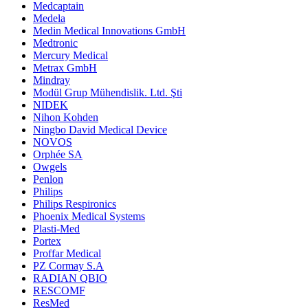
Medcaptain
Medela
Medin Medical Innovations GmbH
Medtronic
Mercury Medical
Metrax GmbH
Mindray
Modül Grup Mühendislik. Ltd. Şti
NIDEK
Nihon Kohden
Ningbo David Medical Device
NOVOS
Orphée SA
Owgels
Penlon
Philips
Philips Respironics
Phoenix Medical Systems
Plasti-Med
Portex
Proffar Medical
PZ Cormay S.A
RADIAN QBIO
RESCOMF
ResMed