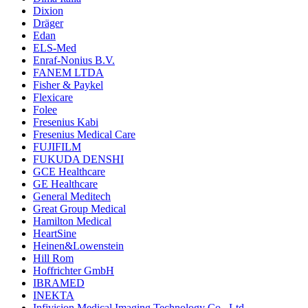
Dixion
Dräger
Edan
ELS-Med
Enraf-Nonius B.V.
FANEM LTDA
Fisher & Paykel
Flexicare
Folee
Fresenius Kabi
Fresenius Medical Care
FUJIFILM
FUKUDA DENSHI
GCE Healthcare
GE Healthcare
General Meditech
Great Group Medical
Hamilton Medical
HeartSine
Heinen&Lowenstein
Hill Rom
Hoffrichter GmbH
IBRAMED
INEKTA
Infivision Medical Imaging Technology Co., Ltd.