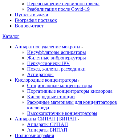
Переоснащение первичного звена
Реабилитация после Covid-19
Пункты выдачи
География поставок
Вопрос-ответ
Каталог
Аппаратное удаление мокроты
Инсуффляторы-аспираторы
Жилетные виброперкуторы
Перкуссионеры IPV
Пояса, жилеты, расходники
Аспираторы
Кислородные концентраторы
Стационарные концентраторы
Портативные концентраторы кислорода
Кислородные станции
Расходные материалы для концентраторов
кислорода
Высокопоточные концентраторы
Аппараты СИПАП | БИПАП
Аппараты СИПАП
Аппараты БИПАП
Полисомнография