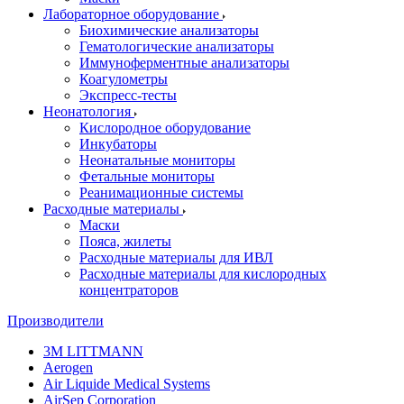
Лабораторное оборудование
Биохимические анализаторы
Гематологические анализаторы
Иммуноферментные анализаторы
Коагулометры
Экспресс-тесты
Неонатология
Кислородное оборудование
Инкубаторы
Неонатальные мониторы
Фетальные мониторы
Реанимационные системы
Расходные материалы
Маски
Пояса, жилеты
Расходные материалы для ИВЛ
Расходные материалы для кислородных
концентраторов
Производители
3M LITTMANN
Aerogen
Air Liquide Medical Systems
AirSep Corporation