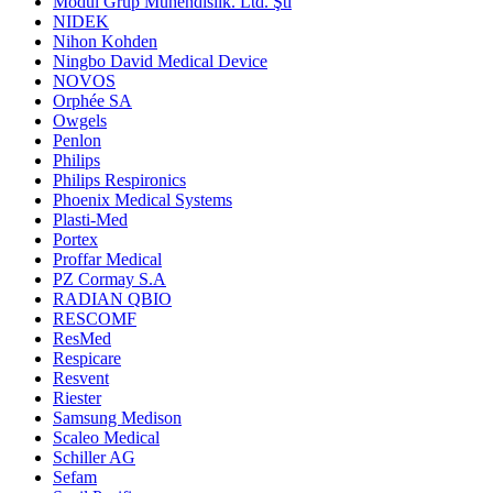
Modül Grup Mühendislik. Ltd. Şti
NIDEK
Nihon Kohden
Ningbo David Medical Device
NOVOS
Orphée SA
Owgels
Penlon
Philips
Philips Respironics
Phoenix Medical Systems
Plasti-Med
Portex
Proffar Medical
PZ Cormay S.A
RADIAN QBIO
RESCOMF
ResMed
Respicare
Resvent
Riester
Samsung Medison
Scaleo Medical
Schiller AG
Sefam