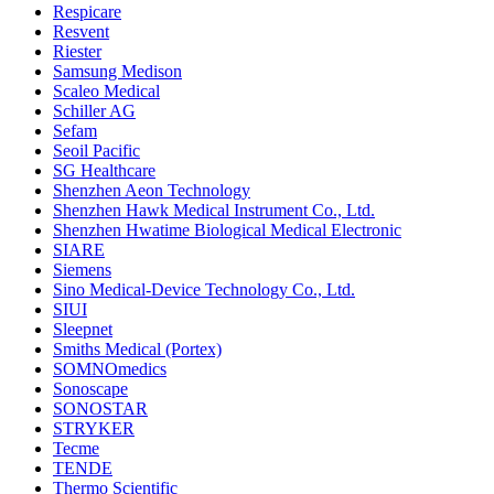
Respicare
Resvent
Riester
Samsung Medison
Scaleo Medical
Schiller AG
Sefam
Seoil Pacific
SG Healthcare
Shenzhen Aeon Technology
Shenzhen Hawk Medical Instrument Co., Ltd.
Shenzhen Hwatime Biological Medical Electronic
SIARE
Siemens
Sino Medical-Device Technology Co., Ltd.
SIUI
Sleepnet
Smiths Medical (Portex)
SOMNOmedics
Sonoscape
SONOSTAR
STRYKER
Tecme
TENDE
Thermo Scientific