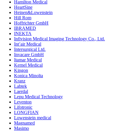
Hamilton Medical
HeartSine
Heinen&Lowenstein
Hill Rom
Hoffrichter GmbH
IBRAMED
INEKTA
Infivision Medical Imaging Technology Co., Ltd.
Int’air Medical
Intersurgical Ltd.
Invacare GmbH
Itamar Medical
Kernel Medical
Kingon
Konica Minolta
Kranz
Labtek
Laerdal
Lepu Medical Technology
Leventon
Lifotronic
LONGFIAN
Lowenstein medical
Magnamed
Masimo