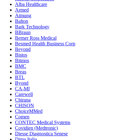
Alba Healthcare
Armed
Atmung
Balton
Bark Technology
BBraun
Berner Ross Medical
Besmed Health Business Corp
Beyond
Bistos
Bitmos
BMC
Breas
BTL
Byond
CA-MI
Carewell
Chirana
CHISON
ChoiceMMed
Comen
CONTEC Medical Systems
Covidien (Medtronic)
Diesse Diagnostica Senese
Dima Italia