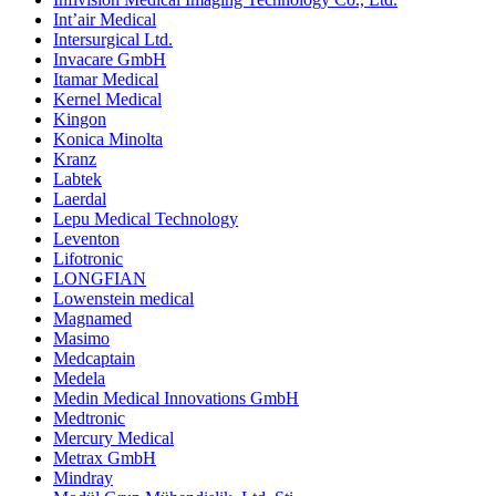
Int’air Medical
Intersurgical Ltd.
Invacare GmbH
Itamar Medical
Kernel Medical
Kingon
Konica Minolta
Kranz
Labtek
Laerdal
Lepu Medical Technology
Leventon
Lifotronic
LONGFIAN
Lowenstein medical
Magnamed
Masimo
Medcaptain
Medela
Medin Medical Innovations GmbH
Medtronic
Mercury Medical
Metrax GmbH
Mindray