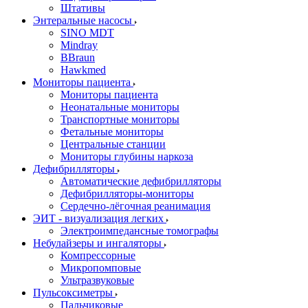
Штативы
Энтеральные насосы
SINO MDT
Mindray
BBraun
Hawkmed
Мониторы пациента
Мониторы пациента
Неонатальные мониторы
Транспортные мониторы
Фетальные мониторы
Центральные станции
Мониторы глубины наркоза
Дефибрилляторы
Автоматические дефибрилляторы
Дефибрилляторы-мониторы
Сердечно-лёгочная реанимация
ЭИТ - визуализация легких
Электроимпедансные томографы
Небулайзеры и ингаляторы
Компрессорные
Микропомповые
Ультразвуковые
Пульсоксиметры
Пальчиковые