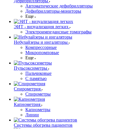
Дефибрилляторы
Автоматические дефибрилляторы
Дефибрилляторы-мониторы
Еще
ЭИТ - визуализация легких
Электроимпедансные томографы
Небулайзеры и ингаляторы
Компрессорные
Микропомповые
Еще
Пульсоксиметры
Пальчиковые
С памятью
Спирометрия
Спирометры
Капнометрия
Капнометры
Линии
Системы обогрева пациентов