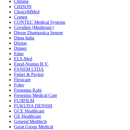
Chirana
CHISON
ChoiceMMed
Comen
CONTEC Medical Systems
Covidien (Medtronic)
Diesse Diagnostica Senese
Dima Italia
Dixion
Dräger
Edan
ELS-Med
Enraf-Nonius B.V.
FANEM LTDA
Fisher & Paykel
Flexicare
Folee
Fresenius Kabi
Fresenius Medical Care
FUJIFILM
FUKUDA DENSHI
GCE Healthcare
GE Healthcare
General Meditech
Great Group Medical