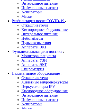
Энтеральное питание
Инфузионные насосы
Аспираторы
Маски
Реабилитация после COVID-19
Откашливатели
Кислородное оборудование
Энтеральное питание
Небулайзеры
Пульсоксиметрия
Аппараты ЭКГ
Функциональная диагностика
Мониторы пациента
Аппараты УЗИ
Аппараты ЭКГ
Спирометрия
Паллиативное оборудование
Откашливатели
Жилетные виброперкуторы
Перкуссионеры IPV
Кислородное оборудование
Энтеральное питание
Инфузионные насосы
Аспираторы
Маски