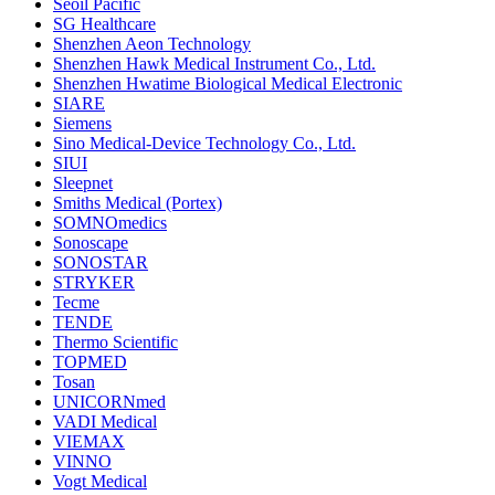
Seoil Pacific
SG Healthcare
Shenzhen Aeon Technology
Shenzhen Hawk Medical Instrument Co., Ltd.
Shenzhen Hwatime Biological Medical Electronic
SIARE
Siemens
Sino Medical-Device Technology Co., Ltd.
SIUI
Sleepnet
Smiths Medical (Portex)
SOMNOmedics
Sonoscape
SONOSTAR
STRYKER
Tecme
TENDE
Thermo Scientific
TOPMED
Tosan
UNICORNmed
VADI Medical
VIEMAX
VINNO
Vogt Medical