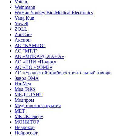
Votem
Weinmann
WuHan Youkey Bio-Medical Electronics
Yang Kun
Yuwell
ZOLL
ZonCare
Аксион
АО "КАМПО"
АО "МТЛ"
АО «МИКАРД-ЛАНА»
АО «НИИ «Полюс»
АО «ПО «УОМЗ»
АО «Уральский приборостроительный завод»
Завод ЭМА
ИзоМед
Мед ТеКо
МЕДПЛАНТ
Медпром
Медстальконструкция
МЕТ
МК «Клевер»
МОНИТОР
Неврокор
Нейрософт