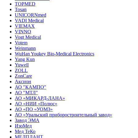
TOPMED
Tosan
UNICORNmed
VADI Medical
VIEMAX
VINNO
Vogt Medical
Votem
Weinmann
WuHan Youkey Bio-Medical Electronics
Yang Kun
Yuwell
ZOLL
ZonCare
Аксион
АО "КАМПО"
АО "МТЛ"
АО «МИКАРД-ЛАНА»
АО «НИИ «Полюс»
АО «ПО «УОМЗ»
АО «Уральский приборостроительный завод»
Завод ЭМА
ИзоМед
Мед ТеКо
МЕДПЛАНТ