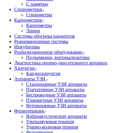
С памятью
Спирометрия
Спирометры
Капнометрия
Капнометры
Линии
Системы обогрева пациентов
Реанимационные системы
Инкубаторы
Реабилитационное оборудование
Подъемники, вертикализаторы
Диагностика опорно-двигательного аппарата
Хирургия
Кардиохирургия
Аппараты УЗИ
Стационарные УЗИ аппараты
Портативные УЗИ аппараты
Беспроводные УЗИ аппараты
Планшетные УЗИ аппараты
Ветеринарные УЗИ аппараты
Физиотерапия
Виброакустические аппараты
Ультразвуковая терапия
Ударно-волновая терапия
Фототерапия