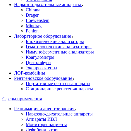
Наркозно-дыхательные аппараты
Chirana
Drager
Loewenstein
Mindray
Penlon
Лабораторное оборудование
Биохимические анализаторы
Гематологические анализатиоры
Иммуноферментные анализаторы
Коагулометры
Центрифуги
Экспресс-тесты
ЛОР-комбайны
Рентгеновское оборудование
Портативные рентген-аппараты
Стационарные рентген-аппараты
Сферы применения
Реанимация и анестезиология
Наркозно-дыхательные аппараты
Аппараты ИВЛ
Мониторы пациента
Дефибрилляторы