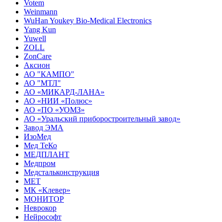
Votem
Weinmann
WuHan Youkey Bio-Medical Electronics
Yang Kun
Yuwell
ZOLL
ZonCare
Аксион
АО "КАМПО"
АО "МТЛ"
АО «МИКАРД-ЛАНА»
АО «НИИ «Полюс»
АО «ПО «УОМЗ»
АО «Уральский приборостроительный завод»
Завод ЭМА
ИзоМед
Мед ТеКо
МЕДПЛАНТ
Медпром
Медстальконструкция
МЕТ
МК «Клевер»
МОНИТОР
Неврокор
Нейрософт