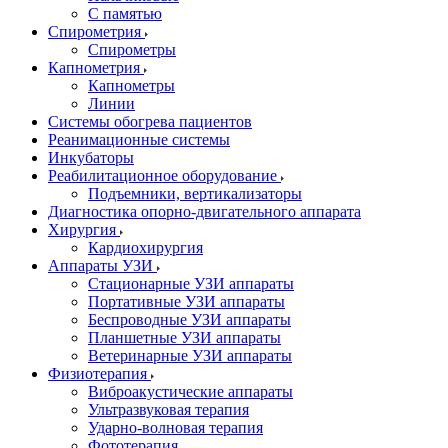
С памятью
Спирометрия
Спирометры
Капнометрия
Капнометры
Линии
Системы обогрева пациентов
Реанимационные системы
Инкубаторы
Реабилитационное оборудование
Подъемники, вертикализаторы
Диагностика опорно-двигательного аппарата
Хирургия
Кардиохирургия
Аппараты УЗИ
Стационарные УЗИ аппараты
Портативные УЗИ аппараты
Беспроводные УЗИ аппараты
Планшетные УЗИ аппараты
Ветеринарные УЗИ аппараты
Физиотерапия
Виброакустические аппараты
Ультразвуковая терапия
Ударно-волновая терапия
Фототерапия