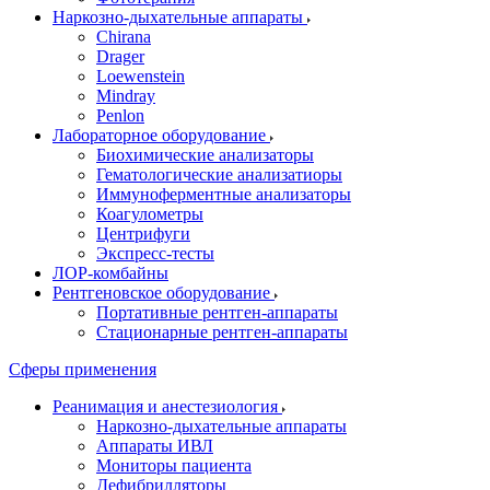
Наркозно-дыхательные аппараты
Chirana
Drager
Loewenstein
Mindray
Penlon
Лабораторное оборудование
Биохимические анализаторы
Гематологические анализатиоры
Иммуноферментные анализаторы
Коагулометры
Центрифуги
Экспресс-тесты
ЛОР-комбайны
Рентгеновское оборудование
Портативные рентген-аппараты
Стационарные рентген-аппараты
Сферы применения
Реанимация и анестезиология
Наркозно-дыхательные аппараты
Аппараты ИВЛ
Мониторы пациента
Дефибрилляторы