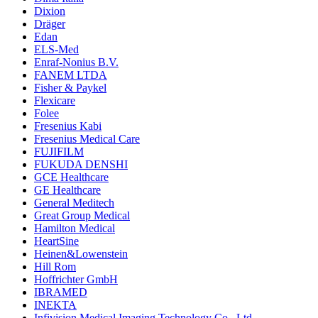
Dixion
Dräger
Edan
ELS-Med
Enraf-Nonius B.V.
FANEM LTDA
Fisher & Paykel
Flexicare
Folee
Fresenius Kabi
Fresenius Medical Care
FUJIFILM
FUKUDA DENSHI
GCE Healthcare
GE Healthcare
General Meditech
Great Group Medical
Hamilton Medical
HeartSine
Heinen&Lowenstein
Hill Rom
Hoffrichter GmbH
IBRAMED
INEKTA
Infivision Medical Imaging Technology Co., Ltd.