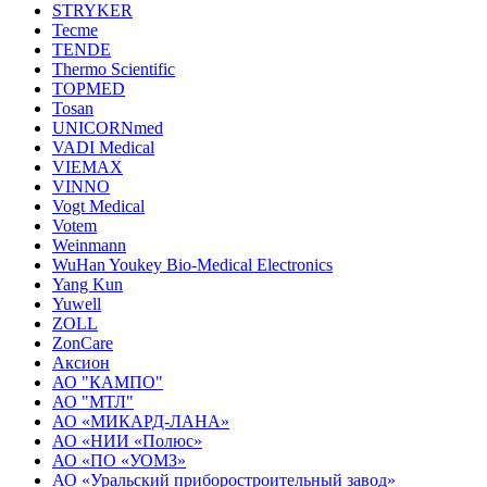
STRYKER
Tecme
TENDE
Thermo Scientific
TOPMED
Tosan
UNICORNmed
VADI Medical
VIEMAX
VINNO
Vogt Medical
Votem
Weinmann
WuHan Youkey Bio-Medical Electronics
Yang Kun
Yuwell
ZOLL
ZonCare
Аксион
АО "КАМПО"
АО "МТЛ"
АО «МИКАРД-ЛАНА»
АО «НИИ «Полюс»
АО «ПО «УОМЗ»
АО «Уральский приборостроительный завод»