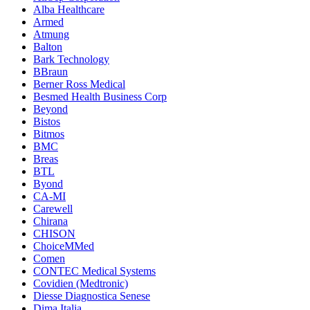
Alba Healthcare
Armed
Atmung
Balton
Bark Technology
BBraun
Berner Ross Medical
Besmed Health Business Corp
Beyond
Bistos
Bitmos
BMC
Breas
BTL
Byond
CA-MI
Carewell
Chirana
CHISON
ChoiceMMed
Comen
CONTEC Medical Systems
Covidien (Medtronic)
Diesse Diagnostica Senese
Dima Italia