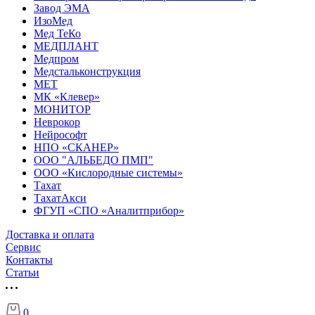
Завод ЭМА
ИзоМед
Мед ТеКо
МЕДПЛАНТ
Медпром
Медстальконструкция
МЕТ
МК «Клевер»
МОНИТОР
Неврокор
Нейрософт
НПО «СКАНЕР»
ООО "АЛЬБЕДО ПМП"
ООО «Кислородные системы»
Тахат
ТахатАкси
ФГУП «СПО «Аналитприбор»
Доставка и оплата
Cервис
Контакты
Статьи
0