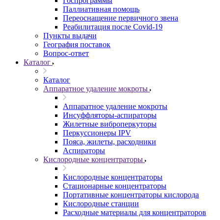
Госпрограммы
Паллиативная помощь
Переоснащение первичного звена
Реабилитация после Covid-19
Пункты выдачи
География поставок
Вопрос-ответ
Каталог
Каталог
Аппаратное удаление мокроты
Аппаратное удаление мокроты
Инсуффляторы-аспираторы
Жилетные виброперкуторы
Перкуссионеры IPV
Пояса, жилеты, расходники
Аспираторы
Кислородные концентраторы
Кислородные концентраторы
Стационарные концентраторы
Портативные концентраторы кислорода
Кислородные станции
Расходные материалы для концентраторов