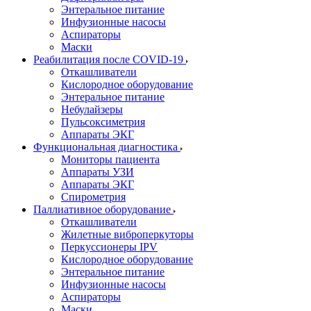
Энтеральное питание
Инфузионные насосы
Аспираторы
Маски
Реабилитация после COVID-19
Откашливатели
Кислородное оборудование
Энтеральное питание
Небулайзеры
Пульсоксиметрия
Аппараты ЭКГ
Функциональная диагностика
Мониторы пациента
Аппараты УЗИ
Аппараты ЭКГ
Спирометрия
Паллиативное оборудование
Откашливатели
Жилетные виброперкуторы
Перкуссионеры IPV
Кислородное оборудование
Энтеральное питание
Инфузионные насосы
Аспираторы
Маски