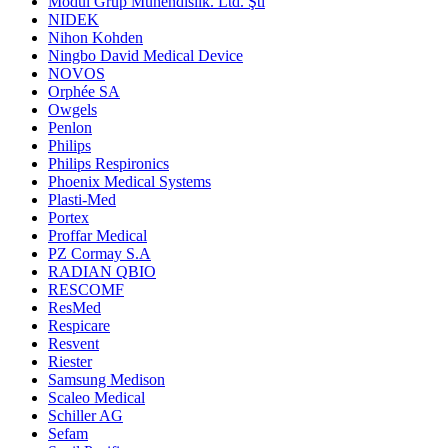
Modül Grup Mühendislik. Ltd. Şti
NIDEK
Nihon Kohden
Ningbo David Medical Device
NOVOS
Orphée SA
Owgels
Penlon
Philips
Philips Respironics
Phoenix Medical Systems
Plasti-Med
Portex
Proffar Medical
PZ Cormay S.A
RADIAN QBIO
RESCOMF
ResMed
Respicare
Resvent
Riester
Samsung Medison
Scaleo Medical
Schiller AG
Sefam