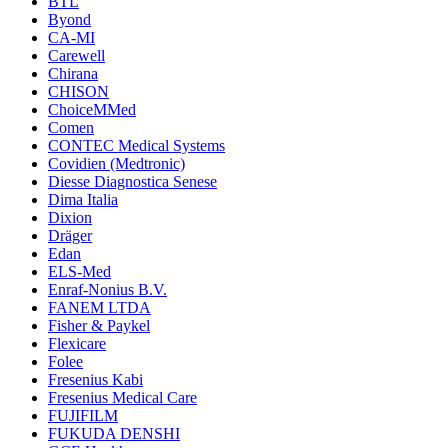
BTL
Byond
CA-MI
Carewell
Chirana
CHISON
ChoiceMMed
Comen
CONTEC Medical Systems
Covidien (Medtronic)
Diesse Diagnostica Senese
Dima Italia
Dixion
Dräger
Edan
ELS-Med
Enraf-Nonius B.V.
FANEM LTDA
Fisher & Paykel
Flexicare
Folee
Fresenius Kabi
Fresenius Medical Care
FUJIFILM
FUKUDA DENSHI