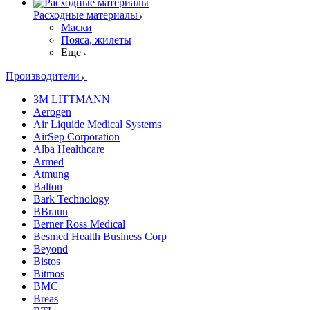
Расходные материалы
Маски
Пояса, жилеты
Еще
Производители
3M LITTMANN
Aerogen
Air Liquide Medical Systems
AirSep Corporation
Alba Healthcare
Armed
Atmung
Balton
Bark Technology
BBraun
Berner Ross Medical
Besmed Health Business Corp
Beyond
Bistos
Bitmos
BMC
Breas