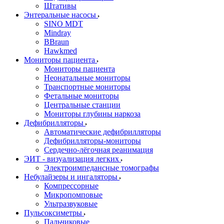
Штативы
Энтеральные насосы
SINO MDT
Mindray
BBraun
Hawkmed
Мониторы пациента
Мониторы пациента
Неонатальные мониторы
Транспортные мониторы
Фетальные мониторы
Центральные станции
Мониторы глубины наркоза
Дефибрилляторы
Автоматические дефибрилляторы
Дефибрилляторы-мониторы
Сердечно-лёгочная реанимация
ЭИТ - визуализация легких
Электроимпедансные томографы
Небулайзеры и ингаляторы
Компрессорные
Микропомповые
Ультразвуковые
Пульсоксиметры
Пальчиковые