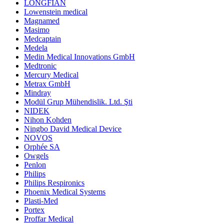
LONGFIAN
Lowenstein medical
Magnamed
Masimo
Medcaptain
Medela
Medin Medical Innovations GmbH
Medtronic
Mercury Medical
Metrax GmbH
Mindray
Modül Grup Mühendislik. Ltd. Şti
NIDEK
Nihon Kohden
Ningbo David Medical Device
NOVOS
Orphée SA
Owgels
Penlon
Philips
Philips Respironics
Phoenix Medical Systems
Plasti-Med
Portex
Proffar Medical