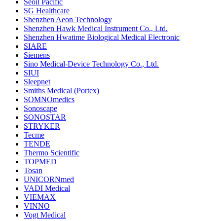
Seoil Pacific
SG Healthcare
Shenzhen Aeon Technology
Shenzhen Hawk Medical Instrument Co., Ltd.
Shenzhen Hwatime Biological Medical Electronic
SIARE
Siemens
Sino Medical-Device Technology Co., Ltd.
SIUI
Sleepnet
Smiths Medical (Portex)
SOMNOmedics
Sonoscape
SONOSTAR
STRYKER
Tecme
TENDE
Thermo Scientific
TOPMED
Tosan
UNICORNmed
VADI Medical
VIEMAX
VINNO
Vogt Medical