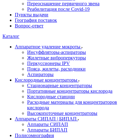
Переоснащение первичного звена
Реабилитация после Covid-19
Пункты выдачи
География поставок
Вопрос-ответ
Каталог
Аппаратное удаление мокроты
Инсуффляторы-аспираторы
Жилетные виброперкуторы
Перкуссионеры IPV
Пояса, жилеты, расходники
Аспираторы
Кислородные концентраторы
Стационарные концентраторы
Портативные концентраторы кислорода
Кислородные станции
Расходные материалы для концентраторов
кислорода
Высокопоточные концентраторы
Аппараты СИПАП | БИПАП
Аппараты СИПАП
Аппараты БИПАП
Полисомнография