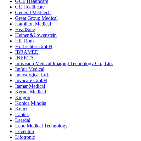
GCE Healthcare
GE Healthcare
General Meditech
Great Group Medical
Hamilton Medical
HeartSine
Heinen&Lowenstein
Hill Rom
Hoffrichter GmbH
IBRAMED
INEKTA
Infivision Medical Imaging Technology Co., Ltd.
Int’air Medical
Intersurgical Ltd.
Invacare GmbH
Itamar Medical
Kernel Medical
Kingon
Konica Minolta
Kranz
Labtek
Laerdal
Lepu Medical Technology
Leventon
Lifotronic