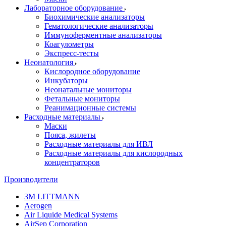
Лабораторное оборудование
Биохимические анализаторы
Гематологические анализаторы
Иммуноферментные анализаторы
Коагулометры
Экспресс-тесты
Неонатология
Кислородное оборудование
Инкубаторы
Неонатальные мониторы
Фетальные мониторы
Реанимационные системы
Расходные материалы
Маски
Пояса, жилеты
Расходные материалы для ИВЛ
Расходные материалы для кислородных
концентраторов
Производители
3M LITTMANN
Aerogen
Air Liquide Medical Systems
AirSep Corporation