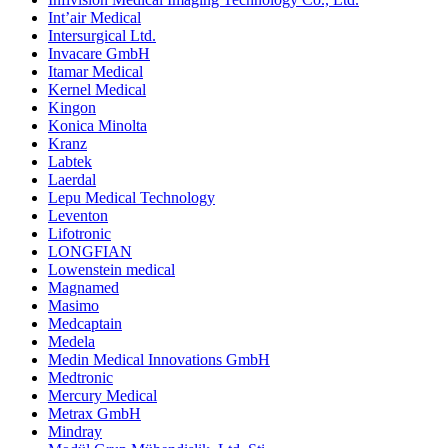
Int’air Medical
Intersurgical Ltd.
Invacare GmbH
Itamar Medical
Kernel Medical
Kingon
Konica Minolta
Kranz
Labtek
Laerdal
Lepu Medical Technology
Leventon
Lifotronic
LONGFIAN
Lowenstein medical
Magnamed
Masimo
Medcaptain
Medela
Medin Medical Innovations GmbH
Medtronic
Mercury Medical
Metrax GmbH
Mindray