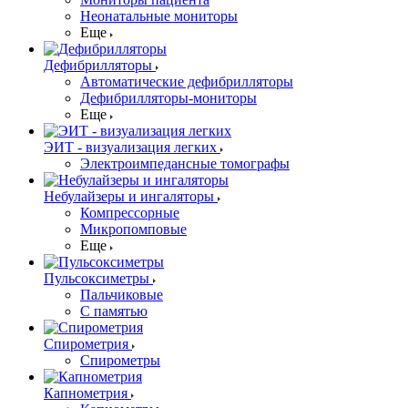
Неонатальные мониторы
Еще
Дефибрилляторы
Автоматические дефибрилляторы
Дефибрилляторы-мониторы
Еще
ЭИТ - визуализация легких
Электроимпедансные томографы
Небулайзеры и ингаляторы
Компрессорные
Микропомповые
Еще
Пульсоксиметры
Пальчиковые
С памятью
Спирометрия
Спирометры
Капнометрия