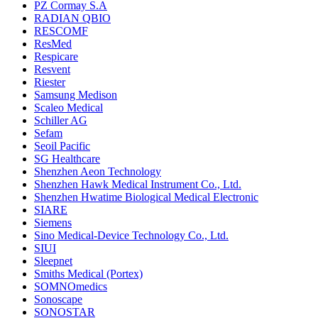
PZ Cormay S.A
RADIAN QBIO
RESCOMF
ResMed
Respicare
Resvent
Riester
Samsung Medison
Scaleo Medical
Schiller AG
Sefam
Seoil Pacific
SG Healthcare
Shenzhen Aeon Technology
Shenzhen Hawk Medical Instrument Co., Ltd.
Shenzhen Hwatime Biological Medical Electronic
SIARE
Siemens
Sino Medical-Device Technology Co., Ltd.
SIUI
Sleepnet
Smiths Medical (Portex)
SOMNOmedics
Sonoscape
SONOSTAR