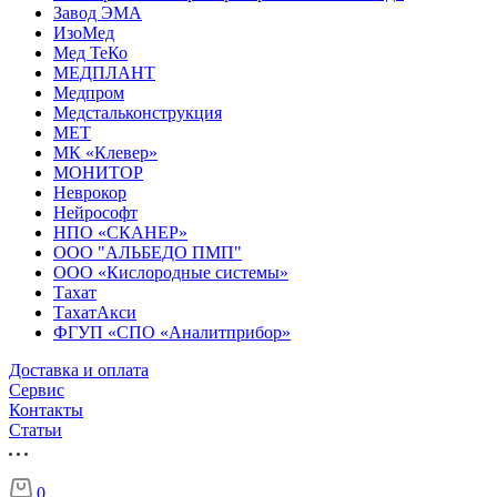
Завод ЭМА
ИзоМед
Мед ТеКо
МЕДПЛАНТ
Медпром
Медстальконструкция
МЕТ
МК «Клевер»
МОНИТОР
Неврокор
Нейрософт
НПО «СКАНЕР»
ООО "АЛЬБЕДО ПМП"
ООО «Кислородные системы»
Тахат
ТахатАкси
ФГУП «СПО «Аналитприбор»
Доставка и оплата
Cервис
Контакты
Статьи
0