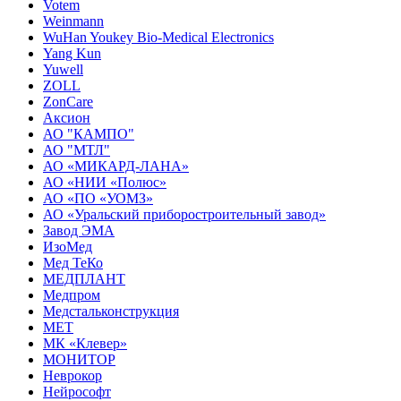
Votem
Weinmann
WuHan Youkey Bio-Medical Electronics
Yang Kun
Yuwell
ZOLL
ZonCare
Аксион
АО "КАМПО"
АО "МТЛ"
АО «МИКАРД-ЛАНА»
АО «НИИ «Полюс»
АО «ПО «УОМЗ»
АО «Уральский приборостроительный завод»
Завод ЭМА
ИзоМед
Мед ТеКо
МЕДПЛАНТ
Медпром
Медстальконструкция
МЕТ
МК «Клевер»
МОНИТОР
Неврокор
Нейрософт