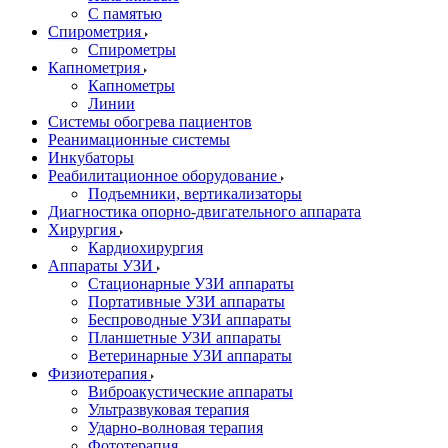
С памятью
Спирометрия
Спирометры
Капнометрия
Капнометры
Линии
Системы обогрева пациентов
Реанимационные системы
Инкубаторы
Реабилитационное оборудование
Подъемники, вертикализаторы
Диагностика опорно-двигательного аппарата
Хирургия
Кардиохирургия
Аппараты УЗИ
Стационарные УЗИ аппараты
Портативные УЗИ аппараты
Беспроводные УЗИ аппараты
Планшетные УЗИ аппараты
Ветеринарные УЗИ аппараты
Физиотерапия
Виброакустические аппараты
Ультразвуковая терапия
Ударно-волновая терапия
Фототерапия