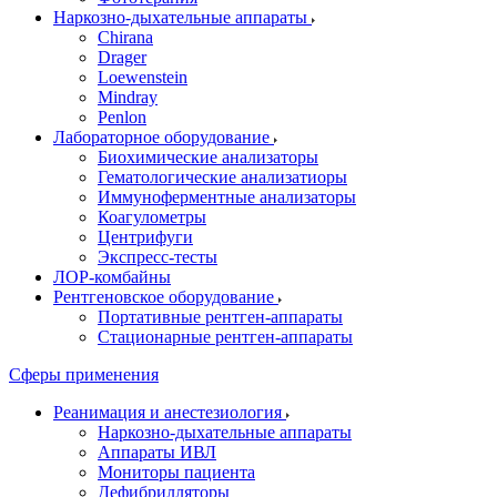
Наркозно-дыхательные аппараты
Chirana
Drager
Loewenstein
Mindray
Penlon
Лабораторное оборудование
Биохимические анализаторы
Гематологические анализатиоры
Иммуноферментные анализаторы
Коагулометры
Центрифуги
Экспресс-тесты
ЛОР-комбайны
Рентгеновское оборудование
Портативные рентген-аппараты
Стационарные рентген-аппараты
Сферы применения
Реанимация и анестезиология
Наркозно-дыхательные аппараты
Аппараты ИВЛ
Мониторы пациента
Дефибрилляторы