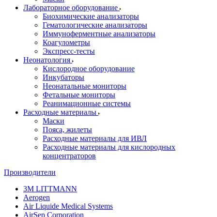
Лабораторное оборудование
Биохимические анализаторы
Гематологические анализаторы
Иммуноферментные анализаторы
Коагулометры
Экспресс-тесты
Неонатология
Кислородное оборудование
Инкубаторы
Неонатальные мониторы
Фетальные мониторы
Реанимационные системы
Расходные материалы
Маски
Пояса, жилеты
Расходные материалы для ИВЛ
Расходные материалы для кислородных
концентраторов
Производители
3M LITTMANN
Aerogen
Air Liquide Medical Systems
AirSep Corporation