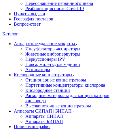
Переоснащение первичного звена
Реабилитация после Covid-19
Пункты выдачи
География поставок
Вопрос-ответ
Каталог
Аппаратное удаление мокроты
Инсуффляторы-аспираторы
Жилетные виброперкуторы
Перкуссионеры IPV
Пояса, жилеты, расходники
Аспираторы
Кислородные концентраторы
Стационарные концентраторы
Портативные концентраторы кислорода
Кислородные станции
Расходные материалы для концентраторов
кислорода
Высокопоточные концентраторы
Аппараты СИПАП | БИПАП
Аппараты СИПАП
Аппараты БИПАП
Полисомнография