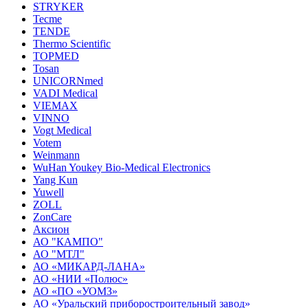
STRYKER
Tecme
TENDE
Thermo Scientific
TOPMED
Tosan
UNICORNmed
VADI Medical
VIEMAX
VINNO
Vogt Medical
Votem
Weinmann
WuHan Youkey Bio-Medical Electronics
Yang Kun
Yuwell
ZOLL
ZonCare
Аксион
АО "КАМПО"
АО "МТЛ"
АО «МИКАРД-ЛАНА»
АО «НИИ «Полюс»
АО «ПО «УОМЗ»
АО «Уральский приборостроительный завод»