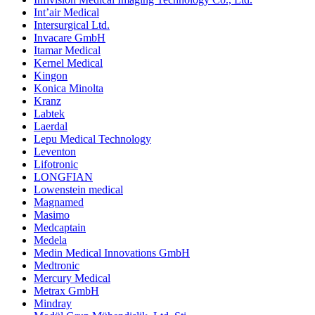
Int’air Medical
Intersurgical Ltd.
Invacare GmbH
Itamar Medical
Kernel Medical
Kingon
Konica Minolta
Kranz
Labtek
Laerdal
Lepu Medical Technology
Leventon
Lifotronic
LONGFIAN
Lowenstein medical
Magnamed
Masimo
Medcaptain
Medela
Medin Medical Innovations GmbH
Medtronic
Mercury Medical
Metrax GmbH
Mindray