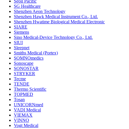
Seoil Pacific
SG Healthcare
Shenzhen Aeon Technology
Shenzhen Hawk Medical Instrument Co., Ltd.
Shenzhen Hwatime Biological Medical Electronic
SIARE
Siemens
Sino Medical-Device Technology Co., Ltd.
SIUI
Sleepnet
Smiths Medical (Portex)
SOMNOmedics
Sonoscape
SONOSTAR
STRYKER
Tecme
TENDE
Thermo Scientific
TOPMED
Tosan
UNICORNmed
VADI Medical
VIEMAX
VINNO
Vogt Medical