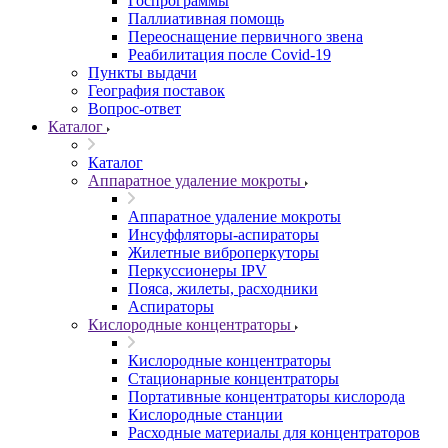
Госпрограммы
Паллиативная помощь
Переоснащение первичного звена
Реабилитация после Covid-19
Пункты выдачи
География поставок
Вопрос-ответ
Каталог
Каталог
Аппаратное удаление мокроты
Аппаратное удаление мокроты
Инсуффляторы-аспираторы
Жилетные виброперкуторы
Перкуссионеры IPV
Пояса, жилеты, расходники
Аспираторы
Кислородные концентраторы
Кислородные концентраторы
Стационарные концентраторы
Портативные концентраторы кислорода
Кислородные станции
Расходные материалы для концентраторов