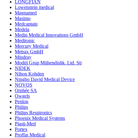
LONGFIAN
Lowenstein medical
Magnamed
Masimo
Medcaptain
Medela
Medin Medical Innovations GmbH
Medtronic
Mercury Medical
Metrax GmbH
Mindray
Modül Grup Mühendislik. Ltd. Şti
NIDEK
Nihon Kohden
Ningbo David Medical Device
NOVOS
Orphée SA
Owgels
Penlon
Philips
Philips Respironics
Phoenix Medical Systems
Plasti-Med
Portex
Proffar Medical