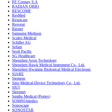
PZ Cormay S.A
RADIAN QBIO
RESCOMF
ResMed
Respicare
Resvent
Riester
Samsung Medison
Scaleo Medical
Schiller AG
Sefam
Seoil Pacific
SG Healthcare
Shenzhen Aeon Technology
Shenzhen Hawk Medical Instrument Co., Ltd.
Shenzhen Hwatime Biological Medical Electronic
SIARE
Siemens
Sino Medical-Device Technology Co., Ltd.
SIUI
Sleepnet
Smiths Medical (Portex)
SOMNOmedics
Sonoscape
SONOSTAR