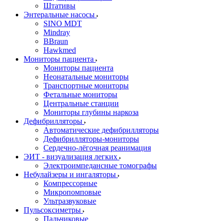
Штативы
Энтеральные насосы
SINO MDT
Mindray
BBraun
Hawkmed
Мониторы пациента
Мониторы пациента
Неонатальные мониторы
Транспортные мониторы
Фетальные мониторы
Центральные станции
Мониторы глубины наркоза
Дефибрилляторы
Автоматические дефибрилляторы
Дефибрилляторы-мониторы
Сердечно-лёгочная реанимация
ЭИТ - визуализация легких
Электроимпедансные томографы
Небулайзеры и ингаляторы
Компрессорные
Микропомповые
Ультразвуковые
Пульсоксиметры
Пальчиковые