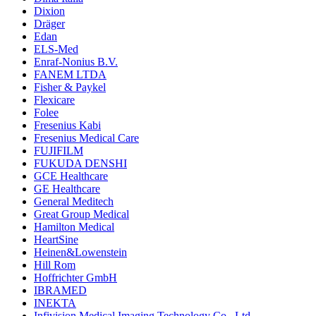
Dixion
Dräger
Edan
ELS-Med
Enraf-Nonius B.V.
FANEM LTDA
Fisher & Paykel
Flexicare
Folee
Fresenius Kabi
Fresenius Medical Care
FUJIFILM
FUKUDA DENSHI
GCE Healthcare
GE Healthcare
General Meditech
Great Group Medical
Hamilton Medical
HeartSine
Heinen&Lowenstein
Hill Rom
Hoffrichter GmbH
IBRAMED
INEKTA
Infivision Medical Imaging Technology Co., Ltd.