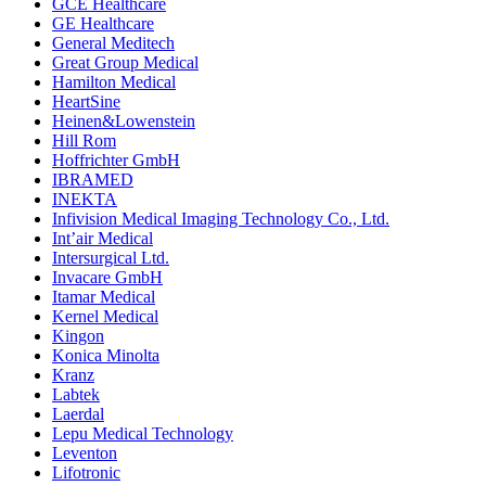
GCE Healthcare
GE Healthcare
General Meditech
Great Group Medical
Hamilton Medical
HeartSine
Heinen&Lowenstein
Hill Rom
Hoffrichter GmbH
IBRAMED
INEKTA
Infivision Medical Imaging Technology Co., Ltd.
Int’air Medical
Intersurgical Ltd.
Invacare GmbH
Itamar Medical
Kernel Medical
Kingon
Konica Minolta
Kranz
Labtek
Laerdal
Lepu Medical Technology
Leventon
Lifotronic