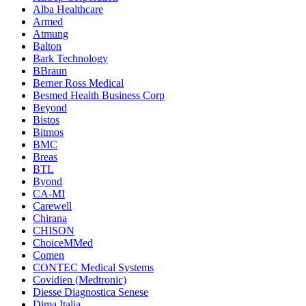
Alba Healthcare
Armed
Atmung
Balton
Bark Technology
BBraun
Berner Ross Medical
Besmed Health Business Corp
Beyond
Bistos
Bitmos
BMC
Breas
BTL
Byond
CA-MI
Carewell
Chirana
CHISON
ChoiceMMed
Comen
CONTEC Medical Systems
Covidien (Medtronic)
Diesse Diagnostica Senese
Dima Italia