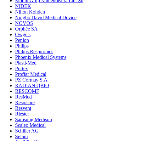
Modül Grup Mühendislik. Ltd. Şti
NIDEK
Nihon Kohden
Ningbo David Medical Device
NOVOS
Orphée SA
Owgels
Penlon
Philips
Philips Respironics
Phoenix Medical Systems
Plasti-Med
Portex
Proffar Medical
PZ Cormay S.A
RADIAN QBIO
RESCOMF
ResMed
Respicare
Resvent
Riester
Samsung Medison
Scaleo Medical
Schiller AG
Sefam