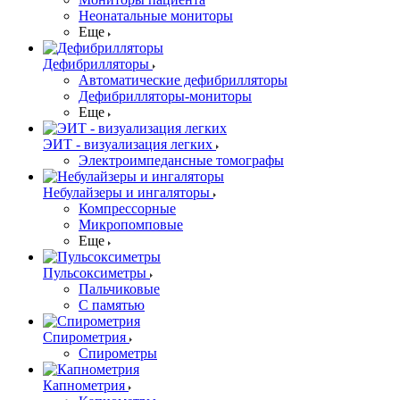
Неонатальные мониторы
Еще
Дефибрилляторы
Автоматические дефибрилляторы
Дефибрилляторы-мониторы
Еще
ЭИТ - визуализация легких
Электроимпедансные томографы
Небулайзеры и ингаляторы
Компрессорные
Микропомповые
Еще
Пульсоксиметры
Пальчиковые
С памятью
Спирометрия
Спирометры
Капнометрия