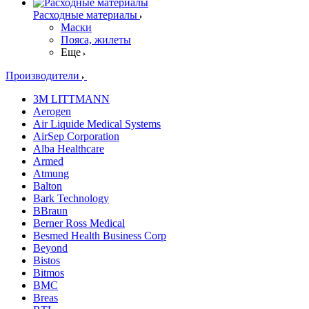
Расходные материалы
Маски
Пояса, жилеты
Еще
Производители
3M LITTMANN
Aerogen
Air Liquide Medical Systems
AirSep Corporation
Alba Healthcare
Armed
Atmung
Balton
Bark Technology
BBraun
Berner Ross Medical
Besmed Health Business Corp
Beyond
Bistos
Bitmos
BMC
Breas