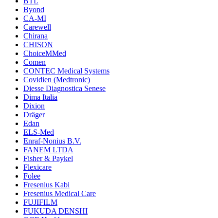
BTL
Byond
CA-MI
Carewell
Chirana
CHISON
ChoiceMMed
Comen
CONTEC Medical Systems
Covidien (Medtronic)
Diesse Diagnostica Senese
Dima Italia
Dixion
Dräger
Edan
ELS-Med
Enraf-Nonius B.V.
FANEM LTDA
Fisher & Paykel
Flexicare
Folee
Fresenius Kabi
Fresenius Medical Care
FUJIFILM
FUKUDA DENSHI