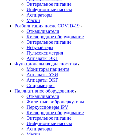
Энтеральное питание
Инфузионные насосы
Аспираторы
Маски
Реабилитация после COVID-19
Откашливатели
Кислородное оборудование
Энтеральное питание
Небулайзеры
Пульсоксиметрия
Аппараты ЭКГ
Функциональная диагностика
Мониторы пациента
Аппараты УЗИ
Аппараты ЭКГ
Спирометрия
Паллиативное оборудование
Откашливатели
Жилетные виброперкуторы
Перкуссионеры IPV
Кислородное оборудование
Энтеральное питание
Инфузионные насосы
Аспираторы
Маски