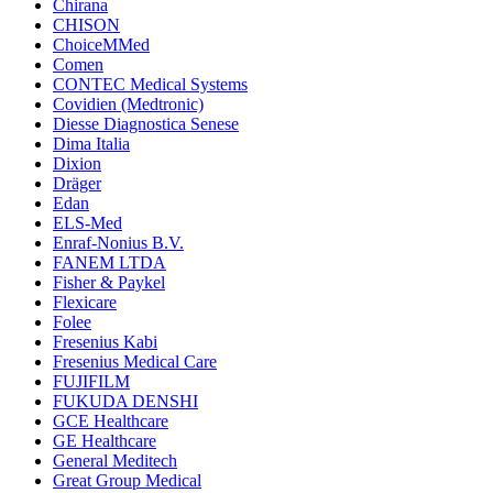
Chirana
CHISON
ChoiceMMed
Comen
CONTEC Medical Systems
Covidien (Medtronic)
Diesse Diagnostica Senese
Dima Italia
Dixion
Dräger
Edan
ELS-Med
Enraf-Nonius B.V.
FANEM LTDA
Fisher & Paykel
Flexicare
Folee
Fresenius Kabi
Fresenius Medical Care
FUJIFILM
FUKUDA DENSHI
GCE Healthcare
GE Healthcare
General Meditech
Great Group Medical