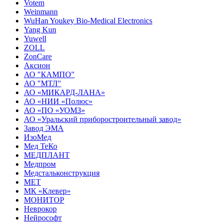
Votem
Weinmann
WuHan Youkey Bio-Medical Electronics
Yang Kun
Yuwell
ZOLL
ZonCare
Аксион
АО "КАМПО"
АО "МТЛ"
АО «МИКАРД-ЛАНА»
АО «НИИ «Полюс»
АО «ПО «УОМЗ»
АО «Уральский приборостроительный завод»
Завод ЭМА
ИзоМед
Мед ТеКо
МЕДПЛАНТ
Медпром
Медстальконструкция
МЕТ
МК «Клевер»
МОНИТОР
Неврокор
Нейрософт