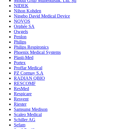
Modül Grup Mühendislik. Ltd. Şti
NIDEK
Nihon Kohden
Ningbo David Medical Device
NOVOS
Orphée SA
Owgels
Penlon
Philips
Philips Respironics
Phoenix Medical Systems
Plasti-Med
Portex
Proffar Medical
PZ Cormay S.A
RADIAN QBIO
RESCOMF
ResMed
Respicare
Resvent
Riester
Samsung Medison
Scaleo Medical
Schiller AG
Sefam