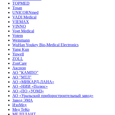
TOPMED
Tosan
UNICORNmed
VADI Medical
VIEMAX
VINNO
Vogt Medical
Votem
Weinmann
WuHan Youkey Bio-Medical Electronics
Yang Kun
Yuwell
ZOLL
ZonCare
Аксион
АО "КАМПО"
АО "МТЛ"
АО «МИКАРД-ЛАНА»
АО «НИИ «Полюс»
АО «ПО «УОМЗ»
АО «Уральский приборостроительный завод»
Завод ЭМА
ИзоМед
Мед ТеКо
МЕДПЛАНТ