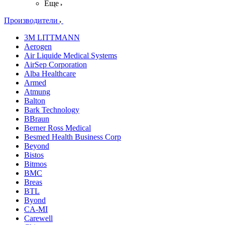
Еще
Производители
3M LITTMANN
Aerogen
Air Liquide Medical Systems
AirSep Corporation
Alba Healthcare
Armed
Atmung
Balton
Bark Technology
BBraun
Berner Ross Medical
Besmed Health Business Corp
Beyond
Bistos
Bitmos
BMC
Breas
BTL
Byond
CA-MI
Carewell