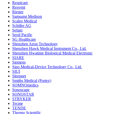
Respicare
Resvent
Riester
Samsung Medison
Scaleo Medical
Schiller AG
Sefam
Seoil Pacific
SG Healthcare
Shenzhen Aeon Technology
Shenzhen Hawk Medical Instrument Co., Ltd.
Shenzhen Hwatime Biological Medical Electronic
SIARE
Siemens
Sino Medical-Device Technology Co., Ltd.
SIUI
Sleepnet
Smiths Medical (Portex)
SOMNOmedics
Sonoscape
SONOSTAR
STRYKER
Tecme
TENDE
Thermo Scientific