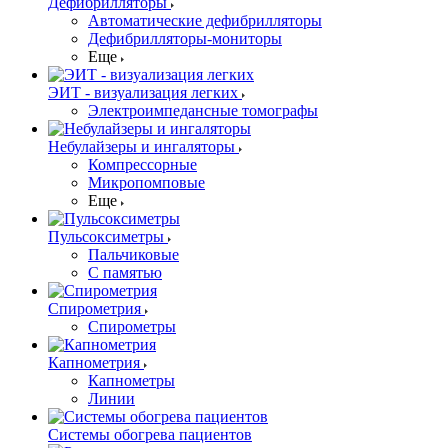
Дефибрилляторы
Автоматические дефибрилляторы
Дефибрилляторы-мониторы
Еще
ЭИТ - визуализация легких
Электроимпедансные томографы
Небулайзеры и ингаляторы
Компрессорные
Микропомповые
Еще
Пульсоксиметры
Пальчиковые
С памятью
Спирометрия
Спирометры
Капнометрия
Капнометры
Линии
Системы обогрева пациентов