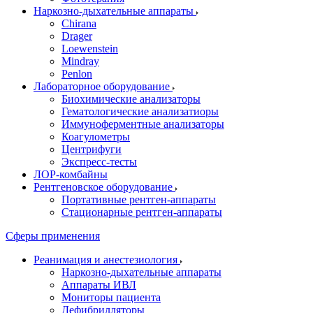
Наркозно-дыхательные аппараты
Chirana
Drager
Loewenstein
Mindray
Penlon
Лабораторное оборудование
Биохимические анализаторы
Гематологические анализатиоры
Иммуноферментные анализаторы
Коагулометры
Центрифуги
Экспресс-тесты
ЛОР-комбайны
Рентгеновское оборудование
Портативные рентген-аппараты
Стационарные рентген-аппараты
Сферы применения
Реанимация и анестезиология
Наркозно-дыхательные аппараты
Аппараты ИВЛ
Мониторы пациента
Дефибрилляторы