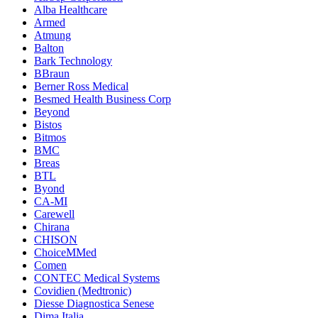
Alba Healthcare
Armed
Atmung
Balton
Bark Technology
BBraun
Berner Ross Medical
Besmed Health Business Corp
Beyond
Bistos
Bitmos
BMC
Breas
BTL
Byond
CA-MI
Carewell
Chirana
CHISON
ChoiceMMed
Comen
CONTEC Medical Systems
Covidien (Medtronic)
Diesse Diagnostica Senese
Dima Italia