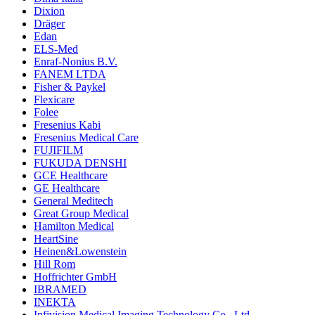
Dixion
Dräger
Edan
ELS-Med
Enraf-Nonius B.V.
FANEM LTDA
Fisher & Paykel
Flexicare
Folee
Fresenius Kabi
Fresenius Medical Care
FUJIFILM
FUKUDA DENSHI
GCE Healthcare
GE Healthcare
General Meditech
Great Group Medical
Hamilton Medical
HeartSine
Heinen&Lowenstein
Hill Rom
Hoffrichter GmbH
IBRAMED
INEKTA
Infivision Medical Imaging Technology Co., Ltd.