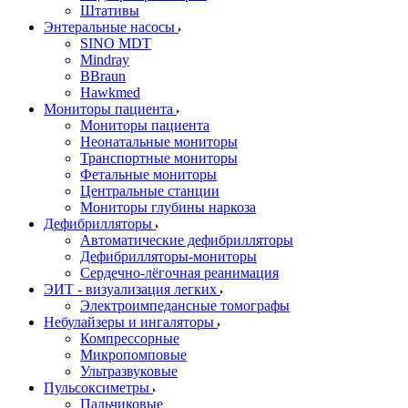
Штативы
Энтеральные насосы
SINO MDT
Mindray
BBraun
Hawkmed
Мониторы пациента
Мониторы пациента
Неонатальные мониторы
Транспортные мониторы
Фетальные мониторы
Центральные станции
Мониторы глубины наркоза
Дефибрилляторы
Автоматические дефибрилляторы
Дефибрилляторы-мониторы
Сердечно-лёгочная реанимация
ЭИТ - визуализация легких
Электроимпедансные томографы
Небулайзеры и ингаляторы
Компрессорные
Микропомповые
Ультразвуковые
Пульсоксиметры
Пальчиковые