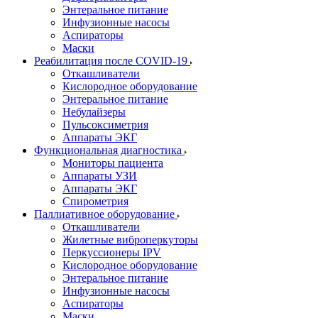
Энтеральное питание
Инфузионные насосы
Аспираторы
Маски
Реабилитация после COVID-19
Откашливатели
Кислородное оборудование
Энтеральное питание
Небулайзеры
Пульсоксиметрия
Аппараты ЭКГ
Функциональная диагностика
Мониторы пациента
Аппараты УЗИ
Аппараты ЭКГ
Спирометрия
Паллиативное оборудование
Откашливатели
Жилетные виброперкуторы
Перкуссионеры IPV
Кислородное оборудование
Энтеральное питание
Инфузионные насосы
Аспираторы
Маски