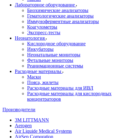
Лабораторное оборудование
Биохимические анализаторы
Гематологические анализаторы
Иммуноферментные анализаторы
Коагулометры
Экспресс-тесты
Неонатология
Кислородное оборудование
Инкубаторы
Неонатальные мониторы
Фетальные мониторы
Реанимационные системы
Расходные материалы
Маски
Пояса, жилеты
Расходные материалы для ИВЛ
Расходные материалы для кислородных
концентраторов
Производители
3M LITTMANN
Aerogen
Air Liquide Medical Systems
AirSep Corporation