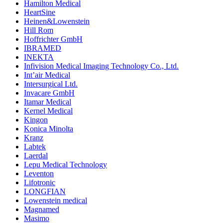
Hamilton Medical
HeartSine
Heinen&Lowenstein
Hill Rom
Hoffrichter GmbH
IBRAMED
INEKTA
Infivision Medical Imaging Technology Co., Ltd.
Int’air Medical
Intersurgical Ltd.
Invacare GmbH
Itamar Medical
Kernel Medical
Kingon
Konica Minolta
Kranz
Labtek
Laerdal
Lepu Medical Technology
Leventon
Lifotronic
LONGFIAN
Lowenstein medical
Magnamed
Masimo