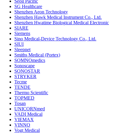
Seoil Pacific
SG Healthcare
Shenzhen Aeon Technology
Shenzhen Hawk Medical Instrument Co., Ltd.
Shenzhen Hwatime Biological Medical Electronic
SIARE
Siemens
Sino Medical-Device Technology Co., Ltd.
SIUI
Sleepnet
Smiths Medical (Portex)
SOMNOmedics
Sonoscape
SONOSTAR
STRYKER
Tecme
TENDE
Thermo Scientific
TOPMED
Tosan
UNICORNmed
VADI Medical
VIEMAX
VINNO
Vogt Medical