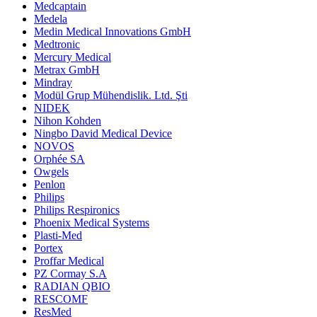
Medcaptain
Medela
Medin Medical Innovations GmbH
Medtronic
Mercury Medical
Metrax GmbH
Mindray
Modül Grup Mühendislik. Ltd. Şti
NIDEK
Nihon Kohden
Ningbo David Medical Device
NOVOS
Orphée SA
Owgels
Penlon
Philips
Philips Respironics
Phoenix Medical Systems
Plasti-Med
Portex
Proffar Medical
PZ Cormay S.A
RADIAN QBIO
RESCOMF
ResMed