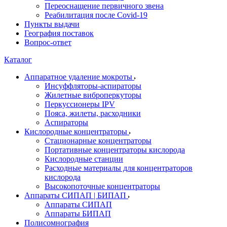
Переоснащение первичного звена
Реабилитация после Covid-19
Пункты выдачи
География поставок
Вопрос-ответ
Каталог
Аппаратное удаление мокроты
Инсуффляторы-аспираторы
Жилетные виброперкуторы
Перкуссионеры IPV
Пояса, жилеты, расходники
Аспираторы
Кислородные концентраторы
Стационарные концентраторы
Портативные концентраторы кислорода
Кислородные станции
Расходные материалы для концентраторов
кислорода
Высокопоточные концентраторы
Аппараты СИПАП | БИПАП
Аппараты СИПАП
Аппараты БИПАП
Полисомнография