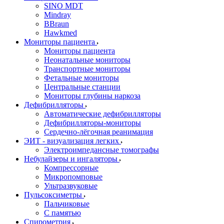
SINO MDT
Mindray
BBraun
Hawkmed
Мониторы пациента
Мониторы пациента
Неонатальные мониторы
Транспортные мониторы
Фетальные мониторы
Центральные станции
Мониторы глубины наркоза
Дефибрилляторы
Автоматические дефибрилляторы
Дефибрилляторы-мониторы
Сердечно-лёгочная реанимация
ЭИТ - визуализация легких
Электроимпедансные томографы
Небулайзеры и ингаляторы
Компрессорные
Микропомповые
Ультразвуковые
Пульсоксиметры
Пальчиковые
С памятью
Спирометрия