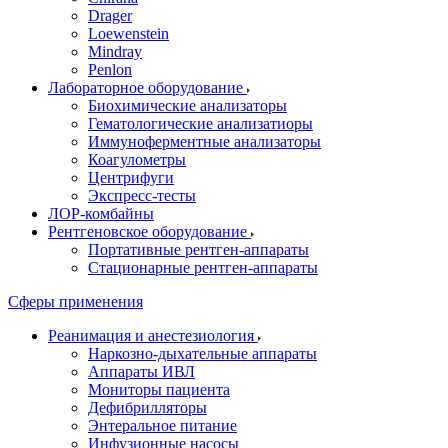
Drager
Loewenstein
Mindray
Penlon
Лабораторное оборудование
Биохимические анализаторы
Гематологические анализатиоры
Иммуноферментные анализаторы
Коагулометры
Центрифуги
Экспресс-тесты
ЛОР-комбайны
Рентгеновское оборудование
Портативные рентген-аппараты
Стационарные рентген-аппараты
Сферы применения
Реанимация и анестезиология
Наркозно-дыхательные аппараты
Аппараты ИВЛ
Мониторы пациента
Дефибрилляторы
Энтеральное питание
Инфузионные насосы