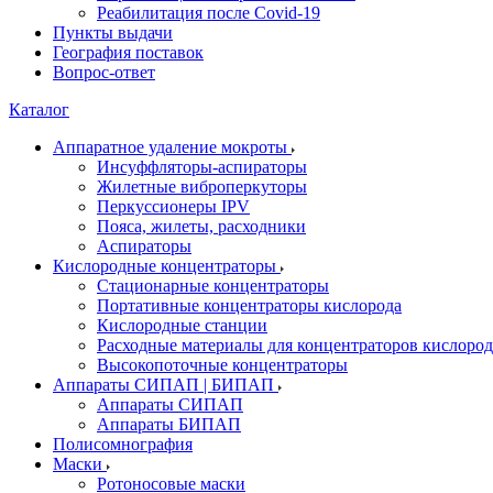
Реабилитация после Covid-19
Пункты выдачи
География поставок
Вопрос-ответ
Каталог
Аппаратное удаление мокроты
Инсуффляторы-аспираторы
Жилетные виброперкуторы
Перкуссионеры IPV
Пояса, жилеты, расходники
Аспираторы
Кислородные концентраторы
Стационарные концентраторы
Портативные концентраторы кислорода
Кислородные станции
Расходные материалы для концентраторов кислород
Высокопоточные концентраторы
Аппараты СИПАП | БИПАП
Аппараты СИПАП
Аппараты БИПАП
Полисомнография
Маски
Ротоносовые маски