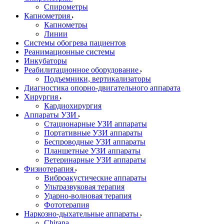
Спирометры
Капнометрия
Капнометры
Линии
Системы обогрева пациентов
Реанимационные системы
Инкубаторы
Реабилитационное оборудование
Подъемники, вертикализаторы
Диагностика опорно-двигательного аппарата
Хирургия
Кардиохирургия
Аппараты УЗИ
Стационарные УЗИ аппараты
Портативные УЗИ аппараты
Беспроводные УЗИ аппараты
Планшетные УЗИ аппараты
Ветеринарные УЗИ аппараты
Физиотерапия
Виброакустические аппараты
Ультразвуковая терапия
Ударно-волновая терапия
Фототерапия
Наркозно-дыхательные аппараты
Chirana