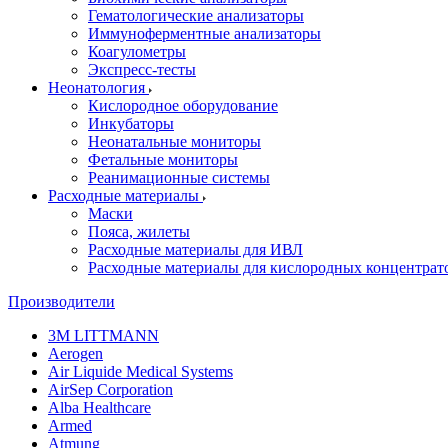
Гематологические анализаторы
Иммуноферментные анализаторы
Коагулометры
Экспресс-тесты
Неонатология
Кислородное оборудование
Инкубаторы
Неонатальные мониторы
Фетальные мониторы
Реанимационные системы
Расходные материалы
Маски
Пояса, жилеты
Расходные материалы для ИВЛ
Расходные материалы для кислородных концентрат
Производители
3M LITTMANN
Aerogen
Air Liquide Medical Systems
AirSep Corporation
Alba Healthcare
Armed
Atmung