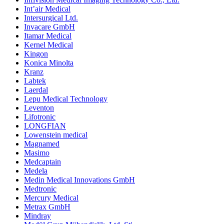
Int’air Medical
Intersurgical Ltd.
Invacare GmbH
Itamar Medical
Kernel Medical
Kingon
Konica Minolta
Kranz
Labtek
Laerdal
Lepu Medical Technology
Leventon
Lifotronic
LONGFIAN
Lowenstein medical
Magnamed
Masimo
Medcaptain
Medela
Medin Medical Innovations GmbH
Medtronic
Mercury Medical
Metrax GmbH
Mindray