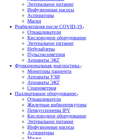
Энтеральное питание
Инфузионные насосы
Аспираторы
Маски
Реабилитация после COVID-19
Откашливатели
Кислородное оборудование
Энтеральное питание
Небулайзеры
Пульсоксиметрия
Аппараты ЭКГ
Функциональная диагностика
Мониторы пациента
Аппараты УЗИ
Аппараты ЭКГ
Спирометрия
Паллиативное оборудование
Откашливатели
Жилетные виброперкуторы
Перкуссионеры IPV
Кислородное оборудование
Энтеральное питание
Инфузионные насосы
Аспираторы
Маски