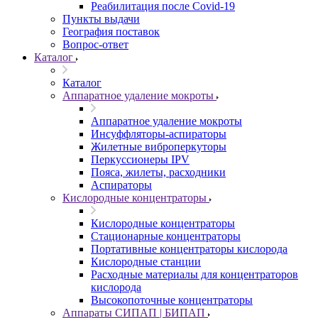
Реабилитация после Covid-19
Пункты выдачи
География поставок
Вопрос-ответ
Каталог
Каталог
Аппаратное удаление мокроты
Аппаратное удаление мокроты
Инсуффляторы-аспираторы
Жилетные виброперкуторы
Перкуссионеры IPV
Пояса, жилеты, расходники
Аспираторы
Кислородные концентраторы
Кислородные концентраторы
Стационарные концентраторы
Портативные концентраторы кислорода
Кислородные станции
Расходные материалы для концентраторов
кислорода
Высокопоточные концентраторы
Аппараты СИПАП | БИПАП