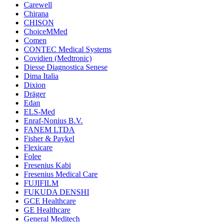
Carewell
Chirana
CHISON
ChoiceMMed
Comen
CONTEC Medical Systems
Covidien (Medtronic)
Diesse Diagnostica Senese
Dima Italia
Dixion
Dräger
Edan
ELS-Med
Enraf-Nonius B.V.
FANEM LTDA
Fisher & Paykel
Flexicare
Folee
Fresenius Kabi
Fresenius Medical Care
FUJIFILM
FUKUDA DENSHI
GCE Healthcare
GE Healthcare
General Meditech