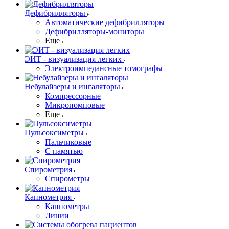
Дефибрилляторы
Автоматические дефибрилляторы
Дефибрилляторы-мониторы
Еще
ЭИТ - визуализация легких
Электроимпедансные томографы
Небулайзеры и ингаляторы
Компрессорные
Микропомповые
Еще
Пульсоксиметры
Пальчиковые
С памятью
Спирометрия
Спирометры
Капнометрия
Капнометры
Линии