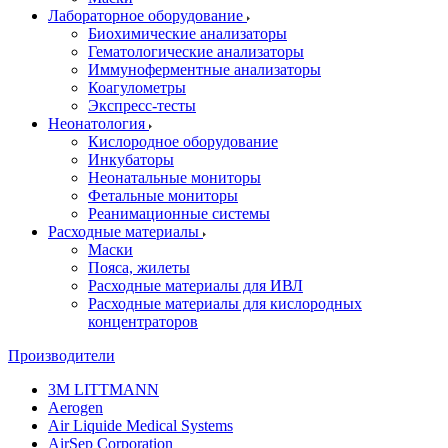
Лабораторное оборудование
Биохимические анализаторы
Гематологические анализаторы
Иммуноферментные анализаторы
Коагулометры
Экспресс-тесты
Неонатология
Кислородное оборудование
Инкубаторы
Неонатальные мониторы
Фетальные мониторы
Реанимационные системы
Расходные материалы
Маски
Пояса, жилеты
Расходные материалы для ИВЛ
Расходные материалы для кислородных
концентраторов
Производители
3M LITTMANN
Aerogen
Air Liquide Medical Systems
AirSep Corporation