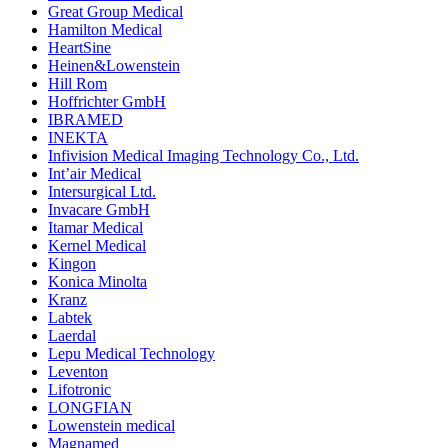
Great Group Medical
Hamilton Medical
HeartSine
Heinen&Lowenstein
Hill Rom
Hoffrichter GmbH
IBRAMED
INEKTA
Infivision Medical Imaging Technology Co., Ltd.
Int’air Medical
Intersurgical Ltd.
Invacare GmbH
Itamar Medical
Kernel Medical
Kingon
Konica Minolta
Kranz
Labtek
Laerdal
Lepu Medical Technology
Leventon
Lifotronic
LONGFIAN
Lowenstein medical
Magnamed