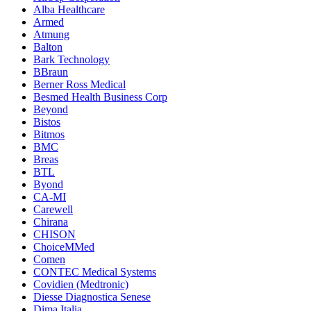
Alba Healthcare
Armed
Atmung
Balton
Bark Technology
BBraun
Berner Ross Medical
Besmed Health Business Corp
Beyond
Bistos
Bitmos
BMC
Breas
BTL
Byond
CA-MI
Carewell
Chirana
CHISON
ChoiceMMed
Comen
CONTEC Medical Systems
Covidien (Medtronic)
Diesse Diagnostica Senese
Dima Italia