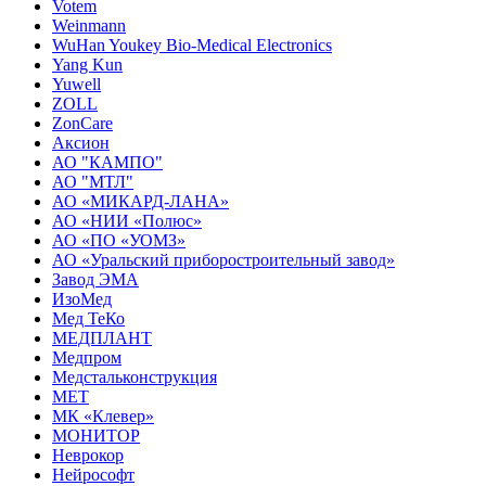
Votem
Weinmann
WuHan Youkey Bio-Medical Electronics
Yang Kun
Yuwell
ZOLL
ZonCare
Аксион
АО "КАМПО"
АО "МТЛ"
АО «МИКАРД-ЛАНА»
АО «НИИ «Полюс»
АО «ПО «УОМЗ»
АО «Уральский приборостроительный завод»
Завод ЭМА
ИзоМед
Мед ТеКо
МЕДПЛАНТ
Медпром
Медстальконструкция
МЕТ
МК «Клевер»
МОНИТОР
Неврокор
Нейрософт