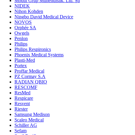
Modül Grup Mühendislik. Ltd. Şti
NIDEK
Nihon Kohden
Ningbo David Medical Device
NOVOS
Orphée SA
Owgels
Penlon
Philips
Philips Respironics
Phoenix Medical Systems
Plasti-Med
Portex
Proffar Medical
PZ Cormay S.A
RADIAN QBIO
RESCOMF
ResMed
Respicare
Resvent
Riester
Samsung Medison
Scaleo Medical
Schiller AG
Sefam