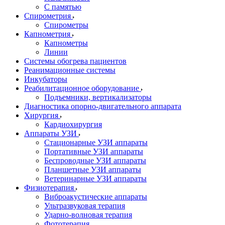
С памятью
Спирометрия
Спирометры
Капнометрия
Капнометры
Линии
Системы обогрева пациентов
Реанимационные системы
Инкубаторы
Реабилитационное оборудование
Подъемники, вертикализаторы
Диагностика опорно-двигательного аппарата
Хирургия
Кардиохирургия
Аппараты УЗИ
Стационарные УЗИ аппараты
Портативные УЗИ аппараты
Беспроводные УЗИ аппараты
Планшетные УЗИ аппараты
Ветеринарные УЗИ аппараты
Физиотерапия
Виброакустические аппараты
Ультразвуковая терапия
Ударно-волновая терапия
Фототерапия