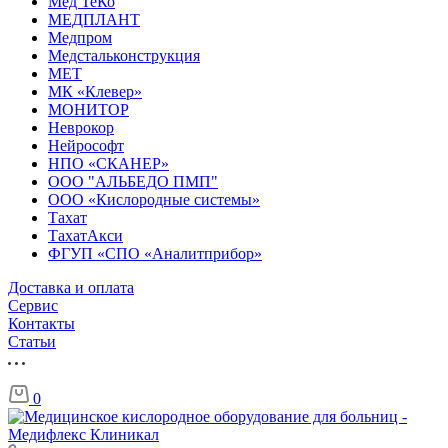
Мед ТеКо
МЕДПЛАНТ
Медпром
Медстальконструкция
МЕТ
МК «Клевер»
МОНИТОР
Неврокор
Нейрософт
НПО «СКАНЕР»
ООО "АЛЬБЕДО ПМП"
ООО «Кислородные системы»
Тахат
ТахатАкси
ФГУП «СПО «Аналитприбор»
Доставка и оплата
Cервис
Контакты
Статьи
0