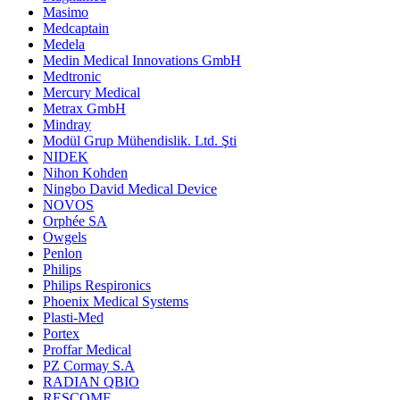
Masimo
Medcaptain
Medela
Medin Medical Innovations GmbH
Medtronic
Mercury Medical
Metrax GmbH
Mindray
Modül Grup Mühendislik. Ltd. Şti
NIDEK
Nihon Kohden
Ningbo David Medical Device
NOVOS
Orphée SA
Owgels
Penlon
Philips
Philips Respironics
Phoenix Medical Systems
Plasti-Med
Portex
Proffar Medical
PZ Cormay S.A
RADIAN QBIO
RESCOMF