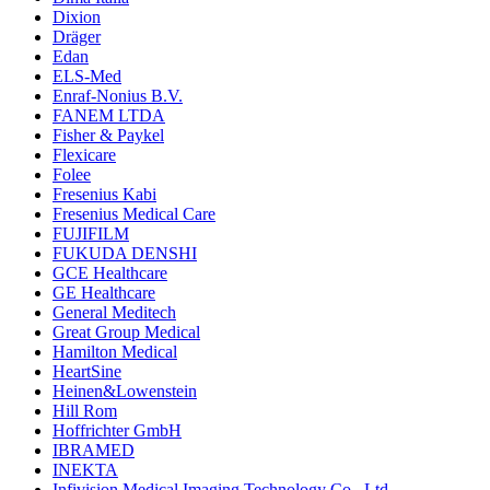
Dixion
Dräger
Edan
ELS-Med
Enraf-Nonius B.V.
FANEM LTDA
Fisher & Paykel
Flexicare
Folee
Fresenius Kabi
Fresenius Medical Care
FUJIFILM
FUKUDA DENSHI
GCE Healthcare
GE Healthcare
General Meditech
Great Group Medical
Hamilton Medical
HeartSine
Heinen&Lowenstein
Hill Rom
Hoffrichter GmbH
IBRAMED
INEKTA
Infivision Medical Imaging Technology Co., Ltd.