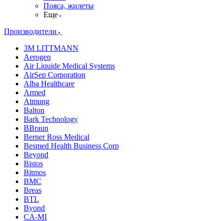
Пояса, жилеты
Еще
Производители
3M LITTMANN
Aerogen
Air Liquide Medical Systems
AirSep Corporation
Alba Healthcare
Armed
Atmung
Balton
Bark Technology
BBraun
Berner Ross Medical
Besmed Health Business Corp
Beyond
Bistos
Bitmos
BMC
Breas
BTL
Byond
CA-MI