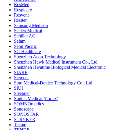
ResMed
Respicare
Resvent
Riester
Samsung Medison
Scaleo Medical
Schiller AG
Sefam
Seoil Pacific
SG Healthcare
Shenzhen Aeon Technology
Shenzhen Hawk Medical Instrument Co., Ltd.
Shenzhen Hwatime Biological Medical Electronic
SIARE
Siemens
Sino Medical-Device Technology Co., Ltd.
SIUI
Sleepnet
Smiths Medical (Portex)
SOMNOmedics
Sonoscape
SONOSTAR
STRYKER
Tecme
TENDE