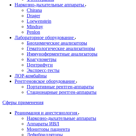
Наркозно-дыхательные аппараты
Chirana
Drager
Loewenstein
Mindray
Penlon
Лабораторное оборудование
Биохимические анализаторы
Гематологические анализатиоры
Иммуноферментные анализаторы
Коагулометры
Центрифуги
Экспресс-тесты
ЛОР-комбайны
Рентгеновское оборудование
Портативные рентген-аппараты
Стационарные рентген-аппараты
Сферы применения
Реанимация и анестезиология
Наркозно-дыхательные аппараты
Аппараты ИВЛ
Мониторы пациента
Дефибрилляторы