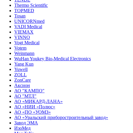
Thermo Scientific
TOPMED
Tosan
UNICORNmed
VADI Medical
VIEMAX
VINNO
Vogt Medical
Votem
Weinmann
WuHan Youkey Bio-Medical Electronics
Yang Kun
Yuwell
ZOLL
ZonCare
Аксион
АО "КАМПО"
АО "МТЛ"
АО «МИКАРД-ЛАНА»
АО «НИИ «Полюс»
АО «ПО «УОМЗ»
АО «Уральский приборостроительный завод»
Завод ЭМА
ИзоМед