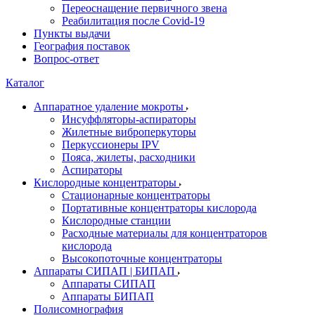
Переоснащение первичного звена
Реабилитация после Covid-19
Пункты выдачи
География поставок
Вопрос-ответ
Каталог
Аппаратное удаление мокроты
Инсуффляторы-аспираторы
Жилетные виброперкуторы
Перкуссионеры IPV
Пояса, жилеты, расходники
Аспираторы
Кислородные концентраторы
Стационарные концентраторы
Портативные концентраторы кислорода
Кислородные станции
Расходные материалы для концентраторов
кислорода
Высокопоточные концентраторы
Аппараты СИПАП | БИПАП
Аппараты СИПАП
Аппараты БИПАП
Полисомнография