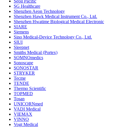
Seoil Pacific
SG Healthcare
Shenzhen Aeon Technology
Shenzhen Hawk Medical Instrument Co., Ltd.
Shenzhen Hwatime Biological Medical Electronic
SIARE
Siemens
Sino Medical-Device Technology Co., Ltd.
SIUI
Sleepnet
Smiths Medical (Portex)
SOMNOmedics
Sonoscape
SONOSTAR
STRYKER
Tecme
TENDE
Thermo Scientific
TOPMED
Tosan
UNICORNmed
VADI Medical
VIEMAX
VINNO
Vogt Medical