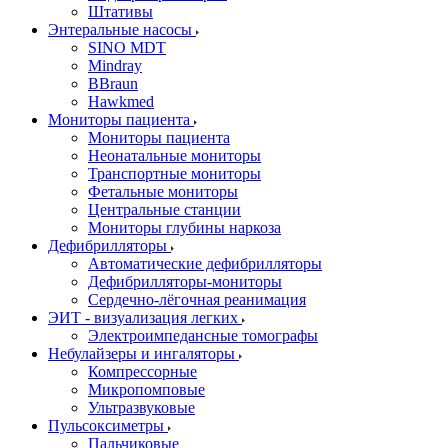
Штативы
Энтеральные насосы
SINO MDT
Mindray
BBraun
Hawkmed
Мониторы пациента
Мониторы пациента
Неонатальные мониторы
Транспортные мониторы
Фетальные мониторы
Центральные станции
Мониторы глубины наркоза
Дефибрилляторы
Автоматические дефибрилляторы
Дефибрилляторы-мониторы
Сердечно-лёгочная реанимация
ЭИТ - визуализация легких
Электроимпедансные томографы
Небулайзеры и ингаляторы
Компрессорные
Микропомповые
Ультразвуковые
Пульсоксиметры
Пальчиковые