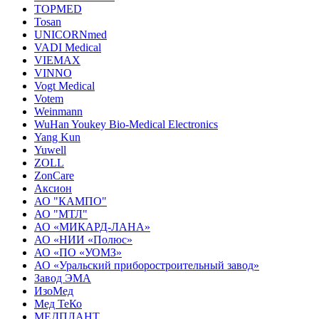
TOPMED
Tosan
UNICORNmed
VADI Medical
VIEMAX
VINNO
Vogt Medical
Votem
Weinmann
WuHan Youkey Bio-Medical Electronics
Yang Kun
Yuwell
ZOLL
ZonCare
Аксион
АО "КАМПО"
АО "МТЛ"
АО «МИКАРД-ЛАНА»
АО «НИИ «Полюс»
АО «ПО «УОМЗ»
АО «Уральский приборостроительный завод»
Завод ЭМА
ИзоМед
Мед ТеКо
МЕДПЛАНТ