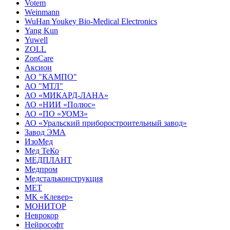
Votem
Weinmann
WuHan Youkey Bio-Medical Electronics
Yang Kun
Yuwell
ZOLL
ZonCare
Аксион
АО "КАМПО"
АО "МТЛ"
АО «МИКАРД-ЛАНА»
АО «НИИ «Полюс»
АО «ПО «УОМЗ»
АО «Уральский приборостроительный завод»
Завод ЭМА
ИзоМед
Мед ТеКо
МЕДПЛАНТ
Медпром
Медстальконструкция
МЕТ
МК «Клевер»
МОНИТОР
Неврокор
Нейрософт