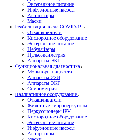
Энтеральное питание
Инфузионные насосы
Аспираторы
Маски
Реабилитация после COVID-19
Откашливатели
Кислородное оборудование
Энтеральное питание
Небулайзеры
Пульсоксиметрия
Аппараты ЭКГ
Функциональная диагностика
Мониторы пациента
Аппараты УЗИ
Аппараты ЭКГ
Спирометрия
Паллиативное оборудование
Откашливатели
Жилетные виброперкуторы
Перкуссионеры IPV
Кислородное оборудование
Энтеральное питание
Инфузионные насосы
Аспираторы
Маски