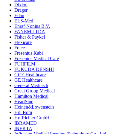
Dixion
Dräger
Edan
ELS-Med
Enraf-Nonius B.V.
FANEM LTDA
Fisher & Paykel
Flexicare
Folee
Fresenius Kabi
Fresenius Medical Care
FUJIFILM
FUKUDA DENSHI
GCE Healthcare
GE Healthcare
General Meditech
Great Group Medical
Hamilton Medical
HeartSine
Heinen&Lowenstein
Hill Rom
Hoffrichter GmbH
IBRAMED
INEKTA
Infivision Medical Imaging Technology Co., Ltd.