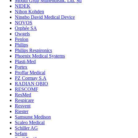
Modül Grup Mühendislik. Ltd. Şti
NIDEK
Nihon Kohden
Ningbo David Medical Device
NOVOS
Orphée SA
Owgels
Penlon
Philips
Philips Respironics
Phoenix Medical Systems
Plasti-Med
Portex
Proffar Medical
PZ Cormay S.A
RADIAN QBIO
RESCOMF
ResMed
Respicare
Resvent
Riester
Samsung Medison
Scaleo Medical
Schiller AG
Sefam