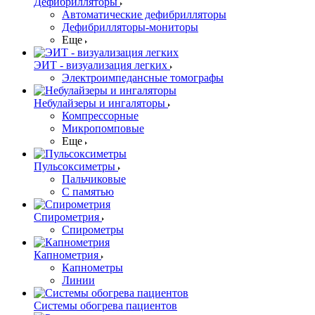
Дефибрилляторы
Автоматические дефибрилляторы
Дефибрилляторы-мониторы
Еще
ЭИТ - визуализация легких
Электроимпедансные томографы
Небулайзеры и ингаляторы
Компрессорные
Микропомповые
Еще
Пульсоксиметры
Пальчиковые
С памятью
Спирометрия
Спирометры
Капнометрия
Капнометры
Линии
Системы обогрева пациентов