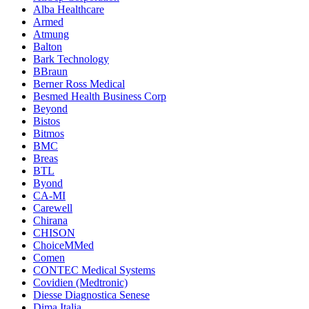
Alba Healthcare
Armed
Atmung
Balton
Bark Technology
BBraun
Berner Ross Medical
Besmed Health Business Corp
Beyond
Bistos
Bitmos
BMC
Breas
BTL
Byond
CA-MI
Carewell
Chirana
CHISON
ChoiceMMed
Comen
CONTEC Medical Systems
Covidien (Medtronic)
Diesse Diagnostica Senese
Dima Italia