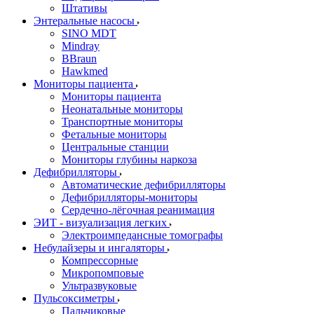
Штативы
Энтеральные насосы
SINO MDT
Mindray
BBraun
Hawkmed
Мониторы пациента
Мониторы пациента
Неонатальные мониторы
Транспортные мониторы
Фетальные мониторы
Центральные станции
Мониторы глубины наркоза
Дефибрилляторы
Автоматические дефибрилляторы
Дефибрилляторы-мониторы
Сердечно-лёгочная реанимация
ЭИТ - визуализация легких
Электроимпедансные томографы
Небулайзеры и ингаляторы
Компрессорные
Микропомповые
Ультразвуковые
Пульсоксиметры
Пальчиковые