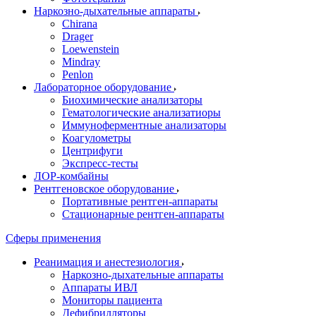
Наркозно-дыхательные аппараты
Chirana
Drager
Loewenstein
Mindray
Penlon
Лабораторное оборудование
Биохимические анализаторы
Гематологические анализатиоры
Иммуноферментные анализаторы
Коагулометры
Центрифуги
Экспресс-тесты
ЛОР-комбайны
Рентгеновское оборудование
Портативные рентген-аппараты
Стационарные рентген-аппараты
Сферы применения
Реанимация и анестезиология
Наркозно-дыхательные аппараты
Аппараты ИВЛ
Мониторы пациента
Дефибрилляторы