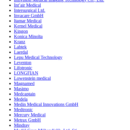
Int’air Medical
Intersurgical Ltd.
Invacare GmbH
Itamar Medical
Kernel Medical
Kingon
Konica Minolta
Kranz
Labtek
Laerdal
Lepu Medical Technology
Leventon
Lifotronic
LONGFIAN
Lowenstein medical
Magnamed
Masimo
Medcaptain
Medela
Medin Medical Innovations GmbH
Medtronic
Mercury Medical
Metrax GmbH
Mindray