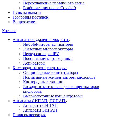
Переоснащение первичного звена
Реабилитация после Covid-19
Пункты выдачи
География поставок
Вопрос-ответ
Каталог
Аппаратное удаление мокроты
Инсуффляторы-аспираторы
Жилетные виброперкуторы
Перкуссионеры IPV
Пояса, жилеты, расходники
Аспираторы
Кислородные концентраторы
Стационарные концентраторы
Портативные концентраторы кислорода
Кислородные станции
Расходные материалы для концентраторов
кислорода
Высокопоточные концентраторы
Аппараты СИПАП | БИПАП
Аппараты СИПАП
Аппараты БИПАП
Полисомнография