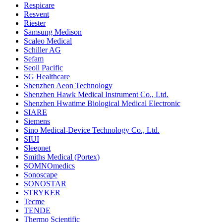
Respicare
Resvent
Riester
Samsung Medison
Scaleo Medical
Schiller AG
Sefam
Seoil Pacific
SG Healthcare
Shenzhen Aeon Technology
Shenzhen Hawk Medical Instrument Co., Ltd.
Shenzhen Hwatime Biological Medical Electronic
SIARE
Siemens
Sino Medical-Device Technology Co., Ltd.
SIUI
Sleepnet
Smiths Medical (Portex)
SOMNOmedics
Sonoscape
SONOSTAR
STRYKER
Tecme
TENDE
Thermo Scientific