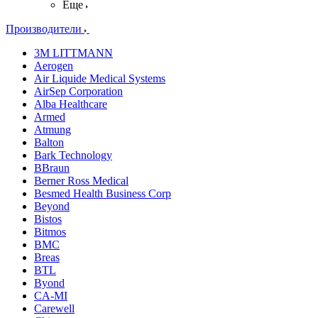
Еще
Производители
3M LITTMANN
Aerogen
Air Liquide Medical Systems
AirSep Corporation
Alba Healthcare
Armed
Atmung
Balton
Bark Technology
BBraun
Berner Ross Medical
Besmed Health Business Corp
Beyond
Bistos
Bitmos
BMC
Breas
BTL
Byond
CA-MI
Carewell