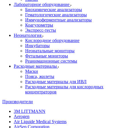
Лабораторное оборудование
Биохимические анализаторы
Гематологические анализаторы
Иммуноферментные анализаторы
Коагулометры
Экспресс-тесты
Неонатология
Кислородное оборудование
Инкубаторы
Неонатальные мониторы
Фетальные мониторы
Реанимационные системы
Расходные материалы
Маски
Пояса, жилеты
Расходные материалы для ИВЛ
Расходные материалы для кислородных
концентраторов
Производители
3M LITTMANN
Aerogen
Air Liquide Medical Systems
AirSep Corporation