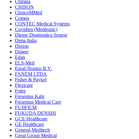
Chirana
CHISON
ChoiceMMed
Comen
CONTEC Medical Systems
Covidien (Medtronic)
Diesse Diagnostica Senese
Dima Italia
Dixion
Dräger
Edan
ELS-Med
Enraf-Nonius B.V.
FANEM LTDA
Fisher & Paykel
Flexicare
Folee
Fresenius Kabi
Fresenius Medical Care
FUJIFILM
FUKUDA DENSHI
GCE Healthcare
GE Healthcare
General Meditech
Great Group Medical