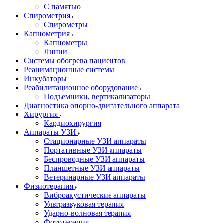
С памятью
Спирометрия
Спирометры
Капнометрия
Капнометры
Линии
Системы обогрева пациентов
Реанимационные системы
Инкубаторы
Реабилитационное оборудование
Подъемники, вертикализаторы
Диагностика опорно-двигательного аппарата
Хирургия
Кардиохирургия
Аппараты УЗИ
Стационарные УЗИ аппараты
Портативные УЗИ аппараты
Беспроводные УЗИ аппараты
Планшетные УЗИ аппараты
Ветеринарные УЗИ аппараты
Физиотерапия
Виброакустические аппараты
Ультразвуковая терапия
Ударно-волновая терапия
Фототерапия