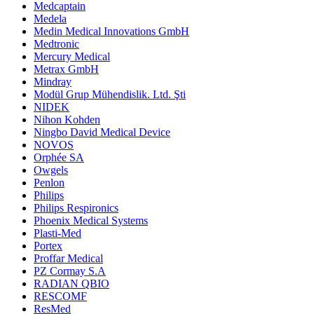
Medcaptain
Medela
Medin Medical Innovations GmbH
Medtronic
Mercury Medical
Metrax GmbH
Mindray
Modül Grup Mühendislik. Ltd. Şti
NIDEK
Nihon Kohden
Ningbo David Medical Device
NOVOS
Orphée SA
Owgels
Penlon
Philips
Philips Respironics
Phoenix Medical Systems
Plasti-Med
Portex
Proffar Medical
PZ Cormay S.A
RADIAN QBIO
RESCOMF
ResMed