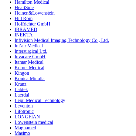
Hamilton Medical
HeartSine
Heinen&Lowenstein
Hill Rom
Hoffrichter GmbH
IBRAMED
INEKTA
Infivision Medical Imaging Technology Co., Ltd.
Int’air Medical
Intersurgical Ltd.
Invacare GmbH
Itamar Medical
Kernel Medical
Kingon
Konica Minolta
Kranz
Labtek
Laerdal
Lepu Medical Technology
Leventon
Lifotronic
LONGFIAN
Lowenstein medical
Magnamed
Masimo