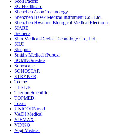
Seoil Pacific
SG Healthcare
Shenzhen Aeon Technology
Shenzhen Hawk Medical Instrument Co., Ltd.
Shenzhen Hwatime Biological Medical Electronic
SIARE
Siemens
Sino Medical-Device Technology Co., Ltd.
SIUI
Sleepnet
Smiths Medical (Portex)
SOMNOmedics
Sonoscape
SONOSTAR
STRYKER
Tecme
TENDE
Thermo Scientific
TOPMED
Tosan
UNICORNmed
VADI Medical
VIEMAX
VINNO
Vogt Medical